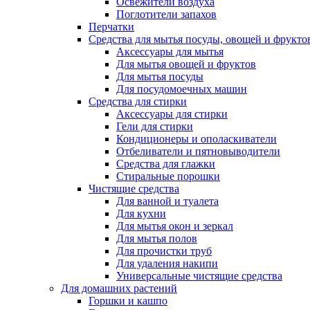
Освежители воздуха
Поглотители запахов
Перчатки
Средства для мытья посуды, овощей и фрукто
Аксессуары для мытья
Для мытья овощей и фруктов
Для мытья посуды
Для посудомоечных машин
Средства для стирки
Аксессуары для стирки
Гели для стирки
Кондиционеры и ополаскиватели
Отбеливатели и пятновыводители
Средства для глажки
Стиральные порошки
Чистящие средства
Для ванной и туалета
Для кухни
Для мытья окон и зеркал
Для мытья полов
Для прочистки труб
Для удаления накипи
Универсальные чистящие средства
Для домашних растений
Горшки и кашпо