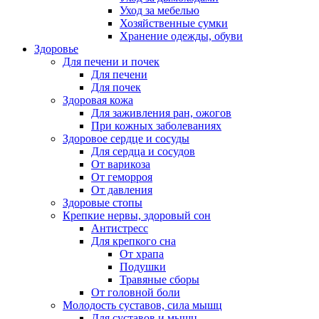
Уход за мебелью
Хозяйственные сумки
Хранение одежды, обуви
Здоровье
Для печени и почек
Для печени
Для почек
Здоровая кожа
Для заживления ран, ожогов
При кожных заболеваниях
Здоровое сердце и сосуды
Для сердца и сосудов
От варикоза
От геморроя
От давления
Здоровые стопы
Крепкие нервы, здоровый сон
Антистресс
Для крепкого сна
От храпа
Подушки
Травяные сборы
От головной боли
Молодость суставов, сила мышц
Для суставов и мышц