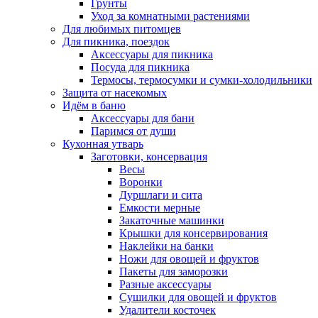
Грунты
Уход за комнатными растениями
Для любимых питомцев
Для пикника, поездок
Аксессуары для пикника
Посуда для пикника
Термосы, термосумки и сумки-холодильники
Защита от насекомых
Идём в баню
Аксессуары для бани
Паримся от души
Кухонная утварь
Заготовки, консервация
Весы
Воронки
Дуршлаги и сита
Емкости мерные
Закаточные машинки
Крышки для консервирования
Наклейки на банки
Ножи для овощей и фруктов
Пакеты для заморозки
Разные аксессуары
Сушилки для овощей и фруктов
Удалители косточек