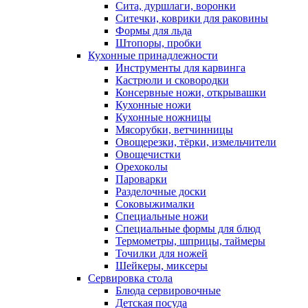
Сита, дуршлаги, воронки
Ситечки, коврики для раковины
Формы для льда
Штопоры, пробки
Кухонные принадлежности
Инструменты для карвинга
Кастрюли и сковородки
Консервные ножи, открывашки
Кухонные ножи
Кухонные ножницы
Мясорубки, ветчинницы
Овощерезки, тёрки, измельчители
Овощечистки
Орехоколы
Пароварки
Разделочные доски
Соковыжималки
Специальные ножи
Специальные формы для блюд
Термометры, шприцы, таймеры
Точилки для ножей
Шейкеры, миксеры
Сервировка стола
Блюда сервировочные
Детская посуда