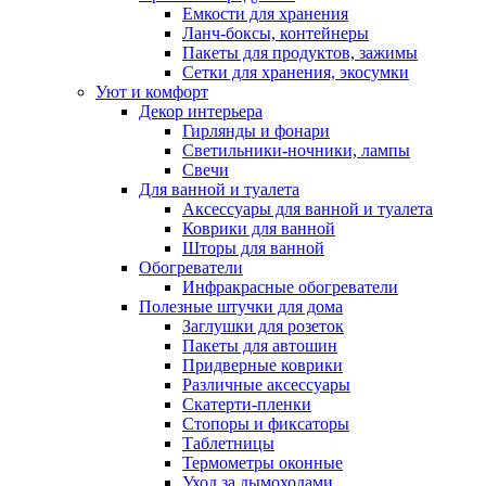
Емкости для хранения
Ланч-боксы, контейнеры
Пакеты для продуктов, зажимы
Сетки для хранения, экосумки
Уют и комфорт
Декор интерьера
Гирлянды и фонари
Светильники-ночники, лампы
Свечи
Для ванной и туалета
Аксессуары для ванной и туалета
Коврики для ванной
Шторы для ванной
Обогреватели
Инфракрасные обогреватели
Полезные штучки для дома
Заглушки для розеток
Пакеты для автошин
Придверные коврики
Различные аксессуары
Скатерти-пленки
Стопоры и фиксаторы
Таблетницы
Термометры оконные
Уход за дымоходами