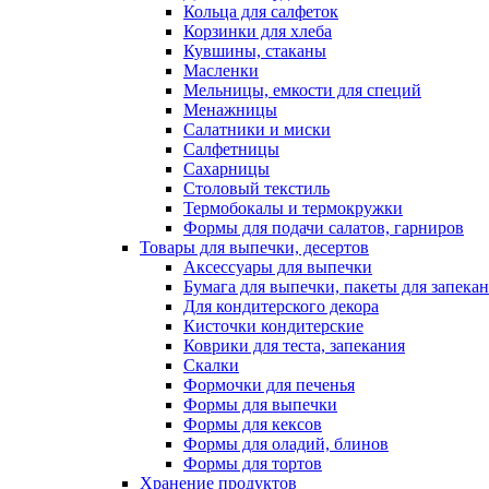
Кольца для салфеток
Корзинки для хлеба
Кувшины, стаканы
Масленки
Мельницы, емкости для специй
Менажницы
Салатники и миски
Салфетницы
Сахарницы
Столовый текстиль
Термобокалы и термокружки
Формы для подачи салатов, гарниров
Товары для выпечки, десертов
Аксессуары для выпечки
Бумага для выпечки, пакеты для запека
Для кондитерского декора
Кисточки кондитерские
Коврики для теста, запекания
Скалки
Формочки для печенья
Формы для выпечки
Формы для кексов
Формы для оладий, блинов
Формы для тортов
Хранение продуктов