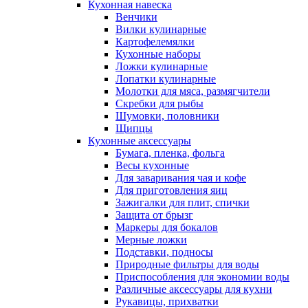
Кухонная навеска
Венчики
Вилки кулинарные
Картофелемялки
Кухонные наборы
Ложки кулинарные
Лопатки кулинарные
Молотки для мяса, размягчители
Скребки для рыбы
Шумовки, половники
Щипцы
Кухонные аксессуары
Бумага, пленка, фольга
Весы кухонные
Для заваривания чая и кофе
Для приготовления яиц
Зажигалки для плит, спички
Защита от брызг
Маркеры для бокалов
Мерные ложки
Подставки, подносы
Природные фильтры для воды
Приспособления для экономии воды
Различные аксессуары для кухни
Рукавицы, прихватки