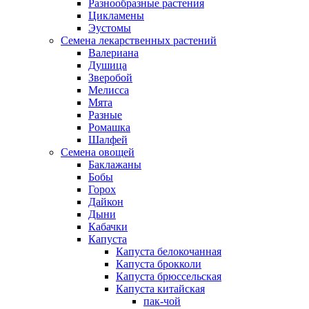
Разнообразные растения
Цикламены
Эустомы
Семена лекарственных растений
Валериана
Душица
Зверобой
Мелисса
Мята
Разные
Ромашка
Шалфей
Семена овощей
Баклажаны
Бобы
Горох
Дайкон
Дыни
Кабачки
Капуста
Капуста белокочанная
Капуста брокколи
Капуста брюссельская
Капуста китайская
пак-чой