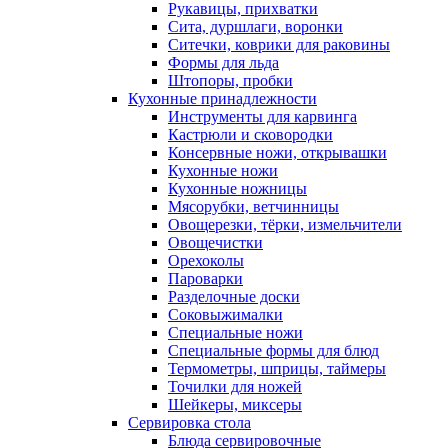
Рукавицы, прихватки
Сита, дуршлаги, воронки
Ситечки, коврики для раковины
Формы для льда
Штопоры, пробки
Кухонные принадлежности
Инструменты для карвинга
Кастрюли и сковородки
Консервные ножи, открывашки
Кухонные ножи
Кухонные ножницы
Мясорубки, ветчинницы
Овощерезки, тёрки, измельчители
Овощечистки
Орехоколы
Пароварки
Разделочные доски
Соковыжималки
Специальные ножи
Специальные формы для блюд
Термометры, шприцы, таймеры
Точилки для ножей
Шейкеры, миксеры
Сервировка стола
Блюда сервировочные