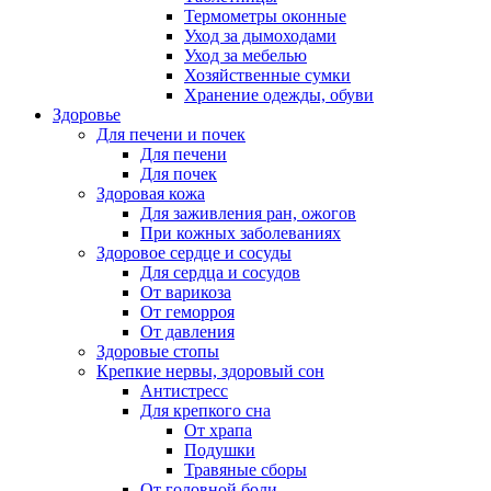
Термометры оконные
Уход за дымоходами
Уход за мебелью
Хозяйственные сумки
Хранение одежды, обуви
Здоровье
Для печени и почек
Для печени
Для почек
Здоровая кожа
Для заживления ран, ожогов
При кожных заболеваниях
Здоровое сердце и сосуды
Для сердца и сосудов
От варикоза
От геморроя
От давления
Здоровые стопы
Крепкие нервы, здоровый сон
Антистресс
Для крепкого сна
От храпа
Подушки
Травяные сборы
От головной боли