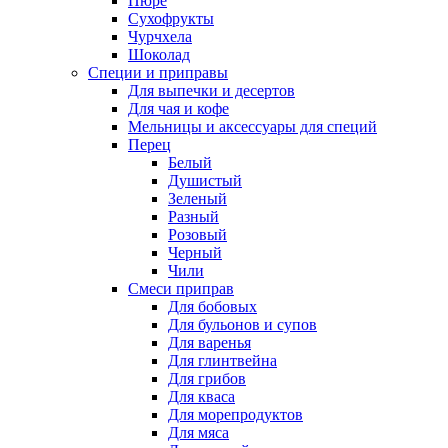
Пюре
Сухофрукты
Чурчхела
Шоколад
Специи и приправы
Для выпечки и десертов
Для чая и кофе
Мельницы и аксессуары для специй
Перец
Белый
Душистый
Зеленый
Разный
Розовый
Черный
Чили
Смеси приправ
Для бобовых
Для бульонов и супов
Для варенья
Для глинтвейна
Для грибов
Для кваса
Для морепродуктов
Для мяса