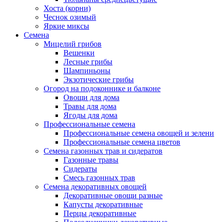
Хоста (корни)
Чеснок озимый
Яркие миксы
Семена
Мицелий грибов
Вешенки
Лесные грибы
Шампиньоны
Экзотические грибы
Огород на подоконнике и балконе
Овощи для дома
Травы для дома
Ягоды для дома
Профессиональные семена
Профессиональные семена овощей и зелени
Профессиональные семена цветов
Семена газонных трав и сидератов
Газонные травы
Сидераты
Смесь газонных трав
Семена декоративных овощей
Декоративные овощи разные
Капусты декоративные
Перцы декоративные