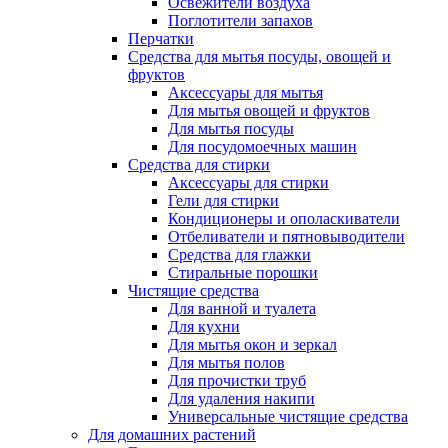
Освежители воздуха
Поглотители запахов
Перчатки
Средства для мытья посуды, овощей и
фруктов
Аксессуары для мытья
Для мытья овощей и фруктов
Для мытья посуды
Для посудомоечных машин
Средства для стирки
Аксессуары для стирки
Гели для стирки
Кондиционеры и ополаскиватели
Отбеливатели и пятновыводители
Средства для глажки
Стиральные порошки
Чистящие средства
Для ванной и туалета
Для кухни
Для мытья окон и зеркал
Для мытья полов
Для прочистки труб
Для удаления накипи
Универсальные чистящие средства
Для домашних растений