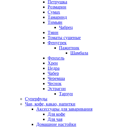
Петрушка
Розмарин
Сумах
Тамаринд
Тимьян
Чабрец
Тмин
Томаты сушеные
Фенугрек
Пажитник
Шамбала
Фенхель
Хрен
Цедра
Чабер
Черемша
Чеснок
Эстрагон
Тархун
Суперфуды
Чаи, кофе, какао, напитки
Аксессуары для заваривания
Для кофе
Для чая
Домашние настойки