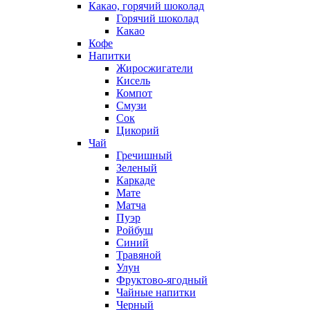
Какао, горячий шоколад
Горячий шоколад
Какао
Кофе
Напитки
Жиросжигатели
Кисель
Компот
Смузи
Сок
Цикорий
Чай
Гречишный
Зеленый
Каркаде
Мате
Матча
Пуэр
Ройбуш
Синий
Травяной
Улун
Фруктово-ягодный
Чайные напитки
Черный