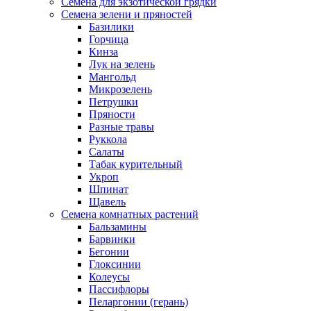
Семена для экзотической грядки
Семена зелени и пряностей
Базилики
Горчица
Кинза
Лук на зелень
Мангольд
Микрозелень
Петрушки
Пряности
Разные травы
Руккола
Салаты
Табак курительный
Укроп
Шпинат
Щавель
Семена комнатных растений
Бальзамины
Барвинки
Бегонии
Глоксинии
Колеусы
Пассифлоры
Пеларгонии (герань)