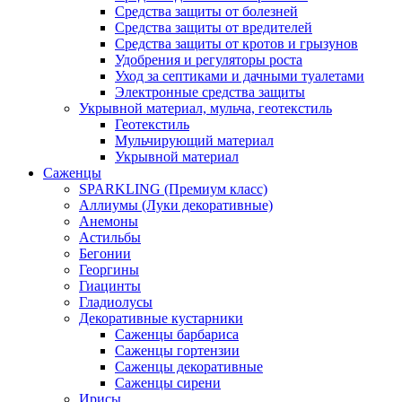
Средства защиты от болезней
Средства защиты от вредителей
Средства защиты от кротов и грызунов
Удобрения и регуляторы роста
Уход за септиками и дачными туалетами
Электронные средства защиты
Укрывной материал, мульча, геотекстиль
Геотекстиль
Мульчирующий материал
Укрывной материал
Саженцы
SPARKLING (Премиум класс)
Аллиумы (Луки декоративные)
Анемоны
Астильбы
Бегонии
Георгины
Гиацинты
Гладиолусы
Декоративные кустарники
Саженцы барбариса
Саженцы гортензии
Саженцы декоративные
Саженцы сирени
Ирисы