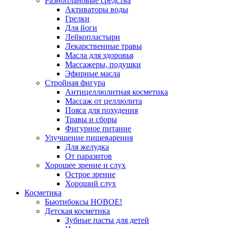
Разноплановые средства
Активаторы воды
Грелки
Для йоги
Лейкопластыри
Лекарственные травы
Масла для здоровья
Массажеры, подушки
Эфирные масла
Стройная фигура
Антицеллюлитная косметика
Массаж от целлюлита
Пояса для похудения
Травы и сборы
Фигурное питание
Улучшение пищеварения
Для желудка
От паразитов
Хорошее зрение и слух
Острое зрение
Хороший слух
Косметика
Бьютибоксы НОВОЕ!
Детская косметика
Зубные пасты для детей