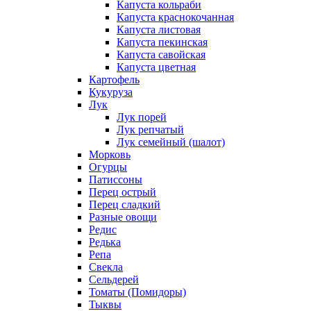
Капуста кольраби
Капуста краснокочанная
Капуста листовая
Капуста пекинская
Капуста савойская
Капуста цветная
Картофель
Кукуруза
Лук
Лук порей
Лук репчатый
Лук семейный (шалот)
Морковь
Огурцы
Патиссоны
Перец острый
Перец сладкий
Разные овощи
Редис
Редька
Репа
Свекла
Сельдерей
Томаты (Помидоры)
Тыквы