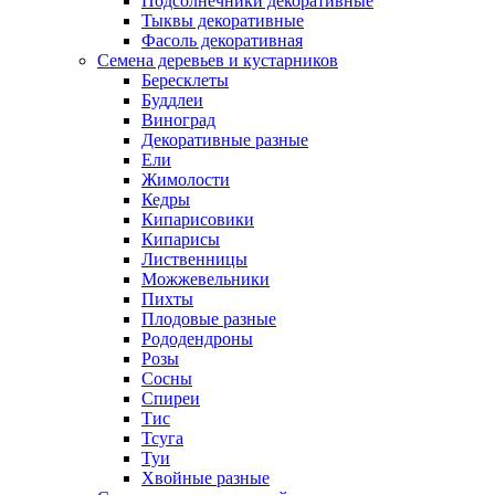
Подсолнечники декоративные
Тыквы декоративные
Фасоль декоративная
Семена деревьев и кустарников
Бересклеты
Буддлеи
Виноград
Декоративные разные
Ели
Жимолости
Кедры
Кипарисовики
Кипарисы
Лиственницы
Можжевельники
Пихты
Плодовые разные
Рододендроны
Розы
Сосны
Спиреи
Тис
Тсуга
Туи
Хвойные разные