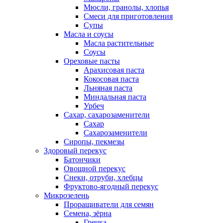
Мюсли, гранолы, хлопья
Смеси для приготовления
Супы
Масла и соусы
Масла растительные
Соусы
Ореховые пасты
Арахисовая паста
Кокосовая паста
Льняная паста
Миндальная паста
Урбеч
Сахар, сахарозаменители
Сахар
Сахарозаменители
Сиропы, пекмезы
Здоровый перекус
Батончики
Овощной перекус
Снеки, отруби, хлебцы
Фруктово-ягодный перекус
Микрозелень
Проращиватели для семян
Семена, зёрна
Гречка