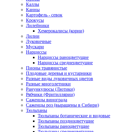
Каллы
Канны
Картофель - севок
Крокусы
Лилейники
Хемерокалисы (корни)
Лилии
Луковичные
Мускари
Нарциссы
Нарциссы раноцветущие
Нарциссы среднецветущие
Пионы травянистые
Плодовые деревья и кустарники
Разные виды луковичных цветов
Разные многолетники
Ранункулюсы (Лютики)
Рябчики (Фритиллярии)
Саженцы винограда
Саженцы роз (выращены в Сибири)
Тюльпаны
Тюльпаны ботанические и видовые
Тюльпаны поздноцветущие
Тюльпаны раноцветущие
Тюльпаны среднецветущие