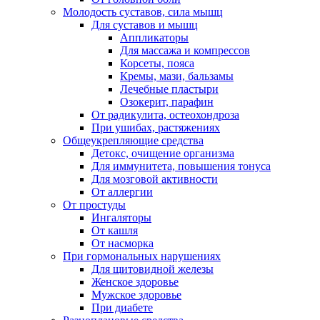
Молодость суставов, сила мышц
Для суставов и мышц
Аппликаторы
Для массажа и компрессов
Корсеты, пояса
Кремы, мази, бальзамы
Лечебные пластыри
Озокерит, парафин
От радикулита, остеохондроза
При ушибах, растяжениях
Общеукрепляющие средства
Детокс, очищение организма
Для иммунитета, повышения тонуса
Для мозговой активности
От аллергии
От простуды
Ингаляторы
От кашля
От насморка
При гормональных нарушениях
Для щитовидной железы
Женское здоровье
Мужское здоровье
При диабете