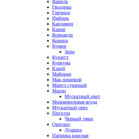
Ваниль
Гвоздика
Горчица
Имбирь
Кардамон
Карри
Кориандр
Корица
Кумин
Зира
Кунжут
Куркума
Кэроб
Майоран
Мак пищевой
Манго сушеный
Мацис
Мускатный цвет
Можжевеловая ягода
Мускатный орех
Нигелла
Черный тмин
Орегано
Душица
Паприка красная