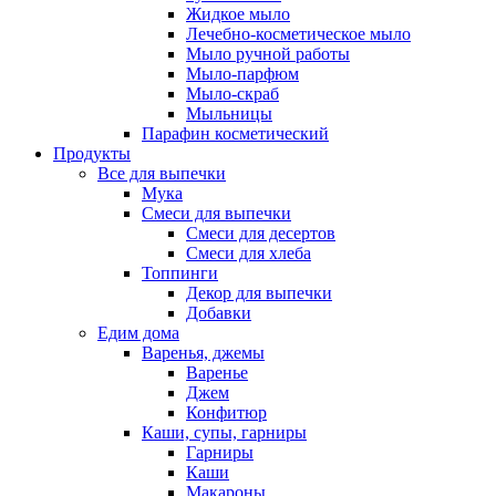
Жидкое мыло
Лечебно-косметическое мыло
Мыло ручной работы
Мыло-парфюм
Мыло-скраб
Мыльницы
Парафин косметический
Продукты
Все для выпечки
Мука
Смеси для выпечки
Смеси для десертов
Смеси для хлеба
Топпинги
Декор для выпечки
Добавки
Едим дома
Варенья, джемы
Варенье
Джем
Конфитюр
Каши, супы, гарниры
Гарниры
Каши
Макароны