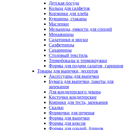
Детская посуда
Кольца для салфеток
Корзинки для хлеба
Кувшины, стаканы
Масленки
Мельницы, емкости для специй
Менажницы
Салатники и миски
Салфетницы
Сахарницы
Столовый текстиль
Термобокалы и термокружки
Формы для подачи салатов, гарниров
Товары для выпечки, десертов
Аксессуары для выпечки
Бумага для выпечки, пакеты для
запекания
Для кондитерского декора
Кисточки кондитерские
Коврики для теста, запекания
Скалки
Формочки для печенья
Формы для выпечки
Формы для кексов
Формы для оладий, блинов