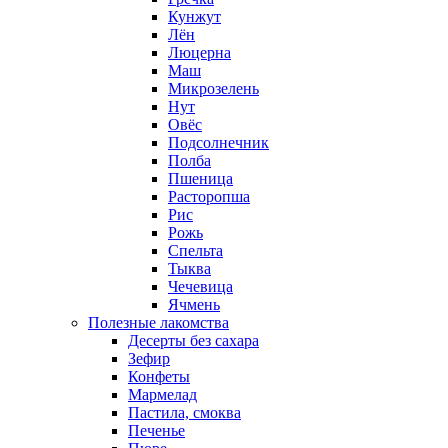
Кунжут
Лён
Люцерна
Маш
Микрозелень
Нут
Овёс
Подсолнечник
Полба
Пшеница
Расторопша
Рис
Рожь
Спельта
Тыква
Чечевица
Ячмень
Полезные лакомства
Десерты без сахара
Зефир
Конфеты
Мармелад
Пастила, смоква
Печенье