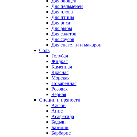
Для овощей
Для пельменей
Для плова
Для птицы
Для риса
Для рыбы
Для салатов
Для соусов
Для спагетти и макарон
Соль
Голубая
Жидкая
Каменная
Красная
Морская
Поваренная
Розовая
Черная
Специи и пряности
Ажгон
Анис
Асафетида
Бадьян
Базилик
Барбарис