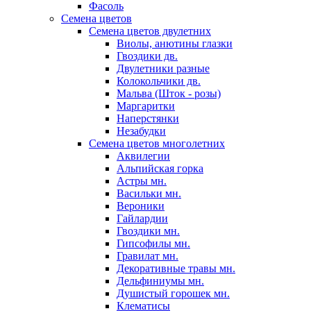
Фасоль
Семена цветов
Семена цветов двулетних
Виолы, анютины глазки
Гвоздики дв.
Двулетники разные
Колокольчики дв.
Мальва (Шток - розы)
Маргаритки
Наперстянки
Незабудки
Семена цветов многолетних
Аквилегии
Альпийская горка
Астры мн.
Васильки мн.
Вероники
Гайлардии
Гвоздики мн.
Гипсофилы мн.
Гравилат мн.
Декоративные травы мн.
Дельфиниумы мн.
Душистый горошек мн.
Клематисы