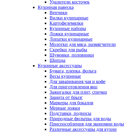
Удалители косточек
Кухонная навеска
Венчики
Вилки кулинарные
Картофелемялки
Кухонные наборы
Ложки кулинарные
Лопатки кулинарные
Молотки для мяса, размягчители
Скребки для рыбы
Шумовки, половники
Щипцы
Кухонные аксессуары
Бумага, пленка, фольга
Весы кухонные
Для заваривания чая и кофе
Для приготовления яиц
Зажигалки для плит, спички
Защита от брызг
Маркеры для бокалов
Мерные ложки
Подставки, подносы
Природные фильтры для воды
Приспособления для экономии воды
Различные аксессуары для кухни