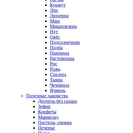
Кунжут
Лён
Люцерна
Маш
Микрозелень
Нут
Овёс
Подсолнечник
Полба
Пшеница
Расторопша
Рис
Рожь
Спельта
Тыква
Чечевица
Ячмень
Полезные лакомства
Десерты без сахара
Зефир
Конфеты
Мармелад
Пастила, смоква
Печенье