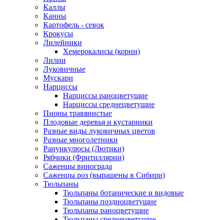
Каллы
Канны
Картофель - севок
Крокусы
Лилейники
Хемерокалисы (корни)
Лилии
Луковичные
Мускари
Нарциссы
Нарциссы раноцветущие
Нарциссы среднецветущие
Пионы травянистые
Плодовые деревья и кустарники
Разные виды луковичных цветов
Разные многолетники
Ранункулюсы (Лютики)
Рябчики (Фритиллярии)
Саженцы винограда
Саженцы роз (выращены в Сибири)
Тюльпаны
Тюльпаны ботанические и видовые
Тюльпаны поздноцветущие
Тюльпаны раноцветущие
Тюльпаны среднецветущие