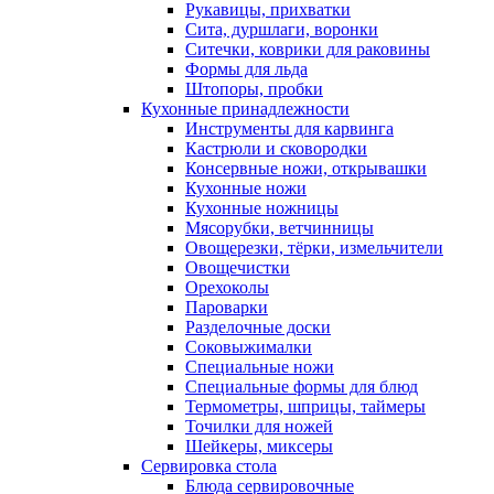
Рукавицы, прихватки
Сита, дуршлаги, воронки
Ситечки, коврики для раковины
Формы для льда
Штопоры, пробки
Кухонные принадлежности
Инструменты для карвинга
Кастрюли и сковородки
Консервные ножи, открывашки
Кухонные ножи
Кухонные ножницы
Мясорубки, ветчинницы
Овощерезки, тёрки, измельчители
Овощечистки
Орехоколы
Пароварки
Разделочные доски
Соковыжималки
Специальные ножи
Специальные формы для блюд
Термометры, шприцы, таймеры
Точилки для ножей
Шейкеры, миксеры
Сервировка стола
Блюда сервировочные