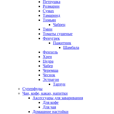
Петрушка
Розмарин
Сумах
Тамаринд
Тимьян
Чабрец
Тмин
Томаты сушеные
Фенугрек
Пажитник
Шамбала
Фенхель
Хрен
Цедра
Чабер
Черемша
Чеснок
Эстрагон
Тархун
Суперфуды
Чаи, кофе, какао, напитки
Аксессуары для заваривания
Для кофе
Для чая
Домашние настойки