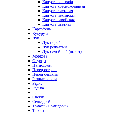
Капуста кольраби
Капуста краснокочанная
Капуста листовая
Капуста пекинская
Капуста савойская
Капуста цветная
Картофель
Кукуруза
Лук
Лук порей
Лук репчатый
Лук семейный (шалот)
Морковь
Огурцы
Патиссоны
Перец острый
Перец сладкий
Разные овощи
Редис
Редька
Репа
Свекла
Сельдерей
Томаты (Помидоры)
Тыквы