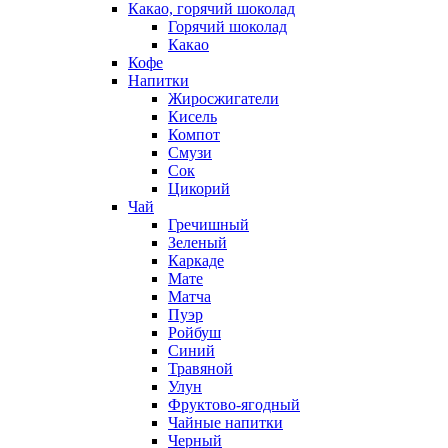
Какао, горячий шоколад
Горячий шоколад
Какао
Кофе
Напитки
Жиросжигатели
Кисель
Компот
Смузи
Сок
Цикорий
Чай
Гречишный
Зеленый
Каркаде
Мате
Матча
Пуэр
Ройбуш
Синий
Травяной
Улун
Фруктово-ягодный
Чайные напитки
Черный