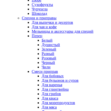
Пюре
Сухофрукты
Чурчхела
Шоколад
Специи и приправы
Для выпечки и десертов
Для чая и кофе
Мельницы и аксессуары для специй
Перец
Белый
Душистый
Зеленый
Разный
Розовый
Черный
Чили
Смеси приправ
Для бобовых
Для бульонов и супов
Для варенья
Для глинтвейна
Для грибов
Для кваса
Для морепродуктов
Для мяса