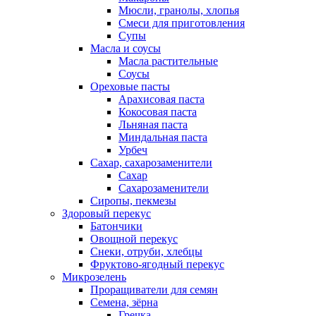
Мюсли, гранолы, хлопья
Смеси для приготовления
Супы
Масла и соусы
Масла растительные
Соусы
Ореховые пасты
Арахисовая паста
Кокосовая паста
Льняная паста
Миндальная паста
Урбеч
Сахар, сахарозаменители
Сахар
Сахарозаменители
Сиропы, пекмезы
Здоровый перекус
Батончики
Овощной перекус
Снеки, отруби, хлебцы
Фруктово-ягодный перекус
Микрозелень
Проращиватели для семян
Семена, зёрна
Гречка