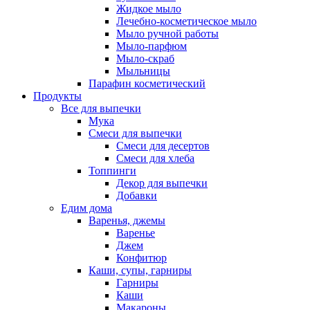
Жидкое мыло
Лечебно-косметическое мыло
Мыло ручной работы
Мыло-парфюм
Мыло-скраб
Мыльницы
Парафин косметический
Продукты
Все для выпечки
Мука
Смеси для выпечки
Смеси для десертов
Смеси для хлеба
Топпинги
Декор для выпечки
Добавки
Едим дома
Варенья, джемы
Варенье
Джем
Конфитюр
Каши, супы, гарниры
Гарниры
Каши
Макароны