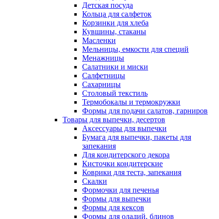
Детская посуда
Кольца для салфеток
Корзинки для хлеба
Кувшины, стаканы
Масленки
Мельницы, емкости для специй
Менажницы
Салатники и миски
Салфетницы
Сахарницы
Столовый текстиль
Термобокалы и термокружки
Формы для подачи салатов, гарниров
Товары для выпечки, десертов
Аксессуары для выпечки
Бумага для выпечки, пакеты для
запекания
Для кондитерского декора
Кисточки кондитерские
Коврики для теста, запекания
Скалки
Формочки для печенья
Формы для выпечки
Формы для кексов
Формы для оладий, блинов