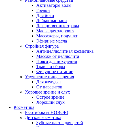
Разноплановые средства
Активаторы воды
Грелки
Для йоги
Лейкопластыри
Лекарственные травы
Масла для здоровья
Массажеры, подушки
Эфирные масла
Стройная фигура
Антицеллюлитная косметика
Массаж от целлюлита
Пояса для похудения
Травы и сборы
Фигурное питание
Улучшение пищеварения
Для желудка
От паразитов
Хорошее зрение и слух
Острое зрение
Хороший слух
Косметика
Бьютибоксы НОВОЕ!
Детская косметика
Зубные пасты для детей