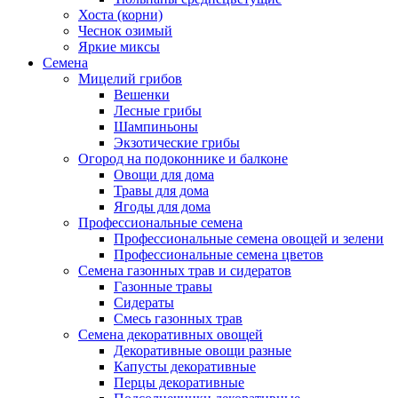
Хоста (корни)
Чеснок озимый
Яркие миксы
Семена
Мицелий грибов
Вешенки
Лесные грибы
Шампиньоны
Экзотические грибы
Огород на подоконнике и балконе
Овощи для дома
Травы для дома
Ягоды для дома
Профессиональные семена
Профессиональные семена овощей и зелени
Профессиональные семена цветов
Семена газонных трав и сидератов
Газонные травы
Сидераты
Смесь газонных трав
Семена декоративных овощей
Декоративные овощи разные
Капусты декоративные
Перцы декоративные