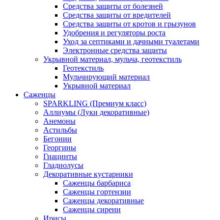
Средства защиты от болезней
Средства защиты от вредителей
Средства защиты от кротов и грызунов
Удобрения и регуляторы роста
Уход за септиками и дачными туалетами
Электронные средства защиты
Укрывной материал, мульча, геотекстиль
Геотекстиль
Мульчирующий материал
Укрывной материал
Саженцы
SPARKLING (Премиум класс)
Аллиумы (Луки декоративные)
Анемоны
Астильбы
Бегонии
Георгины
Гиацинты
Гладиолусы
Декоративные кустарники
Саженцы барбариса
Саженцы гортензии
Саженцы декоративные
Саженцы сирени
Ирисы