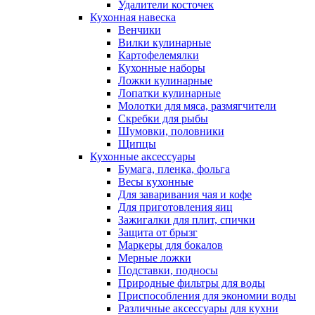
Удалители косточек
Кухонная навеска
Венчики
Вилки кулинарные
Картофелемялки
Кухонные наборы
Ложки кулинарные
Лопатки кулинарные
Молотки для мяса, размягчители
Скребки для рыбы
Шумовки, половники
Щипцы
Кухонные аксессуары
Бумага, пленка, фольга
Весы кухонные
Для заваривания чая и кофе
Для приготовления яиц
Зажигалки для плит, спички
Защита от брызг
Маркеры для бокалов
Мерные ложки
Подставки, подносы
Природные фильтры для воды
Приспособления для экономии воды
Различные аксессуары для кухни