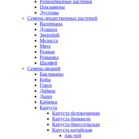
Разнообразные растения
Цикламены
Эустомы
Семена лекарственных растений
Валериана
Душица
Зверобой
Мелисса
Мята
Разные
Ромашка
Шалфей
Семена овощей
Баклажаны
Бобы
Горох
Дайкон
Дыни
Кабачки
Капуста
Капуста белокочанная
Капуста брокколи
Капуста брюссельская
Капуста китайская
пак-чой