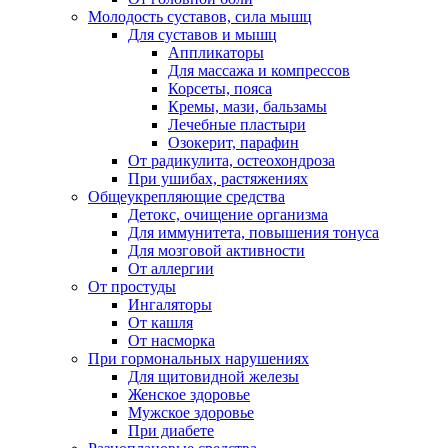
Молодость суставов, сила мышц
Для суставов и мышц
Аппликаторы
Для массажа и компрессов
Корсеты, пояса
Кремы, мази, бальзамы
Лечебные пластыри
Озокерит, парафин
От радикулита, остеохондроза
При ушибах, растяжениях
Общеукрепляющие средства
Детокс, очищение организма
Для иммунитета, повышения тонуса
Для мозговой активности
От аллергии
От простуды
Ингаляторы
От кашля
От насморка
При гормональных нарушениях
Для щитовидной железы
Женское здоровье
Мужское здоровье
При диабете