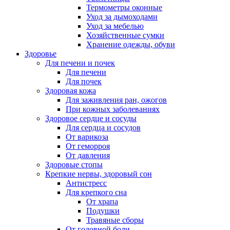
Термометры оконные
Уход за дымоходами
Уход за мебелью
Хозяйственные сумки
Хранение одежды, обуви
Здоровье
Для печени и почек
Для печени
Для почек
Здоровая кожа
Для заживления ран, ожогов
При кожных заболеваниях
Здоровое сердце и сосуды
Для сердца и сосудов
От варикоза
От геморроя
От давления
Здоровые стопы
Крепкие нервы, здоровый сон
Антистресс
Для крепкого сна
От храпа
Подушки
Травяные сборы
От головной боли