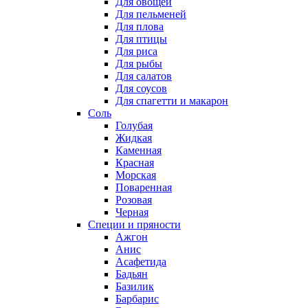
Для овощей
Для пельменей
Для плова
Для птицы
Для риса
Для рыбы
Для салатов
Для соусов
Для спагетти и макарон
Соль
Голубая
Жидкая
Каменная
Красная
Морская
Поваренная
Розовая
Черная
Специи и пряности
Ажгон
Анис
Асафетида
Бадьян
Базилик
Барбарис