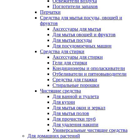
Освежители воздуха
Поглотители запахов
Перчатки
Средства для мытья посуды, овощей и
фруктов
Аксессуары для мытья
Для мытья овощей и фруктов
Для мытья посуды
Для посудомоечных машин
Средства для стирки
Аксессуары для стирки
Гели для стирки
Кондиционеры и ополаскиватели
Отбеливатели и пятновыводители
Средства для глажки
Стиральные порошки
Чистящие средства
Для ванной и туалета
Для кухни
Для мытья окон и зеркал
Для мытья полов
Для прочистки труб
Для удаления накипи
Универсальные чистящие средства
Для домашних растений