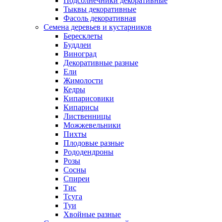
Подсолнечники декоративные
Тыквы декоративные
Фасоль декоративная
Семена деревьев и кустарников
Бересклеты
Буддлеи
Виноград
Декоративные разные
Ели
Жимолости
Кедры
Кипарисовики
Кипарисы
Лиственницы
Можжевельники
Пихты
Плодовые разные
Рододендроны
Розы
Сосны
Спиреи
Тис
Тсуга
Туи
Хвойные разные