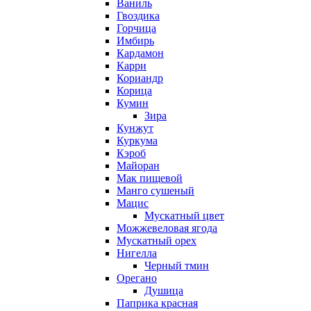
Ваниль
Гвоздика
Горчица
Имбирь
Кардамон
Карри
Кориандр
Корица
Кумин
Зира
Кунжут
Куркума
Кэроб
Майоран
Мак пищевой
Манго сушеный
Мацис
Мускатный цвет
Можжевеловая ягода
Мускатный орех
Нигелла
Черный тмин
Орегано
Душица
Паприка красная