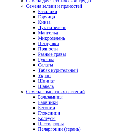
Семена для экзотической грядки
Семена зелени и пряностей
Базилики
Горчица
Кинза
Лук на зелень
Мангольд
Микрозелень
Петрушки
Пряности
Разные травы
Руккола
Салаты
Табак курительный
Укроп
Шпинат
Щавель
Семена комнатных растений
Бальзамины
Барвинки
Бегонии
Глоксинии
Колеусы
Пассифлоры
Пеларгонии (герань)