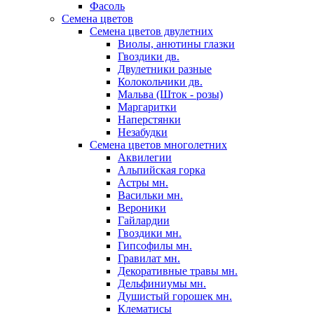
Фасоль
Семена цветов
Семена цветов двулетних
Виолы, анютины глазки
Гвоздики дв.
Двулетники разные
Колокольчики дв.
Мальва (Шток - розы)
Маргаритки
Наперстянки
Незабудки
Семена цветов многолетних
Аквилегии
Альпийская горка
Астры мн.
Васильки мн.
Вероники
Гайлардии
Гвоздики мн.
Гипсофилы мн.
Гравилат мн.
Декоративные травы мн.
Дельфиниумы мн.
Душистый горошек мн.
Клематисы