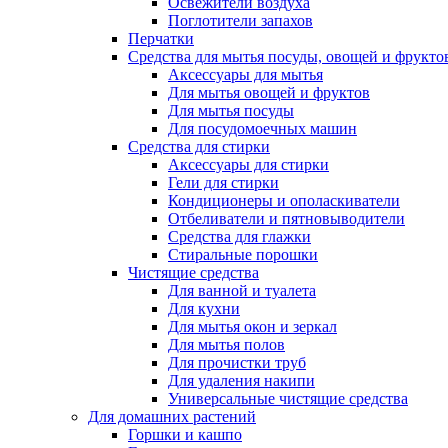
Освежители воздуха
Поглотители запахов
Перчатки
Средства для мытья посуды, овощей и фрукто
Аксессуары для мытья
Для мытья овощей и фруктов
Для мытья посуды
Для посудомоечных машин
Средства для стирки
Аксессуары для стирки
Гели для стирки
Кондиционеры и ополаскиватели
Отбеливатели и пятновыводители
Средства для глажки
Стиральные порошки
Чистящие средства
Для ванной и туалета
Для кухни
Для мытья окон и зеркал
Для мытья полов
Для прочистки труб
Для удаления накипи
Универсальные чистящие средства
Для домашних растений
Горшки и кашпо