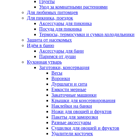
Грунты
Уход за комнатными растениями
Для любимых питомцев
Для пикника, поездок
Аксессуары для пикника
Посуда для пикника
Термосы, термосумки и сумки-холодильники
Защита от насекомых
Идём в баню
Аксессуары для бани
Паримся от души
Кухонная утварь
Заготовки, консервация
Весы
Воронки
Дуршлаги и сита
Емкости мерные
Закаточные машинки
Крышки для консервирования
Наклейки на банки
Ножи для овощей и фруктов
Пакеты для заморозки
Разные аксессуары
Сушилки для овощей и фруктов
Удалители косточек