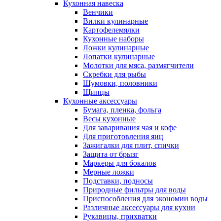
Кухонная навеска
Венчики
Вилки кулинарные
Картофелемялки
Кухонные наборы
Ложки кулинарные
Лопатки кулинарные
Молотки для мяса, размягчители
Скребки для рыбы
Шумовки, половники
Щипцы
Кухонные аксессуары
Бумага, пленка, фольга
Весы кухонные
Для заваривания чая и кофе
Для приготовления яиц
Зажигалки для плит, спички
Защита от брызг
Маркеры для бокалов
Мерные ложки
Подставки, подносы
Природные фильтры для воды
Приспособления для экономии воды
Различные аксессуары для кухни
Рукавицы, прихватки