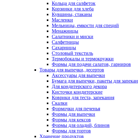
Кольца для салфеток
Корзинки для хлеба
Кувшины, стаканы
Масленки
Мельницы, емкости для специй
Менажницы
Салатники и миски
Салфетницы
Сахарницы
Столовый текстиль
Термобокалы и термокружки
Формы для подачи салатов, гарниров
Товары для выпечки, десертов
Аксессуары для выпечки
Бумага для выпечки, пакеты для запека
Для кондитерского декора
Кисточки кондитерские
Коврики для теста, запекания
Скалки
Формочки для печенья
Формы для выпечки
Формы для кексов
Формы для оладий, блинов
Формы для тортов
Хранение продуктов