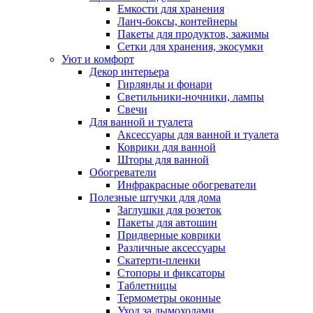
Емкости для хранения
Ланч-боксы, контейнеры
Пакеты для продуктов, зажимы
Сетки для хранения, экосумки
Уют и комфорт
Декор интерьера
Гирлянды и фонари
Светильники-ночники, лампы
Свечи
Для ванной и туалета
Аксессуары для ванной и туалета
Коврики для ванной
Шторы для ванной
Обогреватели
Инфракрасные обогреватели
Полезные штучки для дома
Заглушки для розеток
Пакеты для автошин
Придверные коврики
Различные аксессуары
Скатерти-пленки
Стопоры и фиксаторы
Таблетницы
Термометры оконные
Уход за дымоходами