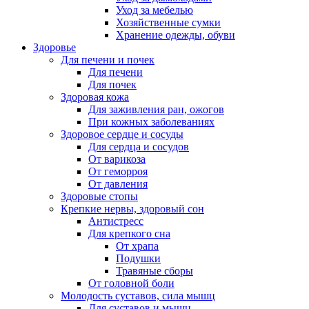
Уход за мебелью
Хозяйственные сумки
Хранение одежды, обуви
Здоровье
Для печени и почек
Для печени
Для почек
Здоровая кожа
Для заживления ран, ожогов
При кожных заболеваниях
Здоровое сердце и сосуды
Для сердца и сосудов
От варикоза
От геморроя
От давления
Здоровые стопы
Крепкие нервы, здоровый сон
Антистресс
Для крепкого сна
От храпа
Подушки
Травяные сборы
От головной боли
Молодость суставов, сила мышц
Для суставов и мышц