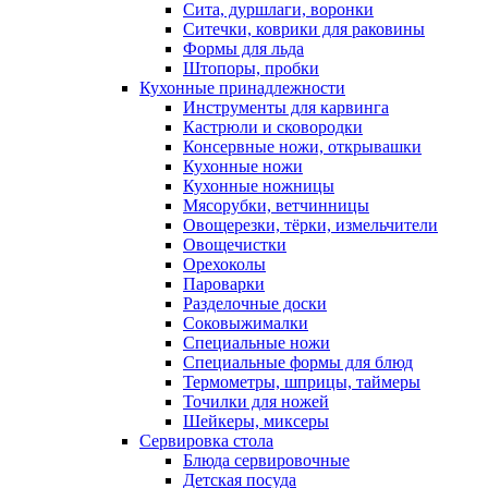
Сита, дуршлаги, воронки
Ситечки, коврики для раковины
Формы для льда
Штопоры, пробки
Кухонные принадлежности
Инструменты для карвинга
Кастрюли и сковородки
Консервные ножи, открывашки
Кухонные ножи
Кухонные ножницы
Мясорубки, ветчинницы
Овощерезки, тёрки, измельчители
Овощечистки
Орехоколы
Пароварки
Разделочные доски
Соковыжималки
Специальные ножи
Специальные формы для блюд
Термометры, шприцы, таймеры
Точилки для ножей
Шейкеры, миксеры
Сервировка стола
Блюда сервировочные
Детская посуда