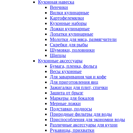
Кухонная навеска
Венчики
Вилки кулинарные
Картофелемялки
Кухонные наборы
Ложки кулинарные
Лопатки кулинарные
Молотки для мяса, размягчители
Скребки для рыбы
Шумовки, половники
Щипцы
Кухонные аксессуары
Бумага, пленка, фольга
Весы кухонные
Для заваривания чая и кофе
Для приготовления яиц
Зажигалки для плит, спички
Защита от брызг
Маркеры для бокалов
Мерные ложки
Подставки, подносы
Природные фильтры для воды
Приспособления для экономии воды
Различные аксессуары для кухни
Рукавицы, прихватки