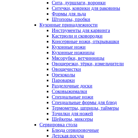
Сита, дуршлаги, воронки
Ситечки, коврики для раковины
Формы для льда
Штопоры, пробки
Кухонные принадлежности
Инструменты для карвинга
Кастрюли и сковородки
Консервные ножи, открывашки
Кухонные ножи
Кухонные ножницы
Мясорубки, ветчинницы
Овощерезки, тёрки, измельчители
Овощечистки
Орехоколы
Пароварки
Разделочные доски
Соковыжималки
Специальные ножи
Специальные формы для блюд
Термометры, шприцы, таймеры
Точилки для ножей
Шейкеры, миксеры
Сервировка стола
Блюда сервировочные
Детская посуда