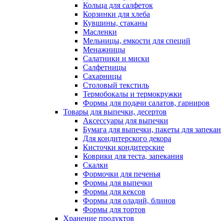
Кольца для салфеток
Корзинки для хлеба
Кувшины, стаканы
Масленки
Мельницы, емкости для специй
Менажницы
Салатники и миски
Салфетницы
Сахарницы
Столовый текстиль
Термобокалы и термокружки
Формы для подачи салатов, гарниров
Товары для выпечки, десертов
Аксессуары для выпечки
Бумага для выпечки, пакеты для запека
Для кондитерского декора
Кисточки кондитерские
Коврики для теста, запекания
Скалки
Формочки для печенья
Формы для выпечки
Формы для кексов
Формы для оладий, блинов
Формы для тортов
Хранение продуктов