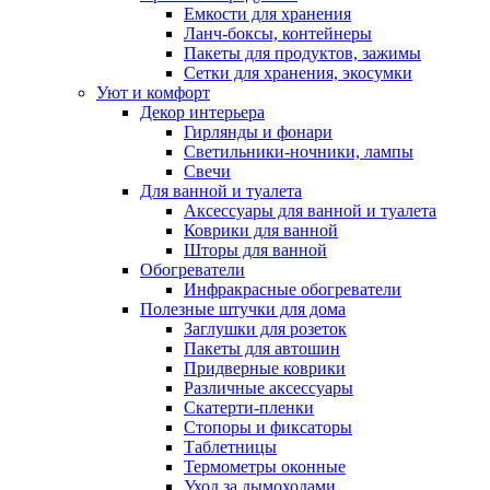
Емкости для хранения
Ланч-боксы, контейнеры
Пакеты для продуктов, зажимы
Сетки для хранения, экосумки
Уют и комфорт
Декор интерьера
Гирлянды и фонари
Светильники-ночники, лампы
Свечи
Для ванной и туалета
Аксессуары для ванной и туалета
Коврики для ванной
Шторы для ванной
Обогреватели
Инфракрасные обогреватели
Полезные штучки для дома
Заглушки для розеток
Пакеты для автошин
Придверные коврики
Различные аксессуары
Скатерти-пленки
Стопоры и фиксаторы
Таблетницы
Термометры оконные
Уход за дымоходами