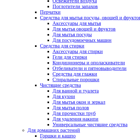
Освежители воздуха
Поглотители запахов
Перчатки
Средства для мытья посуды, овощей и фрукто
Аксессуары для мытья
Для мытья овощей и фруктов
Для мытья посуды
Для посудомоечных машин
Средства для стирки
Аксессуары для стирки
Гели для стирки
Кондиционеры и ополаскиватели
Отбеливатели и пятновыводители
Средства для глажки
Стиральные порошки
Чистящие средства
Для ванной и туалета
Для кухни
Для мытья окон и зеркал
Для мытья полов
Для прочистки труб
Для удаления накипи
Универсальные чистящие средства
Для домашних растений
Горшки и кашпо