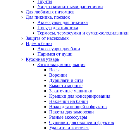
Грунты
Уход за комнатными растениями
Для любимых питомцев
Для пикника, поездок
Аксессуары для пикника
Посуда для пикника
Термосы, термосумки и сумки-холодильники
Защита от насекомых
Идём в баню
Аксессуары для бани
Паримся от души
Кухонная утварь
Заготовки, консервация
Весы
Воронки
Дуршлаги и сита
Емкости мерные
Закаточные машинки
Крышки для консервирования
Наклейки на банки
Ножи для овощей и фруктов
Пакеты для заморозки
Разные аксессуары
Сушилки для овощей и фруктов
Удалители косточек