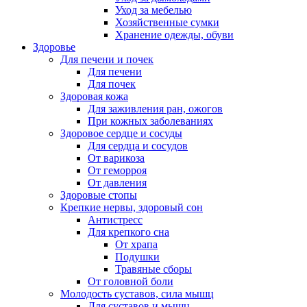
Уход за мебелью
Хозяйственные сумки
Хранение одежды, обуви
Здоровье
Для печени и почек
Для печени
Для почек
Здоровая кожа
Для заживления ран, ожогов
При кожных заболеваниях
Здоровое сердце и сосуды
Для сердца и сосудов
От варикоза
От геморроя
От давления
Здоровые стопы
Крепкие нервы, здоровый сон
Антистресс
Для крепкого сна
От храпа
Подушки
Травяные сборы
От головной боли
Молодость суставов, сила мышц
Для суставов и мышц