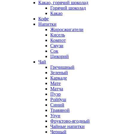
Какао, горячий шоколад
Горячий шоколад
Какао
Кофе
Напитки
Жиросжигатели
Кисель
Компот
Смузи
Сок
Цикорий
Чай
Гречишный
Зеленый
Каркаде
Мате
Матча
Пуэр
Ройбуш
Синий
Травяной
Улун
Фруктово-ягодный
Чайные напитки
Черный