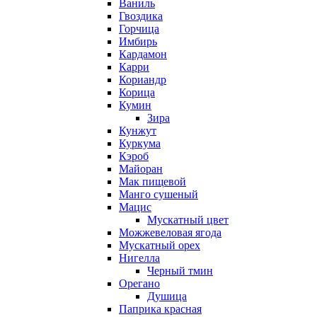
Ваниль
Гвоздика
Горчица
Имбирь
Кардамон
Карри
Кориандр
Корица
Кумин
Зира
Кунжут
Куркума
Кэроб
Майоран
Мак пищевой
Манго сушеный
Мацис
Мускатный цвет
Можжевеловая ягода
Мускатный орех
Нигелла
Черный тмин
Орегано
Душица
Паприка красная