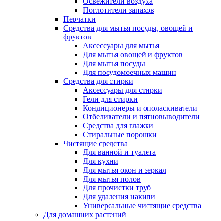
Освежители воздуха
Поглотители запахов
Перчатки
Средства для мытья посуды, овощей и
фруктов
Аксессуары для мытья
Для мытья овощей и фруктов
Для мытья посуды
Для посудомоечных машин
Средства для стирки
Аксессуары для стирки
Гели для стирки
Кондиционеры и ополаскиватели
Отбеливатели и пятновыводители
Средства для глажки
Стиральные порошки
Чистящие средства
Для ванной и туалета
Для кухни
Для мытья окон и зеркал
Для мытья полов
Для прочистки труб
Для удаления накипи
Универсальные чистящие средства
Для домашних растений