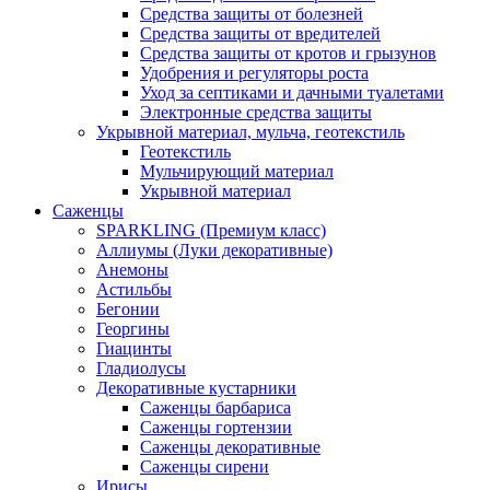
Средства защиты от болезней
Средства защиты от вредителей
Средства защиты от кротов и грызунов
Удобрения и регуляторы роста
Уход за септиками и дачными туалетами
Электронные средства защиты
Укрывной материал, мульча, геотекстиль
Геотекстиль
Мульчирующий материал
Укрывной материал
Саженцы
SPARKLING (Премиум класс)
Аллиумы (Луки декоративные)
Анемоны
Астильбы
Бегонии
Георгины
Гиацинты
Гладиолусы
Декоративные кустарники
Саженцы барбариса
Саженцы гортензии
Саженцы декоративные
Саженцы сирени
Ирисы