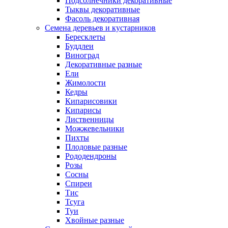
Подсолнечники декоративные
Тыквы декоративные
Фасоль декоративная
Семена деревьев и кустарников
Бересклеты
Буддлеи
Виноград
Декоративные разные
Ели
Жимолости
Кедры
Кипарисовики
Кипарисы
Лиственницы
Можжевельники
Пихты
Плодовые разные
Рододендроны
Розы
Сосны
Спиреи
Тис
Тсуга
Туи
Хвойные разные