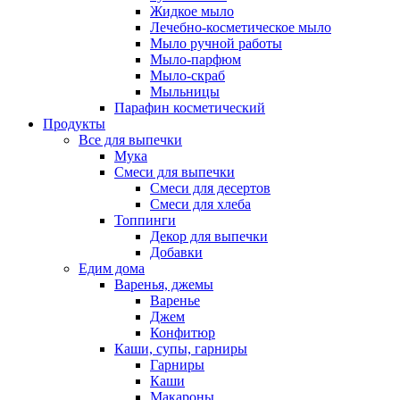
Жидкое мыло
Лечебно-косметическое мыло
Мыло ручной работы
Мыло-парфюм
Мыло-скраб
Мыльницы
Парафин косметический
Продукты
Все для выпечки
Мука
Смеси для выпечки
Смеси для десертов
Смеси для хлеба
Топпинги
Декор для выпечки
Добавки
Едим дома
Варенья, джемы
Варенье
Джем
Конфитюр
Каши, супы, гарниры
Гарниры
Каши
Макароны