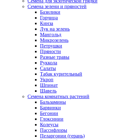
Семена для экзотической грядки
Семена зелени и пряностей
Базилики
Горчица
Кинза
Лук на зелень
Мангольд
Микрозелень
Петрушки
Пряности
Разные травы
Руккола
Салаты
Табак курительный
Укроп
Шпинат
Щавель
Семена комнатных растений
Бальзамины
Барвинки
Бегонии
Глоксинии
Колеусы
Пассифлоры
Пеларгонии (герань)