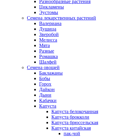
Разнообразные растения
Цикламены
Эустомы
Семена лекарственных растений
Валериана
Душица
Зверобой
Мелисса
Мята
Разные
Ромашка
Шалфей
Семена овощей
Баклажаны
Бобы
Горох
Дайкон
Дыни
Кабачки
Капуста
Капуста белокочанная
Капуста брокколи
Капуста брюссельская
Капуста китайская
пак-чой