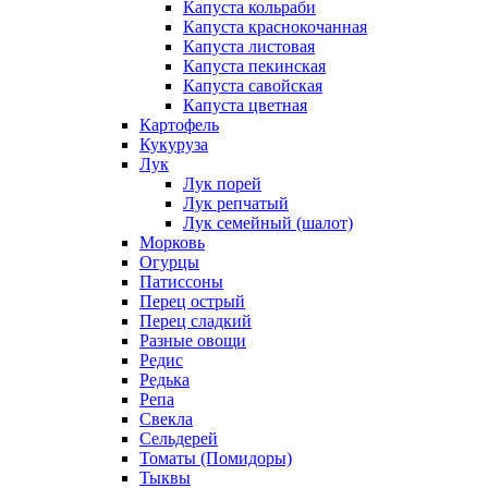
Капуста кольраби
Капуста краснокочанная
Капуста листовая
Капуста пекинская
Капуста савойская
Капуста цветная
Картофель
Кукуруза
Лук
Лук порей
Лук репчатый
Лук семейный (шалот)
Морковь
Огурцы
Патиссоны
Перец острый
Перец сладкий
Разные овощи
Редис
Редька
Репа
Свекла
Сельдерей
Томаты (Помидоры)
Тыквы