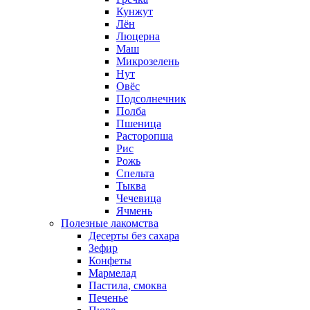
Кунжут
Лён
Люцерна
Маш
Микрозелень
Нут
Овёс
Подсолнечник
Полба
Пшеница
Расторопша
Рис
Рожь
Спельта
Тыква
Чечевица
Ячмень
Полезные лакомства
Десерты без сахара
Зефир
Конфеты
Мармелад
Пастила, смоква
Печенье