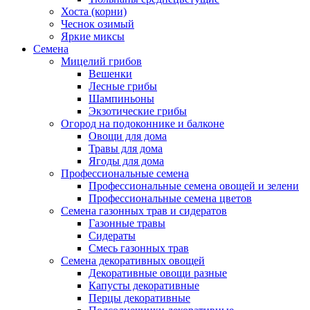
Хоста (корни)
Чеснок озимый
Яркие миксы
Семена
Мицелий грибов
Вешенки
Лесные грибы
Шампиньоны
Экзотические грибы
Огород на подоконнике и балконе
Овощи для дома
Травы для дома
Ягоды для дома
Профессиональные семена
Профессиональные семена овощей и зелени
Профессиональные семена цветов
Семена газонных трав и сидератов
Газонные травы
Сидераты
Смесь газонных трав
Семена декоративных овощей
Декоративные овощи разные
Капусты декоративные
Перцы декоративные