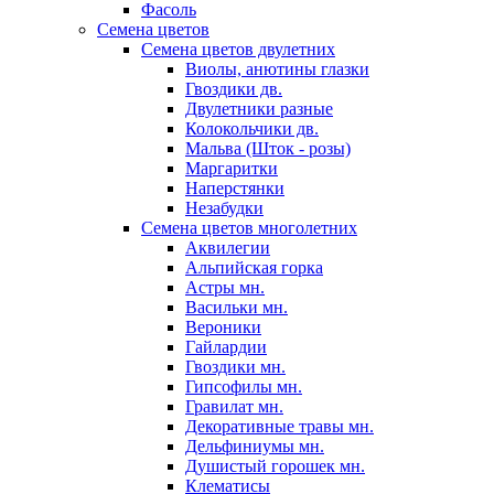
Фасоль
Семена цветов
Семена цветов двулетних
Виолы, анютины глазки
Гвоздики дв.
Двулетники разные
Колокольчики дв.
Мальва (Шток - розы)
Маргаритки
Наперстянки
Незабудки
Семена цветов многолетних
Аквилегии
Альпийская горка
Астры мн.
Васильки мн.
Вероники
Гайлардии
Гвоздики мн.
Гипсофилы мн.
Гравилат мн.
Декоративные травы мн.
Дельфиниумы мн.
Душистый горошек мн.
Клематисы