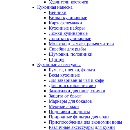
Удалители косточек
Кухонная навеска
Венчики
Вилки кулинарные
Картофелемялки
Кухонные наборы
Ложки кулинарные
Лопатки кулинарные
Молотки для мяса, размягчители
Скребки для рыбы
Шумовки, половники
Щипцы
Кухонные аксессуары
Бумага, пленка, фольга
Весы кухонные
Для заваривания чая и кофе
Для приготовления яиц
Зажигалки для плит, спички
Защита от брызг
Маркеры для бокалов
Мерные ложки
Подставки, подносы
Природные фильтры для воды
Приспособления для экономии воды
Различные аксессуары для кухни