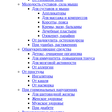
Молодость суставов, сила мышц
Для суставов и мышц
Аппликаторы
Для массажа и компрессов
Корсеты, пояса
Кремы, мази, бальзамы
Лечебные пластыри
Озокерит, парафин
От радикулита, остеохондроза
При ушибах, растяжениях
Общеукрепляющие средства
Детокс, очищение организма
Для иммунитета, повышения тонуса
Для мозговой активности
От аллергии
От простуды
Ингаляторы
От кашля
От насморка
При гормональных нарушениях
Для щитовидной железы
Женское здоровье
Мужское здоровье
При диабете