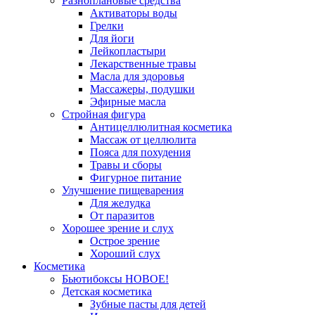
Разноплановые средства
Активаторы воды
Грелки
Для йоги
Лейкопластыри
Лекарственные травы
Масла для здоровья
Массажеры, подушки
Эфирные масла
Стройная фигура
Антицеллюлитная косметика
Массаж от целлюлита
Пояса для похудения
Травы и сборы
Фигурное питание
Улучшение пищеварения
Для желудка
От паразитов
Хорошее зрение и слух
Острое зрение
Хороший слух
Косметика
Бьютибоксы НОВОЕ!
Детская косметика
Зубные пасты для детей