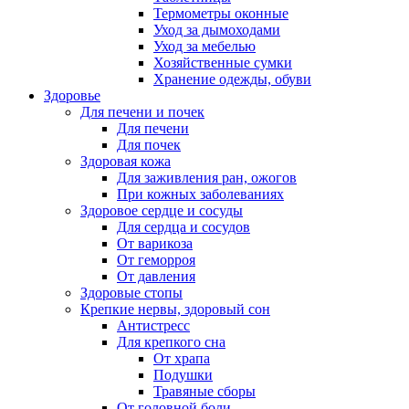
Термометры оконные
Уход за дымоходами
Уход за мебелью
Хозяйственные сумки
Хранение одежды, обуви
Здоровье
Для печени и почек
Для печени
Для почек
Здоровая кожа
Для заживления ран, ожогов
При кожных заболеваниях
Здоровое сердце и сосуды
Для сердца и сосудов
От варикоза
От геморроя
От давления
Здоровые стопы
Крепкие нервы, здоровый сон
Антистресс
Для крепкого сна
От храпа
Подушки
Травяные сборы
От головной боли