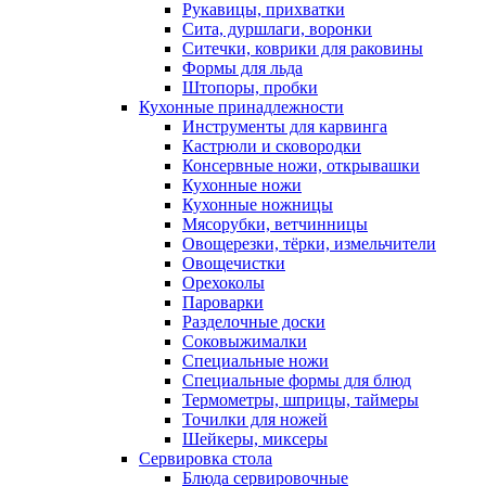
Рукавицы, прихватки
Сита, дуршлаги, воронки
Ситечки, коврики для раковины
Формы для льда
Штопоры, пробки
Кухонные принадлежности
Инструменты для карвинга
Кастрюли и сковородки
Консервные ножи, открывашки
Кухонные ножи
Кухонные ножницы
Мясорубки, ветчинницы
Овощерезки, тёрки, измельчители
Овощечистки
Орехоколы
Пароварки
Разделочные доски
Соковыжималки
Специальные ножи
Специальные формы для блюд
Термометры, шприцы, таймеры
Точилки для ножей
Шейкеры, миксеры
Сервировка стола
Блюда сервировочные