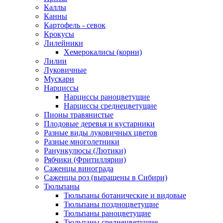
Каллы
Канны
Картофель - севок
Крокусы
Лилейники
Хемерокалисы (корни)
Лилии
Луковичные
Мускари
Нарциссы
Нарциссы раноцветущие
Нарциссы среднецветущие
Пионы травянистые
Плодовые деревья и кустарники
Разные виды луковичных цветов
Разные многолетники
Ранункулюсы (Лютики)
Рябчики (Фритиллярии)
Саженцы винограда
Саженцы роз (выращены в Сибири)
Тюльпаны
Тюльпаны ботанические и видовые
Тюльпаны поздноцветущие
Тюльпаны раноцветущие
Тюльпаны среднецветущие