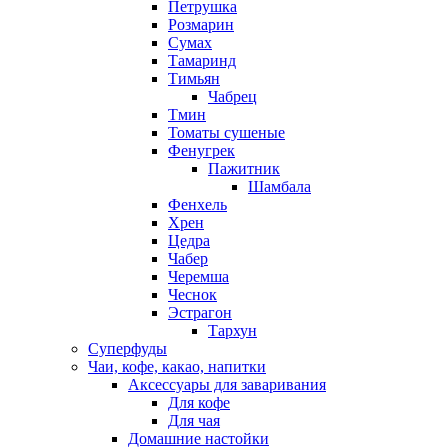
Петрушка
Розмарин
Сумах
Тамаринд
Тимьян
Чабрец
Тмин
Томаты сушеные
Фенугрек
Пажитник
Шамбала
Фенхель
Хрен
Цедра
Чабер
Черемша
Чеснок
Эстрагон
Тархун
Суперфуды
Чаи, кофе, какао, напитки
Аксессуары для заваривания
Для кофе
Для чая
Домашние настойки