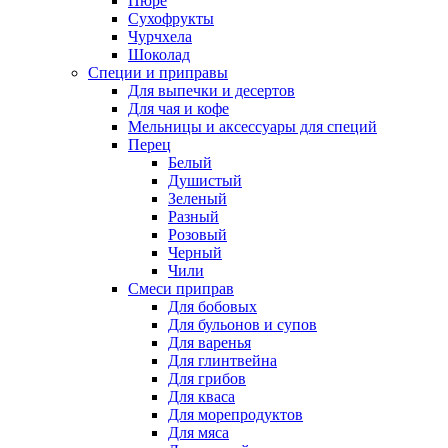
Пюре
Сухофрукты
Чурчхела
Шоколад
Специи и приправы
Для выпечки и десертов
Для чая и кофе
Мельницы и аксессуары для специй
Перец
Белый
Душистый
Зеленый
Разный
Розовый
Черный
Чили
Смеси приправ
Для бобовых
Для бульонов и супов
Для варенья
Для глинтвейна
Для грибов
Для кваса
Для морепродуктов
Для мяса