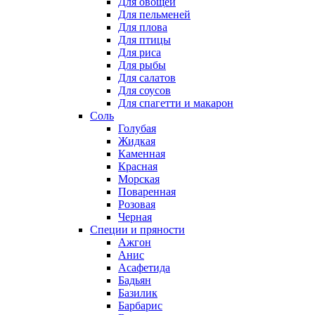
Для овощей
Для пельменей
Для плова
Для птицы
Для риса
Для рыбы
Для салатов
Для соусов
Для спагетти и макарон
Соль
Голубая
Жидкая
Каменная
Красная
Морская
Поваренная
Розовая
Черная
Специи и пряности
Ажгон
Анис
Асафетида
Бадьян
Базилик
Барбарис