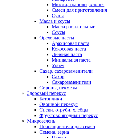
Мюсли, гранолы, хлопья
Смеси для приготовления
Супы
Масла и соусы
Масла растительные
Соусы
Ореховые пасты
Арахисовая паста
Кокосовая паста
Льняная паста
Миндальная паста
Урбеч
Сахар, сахарозаменители
Сахар
Сахарозаменители
Сиропы, пекмезы
Здоровый перекус
Батончики
Овощной перекус
Снеки, отруби, хлебцы
Фруктово-ягодный перекус
Микрозелень
Проращиватели для семян
Семена, зёрна
Гречка