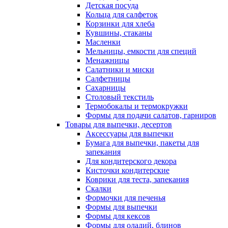
Детская посуда
Кольца для салфеток
Корзинки для хлеба
Кувшины, стаканы
Масленки
Мельницы, емкости для специй
Менажницы
Салатники и миски
Салфетницы
Сахарницы
Столовый текстиль
Термобокалы и термокружки
Формы для подачи салатов, гарниров
Товары для выпечки, десертов
Аксессуары для выпечки
Бумага для выпечки, пакеты для
запекания
Для кондитерского декора
Кисточки кондитерские
Коврики для теста, запекания
Скалки
Формочки для печенья
Формы для выпечки
Формы для кексов
Формы для оладий, блинов