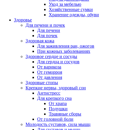
Уход за мебелью
Хозяйственные сумки
Хранение одежды, обуви
Здоровье
Для печени и почек
Для печени
Для почек
Здоровая кожа
Для заживления ран, ожогов
При кожных заболеваниях
Здоровое сердце и сосуды
Для сердца и сосудов
От варикоза
От геморроя
От давления
Здоровые стопы
Крепкие нервы, здоровый сон
Антистресс
Для крепкого сна
От храпа
Подушки
Травяные сборы
От головной боли
Молодость суставов, сила мышц
Для суставов и мышц