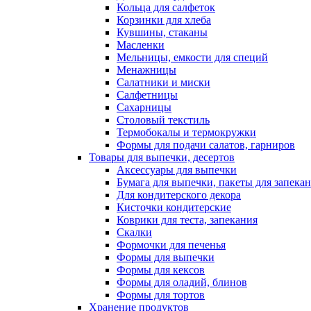
Кольца для салфеток
Корзинки для хлеба
Кувшины, стаканы
Масленки
Мельницы, емкости для специй
Менажницы
Салатники и миски
Салфетницы
Сахарницы
Столовый текстиль
Термобокалы и термокружки
Формы для подачи салатов, гарниров
Товары для выпечки, десертов
Аксессуары для выпечки
Бумага для выпечки, пакеты для запека
Для кондитерского декора
Кисточки кондитерские
Коврики для теста, запекания
Скалки
Формочки для печенья
Формы для выпечки
Формы для кексов
Формы для оладий, блинов
Формы для тортов
Хранение продуктов