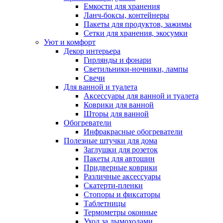
Емкости для хранения
Ланч-боксы, контейнеры
Пакеты для продуктов, зажимы
Сетки для хранения, экосумки
Уют и комфорт
Декор интерьера
Гирлянды и фонари
Светильники-ночники, лампы
Свечи
Для ванной и туалета
Аксессуары для ванной и туалета
Коврики для ванной
Шторы для ванной
Обогреватели
Инфракрасные обогреватели
Полезные штучки для дома
Заглушки для розеток
Пакеты для автошин
Придверные коврики
Различные аксессуары
Скатерти-пленки
Стопоры и фиксаторы
Таблетницы
Термометры оконные
Уход за дымоходами