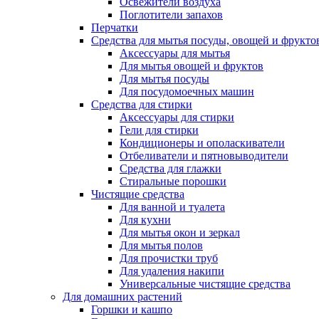
Освежители воздуха
Поглотители запахов
Перчатки
Средства для мытья посуды, овощей и фрукто
Аксессуары для мытья
Для мытья овощей и фруктов
Для мытья посуды
Для посудомоечных машин
Средства для стирки
Аксессуары для стирки
Гели для стирки
Кондиционеры и ополаскиватели
Отбеливатели и пятновыводители
Средства для глажки
Стиральные порошки
Чистящие средства
Для ванной и туалета
Для кухни
Для мытья окон и зеркал
Для мытья полов
Для прочистки труб
Для удаления накипи
Универсальные чистящие средства
Для домашних растений
Горшки и кашпо