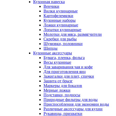
Кухонная навеска
Венчики
Вилки кулинарные
Картофелемялки
Кухонные наборы
Ложки кулинарные
Лопатки кулинарные
Молотки для мяса, размягчители
Скребки для рыбы
Шумовки, половники
Щипцы
Кухонные аксессуары
Бумага, пленка, фольга
Весы кухонные
Для заваривания чая и кофе
Для приготовления яиц
Зажигалки для плит, спички
Защита от брызг
Маркеры для бокалов
Мерные ложки
Подставки, подносы
Природные фильтры для воды
Приспособления для экономии воды
Различные аксессуары для кухни
Рукавицы, прихватки