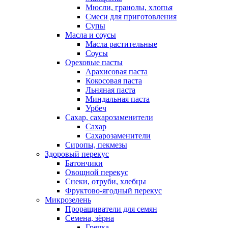
Мюсли, гранолы, хлопья
Смеси для приготовления
Супы
Масла и соусы
Масла растительные
Соусы
Ореховые пасты
Арахисовая паста
Кокосовая паста
Льняная паста
Миндальная паста
Урбеч
Сахар, сахарозаменители
Сахар
Сахарозаменители
Сиропы, пекмезы
Здоровый перекус
Батончики
Овощной перекус
Снеки, отруби, хлебцы
Фруктово-ягодный перекус
Микрозелень
Проращиватели для семян
Семена, зёрна
Гречка