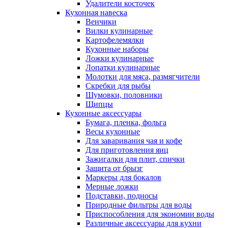
Удалители косточек
Кухонная навеска
Венчики
Вилки кулинарные
Картофелемялки
Кухонные наборы
Ложки кулинарные
Лопатки кулинарные
Молотки для мяса, размягчители
Скребки для рыбы
Шумовки, половники
Щипцы
Кухонные аксессуары
Бумага, пленка, фольга
Весы кухонные
Для заваривания чая и кофе
Для приготовления яиц
Зажигалки для плит, спички
Защита от брызг
Маркеры для бокалов
Мерные ложки
Подставки, подносы
Природные фильтры для воды
Приспособления для экономии воды
Различные аксессуары для кухни