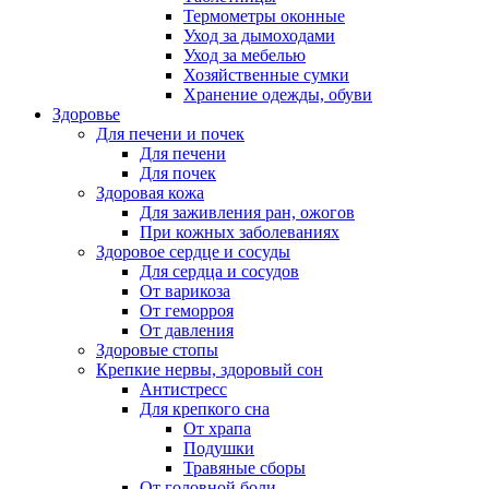
Термометры оконные
Уход за дымоходами
Уход за мебелью
Хозяйственные сумки
Хранение одежды, обуви
Здоровье
Для печени и почек
Для печени
Для почек
Здоровая кожа
Для заживления ран, ожогов
При кожных заболеваниях
Здоровое сердце и сосуды
Для сердца и сосудов
От варикоза
От геморроя
От давления
Здоровые стопы
Крепкие нервы, здоровый сон
Антистресс
Для крепкого сна
От храпа
Подушки
Травяные сборы
От головной боли