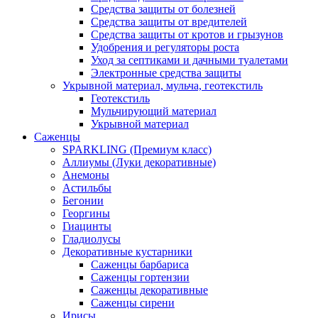
Средства защиты от болезней
Средства защиты от вредителей
Средства защиты от кротов и грызунов
Удобрения и регуляторы роста
Уход за септиками и дачными туалетами
Электронные средства защиты
Укрывной материал, мульча, геотекстиль
Геотекстиль
Мульчирующий материал
Укрывной материал
Саженцы
SPARKLING (Премиум класс)
Аллиумы (Луки декоративные)
Анемоны
Астильбы
Бегонии
Георгины
Гиацинты
Гладиолусы
Декоративные кустарники
Саженцы барбариса
Саженцы гортензии
Саженцы декоративные
Саженцы сирени
Ирисы