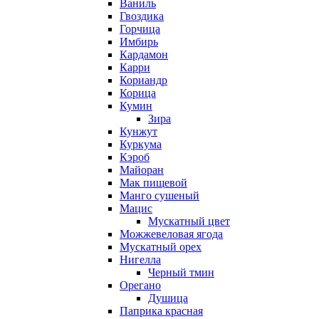
Ваниль
Гвоздика
Горчица
Имбирь
Кардамон
Карри
Кориандр
Корица
Кумин
Зира
Кунжут
Куркума
Кэроб
Майоран
Мак пищевой
Манго сушеный
Мацис
Мускатный цвет
Можжевеловая ягода
Мускатный орех
Нигелла
Черный тмин
Орегано
Душица
Паприка красная