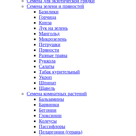
Семена для экзотической грядки
Семена зелени и пряностей
Базилики
Горчица
Кинза
Лук на зелень
Мангольд
Микрозелень
Петрушки
Пряности
Разные травы
Руккола
Салаты
Табак курительный
Укроп
Шпинат
Щавель
Семена комнатных растений
Бальзамины
Барвинки
Бегонии
Глоксинии
Колеусы
Пассифлоры
Пеларгонии (герань)