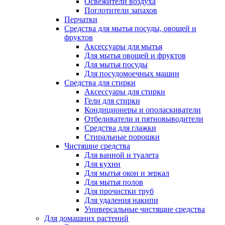
Освежители воздуха
Поглотители запахов
Перчатки
Средства для мытья посуды, овощей и
фруктов
Аксессуары для мытья
Для мытья овощей и фруктов
Для мытья посуды
Для посудомоечных машин
Средства для стирки
Аксессуары для стирки
Гели для стирки
Кондиционеры и ополаскиватели
Отбеливатели и пятновыводители
Средства для глажки
Стиральные порошки
Чистящие средства
Для ванной и туалета
Для кухни
Для мытья окон и зеркал
Для мытья полов
Для прочистки труб
Для удаления накипи
Универсальные чистящие средства
Для домашних растений