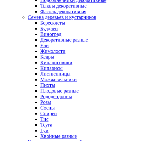
Подсолнечники декоративные
Тыквы декоративные
Фасоль декоративная
Семена деревьев и кустарников
Бересклеты
Буддлеи
Виноград
Декоративные разные
Ели
Жимолости
Кедры
Кипарисовики
Кипарисы
Лиственницы
Можжевельники
Пихты
Плодовые разные
Рододендроны
Розы
Сосны
Спиреи
Тис
Тсуга
Туи
Хвойные разные