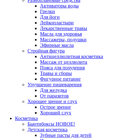
Разноплановые средства
Активаторы воды
Грелки
Для йоги
Лейкопластыри
Лекарственные травы
Масла для здоровья
Массажеры, подушки
Эфирные масла
Стройная фигура
Антицеллюлитная косметика
Массаж от целлюлита
Пояса для похудения
Травы и сборы
Фигурное питание
Улучшение пищеварения
Для желудка
От паразитов
Хорошее зрение и слух
Острое зрение
Хороший слух
Косметика
Бьютибоксы НОВОЕ!
Детская косметика
Зубные пасты для детей