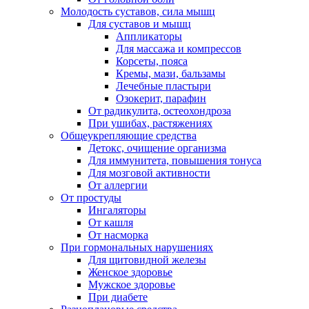
Молодость суставов, сила мышц
Для суставов и мышц
Аппликаторы
Для массажа и компрессов
Корсеты, пояса
Кремы, мази, бальзамы
Лечебные пластыри
Озокерит, парафин
От радикулита, остеохондроза
При ушибах, растяжениях
Общеукрепляющие средства
Детокс, очищение организма
Для иммунитета, повышения тонуса
Для мозговой активности
От аллергии
От простуды
Ингаляторы
От кашля
От насморка
При гормональных нарушениях
Для щитовидной железы
Женское здоровье
Мужское здоровье
При диабете