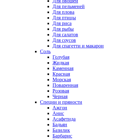
Для овощей
Для пельменей
Для плова
Для птицы
Для риса
Для рыбы
Для салатов
Для соусов
Для спагетти и макарон
Соль
Голубая
Жидкая
Каменная
Красная
Морская
Поваренная
Розовая
Черная
Специи и пряности
Ажгон
Анис
Асафетида
Бадьян
Базилик
Барбарис