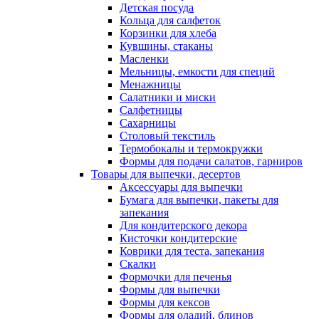
Детская посуда
Кольца для салфеток
Корзинки для хлеба
Кувшины, стаканы
Масленки
Мельницы, емкости для специй
Менажницы
Салатники и миски
Салфетницы
Сахарницы
Столовый текстиль
Термобокалы и термокружки
Формы для подачи салатов, гарниров
Товары для выпечки, десертов
Аксессуары для выпечки
Бумага для выпечки, пакеты для
запекания
Для кондитерского декора
Кисточки кондитерские
Коврики для теста, запекания
Скалки
Формочки для печенья
Формы для выпечки
Формы для кексов
Формы для оладий, блинов