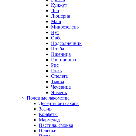
Кунжут
Лён
Люцерна
Маш
Микрозелень
Нут
Овёс
Подсолнечник
Полба
Пшеница
Расторопша
Рис
Рожь
Спельта
Тыква
Чечевица
Ячмень
Полезные лакомства
Десерты без сахара
Зефир
Конфеты
Мармелад
Пастила, смоква
Печенье