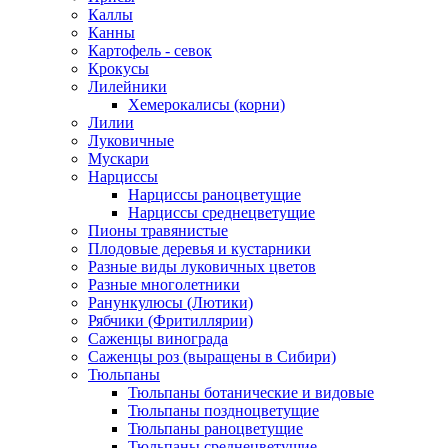
Каллы
Канны
Картофель - севок
Крокусы
Лилейники
Хемерокалисы (корни)
Лилии
Луковичные
Мускари
Нарциссы
Нарциссы раноцветущие
Нарциссы среднецветущие
Пионы травянистые
Плодовые деревья и кустарники
Разные виды луковичных цветов
Разные многолетники
Ранункулюсы (Лютики)
Рябчики (Фритиллярии)
Саженцы винограда
Саженцы роз (выращены в Сибири)
Тюльпаны
Тюльпаны ботанические и видовые
Тюльпаны поздноцветущие
Тюльпаны раноцветущие
Тюльпаны среднецветущие