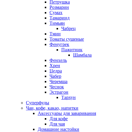
Петрушка
Розмарин
Сумах
Тамаринд
Тимьян
Чабрец
Тмин
Томаты сушеные
Фенугрек
Пажитник
Шамбала
Фенхель
Хрен
Цедра
Чабер
Черемша
Чеснок
Эстрагон
Тархун
Суперфуды
Чаи, кофе, какао, напитки
Аксессуары для заваривания
Для кофе
Для чая
Домашние настойки