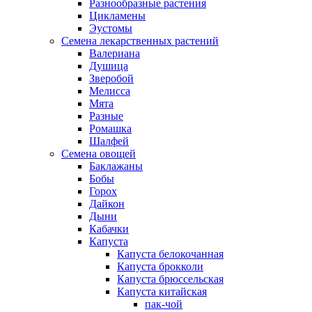
Разнообразные растения
Цикламены
Эустомы
Семена лекарственных растений
Валериана
Душица
Зверобой
Мелисса
Мята
Разные
Ромашка
Шалфей
Семена овощей
Баклажаны
Бобы
Горох
Дайкон
Дыни
Кабачки
Капуста
Капуста белокочанная
Капуста брокколи
Капуста брюссельская
Капуста китайская
пак-чой