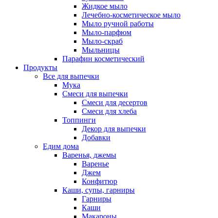
Жидкое мыло
Лечебно-косметическое мыло
Мыло ручной работы
Мыло-парфюм
Мыло-скраб
Мыльницы
Парафин косметический
Продукты
Все для выпечки
Мука
Смеси для выпечки
Смеси для десертов
Смеси для хлеба
Топпинги
Декор для выпечки
Добавки
Едим дома
Варенья, джемы
Варенье
Джем
Конфитюр
Каши, супы, гарниры
Гарниры
Каши
Макароны