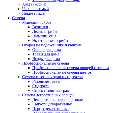
Хоста (корни)
Чеснок озимый
Яркие миксы
Семена
Мицелий грибов
Вешенки
Лесные грибы
Шампиньоны
Экзотические грибы
Огород на подоконнике и балконе
Овощи для дома
Травы для дома
Ягоды для дома
Профессиональные семена
Профессиональные семена овощей и зелени
Профессиональные семена цветов
Семена газонных трав и сидератов
Газонные травы
Сидераты
Смесь газонных трав
Семена декоративных овощей
Декоративные овощи разные
Капусты декоративные
Перцы декоративные