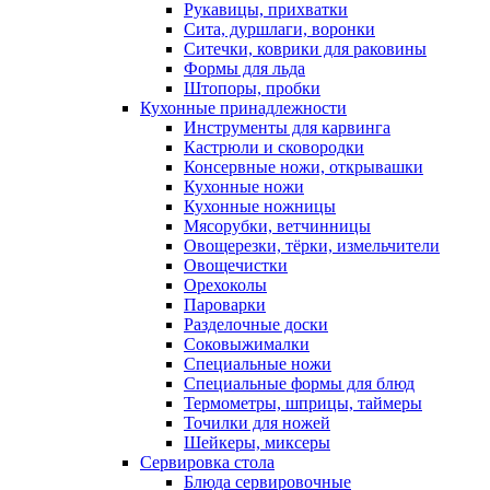
Рукавицы, прихватки
Сита, дуршлаги, воронки
Ситечки, коврики для раковины
Формы для льда
Штопоры, пробки
Кухонные принадлежности
Инструменты для карвинга
Кастрюли и сковородки
Консервные ножи, открывашки
Кухонные ножи
Кухонные ножницы
Мясорубки, ветчинницы
Овощерезки, тёрки, измельчители
Овощечистки
Орехоколы
Пароварки
Разделочные доски
Соковыжималки
Специальные ножи
Специальные формы для блюд
Термометры, шприцы, таймеры
Точилки для ножей
Шейкеры, миксеры
Сервировка стола
Блюда сервировочные