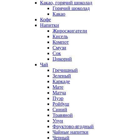
Какао, горячий шоколад
Горячий шоколад
Какао
Кофе
Напитки
Жиросжигатели
Кисель
Компот
Смузи
Сок
Цикорий
Чай
Гречишный
Зеленый
Каркаде
Мате
Матча
Пуэр
Ройбуш
Синий
Травяной
Улун
Фруктово-ягодный
Чайные напитки
Черный