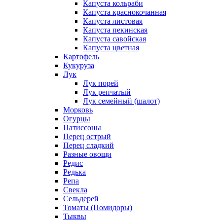
Капуста кольраби
Капуста краснокочанная
Капуста листовая
Капуста пекинская
Капуста савойская
Капуста цветная
Картофель
Кукуруза
Лук
Лук порей
Лук репчатый
Лук семейный (шалот)
Морковь
Огурцы
Патиссоны
Перец острый
Перец сладкий
Разные овощи
Редис
Редька
Репа
Свекла
Сельдерей
Томаты (Помидоры)
Тыквы