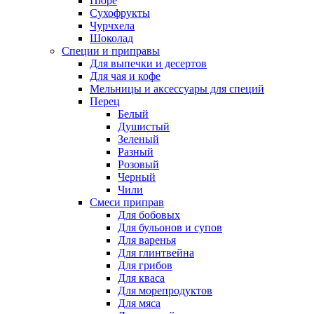
Пюре
Сухофрукты
Чурчхела
Шоколад
Специи и приправы
Для выпечки и десертов
Для чая и кофе
Мельницы и аксессуары для специй
Перец
Белый
Душистый
Зеленый
Разный
Розовый
Черный
Чили
Смеси приправ
Для бобовых
Для бульонов и супов
Для варенья
Для глинтвейна
Для грибов
Для кваса
Для морепродуктов
Для мяса