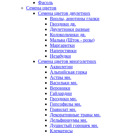
Фасоль
Семена цветов
Семена цветов двулетних
Виолы, анютины глазки
Гвоздики дв.
Двулетники разные
Колокольчики дв.
Мальва (Шток - розы)
Маргаритки
Наперстянки
Незабудки
Семена цветов многолетних
Аквилегии
Альпийская горка
Астры мн.
Васильки мн.
Вероники
Гайлардии
Гвоздики мн.
Гипсофилы мн.
Гравилат мн.
Декоративные травы мн.
Дельфиниумы мн.
Душистый горошек мн.
Клематисы