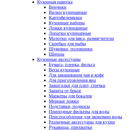
Кухонная навеска
Венчики
Вилки кулинарные
Картофелемялки
Кухонные наборы
Ложки кулинарные
Лопатки кулинарные
Молотки для мяса, размягчители
Скребки для рыбы
Шумовки, половники
Щипцы
Кухонные аксессуары
Бумага, пленка, фольга
Весы кухонные
Для заваривания чая и кофе
Для приготовления яиц
Зажигалки для плит, спички
Защита от брызг
Маркеры для бокалов
Мерные ложки
Подставки, подносы
Природные фильтры для воды
Приспособления для экономии воды
Различные аксессуары для кухни
Рукавицы, прихватки