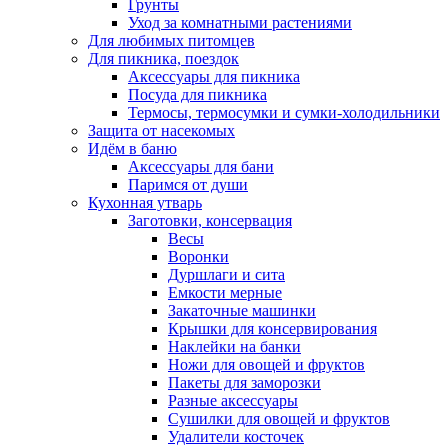
Грунты
Уход за комнатными растениями
Для любимых питомцев
Для пикника, поездок
Аксессуары для пикника
Посуда для пикника
Термосы, термосумки и сумки-холодильники
Защита от насекомых
Идём в баню
Аксессуары для бани
Паримся от души
Кухонная утварь
Заготовки, консервация
Весы
Воронки
Дуршлаги и сита
Емкости мерные
Закаточные машинки
Крышки для консервирования
Наклейки на банки
Ножи для овощей и фруктов
Пакеты для заморозки
Разные аксессуары
Сушилки для овощей и фруктов
Удалители косточек