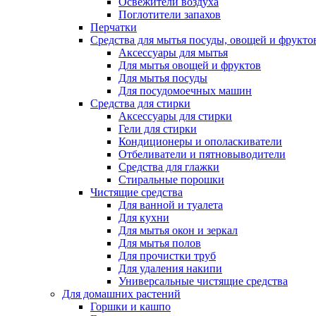
Освежители воздуха
Поглотители запахов
Перчатки
Средства для мытья посуды, овощей и фрукто
Аксессуары для мытья
Для мытья овощей и фруктов
Для мытья посуды
Для посудомоечных машин
Средства для стирки
Аксессуары для стирки
Гели для стирки
Кондиционеры и ополаскиватели
Отбеливатели и пятновыводители
Средства для глажки
Стиральные порошки
Чистящие средства
Для ванной и туалета
Для кухни
Для мытья окон и зеркал
Для мытья полов
Для прочистки труб
Для удаления накипи
Универсальные чистящие средства
Для домашних растений
Горшки и кашпо