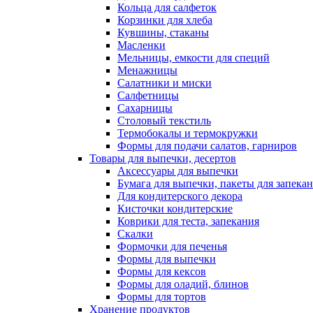
Кольца для салфеток
Корзинки для хлеба
Кувшины, стаканы
Масленки
Мельницы, емкости для специй
Менажницы
Салатники и миски
Салфетницы
Сахарницы
Столовый текстиль
Термобокалы и термокружки
Формы для подачи салатов, гарниров
Товары для выпечки, десертов
Аксессуары для выпечки
Бумага для выпечки, пакеты для запека
Для кондитерского декора
Кисточки кондитерские
Коврики для теста, запекания
Скалки
Формочки для печенья
Формы для выпечки
Формы для кексов
Формы для оладий, блинов
Формы для тортов
Хранение продуктов