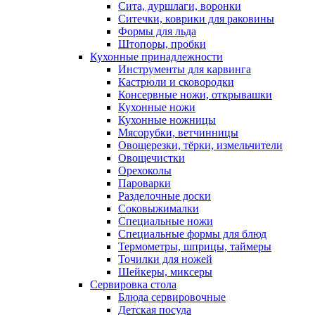
Сита, дуршлаги, воронки
Ситечки, коврики для раковины
Формы для льда
Штопоры, пробки
Кухонные принадлежности
Инструменты для карвинга
Кастрюли и сковородки
Консервные ножи, открывашки
Кухонные ножи
Кухонные ножницы
Мясорубки, ветчинницы
Овощерезки, тёрки, измельчители
Овощечистки
Орехоколы
Пароварки
Разделочные доски
Соковыжималки
Специальные ножи
Специальные формы для блюд
Термометры, шприцы, таймеры
Точилки для ножей
Шейкеры, миксеры
Сервировка стола
Блюда сервировочные
Детская посуда