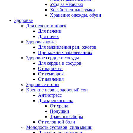
Уход за мебелью
Хозяйственные сумки
Хранение одежды, обуви
Здоровье
Для печени и почек
Для печени
Для почек
Здоровая кожа
Для заживления ран, ожогов
При кожных заболеваниях
Здоровое сердце и сосуды
Для сердца и сосудов
От варикоза
От геморроя
От давления
Здоровые стопы
Крепкие нервы, здоровый сон
Антистресс
Для крепкого сна
От храпа
Подушки
Травяные сборы
От головной боли
Молодость суставов, сила мышц
Для суставов и мышц