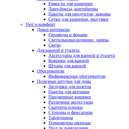
Емкости для хранения
Ланч-боксы, контейнеры
Пакеты для продуктов, зажимы
Сетки для хранения, экосумки
Уют и комфорт
Декор интерьера
Гирлянды и фонари
Светильники-ночники, лампы
Свечи
Для ванной и туалета
Аксессуары для ванной и туалета
Коврики для ванной
Шторы для ванной
Обогреватели
Инфракрасные обогреватели
Полезные штучки для дома
Заглушки для розеток
Пакеты для автошин
Придверные коврики
Различные аксессуары
Скатерти-пленки
Стопоры и фиксаторы
Таблетницы
Термометры оконные
Уход за дымоходами