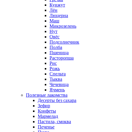
Кунжут
Лён
Люцерна
Маш
Микрозелень
Нут
Овёс
Подсолнечник
Полба
Пшеница
Расторопша
Рис
Рожь
Спельта
Тыква
Чечевица
Ячмень
Полезные лакомства
Десерты без сахара
Зефир
Конфеты
Мармелад
Пастила, смоква
Печенье