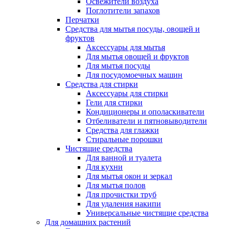
Освежители воздуха
Поглотители запахов
Перчатки
Средства для мытья посуды, овощей и
фруктов
Аксессуары для мытья
Для мытья овощей и фруктов
Для мытья посуды
Для посудомоечных машин
Средства для стирки
Аксессуары для стирки
Гели для стирки
Кондиционеры и ополаскиватели
Отбеливатели и пятновыводители
Средства для глажки
Стиральные порошки
Чистящие средства
Для ванной и туалета
Для кухни
Для мытья окон и зеркал
Для мытья полов
Для прочистки труб
Для удаления накипи
Универсальные чистящие средства
Для домашних растений