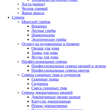
Хоста (корни)
Чеснок озимый
Яркие миксы
Семена
Мицелий грибов
Вешенки
Лесные грибы
Шампиньоны
Экзотические грибы
Огород на подоконнике и балконе
Овощи для дома
Травы для дома
Ягоды для дома
Профессиональные семена
Профессиональные семена овощей и зелени
Профессиональные семена цветов
Семена газонных трав и сидератов
Газонные травы
Сидераты
Смесь газонных трав
Семена декоративных овощей
Декоративные овощи разные
Капусты декоративные
Перцы декоративные