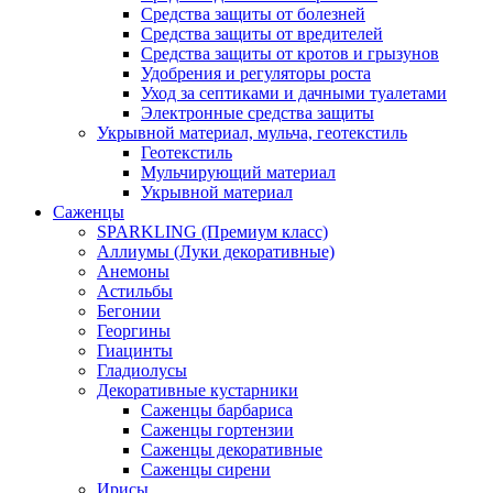
Средства защиты от болезней
Средства защиты от вредителей
Средства защиты от кротов и грызунов
Удобрения и регуляторы роста
Уход за септиками и дачными туалетами
Электронные средства защиты
Укрывной материал, мульча, геотекстиль
Геотекстиль
Мульчирующий материал
Укрывной материал
Саженцы
SPARKLING (Премиум класс)
Аллиумы (Луки декоративные)
Анемоны
Астильбы
Бегонии
Георгины
Гиацинты
Гладиолусы
Декоративные кустарники
Саженцы барбариса
Саженцы гортензии
Саженцы декоративные
Саженцы сирени
Ирисы