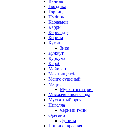
Ваниль
Гвоздика
Горчица
Имбирь
Кардамон
Карри
Кориандр
Корица
Кумин
Зира
Кунжут
Куркума
Кэроб
Майоран
Мак пищевой
Манго сушеный
Мацис
Мускатный цвет
Можжевеловая ягода
Мускатный орех
Нигелла
Черный тмин
Орегано
Душица
Паприка красная