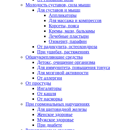
Молодость суставов, сила мышц
Для суставов и мышц
Аппликаторы
Для массажа и компрессов
Корсеты, пояса
Кремы, мази, бальзамы
Лечебные пластыри
Озокерит, парафин
От радикулита, остеохондроза
При ушибах, растяжениях
Общеукрепляющие средства
Детокс, очищение организма
Для иммунитета, повышения тонуса
Для мозговой активности
От аллергии
От простуды
Ингаляторы
От кашля
От насморка
При гормональных нарушениях
Для щитовидной железы
Женское здоровье
Мужское здоровье
При диабете