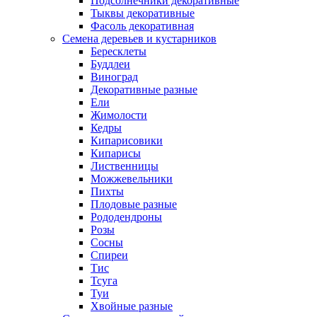
Подсолнечники декоративные
Тыквы декоративные
Фасоль декоративная
Семена деревьев и кустарников
Бересклеты
Буддлеи
Виноград
Декоративные разные
Ели
Жимолости
Кедры
Кипарисовики
Кипарисы
Лиственницы
Можжевельники
Пихты
Плодовые разные
Рододендроны
Розы
Сосны
Спиреи
Тис
Тсуга
Туи
Хвойные разные