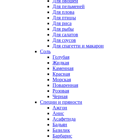
Для овощей
Для пельменей
Для плова
Для птицы
Для риса
Для рыбы
Для салатов
Для соусов
Для спагетти и макарон
Соль
Голубая
Жидкая
Каменная
Красная
Морская
Поваренная
Розовая
Черная
Специи и пряности
Ажгон
Анис
Асафетида
Бадьян
Базилик
Барбарис