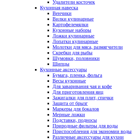
Удалители косточек
Кухонная навеска
Венчики
Вилки кулинарные
Картофелемялки
Кухонные наборы
Ложки кулинарные
Лопатки кулинарные
Молотки для мяса, размягчители
Скребки для рыбы
Шумовки, половники
Щипцы
Кухонные аксессуары
Бумага, пленка, фольга
Весы кухонные
Для заваривания чая и кофе
Для приготовления яиц
Зажигалки для плит, спички
Защита от брызг
Маркеры для бокалов
Мерные ложки
Подставки, подносы
Природные фильтры для воды
Приспособления для экономии воды
Различные аксессуары для кухни