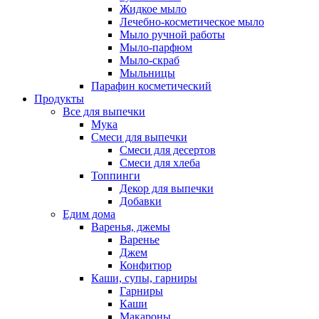
Жидкое мыло
Лечебно-косметическое мыло
Мыло ручной работы
Мыло-парфюм
Мыло-скраб
Мыльницы
Парафин косметический
Продукты
Все для выпечки
Мука
Смеси для выпечки
Смеси для десертов
Смеси для хлеба
Топпинги
Декор для выпечки
Добавки
Едим дома
Варенья, джемы
Варенье
Джем
Конфитюр
Каши, супы, гарниры
Гарниры
Каши
Макароны