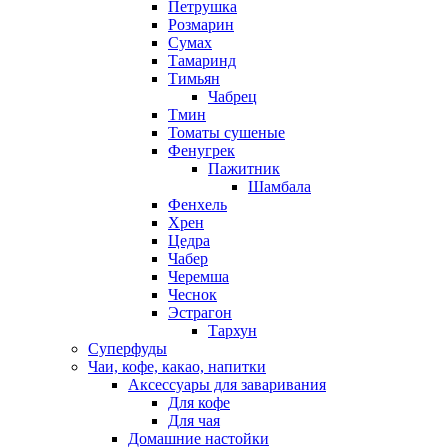
Петрушка
Розмарин
Сумах
Тамаринд
Тимьян
Чабрец
Тмин
Томаты сушеные
Фенугрек
Пажитник
Шамбала
Фенхель
Хрен
Цедра
Чабер
Черемша
Чеснок
Эстрагон
Тархун
Суперфуды
Чаи, кофе, какао, напитки
Аксессуары для заваривания
Для кофе
Для чая
Домашние настойки