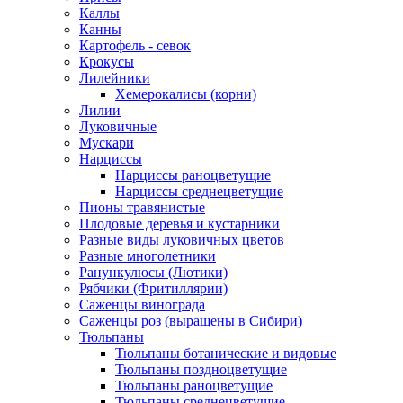
Каллы
Канны
Картофель - севок
Крокусы
Лилейники
Хемерокалисы (корни)
Лилии
Луковичные
Мускари
Нарциссы
Нарциссы раноцветущие
Нарциссы среднецветущие
Пионы травянистые
Плодовые деревья и кустарники
Разные виды луковичных цветов
Разные многолетники
Ранункулюсы (Лютики)
Рябчики (Фритиллярии)
Саженцы винограда
Саженцы роз (выращены в Сибири)
Тюльпаны
Тюльпаны ботанические и видовые
Тюльпаны поздноцветущие
Тюльпаны раноцветущие
Тюльпаны среднецветущие