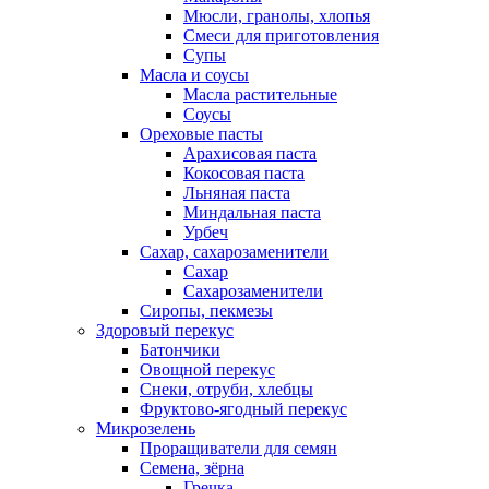
Мюсли, гранолы, хлопья
Смеси для приготовления
Супы
Масла и соусы
Масла растительные
Соусы
Ореховые пасты
Арахисовая паста
Кокосовая паста
Льняная паста
Миндальная паста
Урбеч
Сахар, сахарозаменители
Сахар
Сахарозаменители
Сиропы, пекмезы
Здоровый перекус
Батончики
Овощной перекус
Снеки, отруби, хлебцы
Фруктово-ягодный перекус
Микрозелень
Проращиватели для семян
Семена, зёрна
Гречка