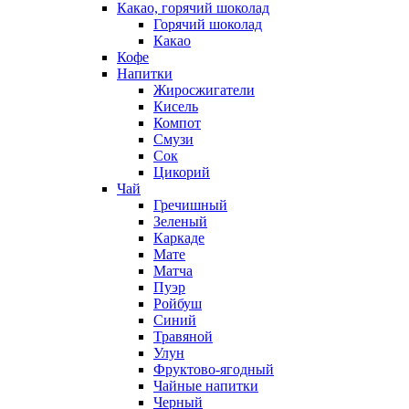
Какао, горячий шоколад
Горячий шоколад
Какао
Кофе
Напитки
Жиросжигатели
Кисель
Компот
Смузи
Сок
Цикорий
Чай
Гречишный
Зеленый
Каркаде
Мате
Матча
Пуэр
Ройбуш
Синий
Травяной
Улун
Фруктово-ягодный
Чайные напитки
Черный