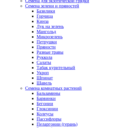
Семена для экзотической грядки
Семена зелени и пряностей
Базилики
Горчица
Кинза
Лук на зелень
Мангольд
Микрозелень
Петрушки
Пряности
Разные травы
Руккола
Салаты
Табак курительный
Укроп
Шпинат
Щавель
Семена комнатных растений
Бальзамины
Барвинки
Бегонии
Глоксинии
Колеусы
Пассифлоры
Пеларгонии (герань)