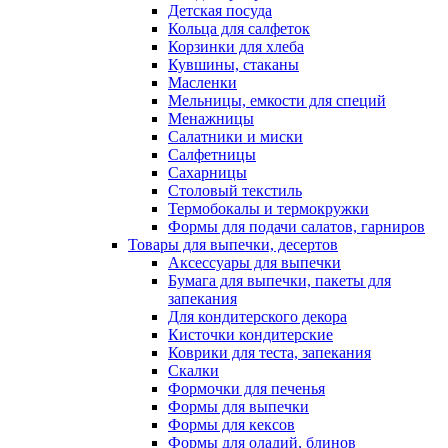
Детская посуда
Кольца для салфеток
Корзинки для хлеба
Кувшины, стаканы
Масленки
Мельницы, емкости для специй
Менажницы
Салатники и миски
Салфетницы
Сахарницы
Столовый текстиль
Термобокалы и термокружки
Формы для подачи салатов, гарниров
Товары для выпечки, десертов
Аксессуары для выпечки
Бумага для выпечки, пакеты для
запекания
Для кондитерского декора
Кисточки кондитерские
Коврики для теста, запекания
Скалки
Формочки для печенья
Формы для выпечки
Формы для кексов
Формы для оладий, блинов