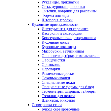
Рукавицы, прихватки
Сита, дуршлаги, воронки
Ситечки, коврики для раковины
Формы для льда
Штопоры, пробки
Кухонные принадлежности
Инструменты для карвинга
Кастрюли и сковородки
Консервные ножи, открывашки
Кухонные ножи
Кухонные ножницы
Мясорубки, ветчинницы
Овощерезки, тёрки, измельчители
Овощечистки
Орехоколы
Пароварки
Разделочные доски
Соковыжималки
Специальные ножи
Специальные формы для блюд
Термометры, шприцы, таймеры
Точилки для ножей
Шейкеры, миксеры
Сервировка стола
Блюда сервировочные