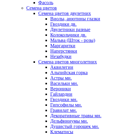
Фасоль
Семена цветов
Семена цветов двулетних
Виолы, анютины глазки
Гвоздики дв.
Двулетники разные
Колокольчики дв.
Мальва (Шток - розы)
Маргаритки
Наперстянки
Незабудки
Семена цветов многолетних
Аквилегии
Альпийская горка
Астры мн.
Васильки мн.
Вероники
Гайлардии
Гвоздики мн.
Гипсофилы мн.
Гравилат мн.
Декоративные травы мн.
Дельфиниумы мн.
Душистый горошек мн.
Клематисы