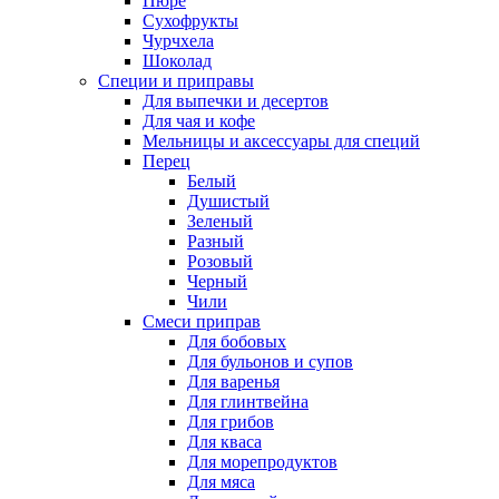
Пюре
Сухофрукты
Чурчхела
Шоколад
Специи и приправы
Для выпечки и десертов
Для чая и кофе
Мельницы и аксессуары для специй
Перец
Белый
Душистый
Зеленый
Разный
Розовый
Черный
Чили
Смеси приправ
Для бобовых
Для бульонов и супов
Для варенья
Для глинтвейна
Для грибов
Для кваса
Для морепродуктов
Для мяса