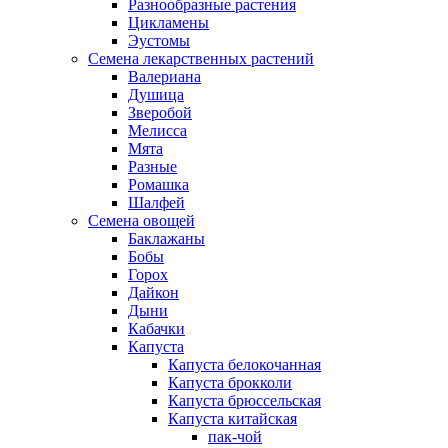
Разнообразные растения
Цикламены
Эустомы
Семена лекарственных растений
Валериана
Душица
Зверобой
Мелисса
Мята
Разные
Ромашка
Шалфей
Семена овощей
Баклажаны
Бобы
Горох
Дайкон
Дыни
Кабачки
Капуста
Капуста белокочанная
Капуста брокколи
Капуста брюссельская
Капуста китайская
пак-чой