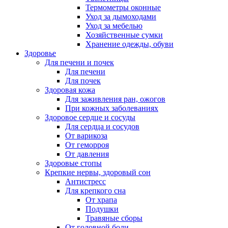
Термометры оконные
Уход за дымоходами
Уход за мебелью
Хозяйственные сумки
Хранение одежды, обуви
Здоровье
Для печени и почек
Для печени
Для почек
Здоровая кожа
Для заживления ран, ожогов
При кожных заболеваниях
Здоровое сердце и сосуды
Для сердца и сосудов
От варикоза
От геморроя
От давления
Здоровые стопы
Крепкие нервы, здоровый сон
Антистресс
Для крепкого сна
От храпа
Подушки
Травяные сборы
От головной боли