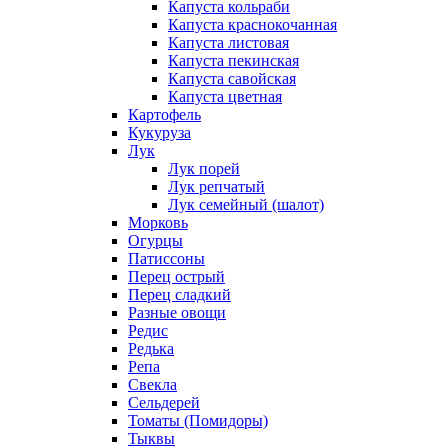
Капуста кольраби
Капуста краснокочанная
Капуста листовая
Капуста пекинская
Капуста савойская
Капуста цветная
Картофель
Кукуруза
Лук
Лук порей
Лук репчатый
Лук семейный (шалот)
Морковь
Огурцы
Патиссоны
Перец острый
Перец сладкий
Разные овощи
Редис
Редька
Репа
Свекла
Сельдерей
Томаты (Помидоры)
Тыквы