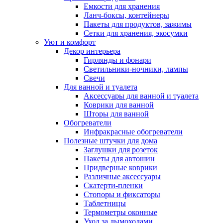
Емкости для хранения
Ланч-боксы, контейнеры
Пакеты для продуктов, зажимы
Сетки для хранения, экосумки
Уют и комфорт
Декор интерьера
Гирлянды и фонари
Светильники-ночники, лампы
Свечи
Для ванной и туалета
Аксессуары для ванной и туалета
Коврики для ванной
Шторы для ванной
Обогреватели
Инфракрасные обогреватели
Полезные штучки для дома
Заглушки для розеток
Пакеты для автошин
Придверные коврики
Различные аксессуары
Скатерти-пленки
Стопоры и фиксаторы
Таблетницы
Термометры оконные
Уход за дымоходами