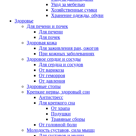
Уход за мебелью
Хозяйственные сумки
Хранение одежды, обуви
Здоровье
Для печени и почек
Для печени
Для почек
Здоровая кожа
Для заживления ран, ожогов
При кожных заболеваниях
Здоровое сердце и сосуды
Для сердца и сосудов
От варикоза
От геморроя
От давления
Здоровые стопы
Крепкие нервы, здоровый сон
Антистресс
Для крепкого сна
От храпа
Подушки
Травяные сборы
От головной боли
Молодость суставов, сила мышц
Для суставов и мышц