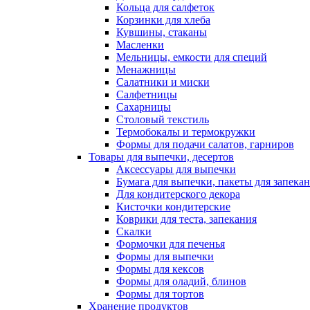
Кольца для салфеток
Корзинки для хлеба
Кувшины, стаканы
Масленки
Мельницы, емкости для специй
Менажницы
Салатники и миски
Салфетницы
Сахарницы
Столовый текстиль
Термобокалы и термокружки
Формы для подачи салатов, гарниров
Товары для выпечки, десертов
Аксессуары для выпечки
Бумага для выпечки, пакеты для запека
Для кондитерского декора
Кисточки кондитерские
Коврики для теста, запекания
Скалки
Формочки для печенья
Формы для выпечки
Формы для кексов
Формы для оладий, блинов
Формы для тортов
Хранение продуктов