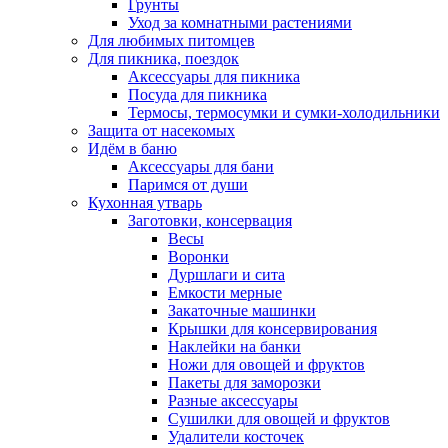
Грунты
Уход за комнатными растениями
Для любимых питомцев
Для пикника, поездок
Аксессуары для пикника
Посуда для пикника
Термосы, термосумки и сумки-холодильники
Защита от насекомых
Идём в баню
Аксессуары для бани
Паримся от души
Кухонная утварь
Заготовки, консервация
Весы
Воронки
Дуршлаги и сита
Емкости мерные
Закаточные машинки
Крышки для консервирования
Наклейки на банки
Ножи для овощей и фруктов
Пакеты для заморозки
Разные аксессуары
Сушилки для овощей и фруктов
Удалители косточек