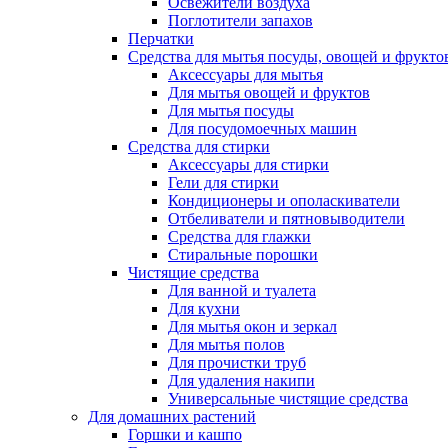
Освежители воздуха
Поглотители запахов
Перчатки
Средства для мытья посуды, овощей и фрукто
Аксессуары для мытья
Для мытья овощей и фруктов
Для мытья посуды
Для посудомоечных машин
Средства для стирки
Аксессуары для стирки
Гели для стирки
Кондиционеры и ополаскиватели
Отбеливатели и пятновыводители
Средства для глажки
Стиральные порошки
Чистящие средства
Для ванной и туалета
Для кухни
Для мытья окон и зеркал
Для мытья полов
Для прочистки труб
Для удаления накипи
Универсальные чистящие средства
Для домашних растений
Горшки и кашпо