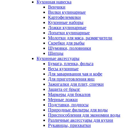
Кухонная навеска
Венчики
Вилки кулинарные
Картофелемялки
Кухонные наборы
Ложки кулинарные
Лопатки кулинарные
Молотки для мяса, размягчители
Скребки для рыбы
Шумовки, половники
Щипцы
Кухонные аксессуары
Бумага, пленка, фольга
Весы кухонные
Для заваривания чая и кофе
Для приготовления яиц
Зажигалки для плит, спички
Защита от брызг
Маркеры для бокалов
Мерные ложки
Подставки, подносы
Природные фильтры для воды
Приспособления для экономии воды
Различные аксессуары для кухни
Рукавицы, прихватки