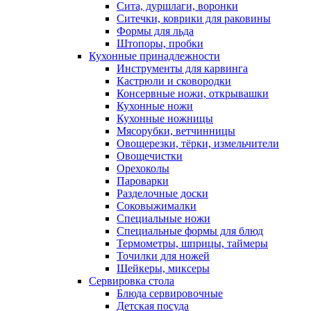
Сита, дуршлаги, воронки
Ситечки, коврики для раковины
Формы для льда
Штопоры, пробки
Кухонные принадлежности
Инструменты для карвинга
Кастрюли и сковородки
Консервные ножи, открывашки
Кухонные ножи
Кухонные ножницы
Мясорубки, ветчинницы
Овощерезки, тёрки, измельчители
Овощечистки
Орехоколы
Пароварки
Разделочные доски
Соковыжималки
Специальные ножи
Специальные формы для блюд
Термометры, шприцы, таймеры
Точилки для ножей
Шейкеры, миксеры
Сервировка стола
Блюда сервировочные
Детская посуда