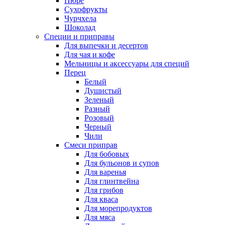
Пюре
Сухофрукты
Чурчхела
Шоколад
Специи и приправы
Для выпечки и десертов
Для чая и кофе
Мельницы и аксессуары для специй
Перец
Белый
Душистый
Зеленый
Разный
Розовый
Черный
Чили
Смеси приправ
Для бобовых
Для бульонов и супов
Для варенья
Для глинтвейна
Для грибов
Для кваса
Для морепродуктов
Для мяса