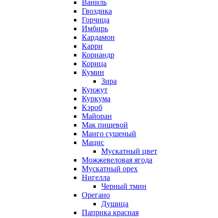
Ваниль
Гвоздика
Горчица
Имбирь
Кардамон
Карри
Кориандр
Корица
Кумин
Зира
Кунжут
Куркума
Кэроб
Майоран
Мак пищевой
Манго сушеный
Мацис
Мускатный цвет
Можжевеловая ягода
Мускатный орех
Нигелла
Черный тмин
Орегано
Душица
Паприка красная