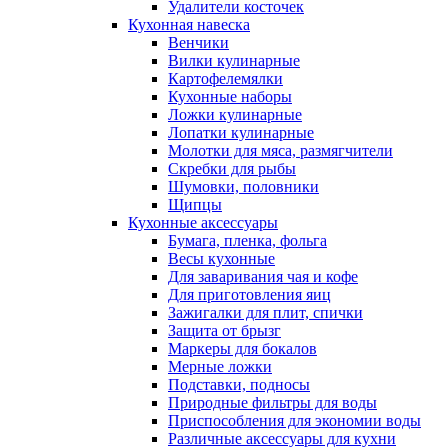
Удалители косточек
Кухонная навеска
Венчики
Вилки кулинарные
Картофелемялки
Кухонные наборы
Ложки кулинарные
Лопатки кулинарные
Молотки для мяса, размягчители
Скребки для рыбы
Шумовки, половники
Щипцы
Кухонные аксессуары
Бумага, пленка, фольга
Весы кухонные
Для заваривания чая и кофе
Для приготовления яиц
Зажигалки для плит, спички
Защита от брызг
Маркеры для бокалов
Мерные ложки
Подставки, подносы
Природные фильтры для воды
Приспособления для экономии воды
Различные аксессуары для кухни