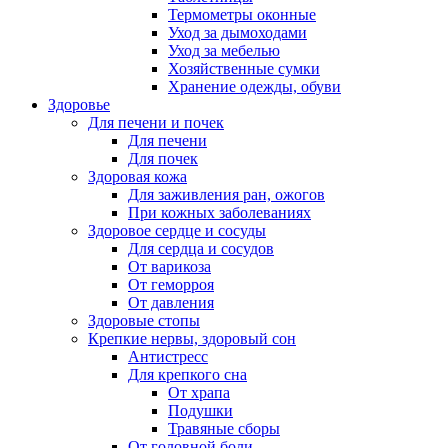
Термометры оконные
Уход за дымоходами
Уход за мебелью
Хозяйственные сумки
Хранение одежды, обуви
Здоровье
Для печени и почек
Для печени
Для почек
Здоровая кожа
Для заживления ран, ожогов
При кожных заболеваниях
Здоровое сердце и сосуды
Для сердца и сосудов
От варикоза
От геморроя
От давления
Здоровые стопы
Крепкие нервы, здоровый сон
Антистресс
Для крепкого сна
От храпа
Подушки
Травяные сборы
От головной боли