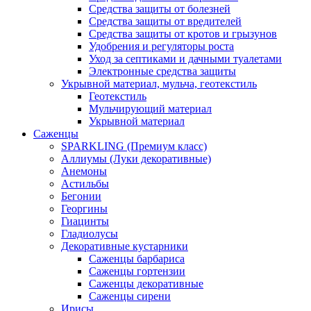
Средства защиты от болезней
Средства защиты от вредителей
Средства защиты от кротов и грызунов
Удобрения и регуляторы роста
Уход за септиками и дачными туалетами
Электронные средства защиты
Укрывной материал, мульча, геотекстиль
Геотекстиль
Мульчирующий материал
Укрывной материал
Саженцы
SPARKLING (Премиум класс)
Аллиумы (Луки декоративные)
Анемоны
Астильбы
Бегонии
Георгины
Гиацинты
Гладиолусы
Декоративные кустарники
Саженцы барбариса
Саженцы гортензии
Саженцы декоративные
Саженцы сирени
Ирисы