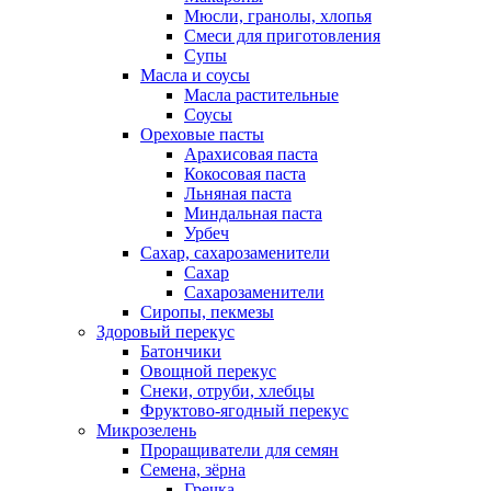
Мюсли, гранолы, хлопья
Смеси для приготовления
Супы
Масла и соусы
Масла растительные
Соусы
Ореховые пасты
Арахисовая паста
Кокосовая паста
Льняная паста
Миндальная паста
Урбеч
Сахар, сахарозаменители
Сахар
Сахарозаменители
Сиропы, пекмезы
Здоровый перекус
Батончики
Овощной перекус
Снеки, отруби, хлебцы
Фруктово-ягодный перекус
Микрозелень
Проращиватели для семян
Семена, зёрна
Гречка