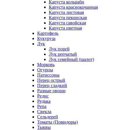
Капуста кольраби
Капуста краснокочанная
Капуста листовая
Капуста пекинская
Капуста савойская
Капуста цветная
Картофель
Кукуруза
Лук
Лук порей
Лук репчатый
Лук семейный (шалот)
Морковь
Огурцы
Патиссоны
Перец острый
Перец сладкий
Разные овощи
Редис
Редька
Репа
Свекла
Сельдерей
Томаты (Помидоры)
Тыквы