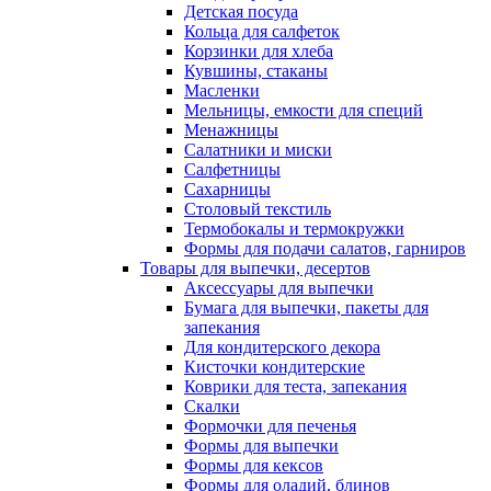
Детская посуда
Кольца для салфеток
Корзинки для хлеба
Кувшины, стаканы
Масленки
Мельницы, емкости для специй
Менажницы
Салатники и миски
Салфетницы
Сахарницы
Столовый текстиль
Термобокалы и термокружки
Формы для подачи салатов, гарниров
Товары для выпечки, десертов
Аксессуары для выпечки
Бумага для выпечки, пакеты для
запекания
Для кондитерского декора
Кисточки кондитерские
Коврики для теста, запекания
Скалки
Формочки для печенья
Формы для выпечки
Формы для кексов
Формы для оладий, блинов