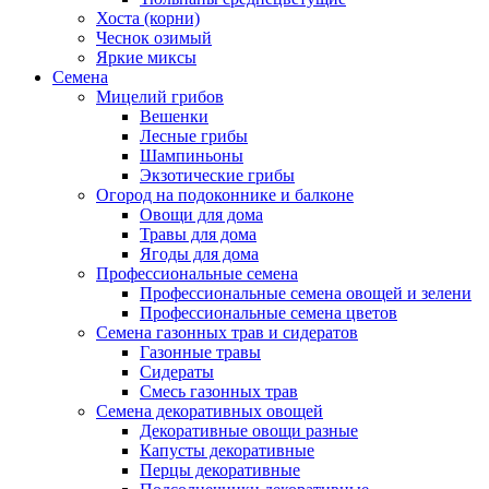
Хоста (корни)
Чеснок озимый
Яркие миксы
Семена
Мицелий грибов
Вешенки
Лесные грибы
Шампиньоны
Экзотические грибы
Огород на подоконнике и балконе
Овощи для дома
Травы для дома
Ягоды для дома
Профессиональные семена
Профессиональные семена овощей и зелени
Профессиональные семена цветов
Семена газонных трав и сидератов
Газонные травы
Сидераты
Смесь газонных трав
Семена декоративных овощей
Декоративные овощи разные
Капусты декоративные
Перцы декоративные