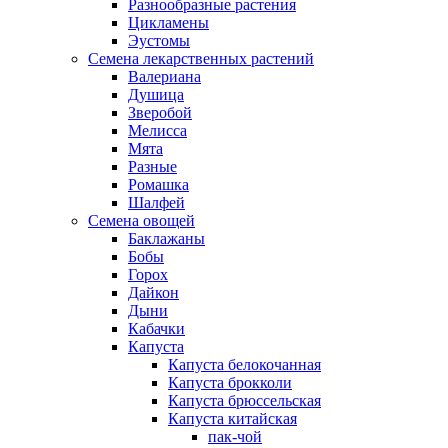
Разнообразные растения
Цикламены
Эустомы
Семена лекарственных растений
Валериана
Душица
Зверобой
Мелисса
Мята
Разные
Ромашка
Шалфей
Семена овощей
Баклажаны
Бобы
Горох
Дайкон
Дыни
Кабачки
Капуста
Капуста белокочанная
Капуста брокколи
Капуста брюссельская
Капуста китайская
пак-чой