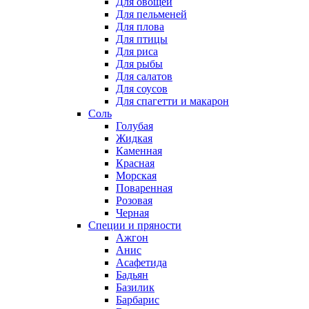
Для овощей
Для пельменей
Для плова
Для птицы
Для риса
Для рыбы
Для салатов
Для соусов
Для спагетти и макарон
Соль
Голубая
Жидкая
Каменная
Красная
Морская
Поваренная
Розовая
Черная
Специи и пряности
Ажгон
Анис
Асафетида
Бадьян
Базилик
Барбарис