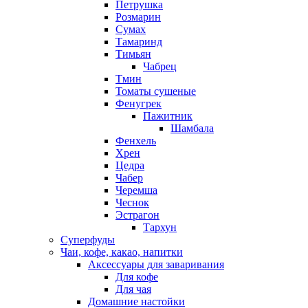
Петрушка
Розмарин
Сумах
Тамаринд
Тимьян
Чабрец
Тмин
Томаты сушеные
Фенугрек
Пажитник
Шамбала
Фенхель
Хрен
Цедра
Чабер
Черемша
Чеснок
Эстрагон
Тархун
Суперфуды
Чаи, кофе, какао, напитки
Аксессуары для заваривания
Для кофе
Для чая
Домашние настойки