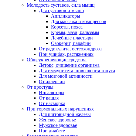
Молодость суставов, сила мышц
Для суставов и мышц
Аппликаторы
Для массажа и компрессов
Корсеты, пояса
Кремы, мази, бальзамы
Лечебные пластыри
Озокерит, парафин
От радикулита, остеохондроза
При ушибах, растяжениях
Общеукрепляющие средства
Детокс, очищение организма
Для иммунитета, повышения тонуса
Для мозговой активности
От аллергии
От простуды
Ингаляторы
От кашля
От насморка
При гормональных нарушениях
Для щитовидной железы
Женское здоровье
Мужское здоровье
При диабете