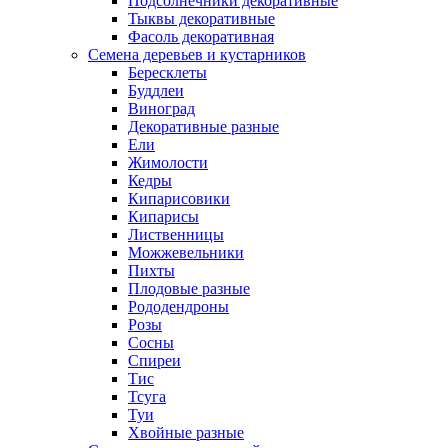
Подсолнечники декоративные
Тыквы декоративные
Фасоль декоративная
Семена деревьев и кустарников
Бересклеты
Буддлеи
Виноград
Декоративные разные
Ели
Жимолости
Кедры
Кипарисовики
Кипарисы
Лиственницы
Можжевельники
Пихты
Плодовые разные
Рододендроны
Розы
Сосны
Спиреи
Тис
Тсуга
Туи
Хвойные разные