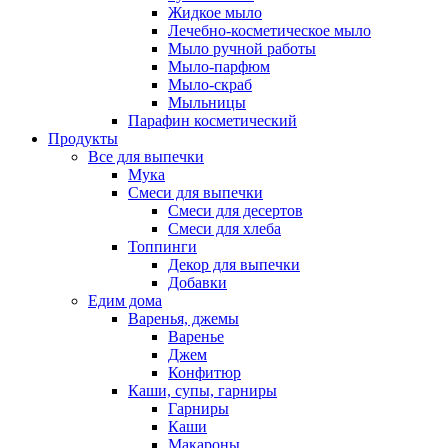
Жидкое мыло
Лечебно-косметическое мыло
Мыло ручной работы
Мыло-парфюм
Мыло-скраб
Мыльницы
Парафин косметический
Продукты
Все для выпечки
Мука
Смеси для выпечки
Смеси для десертов
Смеси для хлеба
Топпинги
Декор для выпечки
Добавки
Едим дома
Варенья, джемы
Варенье
Джем
Конфитюр
Каши, супы, гарниры
Гарниры
Каши
Макароны