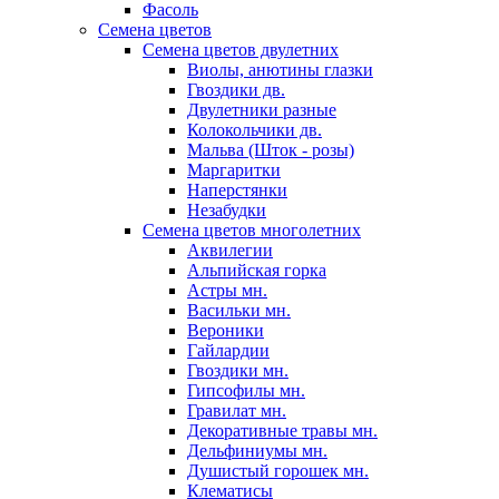
Фасоль
Семена цветов
Семена цветов двулетних
Виолы, анютины глазки
Гвоздики дв.
Двулетники разные
Колокольчики дв.
Мальва (Шток - розы)
Маргаритки
Наперстянки
Незабудки
Семена цветов многолетних
Аквилегии
Альпийская горка
Астры мн.
Васильки мн.
Вероники
Гайлардии
Гвоздики мн.
Гипсофилы мн.
Гравилат мн.
Декоративные травы мн.
Дельфиниумы мн.
Душистый горошек мн.
Клематисы