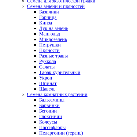
Семена для экзотической грядки
Семена зелени и пряностей
Базилики
Горчица
Кинза
Лук на зелень
Мангольд
Микрозелень
Петрушки
Пряности
Разные травы
Руккола
Салаты
Табак курительный
Укроп
Шпинат
Щавель
Семена комнатных растений
Бальзамины
Барвинки
Бегонии
Глоксинии
Колеусы
Пассифлоры
Пеларгонии (герань)