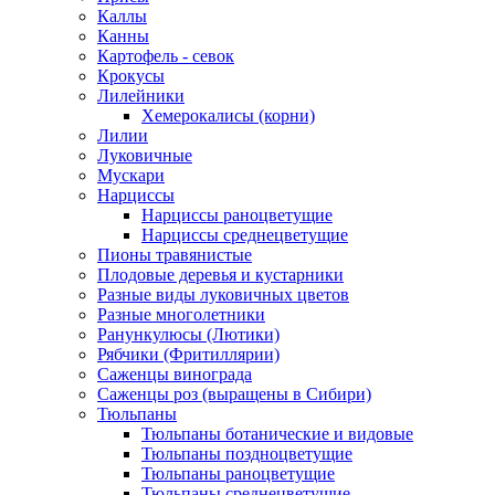
Каллы
Канны
Картофель - севок
Крокусы
Лилейники
Хемерокалисы (корни)
Лилии
Луковичные
Мускари
Нарциссы
Нарциссы раноцветущие
Нарциссы среднецветущие
Пионы травянистые
Плодовые деревья и кустарники
Разные виды луковичных цветов
Разные многолетники
Ранункулюсы (Лютики)
Рябчики (Фритиллярии)
Саженцы винограда
Саженцы роз (выращены в Сибири)
Тюльпаны
Тюльпаны ботанические и видовые
Тюльпаны поздноцветущие
Тюльпаны раноцветущие
Тюльпаны среднецветущие