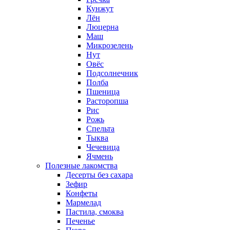
Кунжут
Лён
Люцерна
Маш
Микрозелень
Нут
Овёс
Подсолнечник
Полба
Пшеница
Расторопша
Рис
Рожь
Спельта
Тыква
Чечевица
Ячмень
Полезные лакомства
Десерты без сахара
Зефир
Конфеты
Мармелад
Пастила, смоква
Печенье