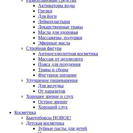
Разноплановые средства
Активаторы воды
Грелки
Для йоги
Лейкопластыри
Лекарственные травы
Масла для здоровья
Массажеры, подушки
Эфирные масла
Стройная фигура
Антицеллюлитная косметика
Массаж от целлюлита
Пояса для похудения
Травы и сборы
Фигурное питание
Улучшение пищеварения
Для желудка
От паразитов
Хорошее зрение и слух
Острое зрение
Хороший слух
Косметика
Бьютибоксы НОВОЕ!
Детская косметика
Зубные пасты для детей