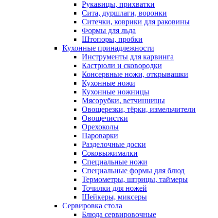
Рукавицы, прихватки
Сита, дуршлаги, воронки
Ситечки, коврики для раковины
Формы для льда
Штопоры, пробки
Кухонные принадлежности
Инструменты для карвинга
Кастрюли и сковородки
Консервные ножи, открывашки
Кухонные ножи
Кухонные ножницы
Мясорубки, ветчинницы
Овощерезки, тёрки, измельчители
Овощечистки
Орехоколы
Пароварки
Разделочные доски
Соковыжималки
Специальные ножи
Специальные формы для блюд
Термометры, шприцы, таймеры
Точилки для ножей
Шейкеры, миксеры
Сервировка стола
Блюда сервировочные