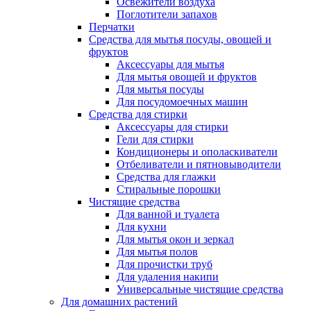
Освежители воздуха
Поглотители запахов
Перчатки
Средства для мытья посуды, овощей и
фруктов
Аксессуары для мытья
Для мытья овощей и фруктов
Для мытья посуды
Для посудомоечных машин
Средства для стирки
Аксессуары для стирки
Гели для стирки
Кондиционеры и ополаскиватели
Отбеливатели и пятновыводители
Средства для глажки
Стиральные порошки
Чистящие средства
Для ванной и туалета
Для кухни
Для мытья окон и зеркал
Для мытья полов
Для прочистки труб
Для удаления накипи
Универсальные чистящие средства
Для домашних растений