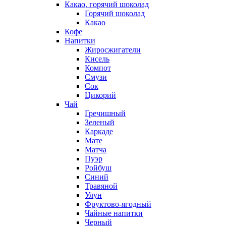
Какао, горячий шоколад
Горячий шоколад
Какао
Кофе
Напитки
Жиросжигатели
Кисель
Компот
Смузи
Сок
Цикорий
Чай
Гречишный
Зеленый
Каркаде
Мате
Матча
Пуэр
Ройбуш
Синий
Травяной
Улун
Фруктово-ягодный
Чайные напитки
Черный