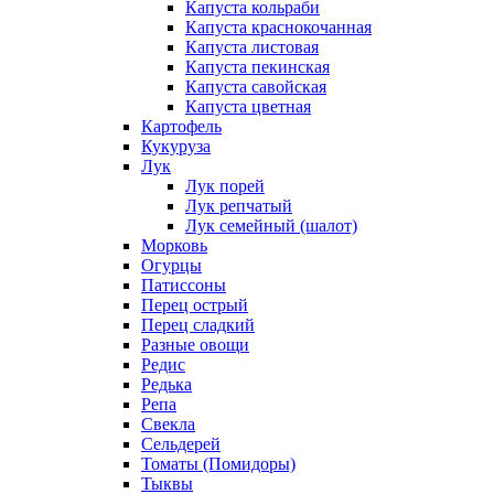
Капуста кольраби
Капуста краснокочанная
Капуста листовая
Капуста пекинская
Капуста савойская
Капуста цветная
Картофель
Кукуруза
Лук
Лук порей
Лук репчатый
Лук семейный (шалот)
Морковь
Огурцы
Патиссоны
Перец острый
Перец сладкий
Разные овощи
Редис
Редька
Репа
Свекла
Сельдерей
Томаты (Помидоры)
Тыквы