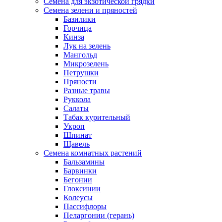
Семена для экзотической грядки
Семена зелени и пряностей
Базилики
Горчица
Кинза
Лук на зелень
Мангольд
Микрозелень
Петрушки
Пряности
Разные травы
Руккола
Салаты
Табак курительный
Укроп
Шпинат
Щавель
Семена комнатных растений
Бальзамины
Барвинки
Бегонии
Глоксинии
Колеусы
Пассифлоры
Пеларгонии (герань)