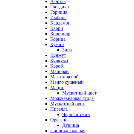
Ваниль
Гвоздика
Горчица
Имбирь
Кардамон
Карри
Кориандр
Корица
Кумин
Зира
Кунжут
Куркума
Кэроб
Майоран
Мак пищевой
Манго сушеный
Мацис
Мускатный цвет
Можжевеловая ягода
Мускатный орех
Нигелла
Черный тмин
Орегано
Душица
Паприка красная