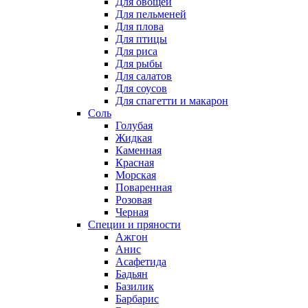
Для овощей
Для пельменей
Для плова
Для птицы
Для риса
Для рыбы
Для салатов
Для соусов
Для спагетти и макарон
Соль
Голубая
Жидкая
Каменная
Красная
Морская
Поваренная
Розовая
Черная
Специи и пряности
Ажгон
Анис
Асафетида
Бадьян
Базилик
Барбарис