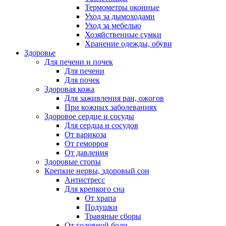
Термометры оконные
Уход за дымоходами
Уход за мебелью
Хозяйственные сумки
Хранение одежды, обуви
Здоровье
Для печени и почек
Для печени
Для почек
Здоровая кожа
Для заживления ран, ожогов
При кожных заболеваниях
Здоровое сердце и сосуды
Для сердца и сосудов
От варикоза
От геморроя
От давления
Здоровые стопы
Крепкие нервы, здоровый сон
Антистресс
Для крепкого сна
От храпа
Подушки
Травяные сборы
От головной боли