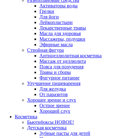
Разноплановые средства
Активаторы воды
Грелки
Для йоги
Лейкопластыри
Лекарственные травы
Масла для здоровья
Массажеры, подушки
Эфирные масла
Стройная фигура
Антицеллюлитная косметика
Массаж от целлюлита
Пояса для похудения
Травы и сборы
Фигурное питание
Улучшение пищеварения
Для желудка
От паразитов
Хорошее зрение и слух
Острое зрение
Хороший слух
Косметика
Бьютибоксы НОВОЕ!
Детская косметика
Зубные пасты для детей