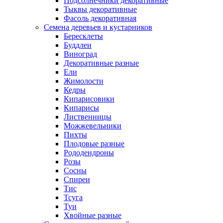
Подсолнечники декоративные
Тыквы декоративные
Фасоль декоративная
Семена деревьев и кустарников
Бересклеты
Буддлеи
Виноград
Декоративные разные
Ели
Жимолости
Кедры
Кипарисовики
Кипарисы
Лиственницы
Можжевельники
Пихты
Плодовые разные
Рододендроны
Розы
Сосны
Спиреи
Тис
Тсуга
Туи
Хвойные разные