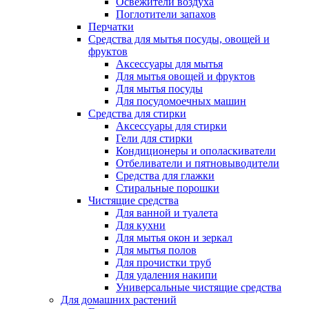
Освежители воздуха
Поглотители запахов
Перчатки
Средства для мытья посуды, овощей и
фруктов
Аксессуары для мытья
Для мытья овощей и фруктов
Для мытья посуды
Для посудомоечных машин
Средства для стирки
Аксессуары для стирки
Гели для стирки
Кондиционеры и ополаскиватели
Отбеливатели и пятновыводители
Средства для глажки
Стиральные порошки
Чистящие средства
Для ванной и туалета
Для кухни
Для мытья окон и зеркал
Для мытья полов
Для прочистки труб
Для удаления накипи
Универсальные чистящие средства
Для домашних растений