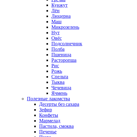
Кунжут
Лён
Люцерна
Маш
Микрозелень
Нут
Овёс
Подсолнечник
Полба
Пшеница
Расторопша
Рис
Рожь
Спельта
Тыква
Чечевица
Ячмень
Полезные лакомства
Десерты без сахара
Зефир
Конфеты
Мармелад
Пастила, смоква
Печенье