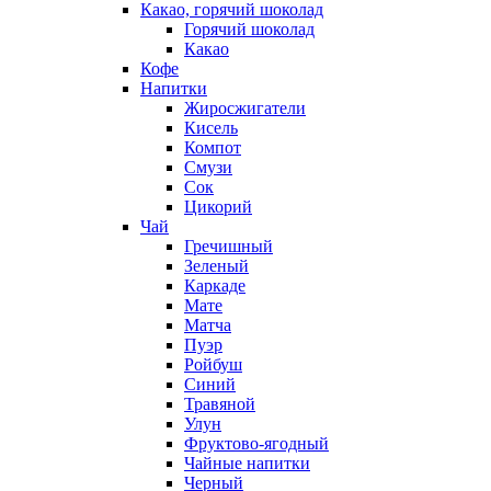
Какао, горячий шоколад
Горячий шоколад
Какао
Кофе
Напитки
Жиросжигатели
Кисель
Компот
Смузи
Сок
Цикорий
Чай
Гречишный
Зеленый
Каркаде
Мате
Матча
Пуэр
Ройбуш
Синий
Травяной
Улун
Фруктово-ягодный
Чайные напитки
Черный