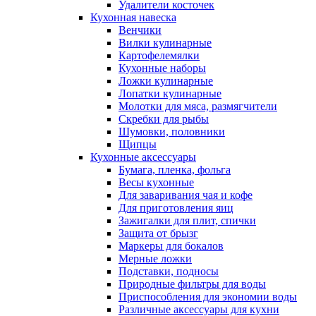
Удалители косточек
Кухонная навеска
Венчики
Вилки кулинарные
Картофелемялки
Кухонные наборы
Ложки кулинарные
Лопатки кулинарные
Молотки для мяса, размягчители
Скребки для рыбы
Шумовки, половники
Щипцы
Кухонные аксессуары
Бумага, пленка, фольга
Весы кухонные
Для заваривания чая и кофе
Для приготовления яиц
Зажигалки для плит, спички
Защита от брызг
Маркеры для бокалов
Мерные ложки
Подставки, подносы
Природные фильтры для воды
Приспособления для экономии воды
Различные аксессуары для кухни