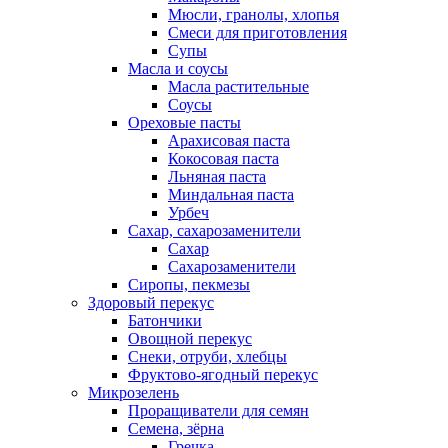
Мюсли, гранолы, хлопья
Смеси для приготовления
Супы
Масла и соусы
Масла растительные
Соусы
Ореховые пасты
Арахисовая паста
Кокосовая паста
Льняная паста
Миндальная паста
Урбеч
Сахар, сахарозаменители
Сахар
Сахарозаменители
Сиропы, пекмезы
Здоровый перекус
Батончики
Овощной перекус
Снеки, отруби, хлебцы
Фруктово-ягодный перекус
Микрозелень
Проращиватели для семян
Семена, зёрна
Гречка