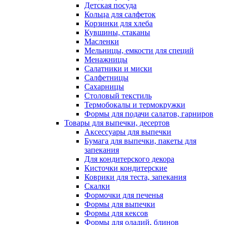
Детская посуда
Кольца для салфеток
Корзинки для хлеба
Кувшины, стаканы
Масленки
Мельницы, емкости для специй
Менажницы
Салатники и миски
Салфетницы
Сахарницы
Столовый текстиль
Термобокалы и термокружки
Формы для подачи салатов, гарниров
Товары для выпечки, десертов
Аксессуары для выпечки
Бумага для выпечки, пакеты для
запекания
Для кондитерского декора
Кисточки кондитерские
Коврики для теста, запекания
Скалки
Формочки для печенья
Формы для выпечки
Формы для кексов
Формы для оладий, блинов