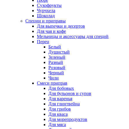
Пюре
Сухофрукты
Чурчхела
Шоколад
Специи и приправы
Для выпечки и десертов
Для чая и кофе
Мельницы и аксессуары для специй
Перец
Белый
Душистый
Зеленый
Разный
Розовый
Черный
Чили
Смеси приправ
Для бобовых
Для бульонов и супов
Для варенья
Для глинтвейна
Для грибов
Для кваса
Для морепродуктов
Для мяса