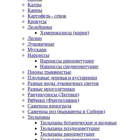
Каллы
Канны
Картофель - севок
Крокусы
Лилейники
Хемерокалисы (корни)
Лилии
Луковичные
Мускари
Нарциссы
Нарциссы раноцветущие
Нарциссы среднецветущие
Пионы травянистые
Плодовые деревья и кустарники
Разные виды луковичных цветов
Разные многолетники
Ранункулюсы (Лютики)
Рябчики (Фритиллярии)
Саженцы винограда
Саженцы роз (выращены в Сибири)
Тюльпаны
Тюльпаны ботанические и видовые
Тюльпаны поздноцветущие
Тюльпаны раноцветущие
Тюльпаны среднецветущие