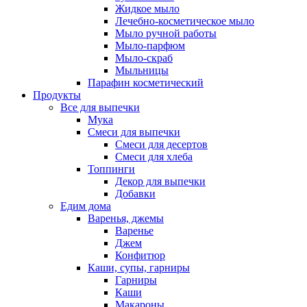
Жидкое мыло
Лечебно-косметическое мыло
Мыло ручной работы
Мыло-парфюм
Мыло-скраб
Мыльницы
Парафин косметический
Продукты
Все для выпечки
Мука
Смеси для выпечки
Смеси для десертов
Смеси для хлеба
Топпинги
Декор для выпечки
Добавки
Едим дома
Варенья, джемы
Варенье
Джем
Конфитюр
Каши, супы, гарниры
Гарниры
Каши
Макароны