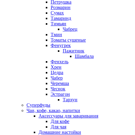
Петрушка
Розмарин
Сумах
Тамаринд
Тимьян
Чабрец
Тмин
Томаты сушеные
Фенугрек
Пажитник
Шамбала
Фенхель
Хрен
Цедра
Чабер
Черемша
Чеснок
Эстрагон
Тархун
Суперфуды
Чаи, кофе, какао, напитки
Аксессуары для заваривания
Для кофе
Для чая
Домашние настойки