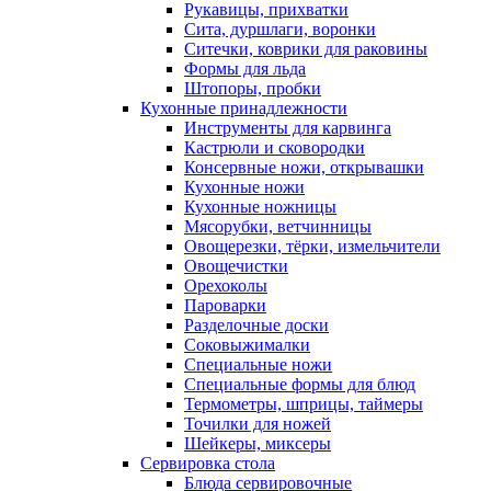
Рукавицы, прихватки
Сита, дуршлаги, воронки
Ситечки, коврики для раковины
Формы для льда
Штопоры, пробки
Кухонные принадлежности
Инструменты для карвинга
Кастрюли и сковородки
Консервные ножи, открывашки
Кухонные ножи
Кухонные ножницы
Мясорубки, ветчинницы
Овощерезки, тёрки, измельчители
Овощечистки
Орехоколы
Пароварки
Разделочные доски
Соковыжималки
Специальные ножи
Специальные формы для блюд
Термометры, шприцы, таймеры
Точилки для ножей
Шейкеры, миксеры
Сервировка стола
Блюда сервировочные