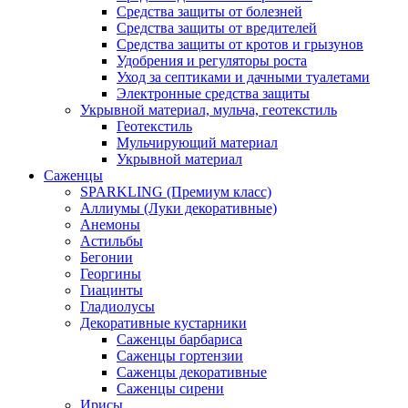
Средства защиты от болезней
Средства защиты от вредителей
Средства защиты от кротов и грызунов
Удобрения и регуляторы роста
Уход за септиками и дачными туалетами
Электронные средства защиты
Укрывной материал, мульча, геотекстиль
Геотекстиль
Мульчирующий материал
Укрывной материал
Саженцы
SPARKLING (Премиум класс)
Аллиумы (Луки декоративные)
Анемоны
Астильбы
Бегонии
Георгины
Гиацинты
Гладиолусы
Декоративные кустарники
Саженцы барбариса
Саженцы гортензии
Саженцы декоративные
Саженцы сирени
Ирисы