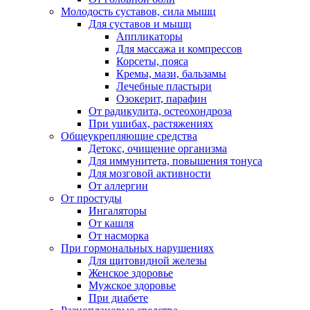
Молодость суставов, сила мышц
Для суставов и мышц
Аппликаторы
Для массажа и компрессов
Корсеты, пояса
Кремы, мази, бальзамы
Лечебные пластыри
Озокерит, парафин
От радикулита, остеохондроза
При ушибах, растяжениях
Общеукрепляющие средства
Детокс, очищение организма
Для иммунитета, повышения тонуса
Для мозговой активности
От аллергии
От простуды
Ингаляторы
От кашля
От насморка
При гормональных нарушениях
Для щитовидной железы
Женское здоровье
Мужское здоровье
При диабете