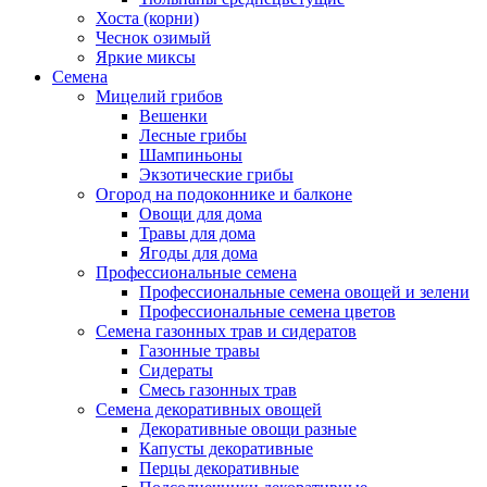
Хоста (корни)
Чеснок озимый
Яркие миксы
Семена
Мицелий грибов
Вешенки
Лесные грибы
Шампиньоны
Экзотические грибы
Огород на подоконнике и балконе
Овощи для дома
Травы для дома
Ягоды для дома
Профессиональные семена
Профессиональные семена овощей и зелени
Профессиональные семена цветов
Семена газонных трав и сидератов
Газонные травы
Сидераты
Смесь газонных трав
Семена декоративных овощей
Декоративные овощи разные
Капусты декоративные
Перцы декоративные