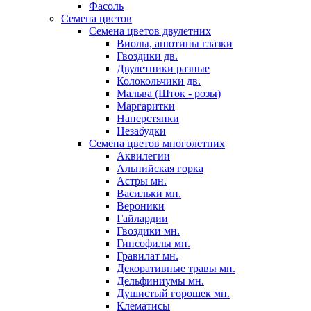
Фасоль
Семена цветов
Семена цветов двулетних
Виолы, анютины глазки
Гвоздики дв.
Двулетники разные
Колокольчики дв.
Мальва (Шток - розы)
Маргаритки
Наперстянки
Незабудки
Семена цветов многолетних
Аквилегии
Альпийская горка
Астры мн.
Васильки мн.
Вероники
Гайлардии
Гвоздики мн.
Гипсофилы мн.
Гравилат мн.
Декоративные травы мн.
Дельфиниумы мн.
Душистый горошек мн.
Клематисы