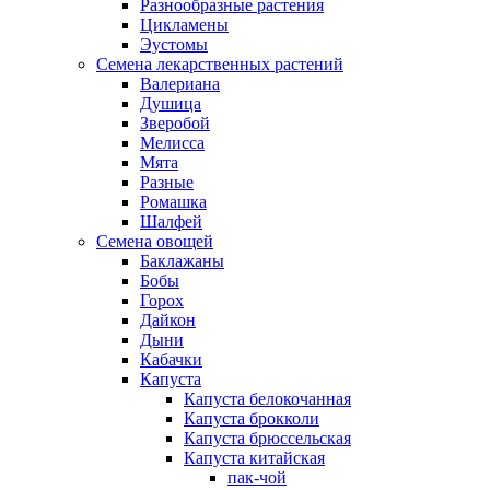
Разнообразные растения
Цикламены
Эустомы
Семена лекарственных растений
Валериана
Душица
Зверобой
Мелисса
Мята
Разные
Ромашка
Шалфей
Семена овощей
Баклажаны
Бобы
Горох
Дайкон
Дыни
Кабачки
Капуста
Капуста белокочанная
Капуста брокколи
Капуста брюссельская
Капуста китайская
пак-чой