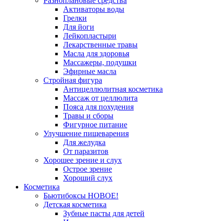
Разноплановые средства
Активаторы воды
Грелки
Для йоги
Лейкопластыри
Лекарственные травы
Масла для здоровья
Массажеры, подушки
Эфирные масла
Стройная фигура
Антицеллюлитная косметика
Массаж от целлюлита
Пояса для похудения
Травы и сборы
Фигурное питание
Улучшение пищеварения
Для желудка
От паразитов
Хорошее зрение и слух
Острое зрение
Хороший слух
Косметика
Бьютибоксы НОВОЕ!
Детская косметика
Зубные пасты для детей