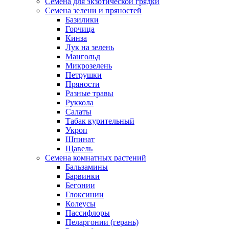
Семена для экзотической грядки
Семена зелени и пряностей
Базилики
Горчица
Кинза
Лук на зелень
Мангольд
Микрозелень
Петрушки
Пряности
Разные травы
Руккола
Салаты
Табак курительный
Укроп
Шпинат
Щавель
Семена комнатных растений
Бальзамины
Барвинки
Бегонии
Глоксинии
Колеусы
Пассифлоры
Пеларгонии (герань)