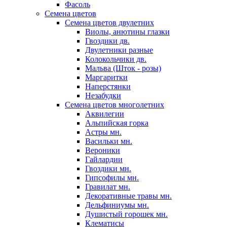
Фасоль
Семена цветов
Семена цветов двулетних
Виолы, анютины глазки
Гвоздики дв.
Двулетники разные
Колокольчики дв.
Мальва (Шток - розы)
Маргаритки
Наперстянки
Незабудки
Семена цветов многолетних
Аквилегии
Альпийская горка
Астры мн.
Васильки мн.
Вероники
Гайлардии
Гвоздики мн.
Гипсофилы мн.
Гравилат мн.
Декоративные травы мн.
Дельфиниумы мн.
Душистый горошек мн.
Клематисы