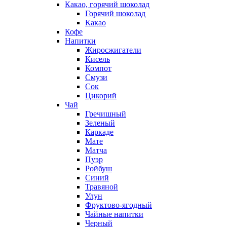
Какао, горячий шоколад
Горячий шоколад
Какао
Кофе
Напитки
Жиросжигатели
Кисель
Компот
Смузи
Сок
Цикорий
Чай
Гречишный
Зеленый
Каркаде
Мате
Матча
Пуэр
Ройбуш
Синий
Травяной
Улун
Фруктово-ягодный
Чайные напитки
Черный