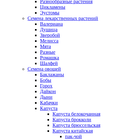
Разнообразные растения
Цикламены
Эустомы
Семена лекарственных растений
Валериана
Душица
Зверобой
Мелисса
Мята
Разные
Ромашка
Шалфей
Семена овощей
Баклажаны
Бобы
Горох
Дайкон
Дыни
Кабачки
Капуста
Капуста белокочанная
Капуста брокколи
Капуста брюссельская
Капуста китайская
пак-чой