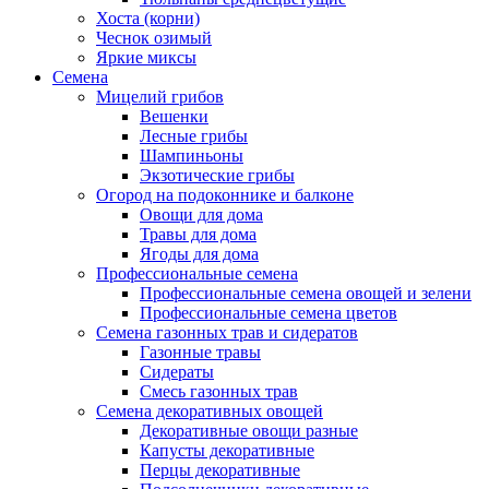
Хоста (корни)
Чеснок озимый
Яркие миксы
Семена
Мицелий грибов
Вешенки
Лесные грибы
Шампиньоны
Экзотические грибы
Огород на подоконнике и балконе
Овощи для дома
Травы для дома
Ягоды для дома
Профессиональные семена
Профессиональные семена овощей и зелени
Профессиональные семена цветов
Семена газонных трав и сидератов
Газонные травы
Сидераты
Смесь газонных трав
Семена декоративных овощей
Декоративные овощи разные
Капусты декоративные
Перцы декоративные