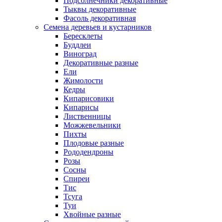
Подсолнечники декоративные
Тыквы декоративные
Фасоль декоративная
Семена деревьев и кустарников
Бересклеты
Буддлеи
Виноград
Декоративные разные
Ели
Жимолости
Кедры
Кипарисовики
Кипарисы
Лиственницы
Можжевельники
Пихты
Плодовые разные
Рододендроны
Розы
Сосны
Спиреи
Тис
Тсуга
Туи
Хвойные разные