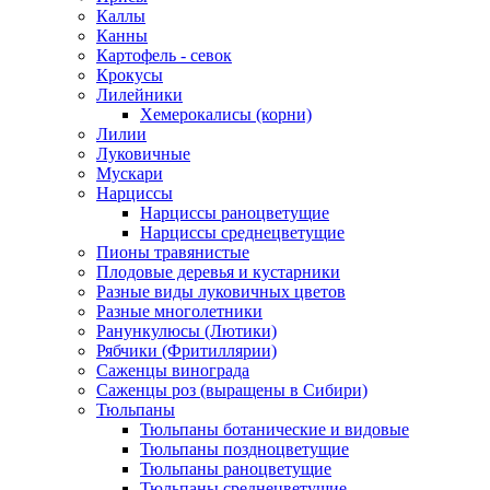
Каллы
Канны
Картофель - севок
Крокусы
Лилейники
Хемерокалисы (корни)
Лилии
Луковичные
Мускари
Нарциссы
Нарциссы раноцветущие
Нарциссы среднецветущие
Пионы травянистые
Плодовые деревья и кустарники
Разные виды луковичных цветов
Разные многолетники
Ранункулюсы (Лютики)
Рябчики (Фритиллярии)
Саженцы винограда
Саженцы роз (выращены в Сибири)
Тюльпаны
Тюльпаны ботанические и видовые
Тюльпаны поздноцветущие
Тюльпаны раноцветущие
Тюльпаны среднецветущие