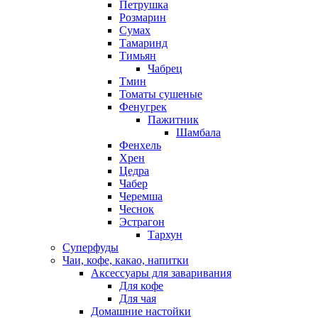
Петрушка
Розмарин
Сумах
Тамаринд
Тимьян
Чабрец
Тмин
Томаты сушеные
Фенугрек
Пажитник
Шамбала
Фенхель
Хрен
Цедра
Чабер
Черемша
Чеснок
Эстрагон
Тархун
Суперфуды
Чаи, кофе, какао, напитки
Аксессуары для заваривания
Для кофе
Для чая
Домашние настойки