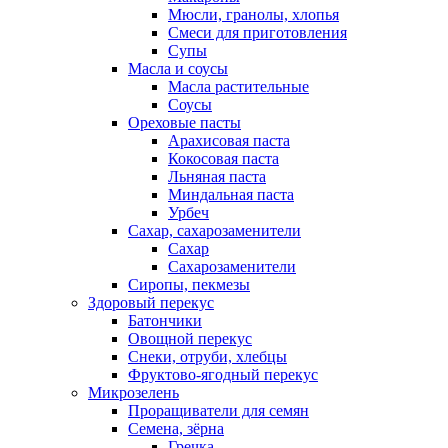
Мюсли, гранолы, хлопья
Смеси для приготовления
Супы
Масла и соусы
Масла растительные
Соусы
Ореховые пасты
Арахисовая паста
Кокосовая паста
Льняная паста
Миндальная паста
Урбеч
Сахар, сахарозаменители
Сахар
Сахарозаменители
Сиропы, пекмезы
Здоровый перекус
Батончики
Овощной перекус
Снеки, отруби, хлебцы
Фруктово-ягодный перекус
Микрозелень
Проращиватели для семян
Семена, зёрна
Гречка