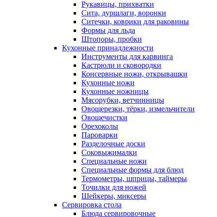
Рукавицы, прихватки
Сита, дуршлаги, воронки
Ситечки, коврики для раковины
Формы для льда
Штопоры, пробки
Кухонные принадлежности
Инструменты для карвинга
Кастрюли и сковородки
Консервные ножи, открывашки
Кухонные ножи
Кухонные ножницы
Мясорубки, ветчинницы
Овощерезки, тёрки, измельчители
Овощечистки
Орехоколы
Пароварки
Разделочные доски
Соковыжималки
Специальные ножи
Специальные формы для блюд
Термометры, шприцы, таймеры
Точилки для ножей
Шейкеры, миксеры
Сервировка стола
Блюда сервировочные