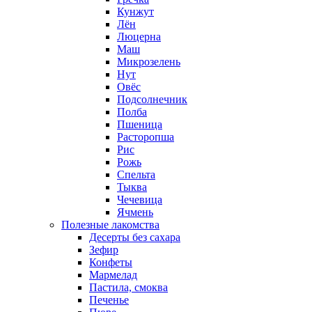
Кунжут
Лён
Люцерна
Маш
Микрозелень
Нут
Овёс
Подсолнечник
Полба
Пшеница
Расторопша
Рис
Рожь
Спельта
Тыква
Чечевица
Ячмень
Полезные лакомства
Десерты без сахара
Зефир
Конфеты
Мармелад
Пастила, смоква
Печенье