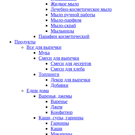
Жидкое мыло
Лечебно-косметическое мыло
Мыло ручной работы
Мыло-парфюм
Мыло-скраб
Мыльницы
Парафин косметический
Продукты
Все для выпечки
Мука
Смеси для выпечки
Смеси для десертов
Смеси для хлеба
Топпинги
Декор для выпечки
Добавки
Едим дома
Варенья, джемы
Варенье
Джем
Конфитюр
Каши, супы, гарниры
Гарниры
Каши
Макароны