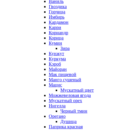
Ваниль
Гвоздика
Горчица
Имбирь
Кардамон
Карри
Кориандр
Корица
Кумин
Зира
Кунжут
Куркума
Кэроб
Майоран
Мак пищевой
Манго сушеный
Мацис
Мускатный цвет
Можжевеловая ягода
Мускатный орех
Нигелла
Черный тмин
Орегано
Душица
Паприка красная