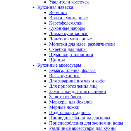
Удалители косточек
Кухонная навеска
Венчики
Вилки кулинарные
Картофелемялки
Кухонные наборы
Ложки кулинарные
Лопатки кулинарные
Молотки для мяса, размягчители
Скребки для рыбы
Шумовки, половники
Щипцы
Кухонные аксессуары
Бумага, пленка, фольга
Весы кухонные
Для заваривания чая и кофе
Для приготовления яиц
Зажигалки для плит, спички
Защита от брызг
Маркеры для бокалов
Мерные ложки
Подставки, подносы
Природные фильтры для воды
Приспособления для экономии воды
Различные аксессуары для кухни