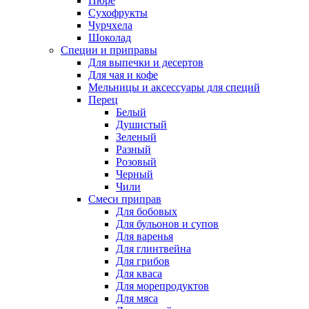
Пюре
Сухофрукты
Чурчхела
Шоколад
Специи и приправы
Для выпечки и десертов
Для чая и кофе
Мельницы и аксессуары для специй
Перец
Белый
Душистый
Зеленый
Разный
Розовый
Черный
Чили
Смеси приправ
Для бобовых
Для бульонов и супов
Для варенья
Для глинтвейна
Для грибов
Для кваса
Для морепродуктов
Для мяса