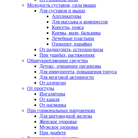
Молодость суставов, сила мышц
Для суставов и мышц
Аппликаторы
Для массажа и компрессов
Корсеты, пояса
Кремы, мази, бальзамы
Лечебные пластыри
Озокерит, парафин
От радикулита, остеохондроза
При ушибах, растяжениях
Общеукрепляющие средства
Детокс, очищение организма
Для иммунитета, повышения тонуса
Для мозговой активности
От аллергии
От простуды
Ингаляторы
От кашля
От насморка
При гормональных нарушениях
Для щитовидной железы
Женское здоровье
Мужское здоровье
При диабете