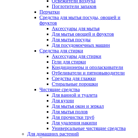
Освежители воздуха
Поглотители запахов
Перчатки
Средства для мытья посуды, овощей и
фруктов
Аксессуары для мытья
Для мытья овощей и фруктов
Для мытья посуды
Для посудомоечных машин
Средства для стирки
Аксессуары для стирки
Гели для стирки
Кондиционеры и ополаскиватели
Отбеливатели и пятновыводители
Средства для глажки
Стиральные порошки
Чистящие средства
Для ванной и туалета
Для кухни
Для мытья окон и зеркал
Для мытья полов
Для прочистки труб
Для удаления накипи
Универсальные чистящие средства
Для домашних растений