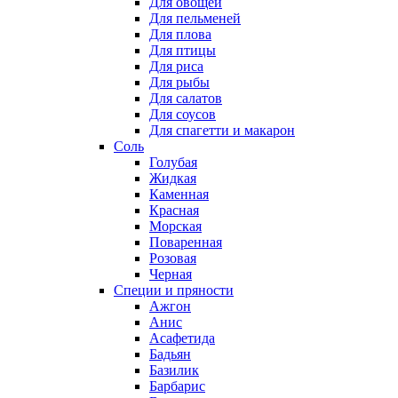
Для овощей
Для пельменей
Для плова
Для птицы
Для риса
Для рыбы
Для салатов
Для соусов
Для спагетти и макарон
Соль
Голубая
Жидкая
Каменная
Красная
Морская
Поваренная
Розовая
Черная
Специи и пряности
Ажгон
Анис
Асафетида
Бадьян
Базилик
Барбарис