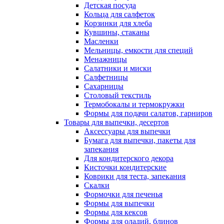
Детская посуда
Кольца для салфеток
Корзинки для хлеба
Кувшины, стаканы
Масленки
Мельницы, емкости для специй
Менажницы
Салатники и миски
Салфетницы
Сахарницы
Столовый текстиль
Термобокалы и термокружки
Формы для подачи салатов, гарниров
Товары для выпечки, десертов
Аксессуары для выпечки
Бумага для выпечки, пакеты для
запекания
Для кондитерского декора
Кисточки кондитерские
Коврики для теста, запекания
Скалки
Формочки для печенья
Формы для выпечки
Формы для кексов
Формы для оладий, блинов