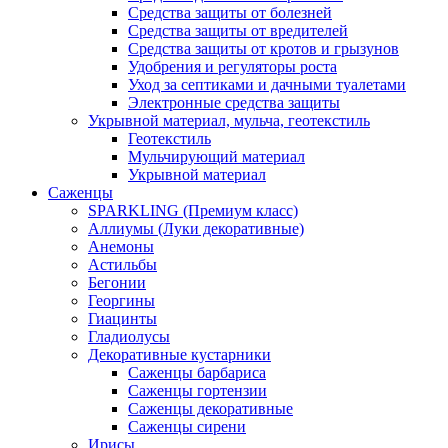
Средства защиты от болезней
Средства защиты от вредителей
Средства защиты от кротов и грызунов
Удобрения и регуляторы роста
Уход за септиками и дачными туалетами
Электронные средства защиты
Укрывной материал, мульча, геотекстиль
Геотекстиль
Мульчирующий материал
Укрывной материал
Саженцы
SPARKLING (Премиум класс)
Аллиумы (Луки декоративные)
Анемоны
Астильбы
Бегонии
Георгины
Гиацинты
Гладиолусы
Декоративные кустарники
Саженцы барбариса
Саженцы гортензии
Саженцы декоративные
Саженцы сирени
Ирисы