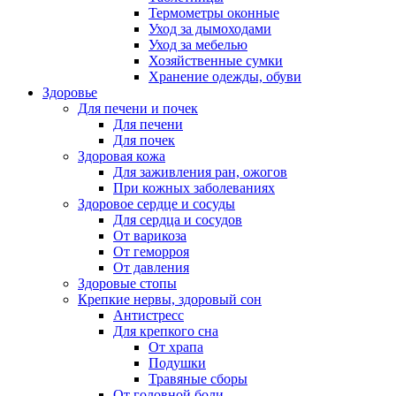
Термометры оконные
Уход за дымоходами
Уход за мебелью
Хозяйственные сумки
Хранение одежды, обуви
Здоровье
Для печени и почек
Для печени
Для почек
Здоровая кожа
Для заживления ран, ожогов
При кожных заболеваниях
Здоровое сердце и сосуды
Для сердца и сосудов
От варикоза
От геморроя
От давления
Здоровые стопы
Крепкие нервы, здоровый сон
Антистресс
Для крепкого сна
От храпа
Подушки
Травяные сборы
От головной боли