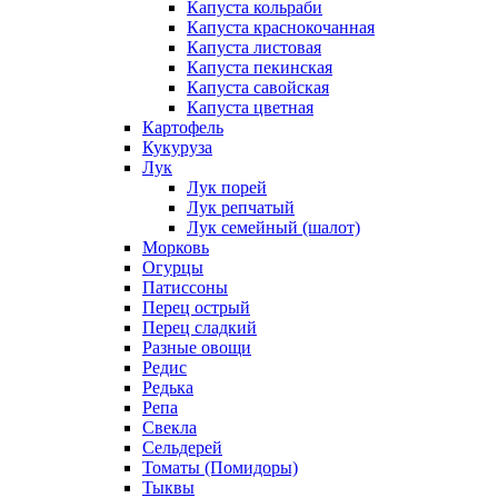
Капуста кольраби
Капуста краснокочанная
Капуста листовая
Капуста пекинская
Капуста савойская
Капуста цветная
Картофель
Кукуруза
Лук
Лук порей
Лук репчатый
Лук семейный (шалот)
Морковь
Огурцы
Патиссоны
Перец острый
Перец сладкий
Разные овощи
Редис
Редька
Репа
Свекла
Сельдерей
Томаты (Помидоры)
Тыквы