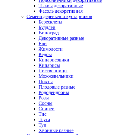
Подсолнечники декоративные
Тыквы декоративные
Фасоль декоративная
Семена деревьев и кустарников
Бересклеты
Буддлеи
Виноград
Декоративные разные
Ели
Жимолости
Кедры
Кипарисовики
Кипарисы
Лиственницы
Можжевельники
Пихты
Плодовые разные
Рододендроны
Розы
Сосны
Спиреи
Тис
Тсуга
Туи
Хвойные разные