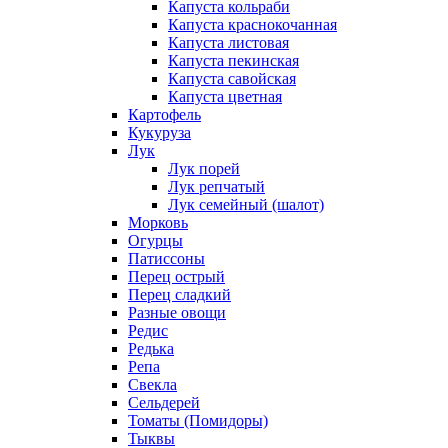
Капуста кольраби
Капуста краснокочанная
Капуста листовая
Капуста пекинская
Капуста савойская
Капуста цветная
Картофель
Кукуруза
Лук
Лук порей
Лук репчатый
Лук семейный (шалот)
Морковь
Огурцы
Патиссоны
Перец острый
Перец сладкий
Разные овощи
Редис
Редька
Репа
Свекла
Сельдерей
Томаты (Помидоры)
Тыквы