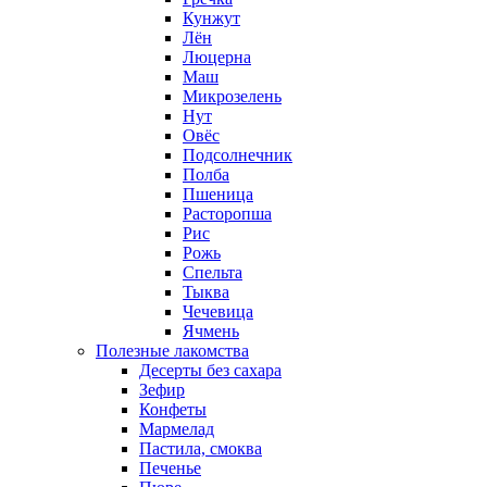
Кунжут
Лён
Люцерна
Маш
Микрозелень
Нут
Овёс
Подсолнечник
Полба
Пшеница
Расторопша
Рис
Рожь
Спельта
Тыква
Чечевица
Ячмень
Полезные лакомства
Десерты без сахара
Зефир
Конфеты
Мармелад
Пастила, смоква
Печенье