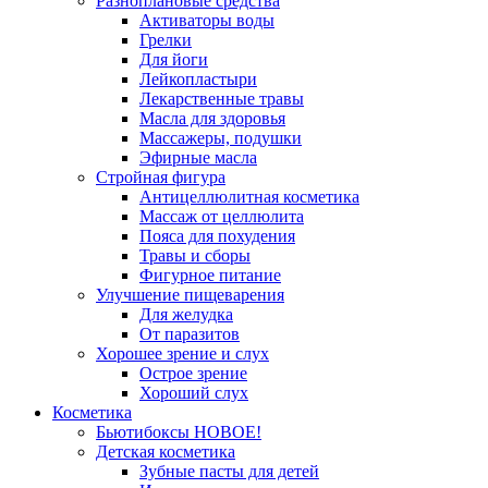
Разноплановые средства
Активаторы воды
Грелки
Для йоги
Лейкопластыри
Лекарственные травы
Масла для здоровья
Массажеры, подушки
Эфирные масла
Стройная фигура
Антицеллюлитная косметика
Массаж от целлюлита
Пояса для похудения
Травы и сборы
Фигурное питание
Улучшение пищеварения
Для желудка
От паразитов
Хорошее зрение и слух
Острое зрение
Хороший слух
Косметика
Бьютибоксы НОВОЕ!
Детская косметика
Зубные пасты для детей