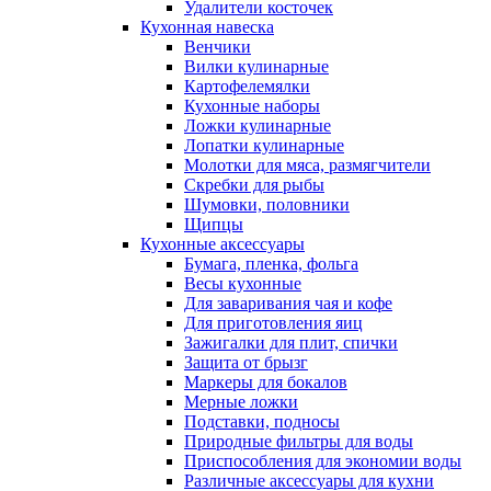
Удалители косточек
Кухонная навеска
Венчики
Вилки кулинарные
Картофелемялки
Кухонные наборы
Ложки кулинарные
Лопатки кулинарные
Молотки для мяса, размягчители
Скребки для рыбы
Шумовки, половники
Щипцы
Кухонные аксессуары
Бумага, пленка, фольга
Весы кухонные
Для заваривания чая и кофе
Для приготовления яиц
Зажигалки для плит, спички
Защита от брызг
Маркеры для бокалов
Мерные ложки
Подставки, подносы
Природные фильтры для воды
Приспособления для экономии воды
Различные аксессуары для кухни