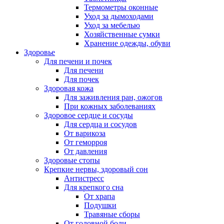
Термометры оконные
Уход за дымоходами
Уход за мебелью
Хозяйственные сумки
Хранение одежды, обуви
Здоровье
Для печени и почек
Для печени
Для почек
Здоровая кожа
Для заживления ран, ожогов
При кожных заболеваниях
Здоровое сердце и сосуды
Для сердца и сосудов
От варикоза
От геморроя
От давления
Здоровые стопы
Крепкие нервы, здоровый сон
Антистресс
Для крепкого сна
От храпа
Подушки
Травяные сборы
От головной боли