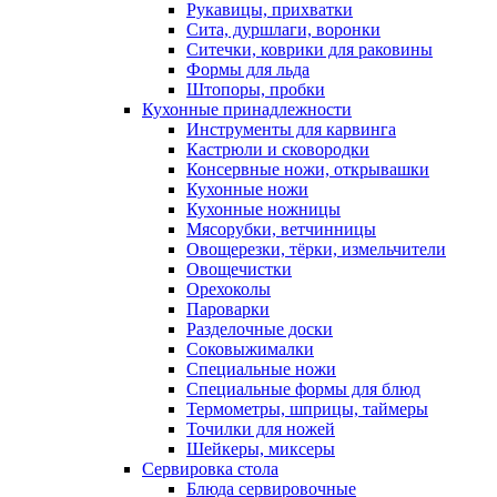
Рукавицы, прихватки
Сита, дуршлаги, воронки
Ситечки, коврики для раковины
Формы для льда
Штопоры, пробки
Кухонные принадлежности
Инструменты для карвинга
Кастрюли и сковородки
Консервные ножи, открывашки
Кухонные ножи
Кухонные ножницы
Мясорубки, ветчинницы
Овощерезки, тёрки, измельчители
Овощечистки
Орехоколы
Пароварки
Разделочные доски
Соковыжималки
Специальные ножи
Специальные формы для блюд
Термометры, шприцы, таймеры
Точилки для ножей
Шейкеры, миксеры
Сервировка стола
Блюда сервировочные