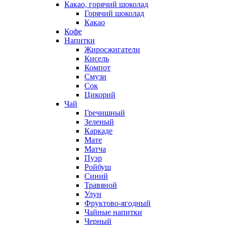
Какао, горячий шоколад
Горячий шоколад
Какао
Кофе
Напитки
Жиросжигатели
Кисель
Компот
Смузи
Сок
Цикорий
Чай
Гречишный
Зеленый
Каркаде
Мате
Матча
Пуэр
Ройбуш
Синий
Травяной
Улун
Фруктово-ягодный
Чайные напитки
Черный