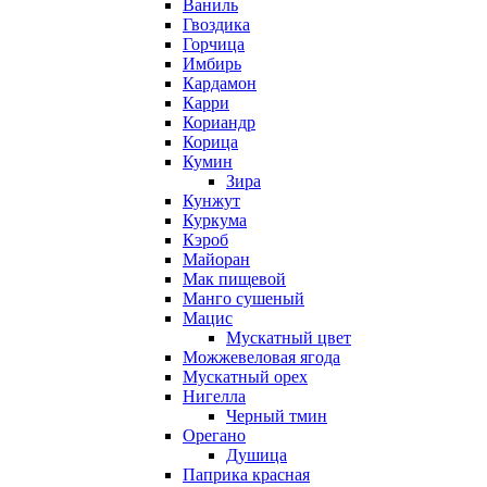
Ваниль
Гвоздика
Горчица
Имбирь
Кардамон
Карри
Кориандр
Корица
Кумин
Зира
Кунжут
Куркума
Кэроб
Майоран
Мак пищевой
Манго сушеный
Мацис
Мускатный цвет
Можжевеловая ягода
Мускатный орех
Нигелла
Черный тмин
Орегано
Душица
Паприка красная