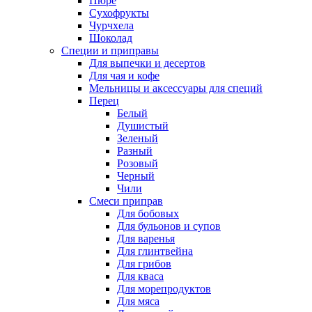
Пюре
Сухофрукты
Чурчхела
Шоколад
Специи и приправы
Для выпечки и десертов
Для чая и кофе
Мельницы и аксессуары для специй
Перец
Белый
Душистый
Зеленый
Разный
Розовый
Черный
Чили
Смеси приправ
Для бобовых
Для бульонов и супов
Для варенья
Для глинтвейна
Для грибов
Для кваса
Для морепродуктов
Для мяса