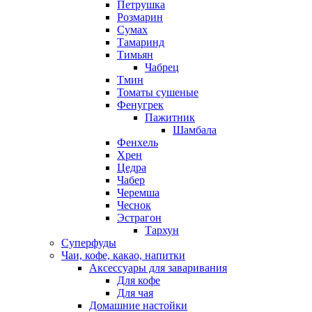
Петрушка
Розмарин
Сумах
Тамаринд
Тимьян
Чабрец
Тмин
Томаты сушеные
Фенугрек
Пажитник
Шамбала
Фенхель
Хрен
Цедра
Чабер
Черемша
Чеснок
Эстрагон
Тархун
Суперфуды
Чаи, кофе, какао, напитки
Аксессуары для заваривания
Для кофе
Для чая
Домашние настойки