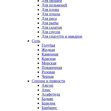
Для овощей
Для пельменей
Для плова
Для птицы
Для риса
Для рыбы
Для салатов
Для соусов
Для спагетти и макарон
Соль
Голубая
Жидкая
Каменная
Красная
Морская
Поваренная
Розовая
Черная
Специи и пряности
Ажгон
Анис
Асафетида
Бадьян
Базилик
Барбарис