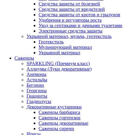
Средства защиты от болезней
Средства защиты от вредителей
Средства защиты от кротов и грызунов
Удобрения и регуляторы роста
Уход за септиками и дачными туалетами
Электронные средства защиты
Укрывной материал, мульча, геотекстиль
Геотекстиль
Мульчирующий материал
Укрывной материал
Саженцы
SPARKLING (Премиум класс)
Аллиумы (Луки декоративные)
Анемоны
Астильбы
Бегонии
Георгины
Гиацинты
Гладиолусы
Декоративные кустарники
Саженцы барбариса
Саженцы гортензии
Саженцы декоративные
Саженцы сирени
Ирисы