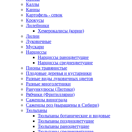
Каллы
Канны
Картофель - севок
Крокусы
Лилейники
Хемерокалисы (корни)
Лилии
Луковичные
Мускари
Нарциссы
Нарциссы раноцветущие
Нарциссы среднецветущие
Пионы травянистые
Плодовые деревья и кустарники
Разные виды луковичных цветов
Разные многолетники
Ранункулюсы (Лютики)
Рябчики (Фритиллярии)
Саженцы винограда
Саженцы роз (выращены в Сибири)
Тюльпаны
Тюльпаны ботанические и видовые
Тюльпаны поздноцветущие
Тюльпаны раноцветущие
Тюльпаны среднецветущие