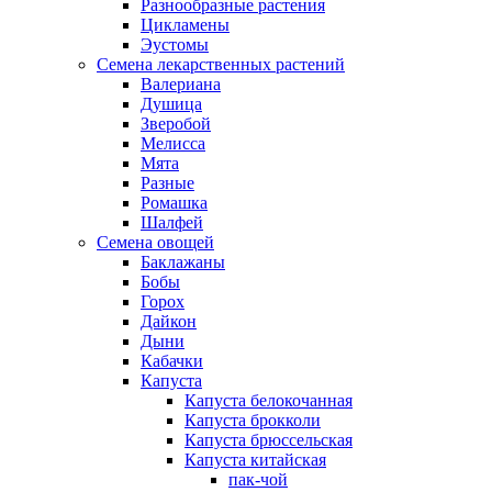
Разнообразные растения
Цикламены
Эустомы
Семена лекарственных растений
Валериана
Душица
Зверобой
Мелисса
Мята
Разные
Ромашка
Шалфей
Семена овощей
Баклажаны
Бобы
Горох
Дайкон
Дыни
Кабачки
Капуста
Капуста белокочанная
Капуста брокколи
Капуста брюссельская
Капуста китайская
пак-чой