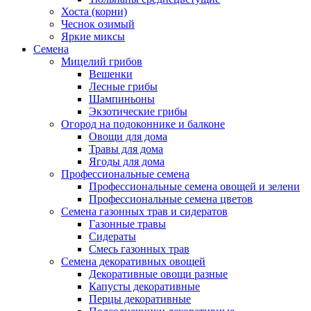
Хоста (корни)
Чеснок озимый
Яркие миксы
Семена
Мицелий грибов
Вешенки
Лесные грибы
Шампиньоны
Экзотические грибы
Огород на подоконнике и балконе
Овощи для дома
Травы для дома
Ягоды для дома
Профессиональные семена
Профессиональные семена овощей и зелени
Профессиональные семена цветов
Семена газонных трав и сидератов
Газонные травы
Сидераты
Смесь газонных трав
Семена декоративных овощей
Декоративные овощи разные
Капусты декоративные
Перцы декоративные