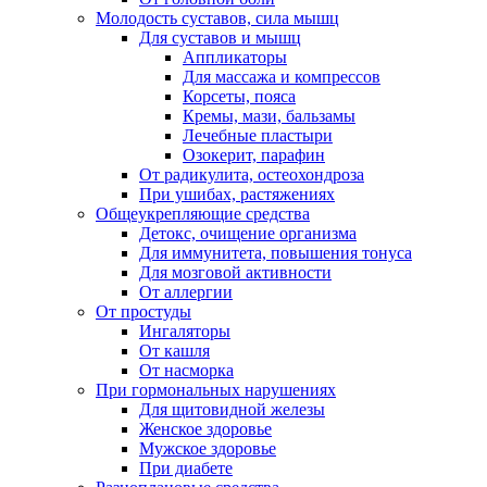
Молодость суставов, сила мышц
Для суставов и мышц
Аппликаторы
Для массажа и компрессов
Корсеты, пояса
Кремы, мази, бальзамы
Лечебные пластыри
Озокерит, парафин
От радикулита, остеохондроза
При ушибах, растяжениях
Общеукрепляющие средства
Детокс, очищение организма
Для иммунитета, повышения тонуса
Для мозговой активности
От аллергии
От простуды
Ингаляторы
От кашля
От насморка
При гормональных нарушениях
Для щитовидной железы
Женское здоровье
Мужское здоровье
При диабете