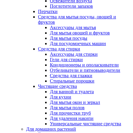
Освежители воздуха
Поглотители запахов
Перчатки
Средства для мытья посуды, овощей и
фруктов
Аксессуары для мытья
Для мытья овощей и фруктов
Для мытья посуды
Для посудомоечных машин
Средства для стирки
Аксессуары для стирки
Гели для стирки
Кондиционеры и ополаскиватели
Отбеливатели и пятновыводители
Средства для глажки
Стиральные порошки
Чистящие средства
Для ванной и туалета
Для кухни
Для мытья окон и зеркал
Для мытья полов
Для прочистки труб
Для удаления накипи
Универсальные чистящие средства
Для домашних растений