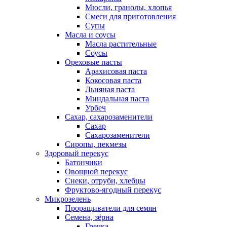
Мюсли, гранолы, хлопья
Смеси для приготовления
Супы
Масла и соусы
Масла растительные
Соусы
Ореховые пасты
Арахисовая паста
Кокосовая паста
Льняная паста
Миндальная паста
Урбеч
Сахар, сахарозаменители
Сахар
Сахарозаменители
Сиропы, пекмезы
Здоровый перекус
Батончики
Овощной перекус
Снеки, отруби, хлебцы
Фруктово-ягодный перекус
Микрозелень
Проращиватели для семян
Семена, зёрна
Гречка