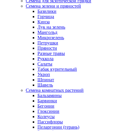
Семена для экзотической грядки
Семена зелени и пряностей
Базилики
Горчица
Кинза
Лук на зелень
Мангольд
Микрозелень
Петрушки
Пряности
Разные травы
Руккола
Салаты
Табак курительный
Укроп
Шпинат
Щавель
Семена комнатных растений
Бальзамины
Барвинки
Бегонии
Глоксинии
Колеусы
Пассифлоры
Пеларгонии (герань)