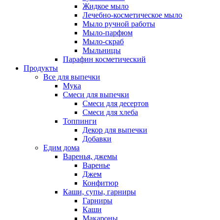
Жидкое мыло
Лечебно-косметическое мыло
Мыло ручной работы
Мыло-парфюм
Мыло-скраб
Мыльницы
Парафин косметический
Продукты
Все для выпечки
Мука
Смеси для выпечки
Смеси для десертов
Смеси для хлеба
Топпинги
Декор для выпечки
Добавки
Едим дома
Варенья, джемы
Варенье
Джем
Конфитюр
Каши, супы, гарниры
Гарниры
Каши
Макароны