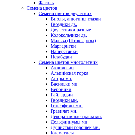
Фасоль
Семена цветов
Семена цветов двулетних
Виолы, анютины глазки
Гвоздики дв.
Двулетники разные
Колокольчики дв.
Мальва (Шток - розы)
Маргаритки
Наперстянки
Незабудки
Семена цветов многолетних
Аквилегии
Альпийская горка
Астры мн.
Васильки мн.
Вероники
Гайлардии
Гвоздики мн.
Гипсофилы мн.
Гравилат мн.
Декоративные травы мн.
Дельфиниумы мн.
Душистый горошек мн.
Клематисы