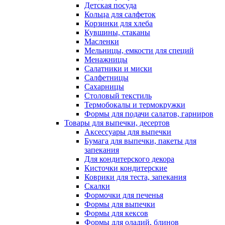
Детская посуда
Кольца для салфеток
Корзинки для хлеба
Кувшины, стаканы
Масленки
Мельницы, емкости для специй
Менажницы
Салатники и миски
Салфетницы
Сахарницы
Столовый текстиль
Термобокалы и термокружки
Формы для подачи салатов, гарниров
Товары для выпечки, десертов
Аксессуары для выпечки
Бумага для выпечки, пакеты для
запекания
Для кондитерского декора
Кисточки кондитерские
Коврики для теста, запекания
Скалки
Формочки для печенья
Формы для выпечки
Формы для кексов
Формы для оладий, блинов