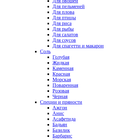
Для овощей
Для пельменей
Для плова
Для птицы
Для риса
Для рыбы
Для салатов
Для соусов
Для спагетти и макарон
Соль
Голубая
Жидкая
Каменная
Красная
Морская
Поваренная
Розовая
Черная
Специи и пряности
Ажгон
Анис
Асафетида
Бадьян
Базилик
Барбарис