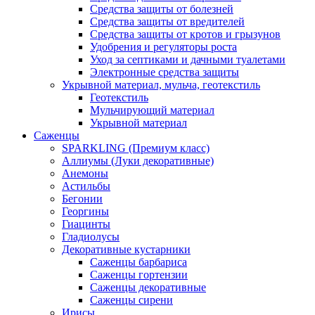
Средства защиты от болезней
Средства защиты от вредителей
Средства защиты от кротов и грызунов
Удобрения и регуляторы роста
Уход за септиками и дачными туалетами
Электронные средства защиты
Укрывной материал, мульча, геотекстиль
Геотекстиль
Мульчирующий материал
Укрывной материал
Саженцы
SPARKLING (Премиум класс)
Аллиумы (Луки декоративные)
Анемоны
Астильбы
Бегонии
Георгины
Гиацинты
Гладиолусы
Декоративные кустарники
Саженцы барбариса
Саженцы гортензии
Саженцы декоративные
Саженцы сирени
Ирисы