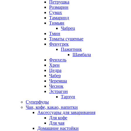
Петрушка
Розмарин
Сумах
Тамаринд
Тимьян
Чабрец
Тмин
Томаты сушеные
Фенугрек
Пажитник
Шамбала
Фенхель
Хрен
Цедра
Чабер
Черемша
Чеснок
Эстрагон
Тархун
Суперфуды
Чаи, кофе, какао, напитки
Аксессуары для заваривания
Для кофе
Для чая
Домашние настойки