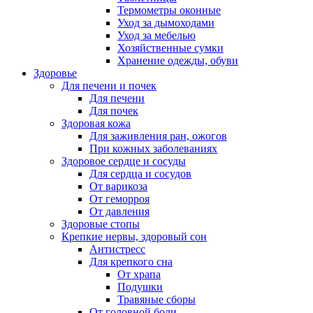
Термометры оконные
Уход за дымоходами
Уход за мебелью
Хозяйственные сумки
Хранение одежды, обуви
Здоровье
Для печени и почек
Для печени
Для почек
Здоровая кожа
Для заживления ран, ожогов
При кожных заболеваниях
Здоровое сердце и сосуды
Для сердца и сосудов
От варикоза
От геморроя
От давления
Здоровые стопы
Крепкие нервы, здоровый сон
Антистресс
Для крепкого сна
От храпа
Подушки
Травяные сборы
От головной боли