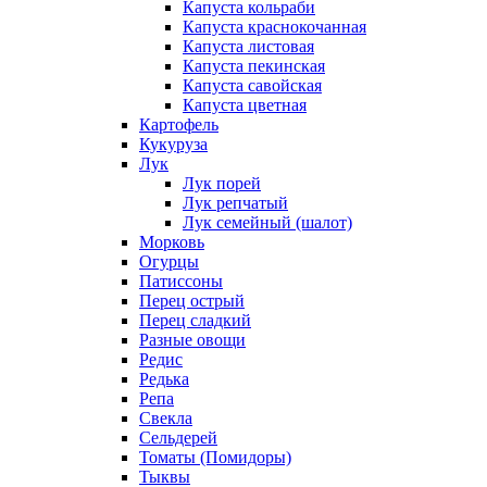
Капуста кольраби
Капуста краснокочанная
Капуста листовая
Капуста пекинская
Капуста савойская
Капуста цветная
Картофель
Кукуруза
Лук
Лук порей
Лук репчатый
Лук семейный (шалот)
Морковь
Огурцы
Патиссоны
Перец острый
Перец сладкий
Разные овощи
Редис
Редька
Репа
Свекла
Сельдерей
Томаты (Помидоры)
Тыквы