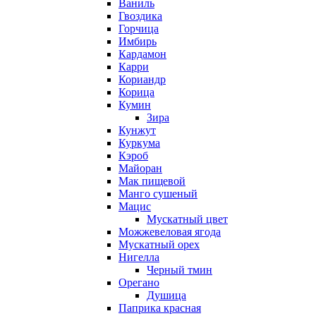
Ваниль
Гвоздика
Горчица
Имбирь
Кардамон
Карри
Кориандр
Корица
Кумин
Зира
Кунжут
Куркума
Кэроб
Майоран
Мак пищевой
Манго сушеный
Мацис
Мускатный цвет
Можжевеловая ягода
Мускатный орех
Нигелла
Черный тмин
Орегано
Душица
Паприка красная