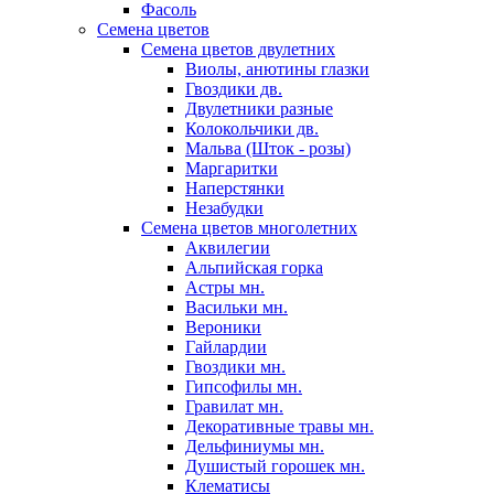
Фасоль
Семена цветов
Семена цветов двулетних
Виолы, анютины глазки
Гвоздики дв.
Двулетники разные
Колокольчики дв.
Мальва (Шток - розы)
Маргаритки
Наперстянки
Незабудки
Семена цветов многолетних
Аквилегии
Альпийская горка
Астры мн.
Васильки мн.
Вероники
Гайлардии
Гвоздики мн.
Гипсофилы мн.
Гравилат мн.
Декоративные травы мн.
Дельфиниумы мн.
Душистый горошек мн.
Клематисы