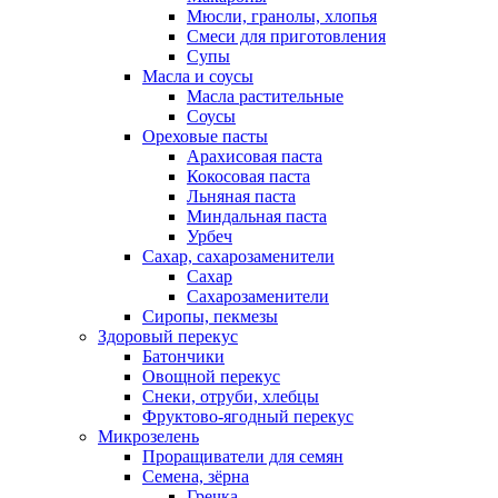
Мюсли, гранолы, хлопья
Смеси для приготовления
Супы
Масла и соусы
Масла растительные
Соусы
Ореховые пасты
Арахисовая паста
Кокосовая паста
Льняная паста
Миндальная паста
Урбеч
Сахар, сахарозаменители
Сахар
Сахарозаменители
Сиропы, пекмезы
Здоровый перекус
Батончики
Овощной перекус
Снеки, отруби, хлебцы
Фруктово-ягодный перекус
Микрозелень
Проращиватели для семян
Семена, зёрна
Гречка