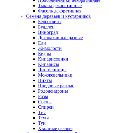
Подсолнечники декоративные
Тыквы декоративные
Фасоль декоративная
Семена деревьев и кустарников
Бересклеты
Буддлеи
Виноград
Декоративные разные
Ели
Жимолости
Кедры
Кипарисовики
Кипарисы
Лиственницы
Можжевельники
Пихты
Плодовые разные
Рододендроны
Розы
Сосны
Спиреи
Тис
Тсуга
Туи
Хвойные разные