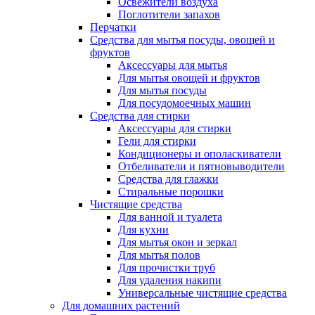
Освежители воздуха
Поглотители запахов
Перчатки
Средства для мытья посуды, овощей и
фруктов
Аксессуары для мытья
Для мытья овощей и фруктов
Для мытья посуды
Для посудомоечных машин
Средства для стирки
Аксессуары для стирки
Гели для стирки
Кондиционеры и ополаскиватели
Отбеливатели и пятновыводители
Средства для глажки
Стиральные порошки
Чистящие средства
Для ванной и туалета
Для кухни
Для мытья окон и зеркал
Для мытья полов
Для прочистки труб
Для удаления накипи
Универсальные чистящие средства
Для домашних растений