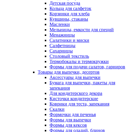
Детская посуда
Кольца для салфеток
Корзинки для хлеба
Кувшины, стаканы
Масленки
Мельницы, емкости для специй
Менажницы
Салатники и миски
Салфетницы
Сахарницы
Столовый текстиль
Термобокалы и термокружки
Формы для подачи салатов, гарниров
Товары для выпечки, десертов
Аксессуары для выпечки
Бумага для выпечки, пакеты для
запекания
Для кондитерского декора
Кисточки кондитерские
Коврики для теста, запекания
Скалки
Формочки для печенья
Формы для выпечки
Формы для кексов
Формы для оладий, блинов