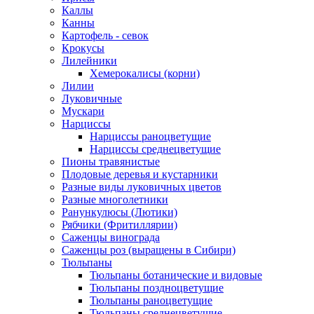
Каллы
Канны
Картофель - севок
Крокусы
Лилейники
Хемерокалисы (корни)
Лилии
Луковичные
Мускари
Нарциссы
Нарциссы раноцветущие
Нарциссы среднецветущие
Пионы травянистые
Плодовые деревья и кустарники
Разные виды луковичных цветов
Разные многолетники
Ранункулюсы (Лютики)
Рябчики (Фритиллярии)
Саженцы винограда
Саженцы роз (выращены в Сибири)
Тюльпаны
Тюльпаны ботанические и видовые
Тюльпаны поздноцветущие
Тюльпаны раноцветущие
Тюльпаны среднецветущие