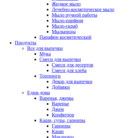
Жидкое мыло
Лечебно-косметическое мыло
Мыло ручной работы
Мыло-парфюм
Мыло-скраб
Мыльницы
Парафин косметический
Продукты
Все для выпечки
Мука
Смеси для выпечки
Смеси для десертов
Смеси для хлеба
Топпинги
Декор для выпечки
Добавки
Едим дома
Варенья, джемы
Варенье
Джем
Конфитюр
Каши, супы, гарниры
Гарниры
Каши
Макароны