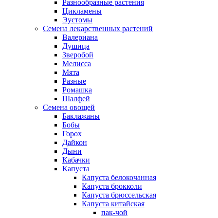
Разнообразные растения
Цикламены
Эустомы
Семена лекарственных растений
Валериана
Душица
Зверобой
Мелисса
Мята
Разные
Ромашка
Шалфей
Семена овощей
Баклажаны
Бобы
Горох
Дайкон
Дыни
Кабачки
Капуста
Капуста белокочанная
Капуста брокколи
Капуста брюссельская
Капуста китайская
пак-чой