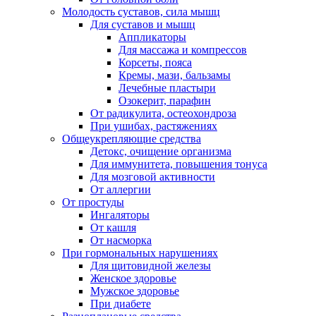
Молодость суставов, сила мышц
Для суставов и мышц
Аппликаторы
Для массажа и компрессов
Корсеты, пояса
Кремы, мази, бальзамы
Лечебные пластыри
Озокерит, парафин
От радикулита, остеохондроза
При ушибах, растяжениях
Общеукрепляющие средства
Детокс, очищение организма
Для иммунитета, повышения тонуса
Для мозговой активности
От аллергии
От простуды
Ингаляторы
От кашля
От насморка
При гормональных нарушениях
Для щитовидной железы
Женское здоровье
Мужское здоровье
При диабете