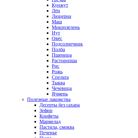
Кунжут
Лён
Люцерна
Маш
Микрозелень
Нут
Овёс
Подсолнечник
Полба
Пшеница
Расторопша
Рис
Рожь
Спельта
Тыква
Чечевица
Ячмень
Полезные лакомства
Десерты без сахара
Зефир
Конфеты
Мармелад
Пастила, смоква
Печенье