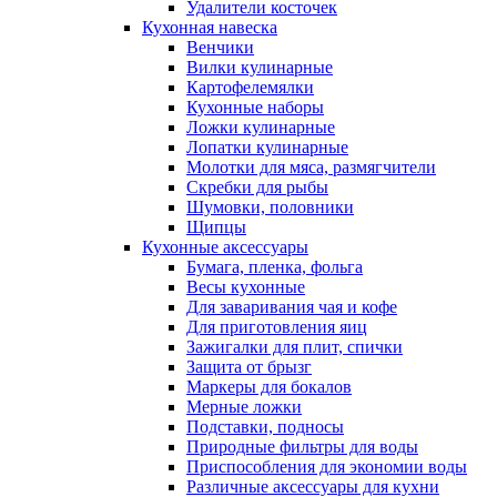
Удалители косточек
Кухонная навеска
Венчики
Вилки кулинарные
Картофелемялки
Кухонные наборы
Ложки кулинарные
Лопатки кулинарные
Молотки для мяса, размягчители
Скребки для рыбы
Шумовки, половники
Щипцы
Кухонные аксессуары
Бумага, пленка, фольга
Весы кухонные
Для заваривания чая и кофе
Для приготовления яиц
Зажигалки для плит, спички
Защита от брызг
Маркеры для бокалов
Мерные ложки
Подставки, подносы
Природные фильтры для воды
Приспособления для экономии воды
Различные аксессуары для кухни