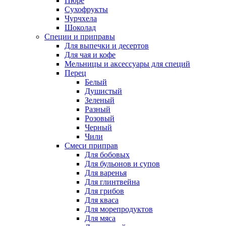
Пюре
Сухофрукты
Чурчхела
Шоколад
Специи и приправы
Для выпечки и десертов
Для чая и кофе
Мельницы и аксессуары для специй
Перец
Белый
Душистый
Зеленый
Разный
Розовый
Черный
Чили
Смеси приправ
Для бобовых
Для бульонов и супов
Для варенья
Для глинтвейна
Для грибов
Для кваса
Для морепродуктов
Для мяса