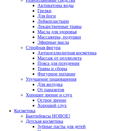
Разноплановые средства
Активаторы воды
Грелки
Для йоги
Лейкопластыри
Лекарственные травы
Масла для здоровья
Массажеры, подушки
Эфирные масла
Стройная фигура
Антицеллюлитная косметика
Массаж от целлюлита
Пояса для похудения
Травы и сборы
Фигурное питание
Улучшение пищеварения
Для желудка
От паразитов
Хорошее зрение и слух
Острое зрение
Хороший слух
Косметика
Бьютибоксы НОВОЕ!
Детская косметика
Зубные пасты для детей