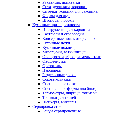
Рукавицы, прихватки
Сита, дуршлаги, воронки
Ситечки, коврики для раковины
Формы для льда
Штопоры, пробки
Кухонные принадлежности
Инструменты для карвинга
Кастрюли и сковородки
Консервные ножи, открывашки
Кухонные ножи
Кухонные ножницы
Мясорубки, ветчинницы
Овощерезки, тёрки, измельчители
Овощечистки
Орехоколы
Пароварки
Разделочные доски
Соковыжималки
Специальные ножи
Специальные формы для блюд
Термометры, шприцы, таймеры
Точилки для ножей
Шейкеры, миксеры
Сервировка стола
Блюда сервировочные