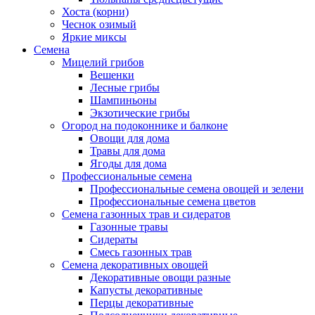
Хоста (корни)
Чеснок озимый
Яркие миксы
Семена
Мицелий грибов
Вешенки
Лесные грибы
Шампиньоны
Экзотические грибы
Огород на подоконнике и балконе
Овощи для дома
Травы для дома
Ягоды для дома
Профессиональные семена
Профессиональные семена овощей и зелени
Профессиональные семена цветов
Семена газонных трав и сидератов
Газонные травы
Сидераты
Смесь газонных трав
Семена декоративных овощей
Декоративные овощи разные
Капусты декоративные
Перцы декоративные