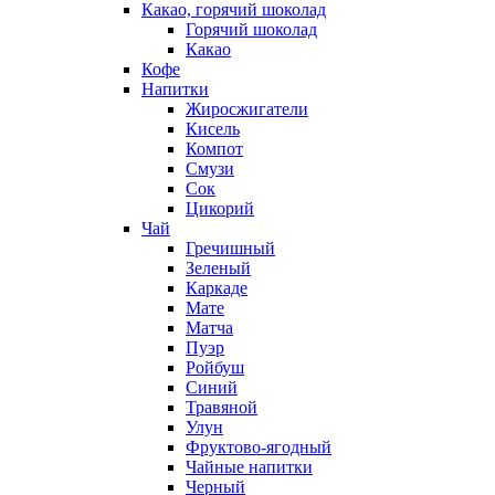
Какао, горячий шоколад
Горячий шоколад
Какао
Кофе
Напитки
Жиросжигатели
Кисель
Компот
Смузи
Сок
Цикорий
Чай
Гречишный
Зеленый
Каркаде
Мате
Матча
Пуэр
Ройбуш
Синий
Травяной
Улун
Фруктово-ягодный
Чайные напитки
Черный