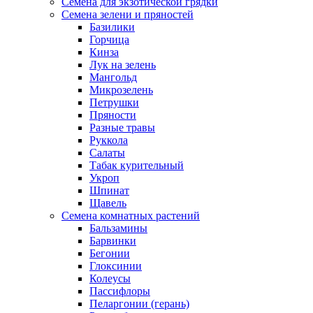
Семена для экзотической грядки
Семена зелени и пряностей
Базилики
Горчица
Кинза
Лук на зелень
Мангольд
Микрозелень
Петрушки
Пряности
Разные травы
Руккола
Салаты
Табак курительный
Укроп
Шпинат
Щавель
Семена комнатных растений
Бальзамины
Барвинки
Бегонии
Глоксинии
Колеусы
Пассифлоры
Пеларгонии (герань)