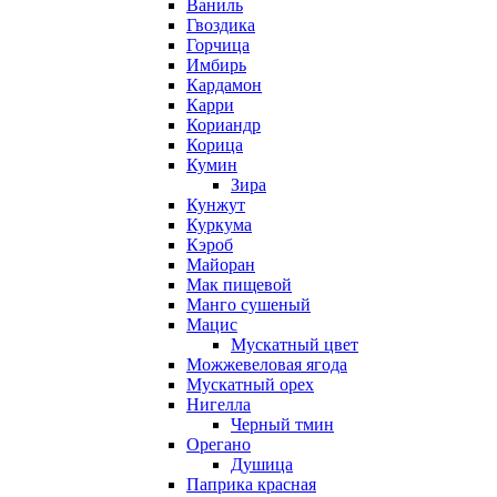
Ваниль
Гвоздика
Горчица
Имбирь
Кардамон
Карри
Кориандр
Корица
Кумин
Зира
Кунжут
Куркума
Кэроб
Майоран
Мак пищевой
Манго сушеный
Мацис
Мускатный цвет
Можжевеловая ягода
Мускатный орех
Нигелла
Черный тмин
Орегано
Душица
Паприка красная