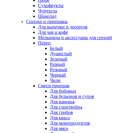
Пюре
Сухофрукты
Чурчхела
Шоколад
Специи и приправы
Для выпечки и десертов
Для чая и кофе
Мельницы и аксессуары для специй
Перец
Белый
Душистый
Зеленый
Разный
Розовый
Черный
Чили
Смеси приправ
Для бобовых
Для бульонов и супов
Для варенья
Для глинтвейна
Для грибов
Для кваса
Для морепродуктов
Для мяса