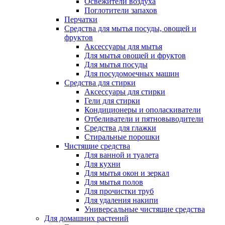
Освежители воздуха
Поглотители запахов
Перчатки
Средства для мытья посуды, овощей и
фруктов
Аксессуары для мытья
Для мытья овощей и фруктов
Для мытья посуды
Для посудомоечных машин
Средства для стирки
Аксессуары для стирки
Гели для стирки
Кондиционеры и ополаскиватели
Отбеливатели и пятновыводители
Средства для глажки
Стиральные порошки
Чистящие средства
Для ванной и туалета
Для кухни
Для мытья окон и зеркал
Для мытья полов
Для прочистки труб
Для удаления накипи
Универсальные чистящие средства
Для домашних растений