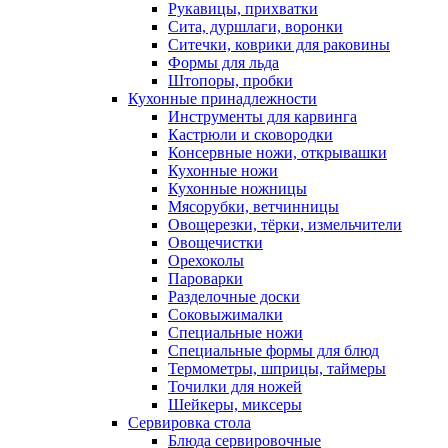
Рукавицы, прихватки
Сита, дуршлаги, воронки
Ситечки, коврики для раковины
Формы для льда
Штопоры, пробки
Кухонные принадлежности
Инструменты для карвинга
Кастрюли и сковородки
Консервные ножи, открывашки
Кухонные ножи
Кухонные ножницы
Мясорубки, ветчинницы
Овощерезки, тёрки, измельчители
Овощечистки
Орехоколы
Пароварки
Разделочные доски
Соковыжималки
Специальные ножи
Специальные формы для блюд
Термометры, шприцы, таймеры
Точилки для ножей
Шейкеры, миксеры
Сервировка стола
Блюда сервировочные