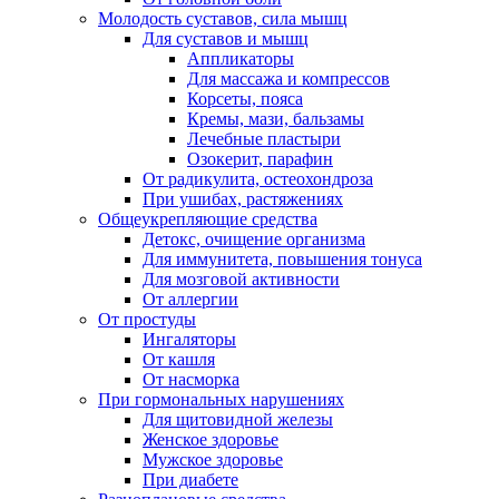
Молодость суставов, сила мышц
Для суставов и мышц
Аппликаторы
Для массажа и компрессов
Корсеты, пояса
Кремы, мази, бальзамы
Лечебные пластыри
Озокерит, парафин
От радикулита, остеохондроза
При ушибах, растяжениях
Общеукрепляющие средства
Детокс, очищение организма
Для иммунитета, повышения тонуса
Для мозговой активности
От аллергии
От простуды
Ингаляторы
От кашля
От насморка
При гормональных нарушениях
Для щитовидной железы
Женское здоровье
Мужское здоровье
При диабете