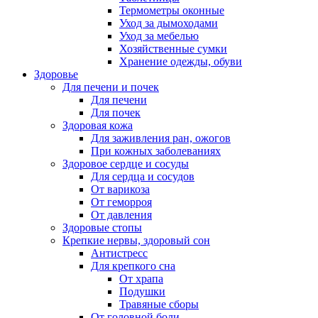
Термометры оконные
Уход за дымоходами
Уход за мебелью
Хозяйственные сумки
Хранение одежды, обуви
Здоровье
Для печени и почек
Для печени
Для почек
Здоровая кожа
Для заживления ран, ожогов
При кожных заболеваниях
Здоровое сердце и сосуды
Для сердца и сосудов
От варикоза
От геморроя
От давления
Здоровые стопы
Крепкие нервы, здоровый сон
Антистресс
Для крепкого сна
От храпа
Подушки
Травяные сборы
От головной боли