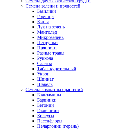
Семена для экзотической грядки
Семена зелени и пряностей
Базилики
Горчица
Кинза
Лук на зелень
Мангольд
Микрозелень
Петрушки
Пряности
Разные травы
Руккола
Салаты
Табак курительный
Укроп
Шпинат
Щавель
Семена комнатных растений
Бальзамины
Барвинки
Бегонии
Глоксинии
Колеусы
Пассифлоры
Пеларгонии (герань)