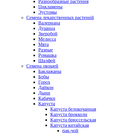
Разнообразные растения
Цикламены
Эустомы
Семена лекарственных растений
Валериана
Душица
Зверобой
Мелисса
Мята
Разные
Ромашка
Шалфей
Семена овощей
Баклажаны
Бобы
Горох
Дайкон
Дыни
Кабачки
Капуста
Капуста белокочанная
Капуста брокколи
Капуста брюссельская
Капуста китайская
пак-чой