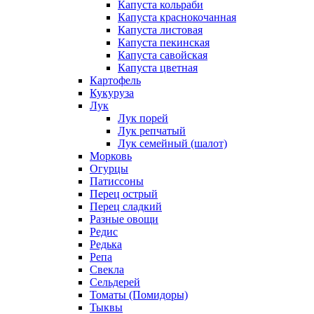
Капуста кольраби
Капуста краснокочанная
Капуста листовая
Капуста пекинская
Капуста савойская
Капуста цветная
Картофель
Кукуруза
Лук
Лук порей
Лук репчатый
Лук семейный (шалот)
Морковь
Огурцы
Патиссоны
Перец острый
Перец сладкий
Разные овощи
Редис
Редька
Репа
Свекла
Сельдерей
Томаты (Помидоры)
Тыквы