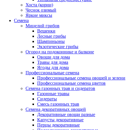
Хоста (корни)
Чеснок озимый
Яркие миксы
Семена
Мицелий грибов
Вешенки
Лесные грибы
Шампиньоны
Экзотические грибы
Огород на подоконнике и балконе
Овощи для дома
Травы для дома
Ягоды для дома
Профессиональные семена
Профессиональные семена овощей и зелени
Профессиональные семена цветов
Семена газонных трав и сидератов
Газонные травы
Сидераты
Смесь газонных трав
Семена декоративных овощей
Декоративные овощи разные
Капусты декоративные
Перцы декоративные