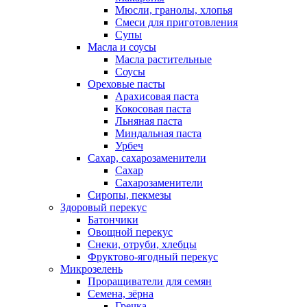
Мюсли, гранолы, хлопья
Смеси для приготовления
Супы
Масла и соусы
Масла растительные
Соусы
Ореховые пасты
Арахисовая паста
Кокосовая паста
Льняная паста
Миндальная паста
Урбеч
Сахар, сахарозаменители
Сахар
Сахарозаменители
Сиропы, пекмезы
Здоровый перекус
Батончики
Овощной перекус
Снеки, отруби, хлебцы
Фруктово-ягодный перекус
Микрозелень
Проращиватели для семян
Семена, зёрна
Гречка