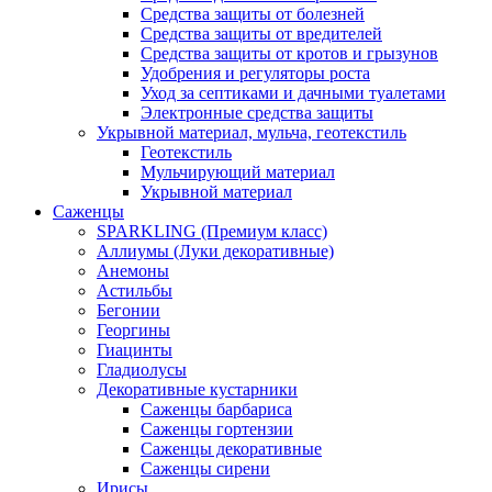
Средства защиты от болезней
Средства защиты от вредителей
Средства защиты от кротов и грызунов
Удобрения и регуляторы роста
Уход за септиками и дачными туалетами
Электронные средства защиты
Укрывной материал, мульча, геотекстиль
Геотекстиль
Мульчирующий материал
Укрывной материал
Саженцы
SPARKLING (Премиум класс)
Аллиумы (Луки декоративные)
Анемоны
Астильбы
Бегонии
Георгины
Гиацинты
Гладиолусы
Декоративные кустарники
Саженцы барбариса
Саженцы гортензии
Саженцы декоративные
Саженцы сирени
Ирисы