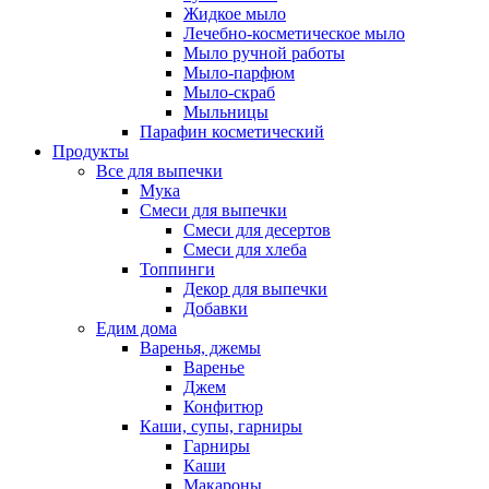
Жидкое мыло
Лечебно-косметическое мыло
Мыло ручной работы
Мыло-парфюм
Мыло-скраб
Мыльницы
Парафин косметический
Продукты
Все для выпечки
Мука
Смеси для выпечки
Смеси для десертов
Смеси для хлеба
Топпинги
Декор для выпечки
Добавки
Едим дома
Варенья, джемы
Варенье
Джем
Конфитюр
Каши, супы, гарниры
Гарниры
Каши
Макароны