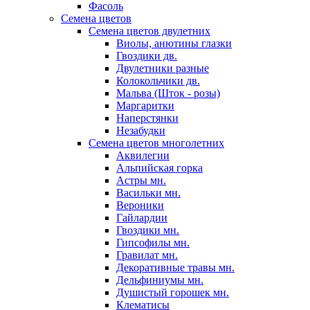
Фасоль
Семена цветов
Семена цветов двулетних
Виолы, анютины глазки
Гвоздики дв.
Двулетники разные
Колокольчики дв.
Мальва (Шток - розы)
Маргаритки
Наперстянки
Незабудки
Семена цветов многолетних
Аквилегии
Альпийская горка
Астры мн.
Васильки мн.
Вероники
Гайлардии
Гвоздики мн.
Гипсофилы мн.
Гравилат мн.
Декоративные травы мн.
Дельфиниумы мн.
Душистый горошек мн.
Клематисы