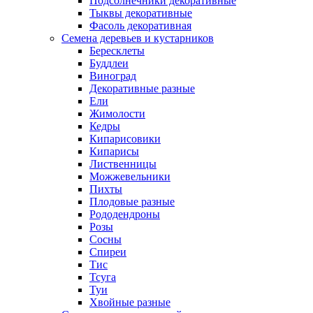
Подсолнечники декоративные
Тыквы декоративные
Фасоль декоративная
Семена деревьев и кустарников
Бересклеты
Буддлеи
Виноград
Декоративные разные
Ели
Жимолости
Кедры
Кипарисовики
Кипарисы
Лиственницы
Можжевельники
Пихты
Плодовые разные
Рододендроны
Розы
Сосны
Спиреи
Тис
Тсуга
Туи
Хвойные разные