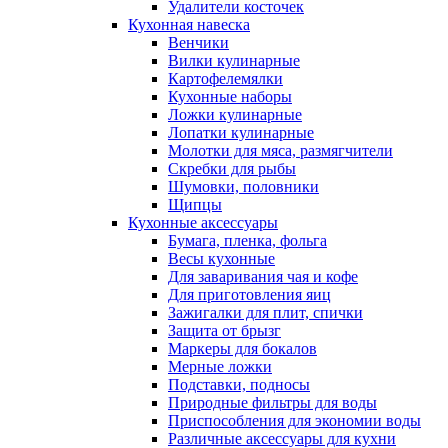
Удалители косточек
Кухонная навеска
Венчики
Вилки кулинарные
Картофелемялки
Кухонные наборы
Ложки кулинарные
Лопатки кулинарные
Молотки для мяса, размягчители
Скребки для рыбы
Шумовки, половники
Щипцы
Кухонные аксессуары
Бумага, пленка, фольга
Весы кухонные
Для заваривания чая и кофе
Для приготовления яиц
Зажигалки для плит, спички
Защита от брызг
Маркеры для бокалов
Мерные ложки
Подставки, подносы
Природные фильтры для воды
Приспособления для экономии воды
Различные аксессуары для кухни