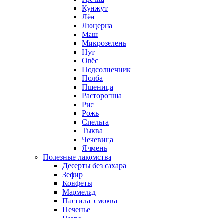
Кунжут
Лён
Люцерна
Маш
Микрозелень
Нут
Овёс
Подсолнечник
Полба
Пшеница
Расторопша
Рис
Рожь
Спельта
Тыква
Чечевица
Ячмень
Полезные лакомства
Десерты без сахара
Зефир
Конфеты
Мармелад
Пастила, смоква
Печенье