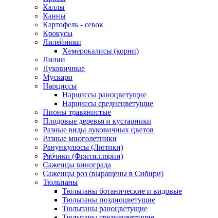
Каллы
Канны
Картофель - севок
Крокусы
Лилейники
Хемерокалисы (корни)
Лилии
Луковичные
Мускари
Нарциссы
Нарциссы раноцветущие
Нарциссы среднецветущие
Пионы травянистые
Плодовые деревья и кустарники
Разные виды луковичных цветов
Разные многолетники
Ранункулюсы (Лютики)
Рябчики (Фритиллярии)
Саженцы винограда
Саженцы роз (выращены в Сибири)
Тюльпаны
Тюльпаны ботанические и видовые
Тюльпаны поздноцветущие
Тюльпаны раноцветущие
Тюльпаны среднецветущие