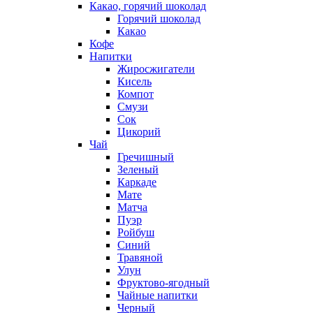
Какао, горячий шоколад
Горячий шоколад
Какао
Кофе
Напитки
Жиросжигатели
Кисель
Компот
Смузи
Сок
Цикорий
Чай
Гречишный
Зеленый
Каркаде
Мате
Матча
Пуэр
Ройбуш
Синий
Травяной
Улун
Фруктово-ягодный
Чайные напитки
Черный