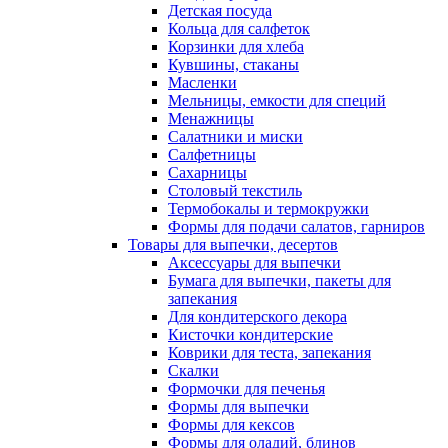
Детская посуда
Кольца для салфеток
Корзинки для хлеба
Кувшины, стаканы
Масленки
Мельницы, емкости для специй
Менажницы
Салатники и миски
Салфетницы
Сахарницы
Столовый текстиль
Термобокалы и термокружки
Формы для подачи салатов, гарниров
Товары для выпечки, десертов
Аксессуары для выпечки
Бумага для выпечки, пакеты для
запекания
Для кондитерского декора
Кисточки кондитерские
Коврики для теста, запекания
Скалки
Формочки для печенья
Формы для выпечки
Формы для кексов
Формы для оладий, блинов