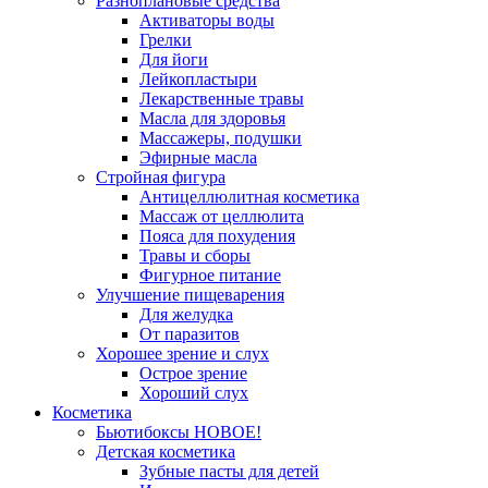
Разноплановые средства
Активаторы воды
Грелки
Для йоги
Лейкопластыри
Лекарственные травы
Масла для здоровья
Массажеры, подушки
Эфирные масла
Стройная фигура
Антицеллюлитная косметика
Массаж от целлюлита
Пояса для похудения
Травы и сборы
Фигурное питание
Улучшение пищеварения
Для желудка
От паразитов
Хорошее зрение и слух
Острое зрение
Хороший слух
Косметика
Бьютибоксы НОВОЕ!
Детская косметика
Зубные пасты для детей