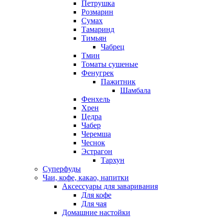
Петрушка
Розмарин
Сумах
Тамаринд
Тимьян
Чабрец
Тмин
Томаты сушеные
Фенугрек
Пажитник
Шамбала
Фенхель
Хрен
Цедра
Чабер
Черемша
Чеснок
Эстрагон
Тархун
Суперфуды
Чаи, кофе, какао, напитки
Аксессуары для заваривания
Для кофе
Для чая
Домашние настойки