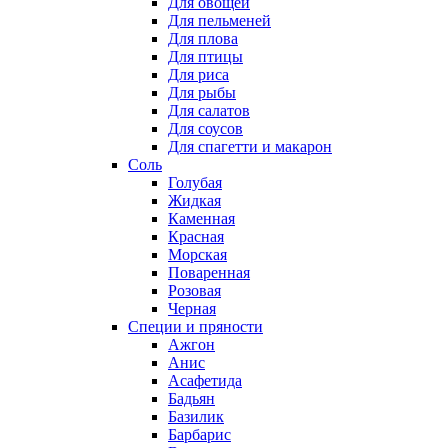
Для овощей
Для пельменей
Для плова
Для птицы
Для риса
Для рыбы
Для салатов
Для соусов
Для спагетти и макарон
Соль
Голубая
Жидкая
Каменная
Красная
Морская
Поваренная
Розовая
Черная
Специи и пряности
Ажгон
Анис
Асафетида
Бадьян
Базилик
Барбарис