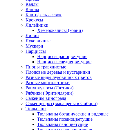
Каллы
Канны
Картофель - севок
Крокусы
Лилейники
Хемерокалисы (корни)
Лилии
Луковичные
Мускари
Нарциссы
Нарциссы раноцветущие
Нарциссы среднецветущие
Пионы травянистые
Плодовые деревья и кустарники
Разные виды луковичных цветов
Разные многолетники
Ранункулюсы (Лютики)
Рябчики (Фритиллярии)
Саженцы винограда
Саженцы роз (выращены в Сибири)
Тюльпаны
Тюльпаны ботанические и видовые
Тюльпаны поздноцветущие
Тюльпаны раноцветущие
Тюльпаны среднецветущие