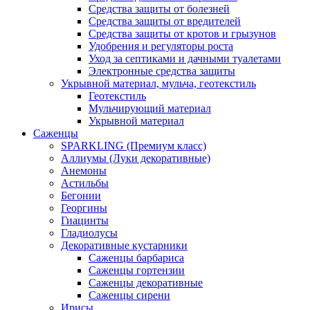
Средства защиты от болезней
Средства защиты от вредителей
Средства защиты от кротов и грызунов
Удобрения и регуляторы роста
Уход за септиками и дачными туалетами
Электронные средства защиты
Укрывной материал, мульча, геотекстиль
Геотекстиль
Мульчирующий материал
Укрывной материал
Саженцы
SPARKLING (Премиум класс)
Аллиумы (Луки декоративные)
Анемоны
Астильбы
Бегонии
Георгины
Гиацинты
Гладиолусы
Декоративные кустарники
Саженцы барбариса
Саженцы гортензии
Саженцы декоративные
Саженцы сирени
Ирисы