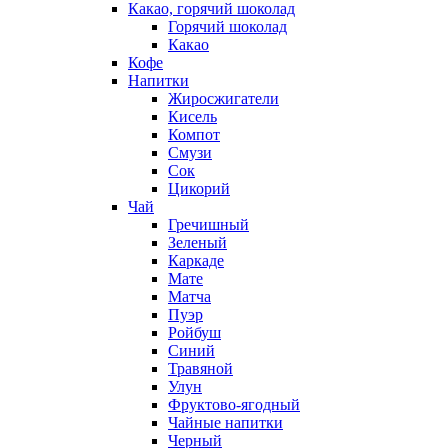
Какао, горячий шоколад
Горячий шоколад
Какао
Кофе
Напитки
Жиросжигатели
Кисель
Компот
Смузи
Сок
Цикорий
Чай
Гречишный
Зеленый
Каркаде
Мате
Матча
Пуэр
Ройбуш
Синий
Травяной
Улун
Фруктово-ягодный
Чайные напитки
Черный