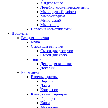
Жидкое мыло
Лечебно-косметическое мыло
Мыло ручной работы
Мыло-парфюм
Мыло-скраб
Мыльницы
Парафин косметический
Продукты
Все для выпечки
Мука
Смеси для выпечки
Смеси для десертов
Смеси для хлеба
Топпинги
Декор для выпечки
Добавки
Едим дома
Варенья, джемы
Варенье
Джем
Конфитюр
Каши, супы, гарниры
Гарниры
Каши
Макароны