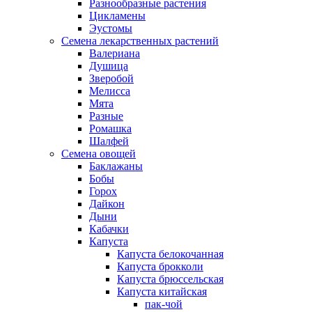
Разнообразные растения
Цикламены
Эустомы
Семена лекарственных растений
Валериана
Душица
Зверобой
Мелисса
Мята
Разные
Ромашка
Шалфей
Семена овощей
Баклажаны
Бобы
Горох
Дайкон
Дыни
Кабачки
Капуста
Капуста белокочанная
Капуста брокколи
Капуста брюссельская
Капуста китайская
пак-чой