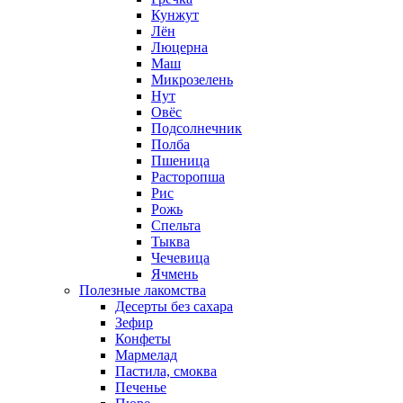
Кунжут
Лён
Люцерна
Маш
Микрозелень
Нут
Овёс
Подсолнечник
Полба
Пшеница
Расторопша
Рис
Рожь
Спельта
Тыква
Чечевица
Ячмень
Полезные лакомства
Десерты без сахара
Зефир
Конфеты
Мармелад
Пастила, смоква
Печенье