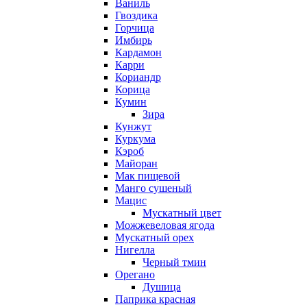
Ваниль
Гвоздика
Горчица
Имбирь
Кардамон
Карри
Кориандр
Корица
Кумин
Зира
Кунжут
Куркума
Кэроб
Майоран
Мак пищевой
Манго сушеный
Мацис
Мускатный цвет
Можжевеловая ягода
Мускатный орех
Нигелла
Черный тмин
Орегано
Душица
Паприка красная