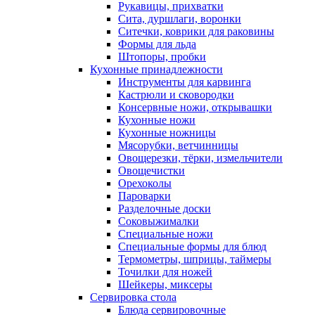
Рукавицы, прихватки
Сита, дуршлаги, воронки
Ситечки, коврики для раковины
Формы для льда
Штопоры, пробки
Кухонные принадлежности
Инструменты для карвинга
Кастрюли и сковородки
Консервные ножи, открывашки
Кухонные ножи
Кухонные ножницы
Мясорубки, ветчинницы
Овощерезки, тёрки, измельчители
Овощечистки
Орехоколы
Пароварки
Разделочные доски
Соковыжималки
Специальные ножи
Специальные формы для блюд
Термометры, шприцы, таймеры
Точилки для ножей
Шейкеры, миксеры
Сервировка стола
Блюда сервировочные