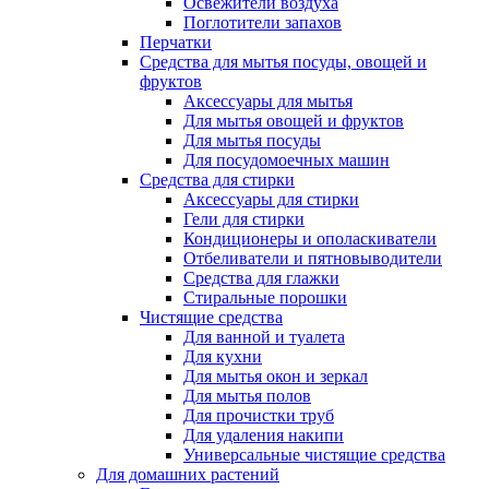
Освежители воздуха
Поглотители запахов
Перчатки
Средства для мытья посуды, овощей и
фруктов
Аксессуары для мытья
Для мытья овощей и фруктов
Для мытья посуды
Для посудомоечных машин
Средства для стирки
Аксессуары для стирки
Гели для стирки
Кондиционеры и ополаскиватели
Отбеливатели и пятновыводители
Средства для глажки
Стиральные порошки
Чистящие средства
Для ванной и туалета
Для кухни
Для мытья окон и зеркал
Для мытья полов
Для прочистки труб
Для удаления накипи
Универсальные чистящие средства
Для домашних растений