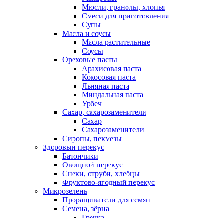
Мюсли, гранолы, хлопья
Смеси для приготовления
Супы
Масла и соусы
Масла растительные
Соусы
Ореховые пасты
Арахисовая паста
Кокосовая паста
Льняная паста
Миндальная паста
Урбеч
Сахар, сахарозаменители
Сахар
Сахарозаменители
Сиропы, пекмезы
Здоровый перекус
Батончики
Овощной перекус
Снеки, отруби, хлебцы
Фруктово-ягодный перекус
Микрозелень
Проращиватели для семян
Семена, зёрна
Гречка