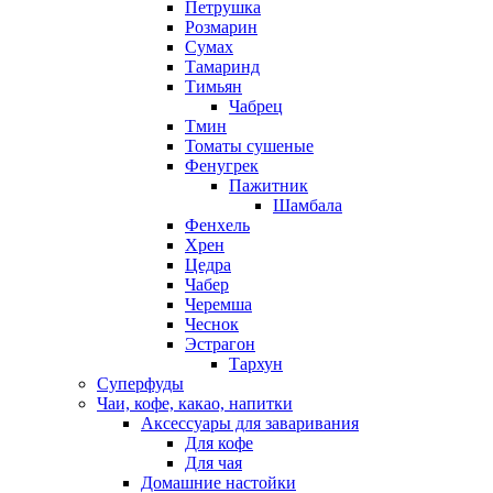
Петрушка
Розмарин
Сумах
Тамаринд
Тимьян
Чабрец
Тмин
Томаты сушеные
Фенугрек
Пажитник
Шамбала
Фенхель
Хрен
Цедра
Чабер
Черемша
Чеснок
Эстрагон
Тархун
Суперфуды
Чаи, кофе, какао, напитки
Аксессуары для заваривания
Для кофе
Для чая
Домашние настойки