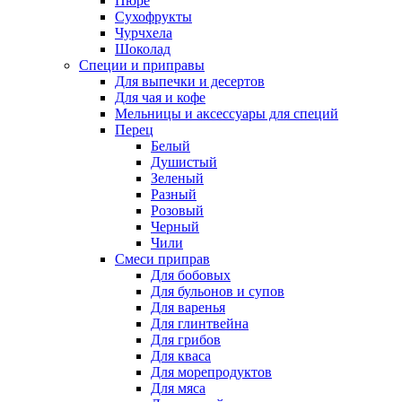
Пюре
Сухофрукты
Чурчхела
Шоколад
Специи и приправы
Для выпечки и десертов
Для чая и кофе
Мельницы и аксессуары для специй
Перец
Белый
Душистый
Зеленый
Разный
Розовый
Черный
Чили
Смеси приправ
Для бобовых
Для бульонов и супов
Для варенья
Для глинтвейна
Для грибов
Для кваса
Для морепродуктов
Для мяса