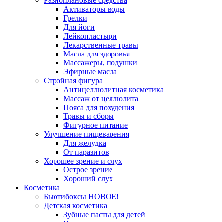
Разноплановые средства
Активаторы воды
Грелки
Для йоги
Лейкопластыри
Лекарственные травы
Масла для здоровья
Массажеры, подушки
Эфирные масла
Стройная фигура
Антицеллюлитная косметика
Массаж от целлюлита
Пояса для похудения
Травы и сборы
Фигурное питание
Улучшение пищеварения
Для желудка
От паразитов
Хорошее зрение и слух
Острое зрение
Хороший слух
Косметика
Бьютибоксы НОВОЕ!
Детская косметика
Зубные пасты для детей