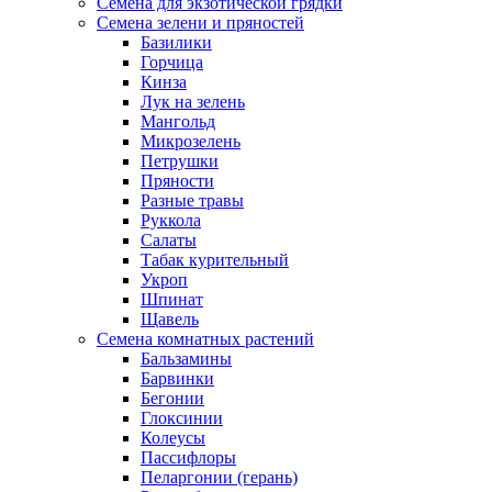
Семена для экзотической грядки
Семена зелени и пряностей
Базилики
Горчица
Кинза
Лук на зелень
Мангольд
Микрозелень
Петрушки
Пряности
Разные травы
Руккола
Салаты
Табак курительный
Укроп
Шпинат
Щавель
Семена комнатных растений
Бальзамины
Барвинки
Бегонии
Глоксинии
Колеусы
Пассифлоры
Пеларгонии (герань)