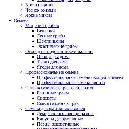
Хоста (корни)
Чеснок озимый
Яркие миксы
Семена
Мицелий грибов
Вешенки
Лесные грибы
Шампиньоны
Экзотические грибы
Огород на подоконнике и балконе
Овощи для дома
Травы для дома
Ягоды для дома
Профессиональные семена
Профессиональные семена овощей и зелени
Профессиональные семена цветов
Семена газонных трав и сидератов
Газонные травы
Сидераты
Смесь газонных трав
Семена декоративных овощей
Декоративные овощи разные
Капусты декоративные
Перцы декоративные