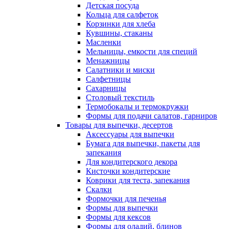
Детская посуда
Кольца для салфеток
Корзинки для хлеба
Кувшины, стаканы
Масленки
Мельницы, емкости для специй
Менажницы
Салатники и миски
Салфетницы
Сахарницы
Столовый текстиль
Термобокалы и термокружки
Формы для подачи салатов, гарниров
Товары для выпечки, десертов
Аксессуары для выпечки
Бумага для выпечки, пакеты для
запекания
Для кондитерского декора
Кисточки кондитерские
Коврики для теста, запекания
Скалки
Формочки для печенья
Формы для выпечки
Формы для кексов
Формы для оладий, блинов