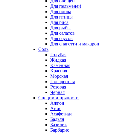
Для овощей
Для пельменей
Для плова
Для птицы
Для риса
Для рыбы
Для салатов
Для соусов
Для спагетти и макарон
Соль
Голубая
Жидкая
Каменная
Красная
Морская
Поваренная
Розовая
Черная
Специи и пряности
Ажгон
Анис
Асафетида
Бадьян
Базилик
Барбарис