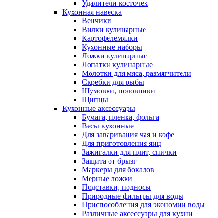
Удалители косточек
Кухонная навеска
Венчики
Вилки кулинарные
Картофелемялки
Кухонные наборы
Ложки кулинарные
Лопатки кулинарные
Молотки для мяса, размягчители
Скребки для рыбы
Шумовки, половники
Щипцы
Кухонные аксессуары
Бумага, пленка, фольга
Весы кухонные
Для заваривания чая и кофе
Для приготовления яиц
Зажигалки для плит, спички
Защита от брызг
Маркеры для бокалов
Мерные ложки
Подставки, подносы
Природные фильтры для воды
Приспособления для экономии воды
Различные аксессуары для кухни