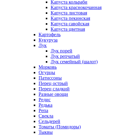
Капуста кольраби
Капуста краснокочанная
Капуста листовая
Капуста пекинская
Капуста савойская
Капуста цветная
Картофель
Кукуруза
Лук
Лук порей
Лук репчатый
Лук семейный (шалот)
Морковь
Огурцы
Патиссоны
Перец острый
Перец сладкий
Разные овощи
Редис
Редька
Репа
Свекла
Сельдерей
Томаты (Помидоры)
Тыквы