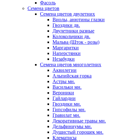
Фасоль
Семена цветов
Семена цветов двулетних
Виолы, анютины глазки
Гвоздики дв.
Двулетники разные
Колокольчики дв.
Мальва (Шток - розы)
Маргаритки
Наперстянки
Незабудки
Семена цветов многолетних
Аквилегии
Альпийская горка
Астры мн.
Васильки мн.
Вероники
Гайлардии
Гвоздики мн.
Гипсофилы мн.
Гравилат мн.
Декоративные травы мн.
Дельфиниумы мн.
Душистый горошек мн.
Клематисы