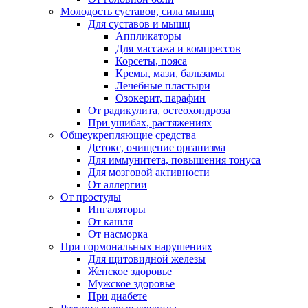
Молодость суставов, сила мышц
Для суставов и мышц
Аппликаторы
Для массажа и компрессов
Корсеты, пояса
Кремы, мази, бальзамы
Лечебные пластыри
Озокерит, парафин
От радикулита, остеохондроза
При ушибах, растяжениях
Общеукрепляющие средства
Детокс, очищение организма
Для иммунитета, повышения тонуса
Для мозговой активности
От аллергии
От простуды
Ингаляторы
От кашля
От насморка
При гормональных нарушениях
Для щитовидной железы
Женское здоровье
Мужское здоровье
При диабете