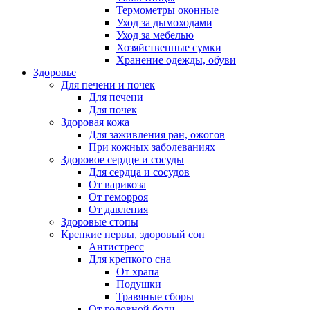
Термометры оконные
Уход за дымоходами
Уход за мебелью
Хозяйственные сумки
Хранение одежды, обуви
Здоровье
Для печени и почек
Для печени
Для почек
Здоровая кожа
Для заживления ран, ожогов
При кожных заболеваниях
Здоровое сердце и сосуды
Для сердца и сосудов
От варикоза
От геморроя
От давления
Здоровые стопы
Крепкие нервы, здоровый сон
Антистресс
Для крепкого сна
От храпа
Подушки
Травяные сборы
От головной боли