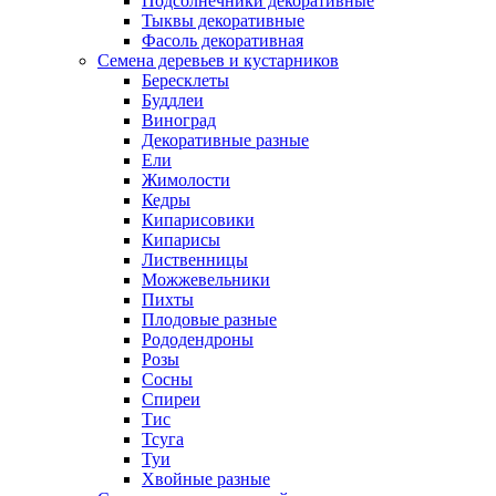
Подсолнечники декоративные
Тыквы декоративные
Фасоль декоративная
Семена деревьев и кустарников
Бересклеты
Буддлеи
Виноград
Декоративные разные
Ели
Жимолости
Кедры
Кипарисовики
Кипарисы
Лиственницы
Можжевельники
Пихты
Плодовые разные
Рододендроны
Розы
Сосны
Спиреи
Тис
Тсуга
Туи
Хвойные разные