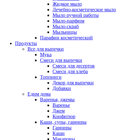
Жидкое мыло
Лечебно-косметическое мыло
Мыло ручной работы
Мыло-парфюм
Мыло-скраб
Мыльницы
Парафин косметический
Продукты
Все для выпечки
Мука
Смеси для выпечки
Смеси для десертов
Смеси для хлеба
Топпинги
Декор для выпечки
Добавки
Едим дома
Варенья, джемы
Варенье
Джем
Конфитюр
Каши, супы, гарниры
Гарниры
Каши
Макароны