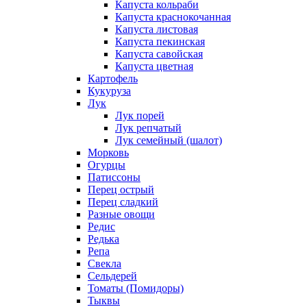
Капуста кольраби
Капуста краснокочанная
Капуста листовая
Капуста пекинская
Капуста савойская
Капуста цветная
Картофель
Кукуруза
Лук
Лук порей
Лук репчатый
Лук семейный (шалот)
Морковь
Огурцы
Патиссоны
Перец острый
Перец сладкий
Разные овощи
Редис
Редька
Репа
Свекла
Сельдерей
Томаты (Помидоры)
Тыквы