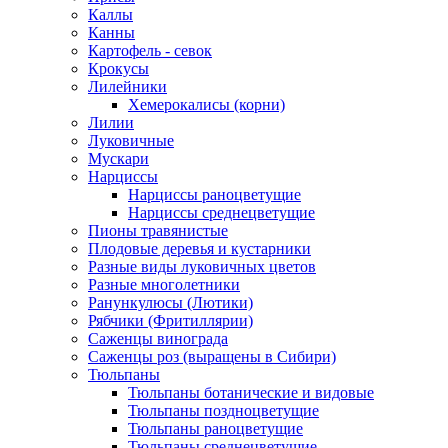
Каллы
Канны
Картофель - севок
Крокусы
Лилейники
Хемерокалисы (корни)
Лилии
Луковичные
Мускари
Нарциссы
Нарциссы раноцветущие
Нарциссы среднецветущие
Пионы травянистые
Плодовые деревья и кустарники
Разные виды луковичных цветов
Разные многолетники
Ранункулюсы (Лютики)
Рябчики (Фритиллярии)
Саженцы винограда
Саженцы роз (выращены в Сибири)
Тюльпаны
Тюльпаны ботанические и видовые
Тюльпаны поздноцветущие
Тюльпаны раноцветущие
Тюльпаны среднецветущие