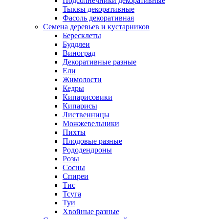
Подсолнечники декоративные
Тыквы декоративные
Фасоль декоративная
Семена деревьев и кустарников
Бересклеты
Буддлеи
Виноград
Декоративные разные
Ели
Жимолости
Кедры
Кипарисовики
Кипарисы
Лиственницы
Можжевельники
Пихты
Плодовые разные
Рододендроны
Розы
Сосны
Спиреи
Тис
Тсуга
Туи
Хвойные разные