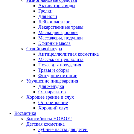
Разноплановые средства
Активаторы воды
Грелки
Для йоги
Лейкопластыри
Лекарственные травы
Масла для здоровья
Массажеры, подушки
Эфирные масла
Стройная фигура
Антицеллюлитная косметика
Массаж от целлюлита
Пояса для похудения
Травы и сборы
Фигурное питание
Улучшение пищеварения
Для желудка
От паразитов
Хорошее зрение и слух
Острое зрение
Хороший слух
Косметика
Бьютибоксы НОВОЕ!
Детская косметика
Зубные пасты для детей