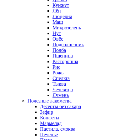
Кунжут
Лён
Люцерна
Маш
Микрозелень
Нут
Овёс
Подсолнечник
Полба
Пшеница
Расторопша
Рис
Рожь
Спельта
Тыква
Чечевица
Ячмень
Полезные лакомства
Десерты без сахара
Зефир
Конфеты
Мармелад
Пастила, смоква
Печенье