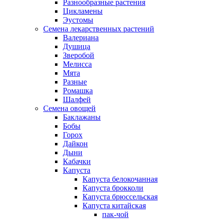
Разнообразные растения
Цикламены
Эустомы
Семена лекарственных растений
Валериана
Душица
Зверобой
Мелисса
Мята
Разные
Ромашка
Шалфей
Семена овощей
Баклажаны
Бобы
Горох
Дайкон
Дыни
Кабачки
Капуста
Капуста белокочанная
Капуста брокколи
Капуста брюссельская
Капуста китайская
пак-чой