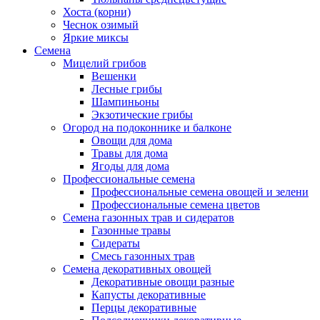
Хоста (корни)
Чеснок озимый
Яркие миксы
Семена
Мицелий грибов
Вешенки
Лесные грибы
Шампиньоны
Экзотические грибы
Огород на подоконнике и балконе
Овощи для дома
Травы для дома
Ягоды для дома
Профессиональные семена
Профессиональные семена овощей и зелени
Профессиональные семена цветов
Семена газонных трав и сидератов
Газонные травы
Сидераты
Смесь газонных трав
Семена декоративных овощей
Декоративные овощи разные
Капусты декоративные
Перцы декоративные