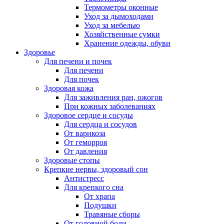
Термометры оконные
Уход за дымоходами
Уход за мебелью
Хозяйственные сумки
Хранение одежды, обуви
Здоровье
Для печени и почек
Для печени
Для почек
Здоровая кожа
Для заживления ран, ожогов
При кожных заболеваниях
Здоровое сердце и сосуды
Для сердца и сосудов
От варикоза
От геморроя
От давления
Здоровые стопы
Крепкие нервы, здоровый сон
Антистресс
Для крепкого сна
От храпа
Подушки
Травяные сборы
От головной боли