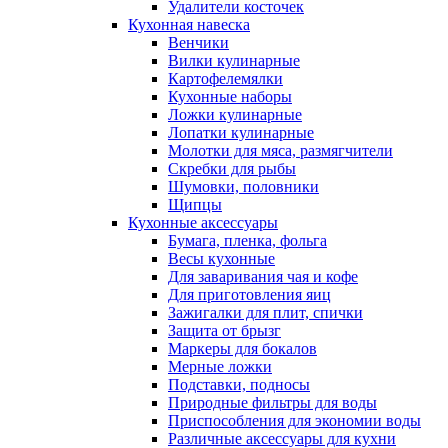
Удалители косточек
Кухонная навеска
Венчики
Вилки кулинарные
Картофелемялки
Кухонные наборы
Ложки кулинарные
Лопатки кулинарные
Молотки для мяса, размягчители
Скребки для рыбы
Шумовки, половники
Щипцы
Кухонные аксессуары
Бумага, пленка, фольга
Весы кухонные
Для заваривания чая и кофе
Для приготовления яиц
Зажигалки для плит, спички
Защита от брызг
Маркеры для бокалов
Мерные ложки
Подставки, подносы
Природные фильтры для воды
Приспособления для экономии воды
Различные аксессуары для кухни