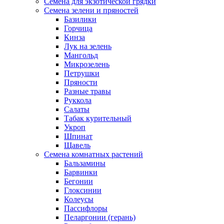
Семена для экзотической грядки
Семена зелени и пряностей
Базилики
Горчица
Кинза
Лук на зелень
Мангольд
Микрозелень
Петрушки
Пряности
Разные травы
Руккола
Салаты
Табак курительный
Укроп
Шпинат
Щавель
Семена комнатных растений
Бальзамины
Барвинки
Бегонии
Глоксинии
Колеусы
Пассифлоры
Пеларгонии (герань)