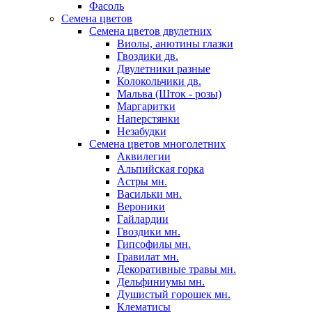
Фасоль
Семена цветов
Семена цветов двулетних
Виолы, анютины глазки
Гвоздики дв.
Двулетники разные
Колокольчики дв.
Мальва (Шток - розы)
Маргаритки
Наперстянки
Незабудки
Семена цветов многолетних
Аквилегии
Альпийская горка
Астры мн.
Васильки мн.
Вероники
Гайлардии
Гвоздики мн.
Гипсофилы мн.
Гравилат мн.
Декоративные травы мн.
Дельфиниумы мн.
Душистый горошек мн.
Клематисы