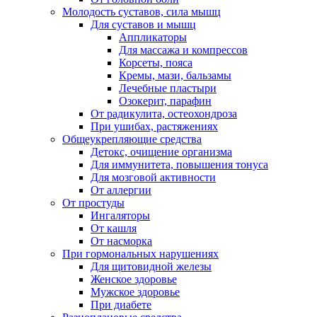
Молодость суставов, сила мышц
Для суставов и мышц
Аппликаторы
Для массажа и компрессов
Корсеты, пояса
Кремы, мази, бальзамы
Лечебные пластыри
Озокерит, парафин
От радикулита, остеохондроза
При ушибах, растяжениях
Общеукрепляющие средства
Детокс, очищение организма
Для иммунитета, повышения тонуса
Для мозговой активности
От аллергии
От простуды
Ингаляторы
От кашля
От насморка
При гормональных нарушениях
Для щитовидной железы
Женское здоровье
Мужское здоровье
При диабете