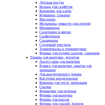
Детская посуда
Кольца для салфеток
Корзинки для хлеба
Кувшины, стаканы
Масленки
Мельницы, емкости для специй
Менажницы
Салатники и миски
Салфетницы
Сахарницы
Столовый текстиль
Термобокалы и термокружки
Формы для подачи салатов, гарниров
Товары для выпечки, десертов
Аксессуары для выпечки
Бумага для выпечки, пакеты для
запекания
Для кондитерского декора
Кисточки кондитерские
Коврики для теста, запекания
Скалки
Формочки для печенья
Формы для выпечки
Формы для кексов
Формы для оладий, блинов