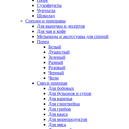
Пюре
Сухофрукты
Чурчхела
Шоколад
Специи и приправы
Для выпечки и десертов
Для чая и кофе
Мельницы и аксессуары для специй
Перец
Белый
Душистый
Зеленый
Разный
Розовый
Черный
Чили
Смеси приправ
Для бобовых
Для бульонов и супов
Для варенья
Для глинтвейна
Для грибов
Для кваса
Для морепродуктов
Для мяса