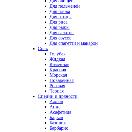
Для овощей
Для пельменей
Для плова
Для птицы
Для риса
Для рыбы
Для салатов
Для соусов
Для спагетти и макарон
Соль
Голубая
Жидкая
Каменная
Красная
Морская
Поваренная
Розовая
Черная
Специи и пряности
Ажгон
Анис
Асафетида
Бадьян
Базилик
Барбарис