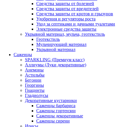
Средства защиты от болезней
Средства защиты от вредителей
Средства защиты от кротов и грызунов
Удобрения и регуляторы роста
Уход за септиками и дачными туалетами
Электронные средства защиты
Укрывной материал, мульча, геотекстиль
Геотекстиль
Мульчирующий материал
Укрывной материал
Саженцы
SPARKLING (Премиум класс)
Аллиумы (Луки декоративные)
Анемоны
Астильбы
Бегонии
Георгины
Гиацинты
Гладиолусы
Декоративные кустарники
Саженцы барбариса
Саженцы гортензии
Саженцы декоративные
Саженцы сирени
Ирисы