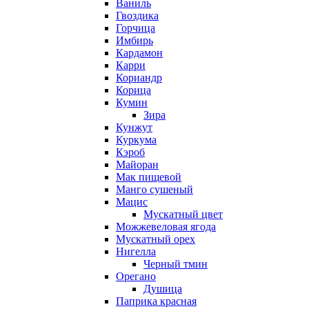
Ваниль
Гвоздика
Горчица
Имбирь
Кардамон
Карри
Кориандр
Корица
Кумин
Зира
Кунжут
Куркума
Кэроб
Майоран
Мак пищевой
Манго сушеный
Мацис
Мускатный цвет
Можжевеловая ягода
Мускатный орех
Нигелла
Черный тмин
Орегано
Душица
Паприка красная