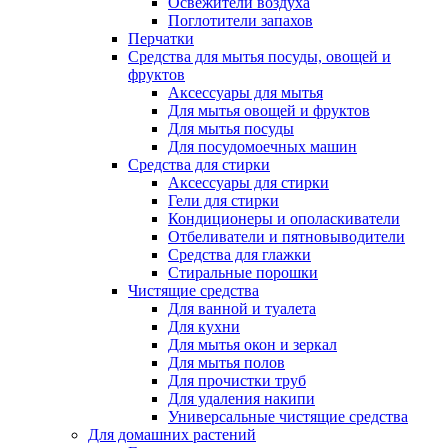
Освежители воздуха
Поглотители запахов
Перчатки
Средства для мытья посуды, овощей и
фруктов
Аксессуары для мытья
Для мытья овощей и фруктов
Для мытья посуды
Для посудомоечных машин
Средства для стирки
Аксессуары для стирки
Гели для стирки
Кондиционеры и ополаскиватели
Отбеливатели и пятновыводители
Средства для глажки
Стиральные порошки
Чистящие средства
Для ванной и туалета
Для кухни
Для мытья окон и зеркал
Для мытья полов
Для прочистки труб
Для удаления накипи
Универсальные чистящие средства
Для домашних растений