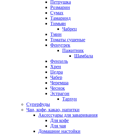
Петрушка
Розмарин
Сумах
Тамаринд
Тимьян
Чабрец
Тмин
Томаты сушеные
Фенугрек
Пажитник
Шамбала
Фенхель
Хрен
Цедра
Чабер
Черемша
Чеснок
Эстрагон
Тархун
Суперфуды
Чаи, кофе, какао, напитки
Аксессуары для заваривания
Для кофе
Для чая
Домашние настойки