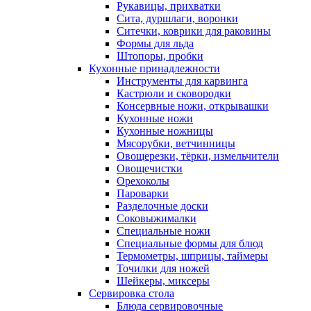
Рукавицы, прихватки
Сита, дуршлаги, воронки
Ситечки, коврики для раковины
Формы для льда
Штопоры, пробки
Кухонные принадлежности
Инструменты для карвинга
Кастрюли и сковородки
Консервные ножи, открывашки
Кухонные ножи
Кухонные ножницы
Мясорубки, ветчинницы
Овощерезки, тёрки, измельчители
Овощечистки
Орехоколы
Пароварки
Разделочные доски
Соковыжималки
Специальные ножи
Специальные формы для блюд
Термометры, шприцы, таймеры
Точилки для ножей
Шейкеры, миксеры
Сервировка стола
Блюда сервировочные