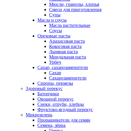
Мюсли, гранолы, хлопья
Смеси для приготовления
Супы
Масла и соусы
Масла растительные
Соусы
Ореховые пасты
Арахисовая паста
Кокосовая паста
Льняная паста
Миндальная паста
Урбеч
Сахар, сахарозаменители
Сахар
Сахарозаменители
Сиропы, пекмезы
Здоровый перекус
Батончики
Овощной перекус
Снеки, отруби, хлебцы
Фруктово-ягодный перекус
Микрозелень
Проращиватели для семян
Семена, зёрна
Гречка