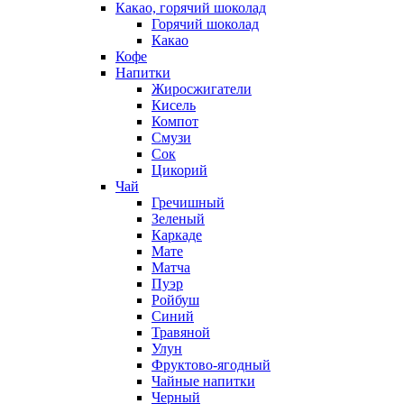
Какао, горячий шоколад
Горячий шоколад
Какао
Кофе
Напитки
Жиросжигатели
Кисель
Компот
Смузи
Сок
Цикорий
Чай
Гречишный
Зеленый
Каркаде
Мате
Матча
Пуэр
Ройбуш
Синий
Травяной
Улун
Фруктово-ягодный
Чайные напитки
Черный