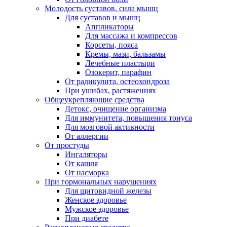
Молодость суставов, сила мышц
Для суставов и мышц
Аппликаторы
Для массажа и компрессов
Корсеты, пояса
Кремы, мази, бальзамы
Лечебные пластыри
Озокерит, парафин
От радикулита, остеохондроза
При ушибах, растяжениях
Общеукрепляющие средства
Детокс, очищение организма
Для иммунитета, повышения тонуса
Для мозговой активности
От аллергии
От простуды
Ингаляторы
От кашля
От насморка
При гормональных нарушениях
Для щитовидной железы
Женское здоровье
Мужское здоровье
При диабете