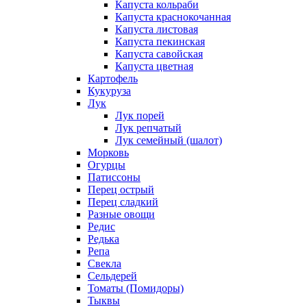
Капуста кольраби
Капуста краснокочанная
Капуста листовая
Капуста пекинская
Капуста савойская
Капуста цветная
Картофель
Кукуруза
Лук
Лук порей
Лук репчатый
Лук семейный (шалот)
Морковь
Огурцы
Патиссоны
Перец острый
Перец сладкий
Разные овощи
Редис
Редька
Репа
Свекла
Сельдерей
Томаты (Помидоры)
Тыквы