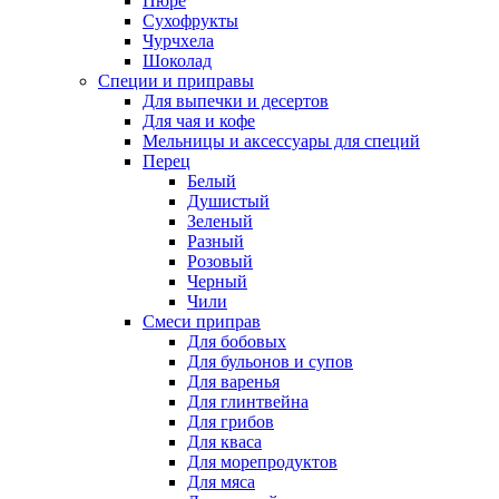
Пюре
Сухофрукты
Чурчхела
Шоколад
Специи и приправы
Для выпечки и десертов
Для чая и кофе
Мельницы и аксессуары для специй
Перец
Белый
Душистый
Зеленый
Разный
Розовый
Черный
Чили
Смеси приправ
Для бобовых
Для бульонов и супов
Для варенья
Для глинтвейна
Для грибов
Для кваса
Для морепродуктов
Для мяса