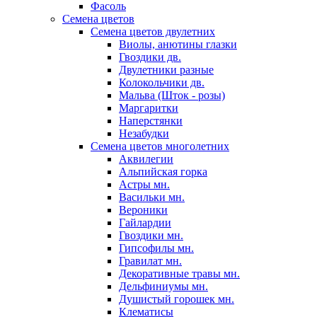
Фасоль
Семена цветов
Семена цветов двулетних
Виолы, анютины глазки
Гвоздики дв.
Двулетники разные
Колокольчики дв.
Мальва (Шток - розы)
Маргаритки
Наперстянки
Незабудки
Семена цветов многолетних
Аквилегии
Альпийская горка
Астры мн.
Васильки мн.
Вероники
Гайлардии
Гвоздики мн.
Гипсофилы мн.
Гравилат мн.
Декоративные травы мн.
Дельфиниумы мн.
Душистый горошек мн.
Клематисы