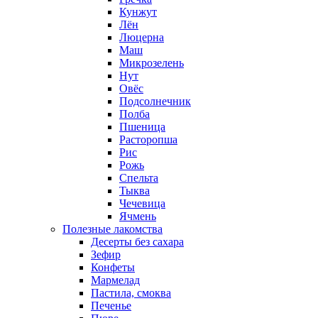
Кунжут
Лён
Люцерна
Маш
Микрозелень
Нут
Овёс
Подсолнечник
Полба
Пшеница
Расторопша
Рис
Рожь
Спельта
Тыква
Чечевица
Ячмень
Полезные лакомства
Десерты без сахара
Зефир
Конфеты
Мармелад
Пастила, смоква
Печенье