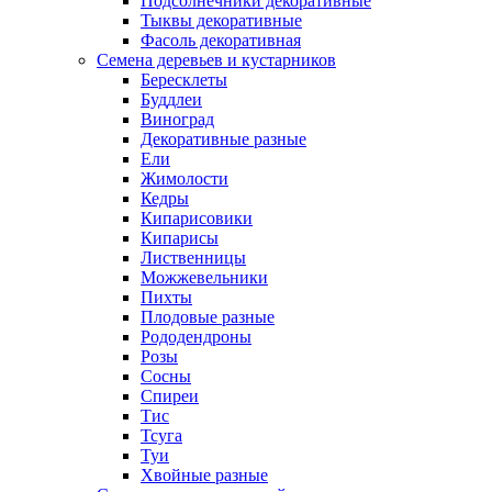
Подсолнечники декоративные
Тыквы декоративные
Фасоль декоративная
Семена деревьев и кустарников
Бересклеты
Буддлеи
Виноград
Декоративные разные
Ели
Жимолости
Кедры
Кипарисовики
Кипарисы
Лиственницы
Можжевельники
Пихты
Плодовые разные
Рододендроны
Розы
Сосны
Спиреи
Тис
Тсуга
Туи
Хвойные разные