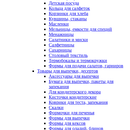
Детская посуда
Кольца для салфеток
Корзинки для хлеба
Кувшины, стаканы
Масленки
Мельницы, емкости для специй
Менажницы
Салатники и миски
Салфетницы
Сахарницы
Столовый текстиль
Термобокалы и термокружки
Формы для подачи салатов, гарниров
Товары для выпечки, десертов
Аксессуары для выпечки
Бумага для выпечки, пакеты для
запекания
Для кондитерского декора
Кисточки кондитерские
Коврики для теста, запекания
Скалки
Формочки для печенья
Формы для выпечки
Формы для кексов
Формы для оладий, блинов