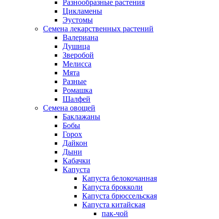
Разнообразные растения
Цикламены
Эустомы
Семена лекарственных растений
Валериана
Душица
Зверобой
Мелисса
Мята
Разные
Ромашка
Шалфей
Семена овощей
Баклажаны
Бобы
Горох
Дайкон
Дыни
Кабачки
Капуста
Капуста белокочанная
Капуста брокколи
Капуста брюссельская
Капуста китайская
пак-чой