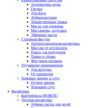
Разноплановые средства
Активаторы воды
Грелки
Для йоги
Лейкопластыри
Лекарственные травы
Масла для здоровья
Массажеры, подушки
Эфирные масла
Стройная фигура
Антицеллюлитная косметика
Массаж от целлюлита
Пояса для похудения
Травы и сборы
Фигурное питание
Улучшение пищеварения
Для желудка
От паразитов
Хорошее зрение и слух
Острое зрение
Хороший слух
Косметика
Бьютибоксы НОВОЕ!
Детская косметика
Зубные пасты для детей