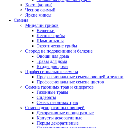
Хоста (корни)
Чеснок озимый
Яркие миксы
Семена
Мицелий грибов
Вешенки
Лесные грибы
Шампиньоны
Экзотические грибы
Огород на подоконнике и балконе
Овощи для дома
Травы для дома
Ягоды для дома
Профессиональные семена
Профессиональные семена овощей и зелени
Профессиональные семена цветов
Семена газонных трав и сидератов
Газонные травы
Сидераты
Смесь газонных трав
Семена декоративных овощей
Декоративные овощи разные
Капусты декоративные
Перцы декоративные