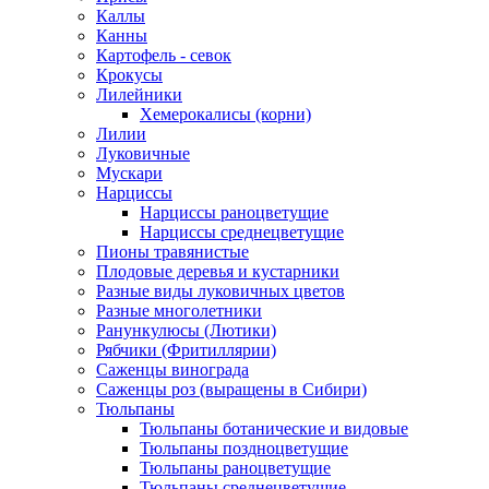
Каллы
Канны
Картофель - севок
Крокусы
Лилейники
Хемерокалисы (корни)
Лилии
Луковичные
Мускари
Нарциссы
Нарциссы раноцветущие
Нарциссы среднецветущие
Пионы травянистые
Плодовые деревья и кустарники
Разные виды луковичных цветов
Разные многолетники
Ранункулюсы (Лютики)
Рябчики (Фритиллярии)
Саженцы винограда
Саженцы роз (выращены в Сибири)
Тюльпаны
Тюльпаны ботанические и видовые
Тюльпаны поздноцветущие
Тюльпаны раноцветущие
Тюльпаны среднецветущие