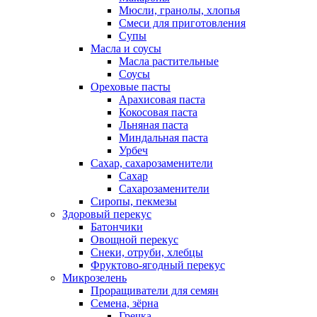
Мюсли, гранолы, хлопья
Смеси для приготовления
Супы
Масла и соусы
Масла растительные
Соусы
Ореховые пасты
Арахисовая паста
Кокосовая паста
Льняная паста
Миндальная паста
Урбеч
Сахар, сахарозаменители
Сахар
Сахарозаменители
Сиропы, пекмезы
Здоровый перекус
Батончики
Овощной перекус
Снеки, отруби, хлебцы
Фруктово-ягодный перекус
Микрозелень
Проращиватели для семян
Семена, зёрна
Гречка