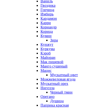
Ваниль
Гвоздика
Горчица
Имбирь
Кардамон
Карри
Кориандр
Корица
Кумин
Зира
Кунжут
Куркума
Кэроб
Майоран
Мак пищевой
Манго сушеный
Мацис
Мускатный цвет
Можжевеловая ягода
Мускатный орех
Нигелла
Черный тмин
Орегано
Душица
Паприка красная