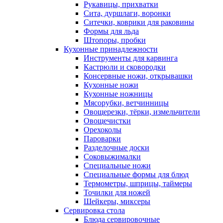
Рукавицы, прихватки
Сита, дуршлаги, воронки
Ситечки, коврики для раковины
Формы для льда
Штопоры, пробки
Кухонные принадлежности
Инструменты для карвинга
Кастрюли и сковородки
Консервные ножи, открывашки
Кухонные ножи
Кухонные ножницы
Мясорубки, ветчинницы
Овощерезки, тёрки, измельчители
Овощечистки
Орехоколы
Пароварки
Разделочные доски
Соковыжималки
Специальные ножи
Специальные формы для блюд
Термометры, шприцы, таймеры
Точилки для ножей
Шейкеры, миксеры
Сервировка стола
Блюда сервировочные