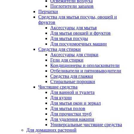
Освежители воздуха
Поглотители запахов
Перчатки
Средства для мытья посуды, овощей и
фруктов
Аксессуары для мытья
Для мытья овощей и фруктов
Для мытья посуды
Для посудомоечных машин
Средства для стирки
Аксессуары для стирки
Гели для стирки
Кондиционеры и ополаскиватели
Отбеливатели и пятновыводители
Средства для глажки
Стиральные порошки
Чистящие средства
Для ванной и туалета
Для кухни
Для мытья окон и зеркал
Для мытья полов
Для прочистки труб
Для удаления накипи
Универсальные чистящие средства
Для домашних растений