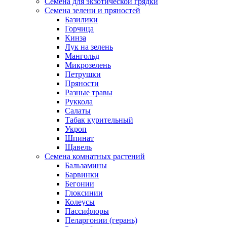
Семена для экзотической грядки
Семена зелени и пряностей
Базилики
Горчица
Кинза
Лук на зелень
Мангольд
Микрозелень
Петрушки
Пряности
Разные травы
Руккола
Салаты
Табак курительный
Укроп
Шпинат
Щавель
Семена комнатных растений
Бальзамины
Барвинки
Бегонии
Глоксинии
Колеусы
Пассифлоры
Пеларгонии (герань)