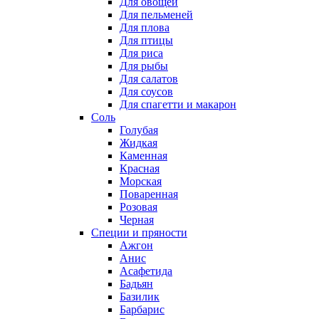
Для овощей
Для пельменей
Для плова
Для птицы
Для риса
Для рыбы
Для салатов
Для соусов
Для спагетти и макарон
Соль
Голубая
Жидкая
Каменная
Красная
Морская
Поваренная
Розовая
Черная
Специи и пряности
Ажгон
Анис
Асафетида
Бадьян
Базилик
Барбарис