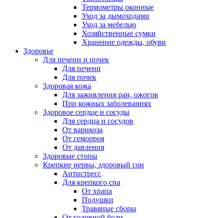
Термометры оконные
Уход за дымоходами
Уход за мебелью
Хозяйственные сумки
Хранение одежды, обуви
Здоровье
Для печени и почек
Для печени
Для почек
Здоровая кожа
Для заживления ран, ожогов
При кожных заболеваниях
Здоровое сердце и сосуды
Для сердца и сосудов
От варикоза
От геморроя
От давления
Здоровые стопы
Крепкие нервы, здоровый сон
Антистресс
Для крепкого сна
От храпа
Подушки
Травяные сборы
От головной боли