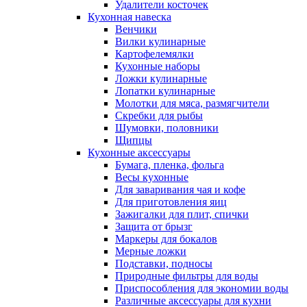
Удалители косточек
Кухонная навеска
Венчики
Вилки кулинарные
Картофелемялки
Кухонные наборы
Ложки кулинарные
Лопатки кулинарные
Молотки для мяса, размягчители
Скребки для рыбы
Шумовки, половники
Щипцы
Кухонные аксессуары
Бумага, пленка, фольга
Весы кухонные
Для заваривания чая и кофе
Для приготовления яиц
Зажигалки для плит, спички
Защита от брызг
Маркеры для бокалов
Мерные ложки
Подставки, подносы
Природные фильтры для воды
Приспособления для экономии воды
Различные аксессуары для кухни