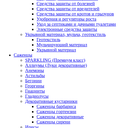
Средства защиты от болезней
Средства защиты от вредителей
Средства защиты от кротов и грызунов
Удобрения и регуляторы роста
Уход за септиками и дачными туалетами
Электронные средства защиты
Укрывной материал, мульча, геотекстиль
Геотекстиль
Мульчирующий материал
Укрывной материал
Саженцы
SPARKLING (Премиум класс)
Аллиумы (Луки декоративные)
Анемоны
Астильбы
Бегонии
Георгины
Гиацинты
Гладиолусы
Декоративные кустарники
Саженцы барбариса
Саженцы гортензии
Саженцы декоративные
Саженцы сирени
Ирисы