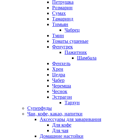
Петрушка
Розмарин
Сумах
Тамаринд
Тимьян
Чабрец
Тмин
Томаты сушеные
Фенугрек
Пажитник
Шамбала
Фенхель
Хрен
Цедра
Чабер
Черемша
Чеснок
Эстрагон
Тархун
Суперфуды
Чаи, кофе, какао, напитки
Аксессуары для заваривания
Для кофе
Для чая
Домашние настойки