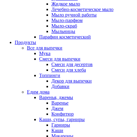
Жидкое мыло
Лечебно-косметическое мыло
Мыло ручной работы
Мыло-парфюм
Мыло-скраб
Мыльницы
Парафин косметический
Продукты
Все для выпечки
Мука
Смеси для выпечки
Смеси для десертов
Смеси для хлеба
Топпинги
Декор для выпечки
Добавки
Едим дома
Варенья, джемы
Варенье
Джем
Конфитюр
Каши, супы, гарниры
Гарниры
Каши
Макароны