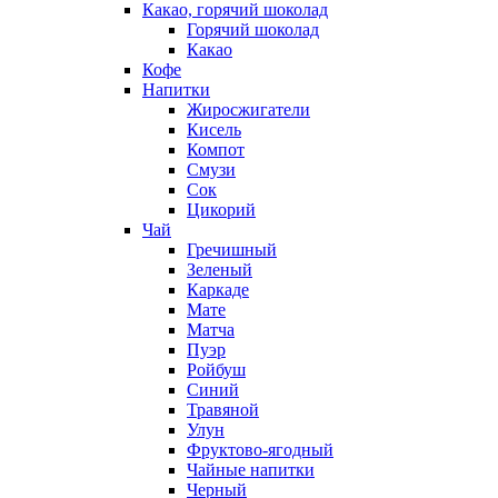
Какао, горячий шоколад
Горячий шоколад
Какао
Кофе
Напитки
Жиросжигатели
Кисель
Компот
Смузи
Сок
Цикорий
Чай
Гречишный
Зеленый
Каркаде
Мате
Матча
Пуэр
Ройбуш
Синий
Травяной
Улун
Фруктово-ягодный
Чайные напитки
Черный