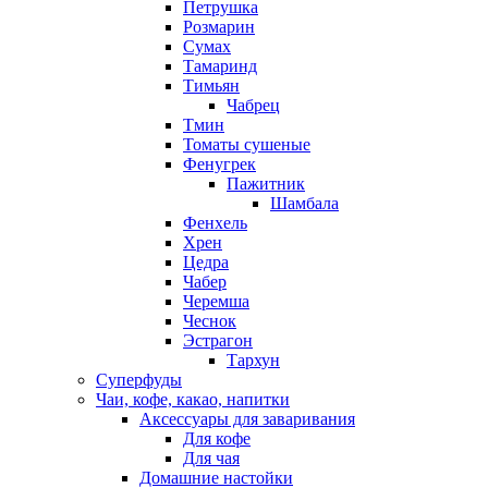
Петрушка
Розмарин
Сумах
Тамаринд
Тимьян
Чабрец
Тмин
Томаты сушеные
Фенугрек
Пажитник
Шамбала
Фенхель
Хрен
Цедра
Чабер
Черемша
Чеснок
Эстрагон
Тархун
Суперфуды
Чаи, кофе, какао, напитки
Аксессуары для заваривания
Для кофе
Для чая
Домашние настойки