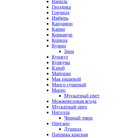
Ваниль
Гвоздика
Горчица
Имбирь
Кардамон
Карри
Кориандр
Корица
Кумин
Зира
Кунжут
Куркума
Кэроб
Майоран
Мак пищевой
Манго сушеный
Мацис
Мускатный цвет
Можжевеловая ягода
Мускатный орех
Нигелла
Черный тмин
Орегано
Душица
Паприка красная