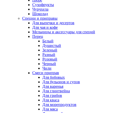
Пюре
Сухофрукты
Чурчхела
Шоколад
Специи и приправы
Для выпечки и десертов
Для чая и кофе
Мельницы и аксессуары для специй
Перец
Белый
Душистый
Зеленый
Разный
Розовый
Черный
Чили
Смеси приправ
Для бобовых
Для бульонов и супов
Для варенья
Для глинтвейна
Для грибов
Для кваса
Для морепродуктов
Для мяса