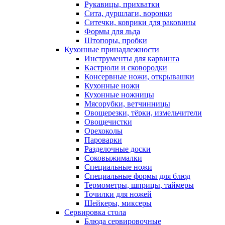
Рукавицы, прихватки
Сита, дуршлаги, воронки
Ситечки, коврики для раковины
Формы для льда
Штопоры, пробки
Кухонные принадлежности
Инструменты для карвинга
Кастрюли и сковородки
Консервные ножи, открывашки
Кухонные ножи
Кухонные ножницы
Мясорубки, ветчинницы
Овощерезки, тёрки, измельчители
Овощечистки
Орехоколы
Пароварки
Разделочные доски
Соковыжималки
Специальные ножи
Специальные формы для блюд
Термометры, шприцы, таймеры
Точилки для ножей
Шейкеры, миксеры
Сервировка стола
Блюда сервировочные