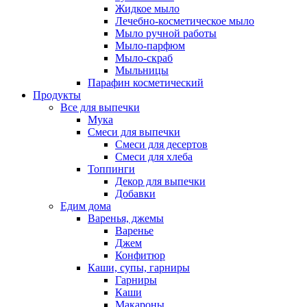
Жидкое мыло
Лечебно-косметическое мыло
Мыло ручной работы
Мыло-парфюм
Мыло-скраб
Мыльницы
Парафин косметический
Продукты
Все для выпечки
Мука
Смеси для выпечки
Смеси для десертов
Смеси для хлеба
Топпинги
Декор для выпечки
Добавки
Едим дома
Варенья, джемы
Варенье
Джем
Конфитюр
Каши, супы, гарниры
Гарниры
Каши
Макароны