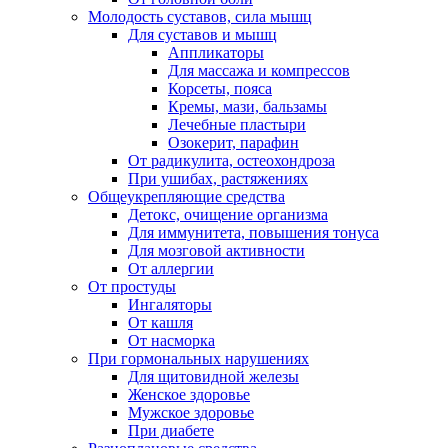
Молодость суставов, сила мышц
Для суставов и мышц
Аппликаторы
Для массажа и компрессов
Корсеты, пояса
Кремы, мази, бальзамы
Лечебные пластыри
Озокерит, парафин
От радикулита, остеохондроза
При ушибах, растяжениях
Общеукрепляющие средства
Детокс, очищение организма
Для иммунитета, повышения тонуса
Для мозговой активности
От аллергии
От простуды
Ингаляторы
От кашля
От насморка
При гормональных нарушениях
Для щитовидной железы
Женское здоровье
Мужское здоровье
При диабете