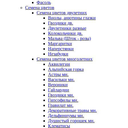
Фасоль
Семена цветов
Семена цветов двулетних
Виолы, анютины глазки
Гвоздики дв.
Двулетники разные
Колокольчики дв.
Мальва (Шток - розы)
Маргаритки
Наперстянки
Незабудки
Семена цветов многолетних
Аквилегии
Альпийская горка
Астры мн.
Васильки мн.
Вероники
Гайлардии
Гвоздики мн.
Гипсофилы мн.
Гравилат мн.
Декоративные травы мн.
Дельфиниумы мн.
Душистый горошек мн.
Клематисы