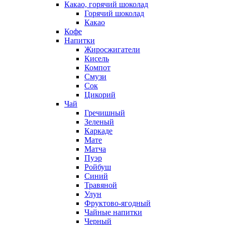
Какао, горячий шоколад
Горячий шоколад
Какао
Кофе
Напитки
Жиросжигатели
Кисель
Компот
Смузи
Сок
Цикорий
Чай
Гречишный
Зеленый
Каркаде
Мате
Матча
Пуэр
Ройбуш
Синий
Травяной
Улун
Фруктово-ягодный
Чайные напитки
Черный