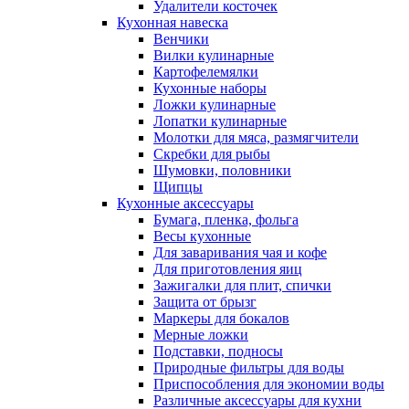
Удалители косточек
Кухонная навеска
Венчики
Вилки кулинарные
Картофелемялки
Кухонные наборы
Ложки кулинарные
Лопатки кулинарные
Молотки для мяса, размягчители
Скребки для рыбы
Шумовки, половники
Щипцы
Кухонные аксессуары
Бумага, пленка, фольга
Весы кухонные
Для заваривания чая и кофе
Для приготовления яиц
Зажигалки для плит, спички
Защита от брызг
Маркеры для бокалов
Мерные ложки
Подставки, подносы
Природные фильтры для воды
Приспособления для экономии воды
Различные аксессуары для кухни