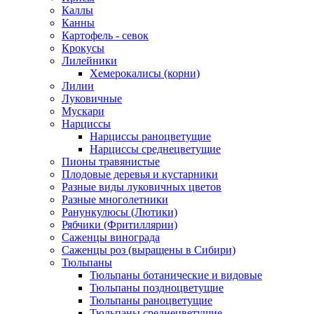
Каллы
Канны
Картофель - севок
Крокусы
Лилейники
Хемерокалисы (корни)
Лилии
Луковичные
Мускари
Нарциссы
Нарциссы раноцветущие
Нарциссы среднецветущие
Пионы травянистые
Плодовые деревья и кустарники
Разные виды луковичных цветов
Разные многолетники
Ранункулюсы (Лютики)
Рябчики (Фритиллярии)
Саженцы винограда
Саженцы роз (выращены в Сибири)
Тюльпаны
Тюльпаны ботанические и видовые
Тюльпаны поздноцветущие
Тюльпаны раноцветущие
Тюльпаны среднецветущие