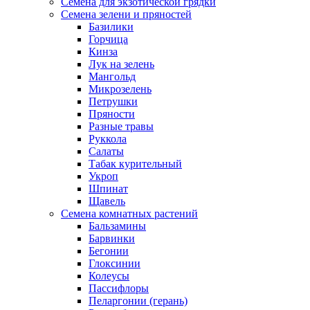
Семена для экзотической грядки
Семена зелени и пряностей
Базилики
Горчица
Кинза
Лук на зелень
Мангольд
Микрозелень
Петрушки
Пряности
Разные травы
Руккола
Салаты
Табак курительный
Укроп
Шпинат
Щавель
Семена комнатных растений
Бальзамины
Барвинки
Бегонии
Глоксинии
Колеусы
Пассифлоры
Пеларгонии (герань)