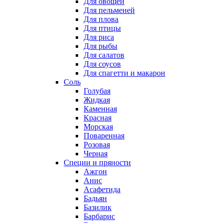
Для овощей
Для пельменей
Для плова
Для птицы
Для риса
Для рыбы
Для салатов
Для соусов
Для спагетти и макарон
Соль
Голубая
Жидкая
Каменная
Красная
Морская
Поваренная
Розовая
Черная
Специи и пряности
Ажгон
Анис
Асафетида
Бадьян
Базилик
Барбарис