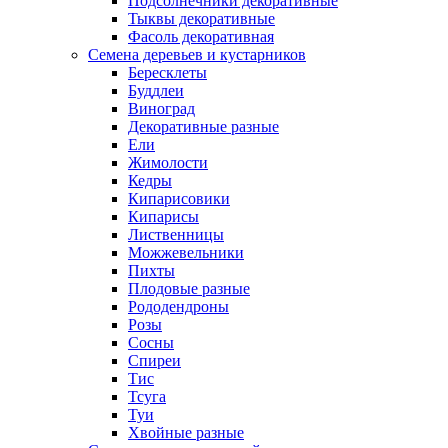
Подсолнечники декоративные
Тыквы декоративные
Фасоль декоративная
Семена деревьев и кустарников
Бересклеты
Буддлеи
Виноград
Декоративные разные
Ели
Жимолости
Кедры
Кипарисовики
Кипарисы
Лиственницы
Можжевельники
Пихты
Плодовые разные
Рододендроны
Розы
Сосны
Спиреи
Тис
Тсуга
Туи
Хвойные разные