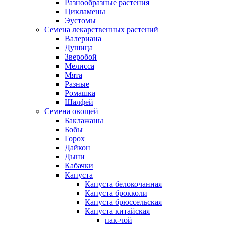
Разнообразные растения
Цикламены
Эустомы
Семена лекарственных растений
Валериана
Душица
Зверобой
Мелисса
Мята
Разные
Ромашка
Шалфей
Семена овощей
Баклажаны
Бобы
Горох
Дайкон
Дыни
Кабачки
Капуста
Капуста белокочанная
Капуста брокколи
Капуста брюссельская
Капуста китайская
пак-чой