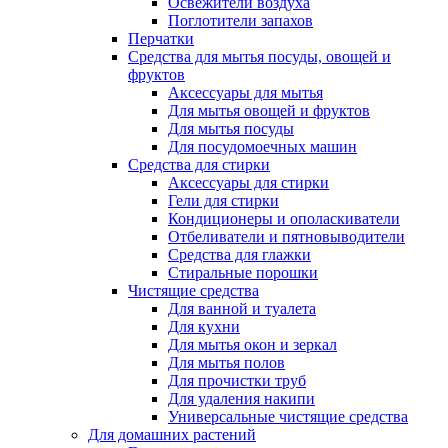
Освежители воздуха
Поглотители запахов
Перчатки
Средства для мытья посуды, овощей и
фруктов
Аксессуары для мытья
Для мытья овощей и фруктов
Для мытья посуды
Для посудомоечных машин
Средства для стирки
Аксессуары для стирки
Гели для стирки
Кондиционеры и ополаскиватели
Отбеливатели и пятновыводители
Средства для глажки
Стиральные порошки
Чистящие средства
Для ванной и туалета
Для кухни
Для мытья окон и зеркал
Для мытья полов
Для прочистки труб
Для удаления накипи
Универсальные чистящие средства
Для домашних растений