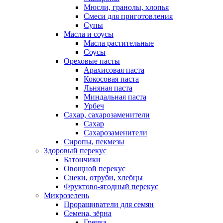
Мюсли, гранолы, хлопья
Смеси для приготовления
Супы
Масла и соусы
Масла растительные
Соусы
Ореховые пасты
Арахисовая паста
Кокосовая паста
Льняная паста
Миндальная паста
Урбеч
Сахар, сахарозаменители
Сахар
Сахарозаменители
Сиропы, пекмезы
Здоровый перекус
Батончики
Овощной перекус
Снеки, отруби, хлебцы
Фруктово-ягодный перекус
Микрозелень
Проращиватели для семян
Семена, зёрна
Гречка