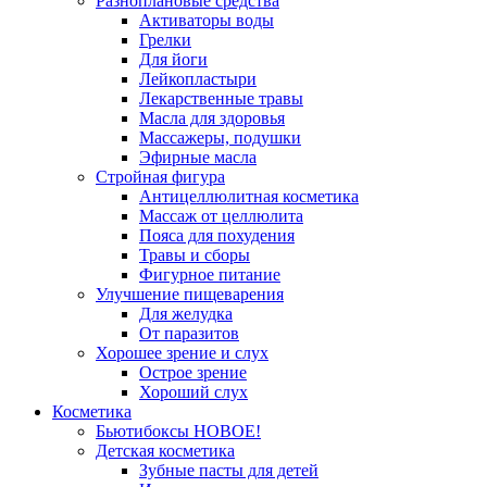
Разноплановые средства
Активаторы воды
Грелки
Для йоги
Лейкопластыри
Лекарственные травы
Масла для здоровья
Массажеры, подушки
Эфирные масла
Стройная фигура
Антицеллюлитная косметика
Массаж от целлюлита
Пояса для похудения
Травы и сборы
Фигурное питание
Улучшение пищеварения
Для желудка
От паразитов
Хорошее зрение и слух
Острое зрение
Хороший слух
Косметика
Бьютибоксы НОВОЕ!
Детская косметика
Зубные пасты для детей