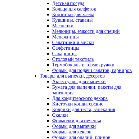
Детская посуда
Кольца для салфеток
Корзинки для хлеба
Кувшины, стаканы
Масленки
Мельницы, емкости для специй
Менажницы
Салатники и миски
Салфетницы
Сахарницы
Столовый текстиль
Термобокалы и термокружки
Формы для подачи салатов, гарниров
Товары для выпечки, десертов
Аксессуары для выпечки
Бумага для выпечки, пакеты для
запекания
Для кондитерского декора
Кисточки кондитерские
Коврики для теста, запекания
Скалки
Формочки для печенья
Формы для выпечки
Формы для кексов
Формы для оладий, блинов