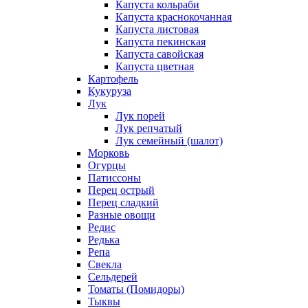
Капуста кольраби
Капуста краснокочанная
Капуста листовая
Капуста пекинская
Капуста савойская
Капуста цветная
Картофель
Кукуруза
Лук
Лук порей
Лук репчатый
Лук семейный (шалот)
Морковь
Огурцы
Патиссоны
Перец острый
Перец сладкий
Разные овощи
Редис
Редька
Репа
Свекла
Сельдерей
Томаты (Помидоры)
Тыквы