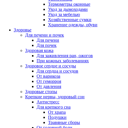
Термометры оконные
Уход за дымоходами
Уход за мебелью
Хозяйственные сумки
Хранение одежды, обуви
Здоровье
Для печени и почек
Для печени
Для почек
Здоровая кожа
Для заживления ран, ожогов
При кожных заболеваниях
Здоровое сердце и сосуды
Для сердца и сосудов
От варикоза
От геморроя
От давления
Здоровые стопы
Крепкие нервы, здоровый сон
Антистресс
Для крепкого сна
От храпа
Подушки
Травяные сборы
От головной боли