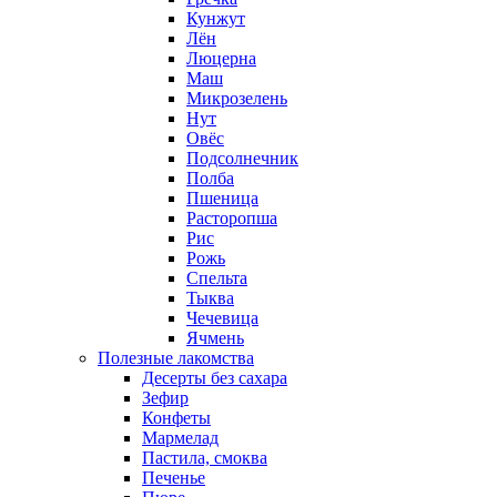
Кунжут
Лён
Люцерна
Маш
Микрозелень
Нут
Овёс
Подсолнечник
Полба
Пшеница
Расторопша
Рис
Рожь
Спельта
Тыква
Чечевица
Ячмень
Полезные лакомства
Десерты без сахара
Зефир
Конфеты
Мармелад
Пастила, смоква
Печенье