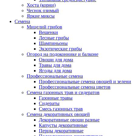
Хоста (корни)
Чеснок озимый
Яркие миксы
Семена
Мицелий грибов
Вешенки
Лесные грибы
Шампиньоны
Экзотические грибы
Огород на подоконнике и балконе
Овощи для дома
Травы для дома
Ягоды для дома
Профессиональные семена
Профессиональные семена овощей и зелени
Профессиональные семена цветов
Семена газонных трав и сидератов
Газонные травы
Сидераты
Смесь газонных трав
Семена декоративных овощей
Декоративные овощи разные
Капусты декоративные
Перцы декоративные