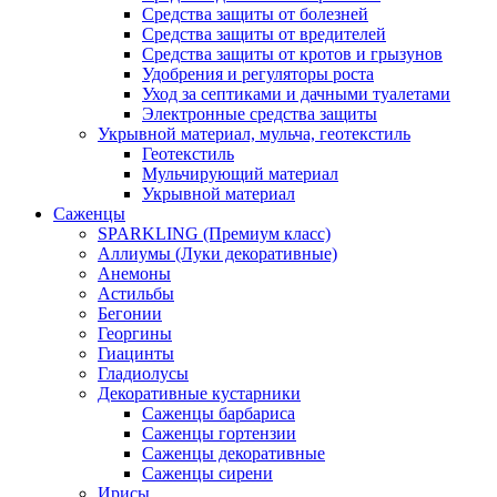
Средства защиты от болезней
Средства защиты от вредителей
Средства защиты от кротов и грызунов
Удобрения и регуляторы роста
Уход за септиками и дачными туалетами
Электронные средства защиты
Укрывной материал, мульча, геотекстиль
Геотекстиль
Мульчирующий материал
Укрывной материал
Саженцы
SPARKLING (Премиум класс)
Аллиумы (Луки декоративные)
Анемоны
Астильбы
Бегонии
Георгины
Гиацинты
Гладиолусы
Декоративные кустарники
Саженцы барбариса
Саженцы гортензии
Саженцы декоративные
Саженцы сирени
Ирисы