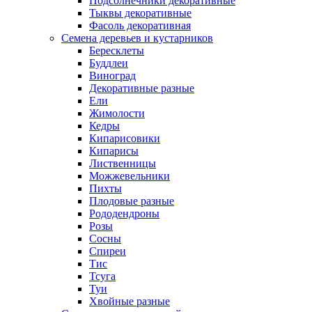
Подсолнечники декоративные
Тыквы декоративные
Фасоль декоративная
Семена деревьев и кустарников
Бересклеты
Буддлеи
Виноград
Декоративные разные
Ели
Жимолости
Кедры
Кипарисовики
Кипарисы
Лиственницы
Можжевельники
Пихты
Плодовые разные
Рододендроны
Розы
Сосны
Спиреи
Тис
Тсуга
Туи
Хвойные разные