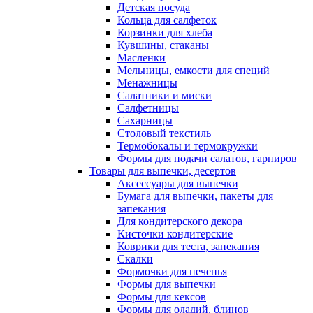
Детская посуда
Кольца для салфеток
Корзинки для хлеба
Кувшины, стаканы
Масленки
Мельницы, емкости для специй
Менажницы
Салатники и миски
Салфетницы
Сахарницы
Столовый текстиль
Термобокалы и термокружки
Формы для подачи салатов, гарниров
Товары для выпечки, десертов
Аксессуары для выпечки
Бумага для выпечки, пакеты для
запекания
Для кондитерского декора
Кисточки кондитерские
Коврики для теста, запекания
Скалки
Формочки для печенья
Формы для выпечки
Формы для кексов
Формы для оладий, блинов