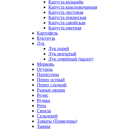
Капуста кольраби
Капуста краснокочанная
Капуста листовая
Капуста пекинская
Капуста савойская
Капуста цветная
Картофель
Кукуруза
Лук
Лук порей
Лук репчатый
Лук семейный (шалот)
Морковь
Огурцы
Патиссоны
Перец острый
Перец сладкий
Разные овощи
Редис
Редька
Репа
Свекла
Сельдерей
Томаты (Помидоры)
Тыквы