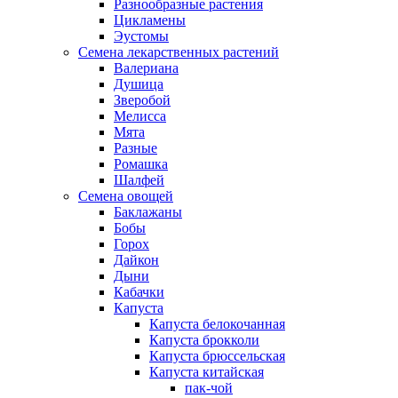
Разнообразные растения
Цикламены
Эустомы
Семена лекарственных растений
Валериана
Душица
Зверобой
Мелисса
Мята
Разные
Ромашка
Шалфей
Семена овощей
Баклажаны
Бобы
Горох
Дайкон
Дыни
Кабачки
Капуста
Капуста белокочанная
Капуста брокколи
Капуста брюссельская
Капуста китайская
пак-чой