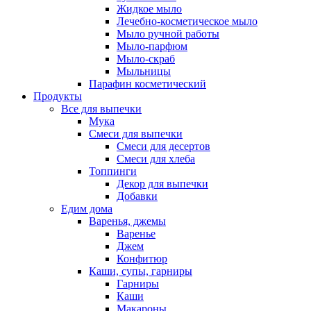
Жидкое мыло
Лечебно-косметическое мыло
Мыло ручной работы
Мыло-парфюм
Мыло-скраб
Мыльницы
Парафин косметический
Продукты
Все для выпечки
Мука
Смеси для выпечки
Смеси для десертов
Смеси для хлеба
Топпинги
Декор для выпечки
Добавки
Едим дома
Варенья, джемы
Варенье
Джем
Конфитюр
Каши, супы, гарниры
Гарниры
Каши
Макароны