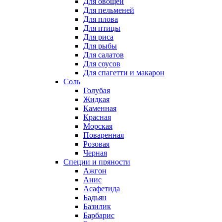
Для овощей
Для пельменей
Для плова
Для птицы
Для риса
Для рыбы
Для салатов
Для соусов
Для спагетти и макарон
Соль
Голубая
Жидкая
Каменная
Красная
Морская
Поваренная
Розовая
Черная
Специи и пряности
Ажгон
Анис
Асафетида
Бадьян
Базилик
Барбарис