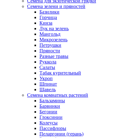
Семена для экзотической грядки
Семена зелени и пряностей
Базилики
Горчица
Кинза
Лук на зелень
Мангольд
Микрозелень
Петрушки
Пряности
Разные травы
Руккола
Салаты
Табак курительный
Укроп
Шпинат
Щавель
Семена комнатных растений
Бальзамины
Барвинки
Бегонии
Глоксинии
Колеусы
Пассифлоры
Пеларгонии (герань)