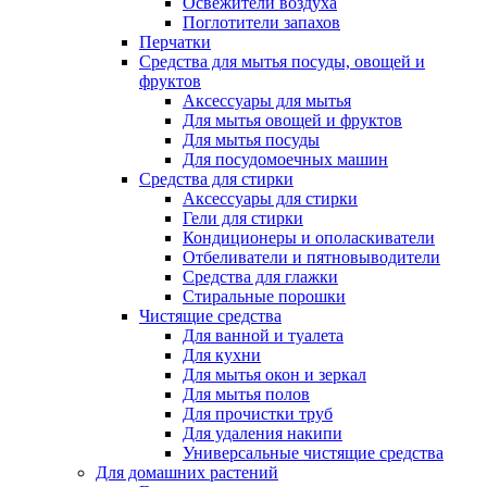
Освежители воздуха
Поглотители запахов
Перчатки
Средства для мытья посуды, овощей и
фруктов
Аксессуары для мытья
Для мытья овощей и фруктов
Для мытья посуды
Для посудомоечных машин
Средства для стирки
Аксессуары для стирки
Гели для стирки
Кондиционеры и ополаскиватели
Отбеливатели и пятновыводители
Средства для глажки
Стиральные порошки
Чистящие средства
Для ванной и туалета
Для кухни
Для мытья окон и зеркал
Для мытья полов
Для прочистки труб
Для удаления накипи
Универсальные чистящие средства
Для домашних растений