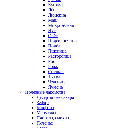
Кунжут
Лён
Люцерна
Маш
Микрозелень
Нут
Овёс
Подсолнечник
Полба
Пшеница
Расторопша
Рис
Рожь
Спельта
Тыква
Чечевица
Ячмень
Полезные лакомства
Десерты без сахара
Зефир
Конфеты
Мармелад
Пастила, смоква
Печенье