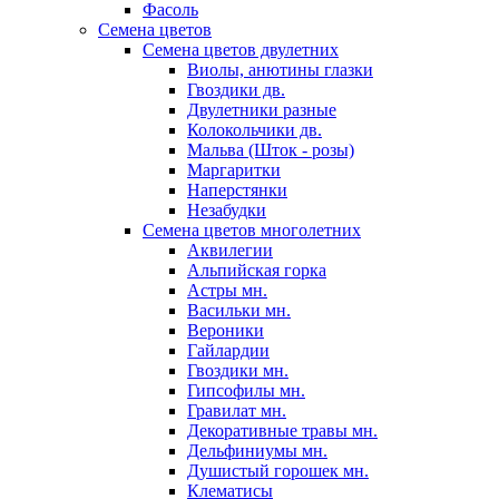
Фасоль
Семена цветов
Семена цветов двулетних
Виолы, анютины глазки
Гвоздики дв.
Двулетники разные
Колокольчики дв.
Мальва (Шток - розы)
Маргаритки
Наперстянки
Незабудки
Семена цветов многолетних
Аквилегии
Альпийская горка
Астры мн.
Васильки мн.
Вероники
Гайлардии
Гвоздики мн.
Гипсофилы мн.
Гравилат мн.
Декоративные травы мн.
Дельфиниумы мн.
Душистый горошек мн.
Клематисы