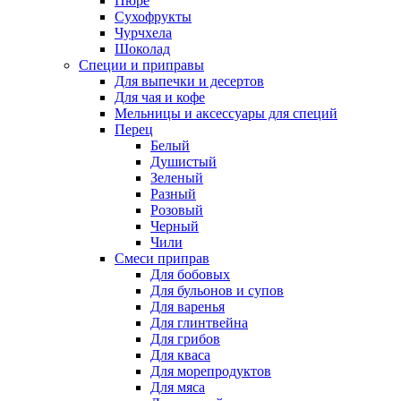
Пюре
Сухофрукты
Чурчхела
Шоколад
Специи и приправы
Для выпечки и десертов
Для чая и кофе
Мельницы и аксессуары для специй
Перец
Белый
Душистый
Зеленый
Разный
Розовый
Черный
Чили
Смеси приправ
Для бобовых
Для бульонов и супов
Для варенья
Для глинтвейна
Для грибов
Для кваса
Для морепродуктов
Для мяса