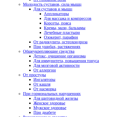
Молодость суставов, сила мышц
Для суставов и мышц
Аппликаторы
Для массажа и компрессов
Корсеты, пояса
Кремы, мази, бальзамы
Лечебные пластыри
Озокерит, парафин
От радикулита, остеохондроза
При ушибах, растяжениях
Общеукрепляющие средства
Детокс, очищение организма
Для иммунитета, повышения тонуса
Для мозговой активности
От аллергии
От простуды
Ингаляторы
От кашля
От насморка
При гормональных нарушениях
Для щитовидной железы
Женское здоровье
Мужское здоровье
При диабете