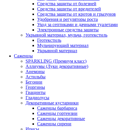
Средства защиты от болезней
Средства защиты от вредителей
Средства защиты от кротов и грызунов
Удобрения и регуляторы роста
Уход за септиками и дачными туалетами
Электронные средства защиты
Укрывной материал, мульча, геотекстиль
Геотекстиль
Мульчирующий материал
Укрывной материал
Саженцы
SPARKLING (Премиум класс)
Аллиумы (Луки декоративные)
Анемоны
Астильбы
Бегонии
Георгины
Гиацинты
Гладиолусы
Декоративные кустарники
Саженцы барбариса
Саженцы гортензии
Саженцы декоративные
Саженцы сирени
Ирисы