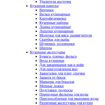
Удалители косточек
Кухонная навеска
Венчики
Вилки кулинарные
Картофелемялки
Кухонные наборы
Ложки кулинарные
Лопатки кулинарные
Молотки для мяса, размягчители
Скребки для рыбы
Шумовки, половники
Щипцы
Кухонные аксессуары
Бумага, пленка, фольга
Весы кухонные
Для заваривания чая и кофе
Для приготовления яиц
Зажигалки для плит, спички
Защита от брызг
Маркеры для бокалов
Мерные ложки
Подставки, подносы
Природные фильтры для воды
Приспособления для экономии воды
Различные аксессуары для кухни