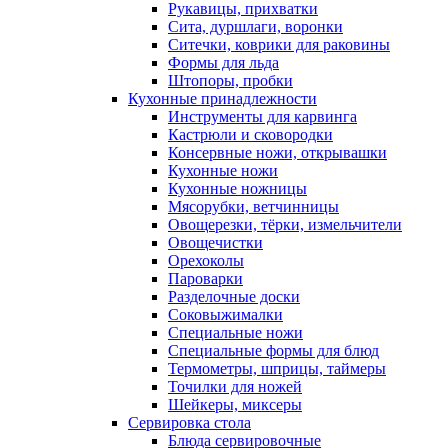
Рукавицы, прихватки
Сита, дуршлаги, воронки
Ситечки, коврики для раковины
Формы для льда
Штопоры, пробки
Кухонные принадлежности
Инструменты для карвинга
Кастрюли и сковородки
Консервные ножи, открывашки
Кухонные ножи
Кухонные ножницы
Мясорубки, ветчинницы
Овощерезки, тёрки, измельчители
Овощечистки
Орехоколы
Пароварки
Разделочные доски
Соковыжималки
Специальные ножи
Специальные формы для блюд
Термометры, шприцы, таймеры
Точилки для ножей
Шейкеры, миксеры
Сервировка стола
Блюда сервировочные