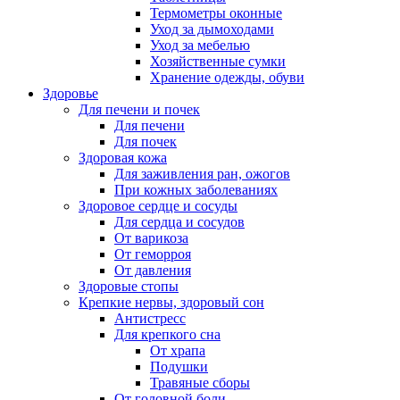
Термометры оконные
Уход за дымоходами
Уход за мебелью
Хозяйственные сумки
Хранение одежды, обуви
Здоровье
Для печени и почек
Для печени
Для почек
Здоровая кожа
Для заживления ран, ожогов
При кожных заболеваниях
Здоровое сердце и сосуды
Для сердца и сосудов
От варикоза
От геморроя
От давления
Здоровые стопы
Крепкие нервы, здоровый сон
Антистресс
Для крепкого сна
От храпа
Подушки
Травяные сборы
От головной боли