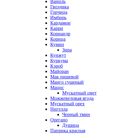
Ваниль
Гвоздика
Горчица
Имбирь
Кардамон
Карри
Кориандр
Корица
Кумин
Зира
Кунжут
Куркума
Кэроб
Майоран
Мак пищевой
Манго сушеный
Мацис
Мускатный цвет
Можжевеловая ягода
Мускатный орех
Нигелла
Черный тмин
Орегано
Душица
Паприка красная