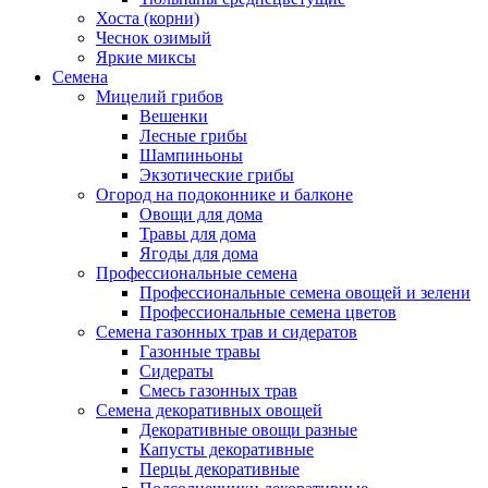
Хоста (корни)
Чеснок озимый
Яркие миксы
Семена
Мицелий грибов
Вешенки
Лесные грибы
Шампиньоны
Экзотические грибы
Огород на подоконнике и балконе
Овощи для дома
Травы для дома
Ягоды для дома
Профессиональные семена
Профессиональные семена овощей и зелени
Профессиональные семена цветов
Семена газонных трав и сидератов
Газонные травы
Сидераты
Смесь газонных трав
Семена декоративных овощей
Декоративные овощи разные
Капусты декоративные
Перцы декоративные