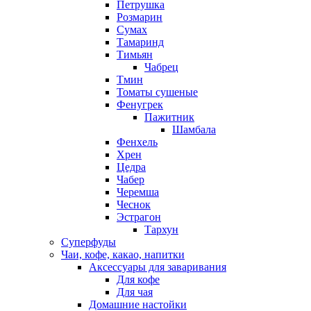
Петрушка
Розмарин
Сумах
Тамаринд
Тимьян
Чабрец
Тмин
Томаты сушеные
Фенугрек
Пажитник
Шамбала
Фенхель
Хрен
Цедра
Чабер
Черемша
Чеснок
Эстрагон
Тархун
Суперфуды
Чаи, кофе, какао, напитки
Аксессуары для заваривания
Для кофе
Для чая
Домашние настойки