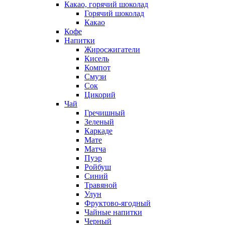
Какао, горячий шоколад
Горячий шоколад
Какао
Кофе
Напитки
Жиросжигатели
Кисель
Компот
Смузи
Сок
Цикорий
Чай
Гречишный
Зеленый
Каркаде
Мате
Матча
Пуэр
Ройбуш
Синий
Травяной
Улун
Фруктово-ягодный
Чайные напитки
Черный