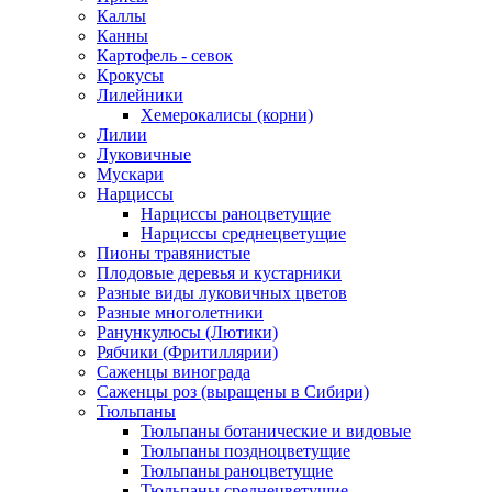
Каллы
Канны
Картофель - севок
Крокусы
Лилейники
Хемерокалисы (корни)
Лилии
Луковичные
Мускари
Нарциссы
Нарциссы раноцветущие
Нарциссы среднецветущие
Пионы травянистые
Плодовые деревья и кустарники
Разные виды луковичных цветов
Разные многолетники
Ранункулюсы (Лютики)
Рябчики (Фритиллярии)
Саженцы винограда
Саженцы роз (выращены в Сибири)
Тюльпаны
Тюльпаны ботанические и видовые
Тюльпаны поздноцветущие
Тюльпаны раноцветущие
Тюльпаны среднецветущие