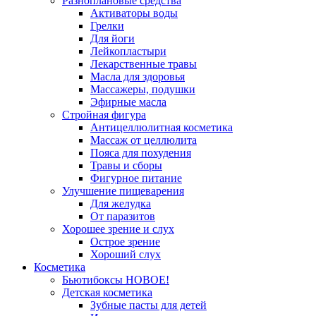
Разноплановые средства
Активаторы воды
Грелки
Для йоги
Лейкопластыри
Лекарственные травы
Масла для здоровья
Массажеры, подушки
Эфирные масла
Стройная фигура
Антицеллюлитная косметика
Массаж от целлюлита
Пояса для похудения
Травы и сборы
Фигурное питание
Улучшение пищеварения
Для желудка
От паразитов
Хорошее зрение и слух
Острое зрение
Хороший слух
Косметика
Бьютибоксы НОВОЕ!
Детская косметика
Зубные пасты для детей