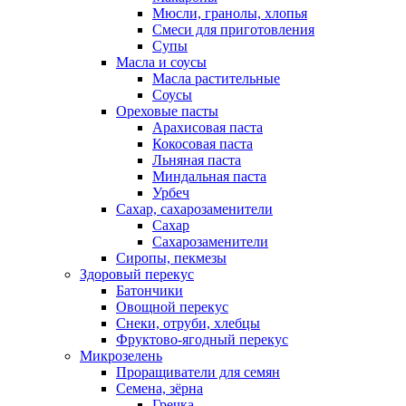
Мюсли, гранолы, хлопья
Смеси для приготовления
Супы
Масла и соусы
Масла растительные
Соусы
Ореховые пасты
Арахисовая паста
Кокосовая паста
Льняная паста
Миндальная паста
Урбеч
Сахар, сахарозаменители
Сахар
Сахарозаменители
Сиропы, пекмезы
Здоровый перекус
Батончики
Овощной перекус
Снеки, отруби, хлебцы
Фруктово-ягодный перекус
Микрозелень
Проращиватели для семян
Семена, зёрна
Гречка