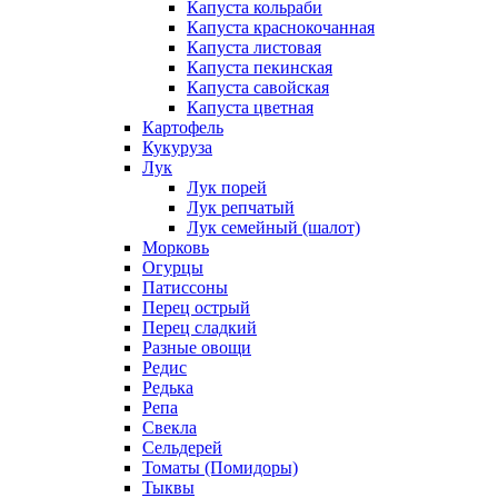
Капуста кольраби
Капуста краснокочанная
Капуста листовая
Капуста пекинская
Капуста савойская
Капуста цветная
Картофель
Кукуруза
Лук
Лук порей
Лук репчатый
Лук семейный (шалот)
Морковь
Огурцы
Патиссоны
Перец острый
Перец сладкий
Разные овощи
Редис
Редька
Репа
Свекла
Сельдерей
Томаты (Помидоры)
Тыквы