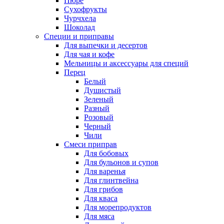
Пюре
Сухофрукты
Чурчхела
Шоколад
Специи и приправы
Для выпечки и десертов
Для чая и кофе
Мельницы и аксессуары для специй
Перец
Белый
Душистый
Зеленый
Разный
Розовый
Черный
Чили
Смеси приправ
Для бобовых
Для бульонов и супов
Для варенья
Для глинтвейна
Для грибов
Для кваса
Для морепродуктов
Для мяса