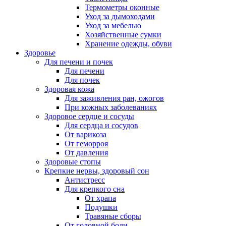
Термометры оконные
Уход за дымоходами
Уход за мебелью
Хозяйственные сумки
Хранение одежды, обуви
Здоровье
Для печени и почек
Для печени
Для почек
Здоровая кожа
Для заживления ран, ожогов
При кожных заболеваниях
Здоровое сердце и сосуды
Для сердца и сосудов
От варикоза
От геморроя
От давления
Здоровые стопы
Крепкие нервы, здоровый сон
Антистресс
Для крепкого сна
От храпа
Подушки
Травяные сборы
От головной боли