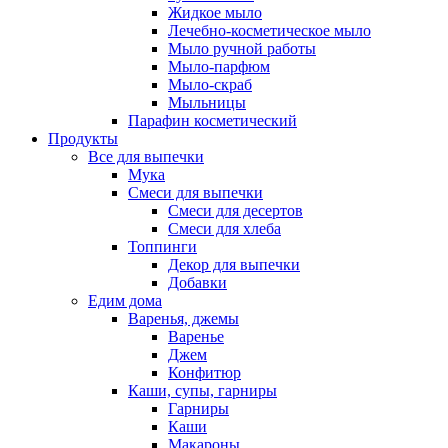
Жидкое мыло
Лечебно-косметическое мыло
Мыло ручной работы
Мыло-парфюм
Мыло-скраб
Мыльницы
Парафин косметический
Продукты
Все для выпечки
Мука
Смеси для выпечки
Смеси для десертов
Смеси для хлеба
Топпинги
Декор для выпечки
Добавки
Едим дома
Варенья, джемы
Варенье
Джем
Конфитюр
Каши, супы, гарниры
Гарниры
Каши
Макароны