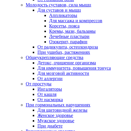
Молодость суставов, сила мышц
Для суставов и мышц
Аппликаторы
Для массажа и компрессов
Корсеты, пояса
Кремы, мази, бальзамы
Лечебные пластыри
Озокерит, парафин
От радикулита, остеохондроза
При ушибах, растяжениях
Общеукрепляющие средства
Детокс, очищение организма
Для иммунитета, повышения тонуса
Для мозговой активности
От аллергии
От простуды
Ингаляторы
От кашля
От насморка
При гормональных нарушениях
Для щитовидной железы
Женское здоровье
Мужское здоровье
При диабете