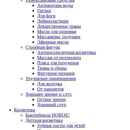
Разноплановые средства
Активаторы воды
Грелки
Для йоги
Лейкопластыри
Лекарственные травы
Масла для здоровья
Массажеры, подушки
Эфирные масла
Стройная фигура
Антицеллюлитная косметика
Массаж от целлюлита
Пояса для похудения
Травы и сборы
Фигурное питание
Улучшение пищеварения
Для желудка
От паразитов
Хорошее зрение и слух
Острое зрение
Хороший слух
Косметика
Бьютибоксы НОВОЕ!
Детская косметика
Зубные пасты для детей