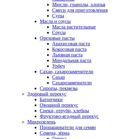
Мюсли, гранолы, хлопья
Смеси для приготовления
Супы
Масла и соусы
Масла растительные
Соусы
Ореховые пасты
Арахисовая паста
Кокосовая паста
Льняная паста
Миндальная паста
Урбеч
Сахар, сахарозаменители
Сахар
Сахарозаменители
Сиропы, пекмезы
Здоровый перекус
Батончики
Овощной перекус
Снеки, отруби, хлебцы
Фруктово-ягодный перекус
Микрозелень
Проращиватели для семян
Семена, зёрна
Гречка