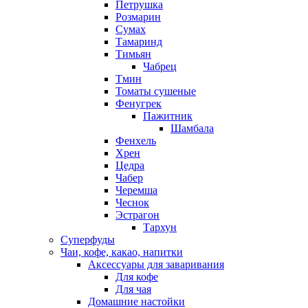
Петрушка
Розмарин
Сумах
Тамаринд
Тимьян
Чабрец
Тмин
Томаты сушеные
Фенугрек
Пажитник
Шамбала
Фенхель
Хрен
Цедра
Чабер
Черемша
Чеснок
Эстрагон
Тархун
Суперфуды
Чаи, кофе, какао, напитки
Аксессуары для заваривания
Для кофе
Для чая
Домашние настойки