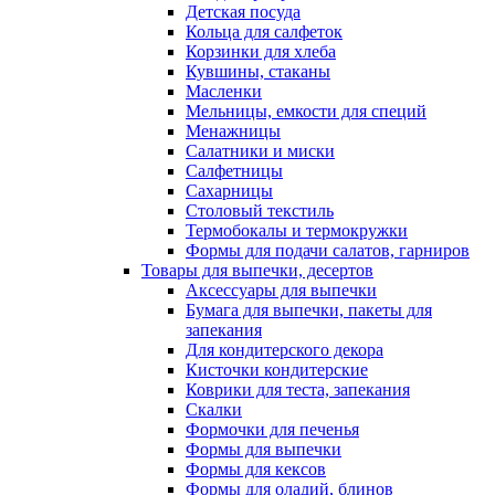
Детская посуда
Кольца для салфеток
Корзинки для хлеба
Кувшины, стаканы
Масленки
Мельницы, емкости для специй
Менажницы
Салатники и миски
Салфетницы
Сахарницы
Столовый текстиль
Термобокалы и термокружки
Формы для подачи салатов, гарниров
Товары для выпечки, десертов
Аксессуары для выпечки
Бумага для выпечки, пакеты для
запекания
Для кондитерского декора
Кисточки кондитерские
Коврики для теста, запекания
Скалки
Формочки для печенья
Формы для выпечки
Формы для кексов
Формы для оладий, блинов