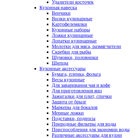
Удалители косточек
Кухонная навеска
Венчики
Вилки кулинарные
Картофелемялки
Кухонные наборы
Ложки кулинарные
Лопатки кулинарные
Молотки для мяса, размягчители
Скребки для рыбы
Шумовки, половники
Щипцы
Кухонные аксессуары
Бумага, пленка, фольга
Весы кухонные
Для заваривания чая и кофе
Для приготовления яиц
Зажигалки для плит, спички
Защита от брызг
Маркеры для бокалов
Мерные ложки
Подставки, подносы
Природные фильтры для воды
Приспособления для экономии воды
Различные аксессуары для кухни