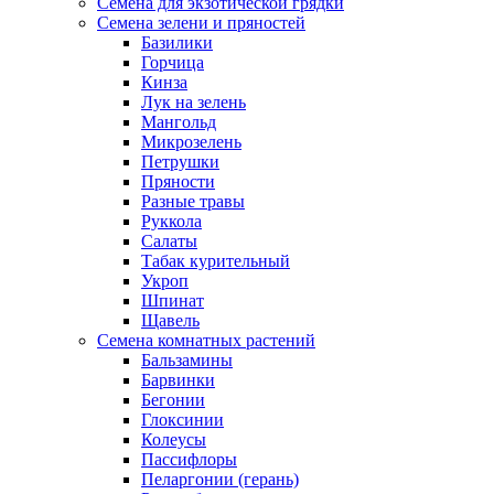
Семена для экзотической грядки
Семена зелени и пряностей
Базилики
Горчица
Кинза
Лук на зелень
Мангольд
Микрозелень
Петрушки
Пряности
Разные травы
Руккола
Салаты
Табак курительный
Укроп
Шпинат
Щавель
Семена комнатных растений
Бальзамины
Барвинки
Бегонии
Глоксинии
Колеусы
Пассифлоры
Пеларгонии (герань)