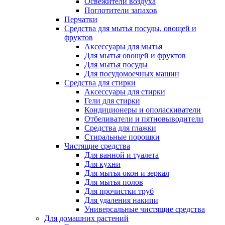
Освежители воздуха
Поглотители запахов
Перчатки
Средства для мытья посуды, овощей и
фруктов
Аксессуары для мытья
Для мытья овощей и фруктов
Для мытья посуды
Для посудомоечных машин
Средства для стирки
Аксессуары для стирки
Гели для стирки
Кондиционеры и ополаскиватели
Отбеливатели и пятновыводители
Средства для глажки
Стиральные порошки
Чистящие средства
Для ванной и туалета
Для кухни
Для мытья окон и зеркал
Для мытья полов
Для прочистки труб
Для удаления накипи
Универсальные чистящие средства
Для домашних растений