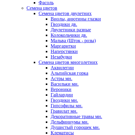
Фасоль
Семена цветов
Семена цветов двулетних
Виолы, анютины глазки
Гвоздики дв.
Двулетники разные
Колокольчики дв.
Мальва (Шток - розы)
Маргаритки
Наперстянки
Незабудки
Семена цветов многолетних
Аквилегии
Альпийская горка
Астры мн.
Васильки мн.
Вероники
Гайлардии
Гвоздики мн.
Гипсофилы мн.
Гравилат мн.
Декоративные травы мн.
Дельфиниумы мн.
Душистый горошек мн.
Клематисы