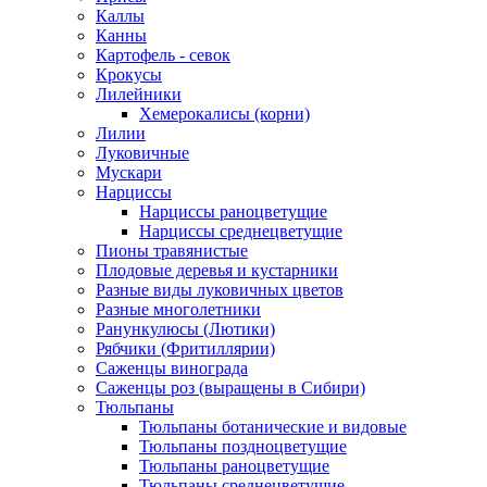
Каллы
Канны
Картофель - севок
Крокусы
Лилейники
Хемерокалисы (корни)
Лилии
Луковичные
Мускари
Нарциссы
Нарциссы раноцветущие
Нарциссы среднецветущие
Пионы травянистые
Плодовые деревья и кустарники
Разные виды луковичных цветов
Разные многолетники
Ранункулюсы (Лютики)
Рябчики (Фритиллярии)
Саженцы винограда
Саженцы роз (выращены в Сибири)
Тюльпаны
Тюльпаны ботанические и видовые
Тюльпаны поздноцветущие
Тюльпаны раноцветущие
Тюльпаны среднецветущие