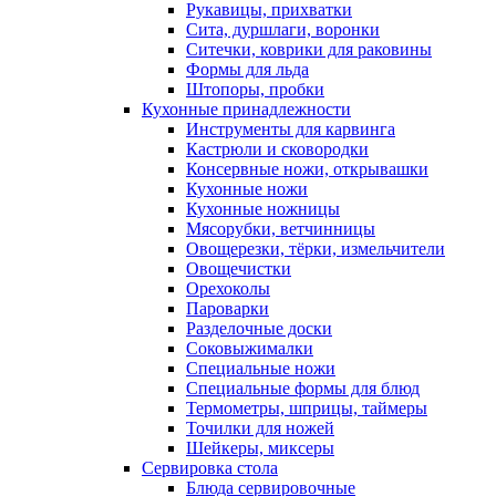
Рукавицы, прихватки
Сита, дуршлаги, воронки
Ситечки, коврики для раковины
Формы для льда
Штопоры, пробки
Кухонные принадлежности
Инструменты для карвинга
Кастрюли и сковородки
Консервные ножи, открывашки
Кухонные ножи
Кухонные ножницы
Мясорубки, ветчинницы
Овощерезки, тёрки, измельчители
Овощечистки
Орехоколы
Пароварки
Разделочные доски
Соковыжималки
Специальные ножи
Специальные формы для блюд
Термометры, шприцы, таймеры
Точилки для ножей
Шейкеры, миксеры
Сервировка стола
Блюда сервировочные