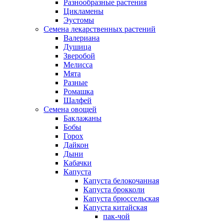
Разнообразные растения
Цикламены
Эустомы
Семена лекарственных растений
Валериана
Душица
Зверобой
Мелисса
Мята
Разные
Ромашка
Шалфей
Семена овощей
Баклажаны
Бобы
Горох
Дайкон
Дыни
Кабачки
Капуста
Капуста белокочанная
Капуста брокколи
Капуста брюссельская
Капуста китайская
пак-чой