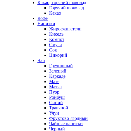
Какао, горячий шоколад
Горячий шоколад
Какао
Кофе
Напитки
Жиросжигатели
Кисель
Компот
Смузи
Сок
Цикорий
Чай
Гречишный
Зеленый
Каркаде
Мате
Матча
Пуэр
Ройбуш
Синий
Травяной
Улун
Фруктово-ягодный
Чайные напитки
Черный