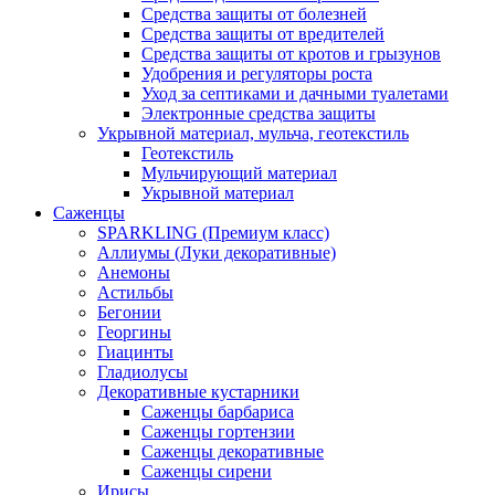
Средства защиты от болезней
Средства защиты от вредителей
Средства защиты от кротов и грызунов
Удобрения и регуляторы роста
Уход за септиками и дачными туалетами
Электронные средства защиты
Укрывной материал, мульча, геотекстиль
Геотекстиль
Мульчирующий материал
Укрывной материал
Саженцы
SPARKLING (Премиум класс)
Аллиумы (Луки декоративные)
Анемоны
Астильбы
Бегонии
Георгины
Гиацинты
Гладиолусы
Декоративные кустарники
Саженцы барбариса
Саженцы гортензии
Саженцы декоративные
Саженцы сирени
Ирисы