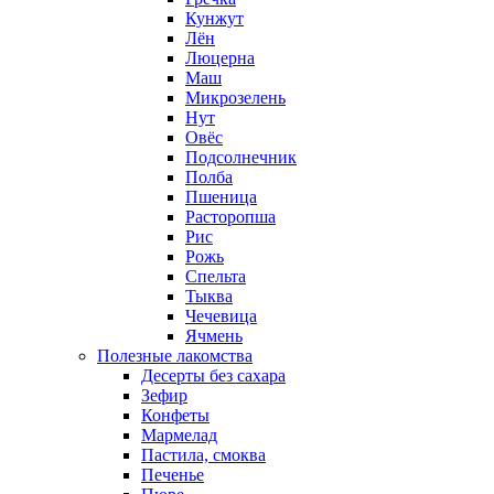
Кунжут
Лён
Люцерна
Маш
Микрозелень
Нут
Овёс
Подсолнечник
Полба
Пшеница
Расторопша
Рис
Рожь
Спельта
Тыква
Чечевица
Ячмень
Полезные лакомства
Десерты без сахара
Зефир
Конфеты
Мармелад
Пастила, смоква
Печенье