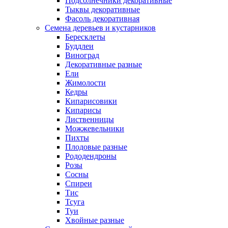
Подсолнечники декоративные
Тыквы декоративные
Фасоль декоративная
Семена деревьев и кустарников
Бересклеты
Буддлеи
Виноград
Декоративные разные
Ели
Жимолости
Кедры
Кипарисовики
Кипарисы
Лиственницы
Можжевельники
Пихты
Плодовые разные
Рододендроны
Розы
Сосны
Спиреи
Тис
Тсуга
Туи
Хвойные разные