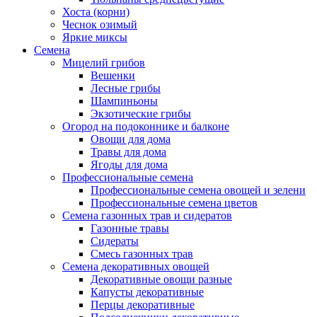
Хоста (корни)
Чеснок озимый
Яркие миксы
Семена
Мицелий грибов
Вешенки
Лесные грибы
Шампиньоны
Экзотические грибы
Огород на подоконнике и балконе
Овощи для дома
Травы для дома
Ягоды для дома
Профессиональные семена
Профессиональные семена овощей и зелени
Профессиональные семена цветов
Семена газонных трав и сидератов
Газонные травы
Сидераты
Смесь газонных трав
Семена декоративных овощей
Декоративные овощи разные
Капусты декоративные
Перцы декоративные