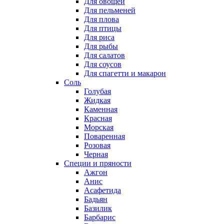
Для овощей
Для пельменей
Для плова
Для птицы
Для риса
Для рыбы
Для салатов
Для соусов
Для спагетти и макарон
Соль
Голубая
Жидкая
Каменная
Красная
Морская
Поваренная
Розовая
Черная
Специи и пряности
Ажгон
Анис
Асафетида
Бадьян
Базилик
Барбарис