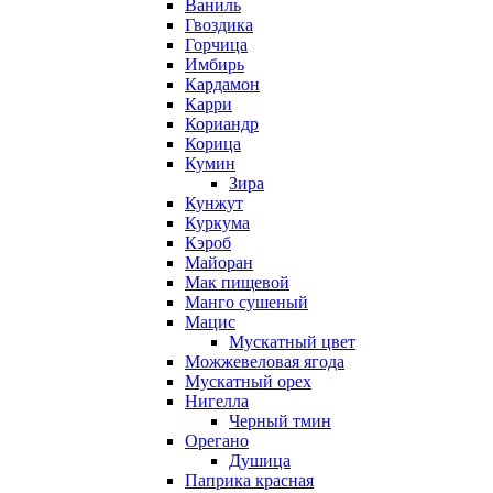
Ваниль
Гвоздика
Горчица
Имбирь
Кардамон
Карри
Кориандр
Корица
Кумин
Зира
Кунжут
Куркума
Кэроб
Майоран
Мак пищевой
Манго сушеный
Мацис
Мускатный цвет
Можжевеловая ягода
Мускатный орех
Нигелла
Черный тмин
Орегано
Душица
Паприка красная