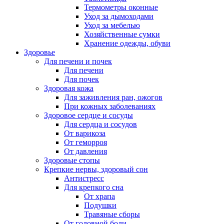
Термометры оконные
Уход за дымоходами
Уход за мебелью
Хозяйственные сумки
Хранение одежды, обуви
Здоровье
Для печени и почек
Для печени
Для почек
Здоровая кожа
Для заживления ран, ожогов
При кожных заболеваниях
Здоровое сердце и сосуды
Для сердца и сосудов
От варикоза
От геморроя
От давления
Здоровые стопы
Крепкие нервы, здоровый сон
Антистресс
Для крепкого сна
От храпа
Подушки
Травяные сборы
От головной боли