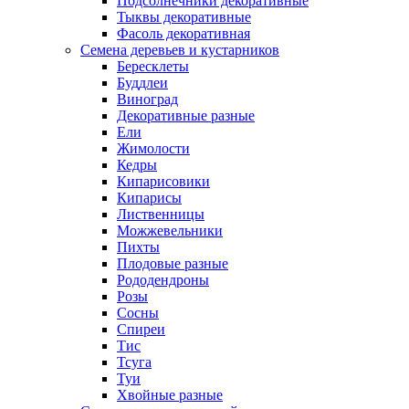
Подсолнечники декоративные
Тыквы декоративные
Фасоль декоративная
Семена деревьев и кустарников
Бересклеты
Буддлеи
Виноград
Декоративные разные
Ели
Жимолости
Кедры
Кипарисовики
Кипарисы
Лиственницы
Можжевельники
Пихты
Плодовые разные
Рододендроны
Розы
Сосны
Спиреи
Тис
Тсуга
Туи
Хвойные разные