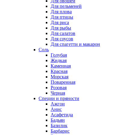
Для овощей
Для пельменей
Для плова
Для птицы
Для риса
Для рыбы
Для салатов
Для соусов
Для спагетти и макарон
Соль
Голубая
Жидкая
Каменная
Красная
Морская
Поваренная
Розовая
Черная
Специи и пряности
Ажгон
Анис
Асафетида
Бадьян
Базилик
Барбарис