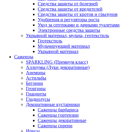
Средства защиты от болезней
Средства защиты от вредителей
Средства защиты от кротов и грызунов
Удобрения и регуляторы роста
Уход за септиками и дачными туалетами
Электронные средства защиты
Укрывной материал, мульча, геотекстиль
Геотекстиль
Мульчирующий материал
Укрывной материал
Саженцы
SPARKLING (Премиум класс)
Аллиумы (Луки декоративные)
Анемоны
Астильбы
Бегонии
Георгины
Гиацинты
Гладиолусы
Декоративные кустарники
Саженцы барбариса
Саженцы гортензии
Саженцы декоративные
Саженцы сирени
Ирисы