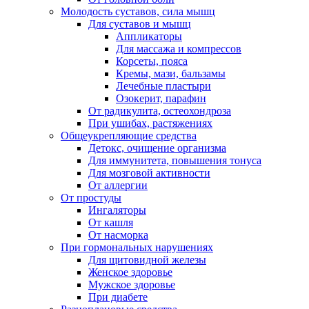
Молодость суставов, сила мышц
Для суставов и мышц
Аппликаторы
Для массажа и компрессов
Корсеты, пояса
Кремы, мази, бальзамы
Лечебные пластыри
Озокерит, парафин
От радикулита, остеохондроза
При ушибах, растяжениях
Общеукрепляющие средства
Детокс, очищение организма
Для иммунитета, повышения тонуса
Для мозговой активности
От аллергии
От простуды
Ингаляторы
От кашля
От насморка
При гормональных нарушениях
Для щитовидной железы
Женское здоровье
Мужское здоровье
При диабете