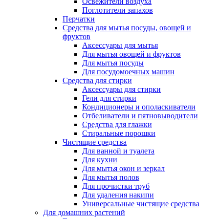
Освежители воздуха
Поглотители запахов
Перчатки
Средства для мытья посуды, овощей и
фруктов
Аксессуары для мытья
Для мытья овощей и фруктов
Для мытья посуды
Для посудомоечных машин
Средства для стирки
Аксессуары для стирки
Гели для стирки
Кондиционеры и ополаскиватели
Отбеливатели и пятновыводители
Средства для глажки
Стиральные порошки
Чистящие средства
Для ванной и туалета
Для кухни
Для мытья окон и зеркал
Для мытья полов
Для прочистки труб
Для удаления накипи
Универсальные чистящие средства
Для домашних растений