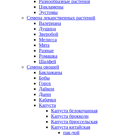
Разнообразные растения
Цикламены
Эустомы
Семена лекарственных растений
Валериана
Душица
Зверобой
Мелисса
Мята
Разные
Ромашка
Шалфей
Семена овощей
Баклажаны
Бобы
Горох
Дайкон
Дыни
Кабачки
Капуста
Капуста белокочанная
Капуста брокколи
Капуста брюссельская
Капуста китайская
пак-чой