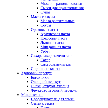
Мюсли, гранолы, хлопья
Смеси для приготовления
Супы
Масла и соусы
Масла растительные
Соусы
Ореховые пасты
Арахисовая паста
Кокосовая паста
Льняная паста
Миндальная паста
Урбеч
Сахар, сахарозаменители
Сахар
Сахарозаменители
Сиропы, пекмезы
Здоровый перекус
Батончики
Овощной перекус
Снеки, отруби, хлебцы
Фруктово-ягодный перекус
Микрозелень
Проращиватели для семян
Семена, зёрна
Гречка