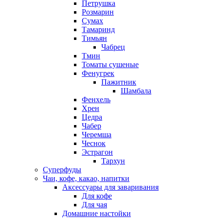
Петрушка
Розмарин
Сумах
Тамаринд
Тимьян
Чабрец
Тмин
Томаты сушеные
Фенугрек
Пажитник
Шамбала
Фенхель
Хрен
Цедра
Чабер
Черемша
Чеснок
Эстрагон
Тархун
Суперфуды
Чаи, кофе, какао, напитки
Аксессуары для заваривания
Для кофе
Для чая
Домашние настойки