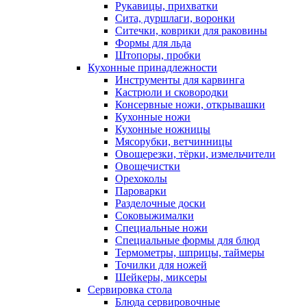
Рукавицы, прихватки
Сита, дуршлаги, воронки
Ситечки, коврики для раковины
Формы для льда
Штопоры, пробки
Кухонные принадлежности
Инструменты для карвинга
Кастрюли и сковородки
Консервные ножи, открывашки
Кухонные ножи
Кухонные ножницы
Мясорубки, ветчинницы
Овощерезки, тёрки, измельчители
Овощечистки
Орехоколы
Пароварки
Разделочные доски
Соковыжималки
Специальные ножи
Специальные формы для блюд
Термометры, шприцы, таймеры
Точилки для ножей
Шейкеры, миксеры
Сервировка стола
Блюда сервировочные