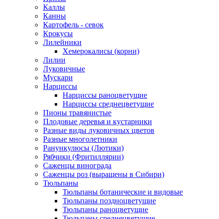
Каллы
Канны
Картофель - севок
Крокусы
Лилейники
Хемерокалисы (корни)
Лилии
Луковичные
Мускари
Нарциссы
Нарциссы раноцветущие
Нарциссы среднецветущие
Пионы травянистые
Плодовые деревья и кустарники
Разные виды луковичных цветов
Разные многолетники
Ранункулюсы (Лютики)
Рябчики (Фритиллярии)
Саженцы винограда
Саженцы роз (выращены в Сибири)
Тюльпаны
Тюльпаны ботанические и видовые
Тюльпаны поздноцветущие
Тюльпаны раноцветущие
Тюльпаны среднецветущие