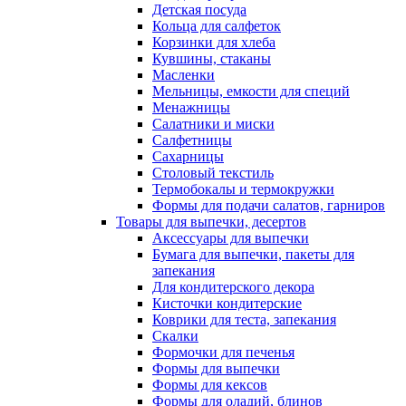
Детская посуда
Кольца для салфеток
Корзинки для хлеба
Кувшины, стаканы
Масленки
Мельницы, емкости для специй
Менажницы
Салатники и миски
Салфетницы
Сахарницы
Столовый текстиль
Термобокалы и термокружки
Формы для подачи салатов, гарниров
Товары для выпечки, десертов
Аксессуары для выпечки
Бумага для выпечки, пакеты для
запекания
Для кондитерского декора
Кисточки кондитерские
Коврики для теста, запекания
Скалки
Формочки для печенья
Формы для выпечки
Формы для кексов
Формы для оладий, блинов