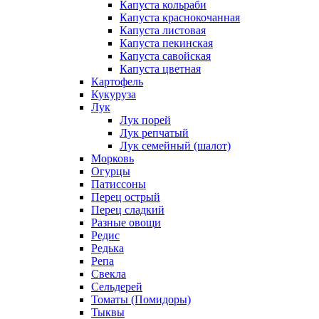
Капуста кольраби
Капуста краснокочанная
Капуста листовая
Капуста пекинская
Капуста савойская
Капуста цветная
Картофель
Кукуруза
Лук
Лук порей
Лук репчатый
Лук семейный (шалот)
Морковь
Огурцы
Патиссоны
Перец острый
Перец сладкий
Разные овощи
Редис
Редька
Репа
Свекла
Сельдерей
Томаты (Помидоры)
Тыквы