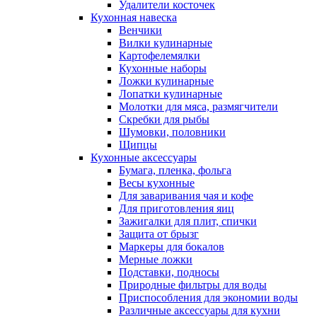
Удалители косточек
Кухонная навеска
Венчики
Вилки кулинарные
Картофелемялки
Кухонные наборы
Ложки кулинарные
Лопатки кулинарные
Молотки для мяса, размягчители
Скребки для рыбы
Шумовки, половники
Щипцы
Кухонные аксессуары
Бумага, пленка, фольга
Весы кухонные
Для заваривания чая и кофе
Для приготовления яиц
Зажигалки для плит, спички
Защита от брызг
Маркеры для бокалов
Мерные ложки
Подставки, подносы
Природные фильтры для воды
Приспособления для экономии воды
Различные аксессуары для кухни