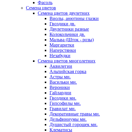
Фасоль
Семена цветов
Семена цветов двулетних
Виолы, анютины глазки
Гвоздики дв.
Двулетники разные
Колокольчики дв.
Мальва (Шток - розы)
Маргаритки
Наперстянки
Незабудки
Семена цветов многолетних
Аквилегии
Альпийская горка
Астры мн.
Васильки мн.
Вероники
Гайлардии
Гвоздики мн.
Гипсофилы мн.
Гравилат мн.
Декоративные травы мн.
Дельфиниумы мн.
Душистый горошек мн.
Клематисы