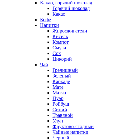
Какао, горячий шоколад
Горячий шоколад
Какао
Кофе
Напитки
Жиросжигатели
Кисель
Компот
Смузи
Сок
Цикорий
Чай
Гречишный
Зеленый
Каркаде
Мате
Матча
Пуэр
Ройбуш
Синий
Травяной
Улун
Фруктово-ягодный
Чайные напитки
Черный