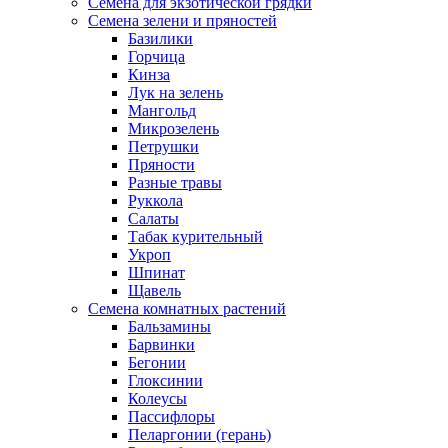
Семена для экзотической грядки
Семена зелени и пряностей
Базилики
Горчица
Кинза
Лук на зелень
Мангольд
Микрозелень
Петрушки
Пряности
Разные травы
Руккола
Салаты
Табак курительный
Укроп
Шпинат
Щавель
Семена комнатных растений
Бальзамины
Барвинки
Бегонии
Глоксинии
Колеусы
Пассифлоры
Пеларгонии (герань)