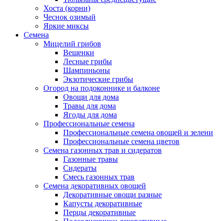
Хоста (корни)
Чеснок озимый
Яркие миксы
Семена
Мицелий грибов
Вешенки
Лесные грибы
Шампиньоны
Экзотические грибы
Огород на подоконнике и балконе
Овощи для дома
Травы для дома
Ягоды для дома
Профессиональные семена
Профессиональные семена овощей и зелени
Профессиональные семена цветов
Семена газонных трав и сидератов
Газонные травы
Сидераты
Смесь газонных трав
Семена декоративных овощей
Декоративные овощи разные
Капусты декоративные
Перцы декоративные