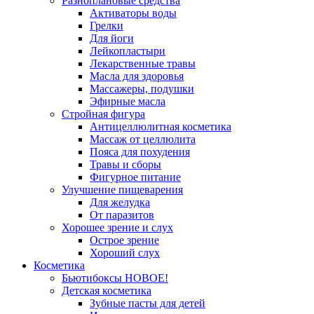
Разноплановые средства
Активаторы воды
Грелки
Для йоги
Лейкопластыри
Лекарственные травы
Масла для здоровья
Массажеры, подушки
Эфирные масла
Стройная фигура
Антицеллюлитная косметика
Массаж от целлюлита
Пояса для похудения
Травы и сборы
Фигурное питание
Улучшение пищеварения
Для желудка
От паразитов
Хорошее зрение и слух
Острое зрение
Хороший слух
Косметика
Бьютибоксы НОВОЕ!
Детская косметика
Зубные пасты для детей