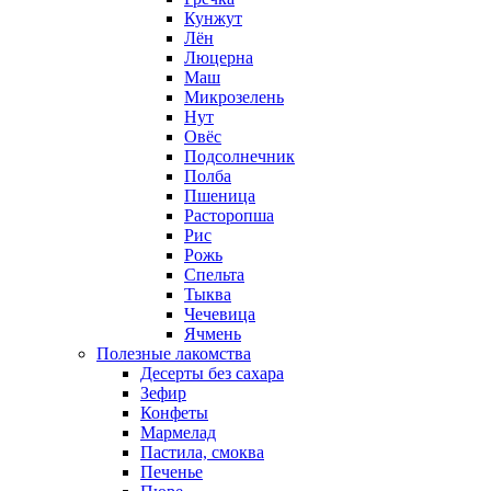
Кунжут
Лён
Люцерна
Маш
Микрозелень
Нут
Овёс
Подсолнечник
Полба
Пшеница
Расторопша
Рис
Рожь
Спельта
Тыква
Чечевица
Ячмень
Полезные лакомства
Десерты без сахара
Зефир
Конфеты
Мармелад
Пастила, смоква
Печенье