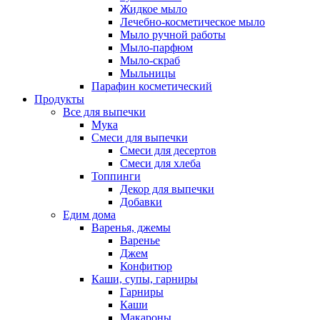
Жидкое мыло
Лечебно-косметическое мыло
Мыло ручной работы
Мыло-парфюм
Мыло-скраб
Мыльницы
Парафин косметический
Продукты
Все для выпечки
Мука
Смеси для выпечки
Смеси для десертов
Смеси для хлеба
Топпинги
Декор для выпечки
Добавки
Едим дома
Варенья, джемы
Варенье
Джем
Конфитюр
Каши, супы, гарниры
Гарниры
Каши
Макароны