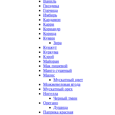
Ваниль
Гвоздика
Горчица
Имбирь
Кардамон
Карри
Кориандр
Корица
Кумин
Зира
Кунжут
Куркума
Кэроб
Майоран
Мак пищевой
Манго сушеный
Мацис
Мускатный цвет
Можжевеловая ягода
Мускатный орех
Нигелла
Черный тмин
Орегано
Душица
Паприка красная