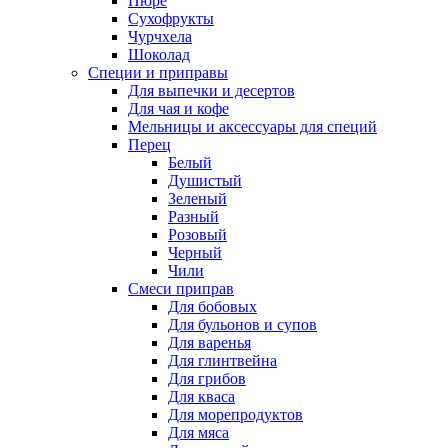
Пюре
Сухофрукты
Чурчхела
Шоколад
Специи и приправы
Для выпечки и десертов
Для чая и кофе
Мельницы и аксессуары для специй
Перец
Белый
Душистый
Зеленый
Разный
Розовый
Черный
Чили
Смеси приправ
Для бобовых
Для бульонов и супов
Для варенья
Для глинтвейна
Для грибов
Для кваса
Для морепродуктов
Для мяса