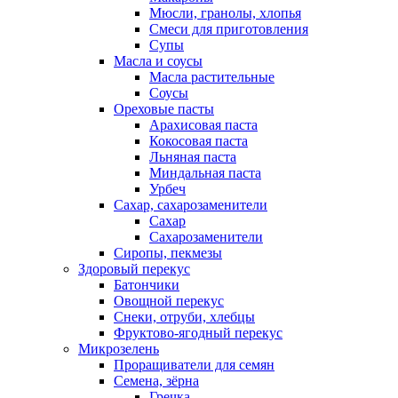
Мюсли, гранолы, хлопья
Смеси для приготовления
Супы
Масла и соусы
Масла растительные
Соусы
Ореховые пасты
Арахисовая паста
Кокосовая паста
Льняная паста
Миндальная паста
Урбеч
Сахар, сахарозаменители
Сахар
Сахарозаменители
Сиропы, пекмезы
Здоровый перекус
Батончики
Овощной перекус
Снеки, отруби, хлебцы
Фруктово-ягодный перекус
Микрозелень
Проращиватели для семян
Семена, зёрна
Гречка