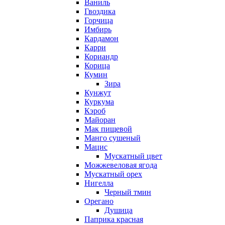
Ваниль
Гвоздика
Горчица
Имбирь
Кардамон
Карри
Кориандр
Корица
Кумин
Зира
Кунжут
Куркума
Кэроб
Майоран
Мак пищевой
Манго сушеный
Мацис
Мускатный цвет
Можжевеловая ягода
Мускатный орех
Нигелла
Черный тмин
Орегано
Душица
Паприка красная