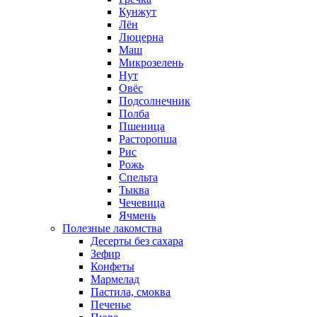
Кунжут
Лён
Люцерна
Маш
Микрозелень
Нут
Овёс
Подсолнечник
Полба
Пшеница
Расторопша
Рис
Рожь
Спельта
Тыква
Чечевица
Ячмень
Полезные лакомства
Десерты без сахара
Зефир
Конфеты
Мармелад
Пастила, смоква
Печенье