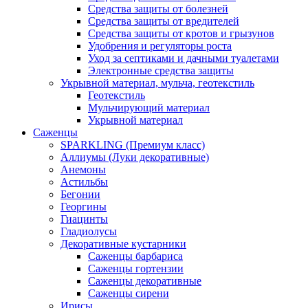
Средства защиты от болезней
Средства защиты от вредителей
Средства защиты от кротов и грызунов
Удобрения и регуляторы роста
Уход за септиками и дачными туалетами
Электронные средства защиты
Укрывной материал, мульча, геотекстиль
Геотекстиль
Мульчирующий материал
Укрывной материал
Саженцы
SPARKLING (Премиум класс)
Аллиумы (Луки декоративные)
Анемоны
Астильбы
Бегонии
Георгины
Гиацинты
Гладиолусы
Декоративные кустарники
Саженцы барбариса
Саженцы гортензии
Саженцы декоративные
Саженцы сирени
Ирисы