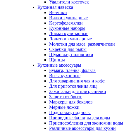
Удалители косточек
Кухонная навеска
Венчики
Вилки кулинарные
Картофелемялки
Кухонные наборы
Ложки кулинарные
Лопатки кулинарные
Молотки для мяса, размягчители
Скребки для рыбы
Шумовки, половники
Щипцы
Кухонные аксессуары
Бумага, пленка, фольга
Весы кухонные
Для заваривания чая и кофе
Для приготовления яиц
Зажигалки для плит, спички
Защита от брызг
Маркеры для бокалов
Мерные ложки
Подставки, подносы
Природные фильтры для воды
Приспособления для экономии воды
Различные аксессуары для кухни