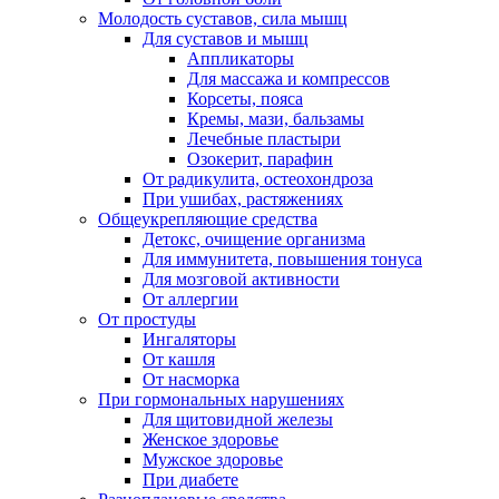
Молодость суставов, сила мышц
Для суставов и мышц
Аппликаторы
Для массажа и компрессов
Корсеты, пояса
Кремы, мази, бальзамы
Лечебные пластыри
Озокерит, парафин
От радикулита, остеохондроза
При ушибах, растяжениях
Общеукрепляющие средства
Детокс, очищение организма
Для иммунитета, повышения тонуса
Для мозговой активности
От аллергии
От простуды
Ингаляторы
От кашля
От насморка
При гормональных нарушениях
Для щитовидной железы
Женское здоровье
Мужское здоровье
При диабете