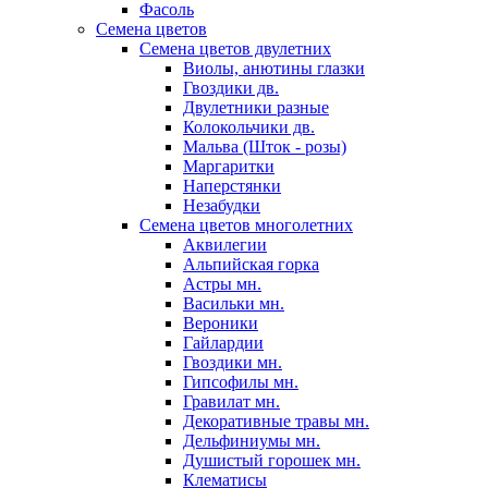
Фасоль
Семена цветов
Семена цветов двулетних
Виолы, анютины глазки
Гвоздики дв.
Двулетники разные
Колокольчики дв.
Мальва (Шток - розы)
Маргаритки
Наперстянки
Незабудки
Семена цветов многолетних
Аквилегии
Альпийская горка
Астры мн.
Васильки мн.
Вероники
Гайлардии
Гвоздики мн.
Гипсофилы мн.
Гравилат мн.
Декоративные травы мн.
Дельфиниумы мн.
Душистый горошек мн.
Клематисы