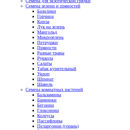
Семена для экзотической грядки
Семена зелени и пряностей
Базилики
Горчица
Кинза
Лук на зелень
Мангольд
Микрозелень
Петрушки
Пряности
Разные травы
Руккола
Салаты
Табак курительный
Укроп
Шпинат
Щавель
Семена комнатных растений
Бальзамины
Барвинки
Бегонии
Глоксинии
Колеусы
Пассифлоры
Пеларгонии (герань)