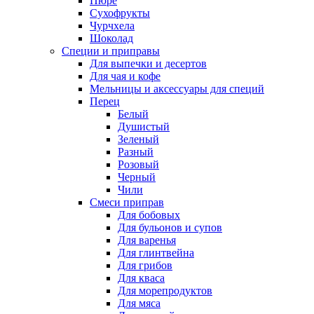
Пюре
Сухофрукты
Чурчхела
Шоколад
Специи и приправы
Для выпечки и десертов
Для чая и кофе
Мельницы и аксессуары для специй
Перец
Белый
Душистый
Зеленый
Разный
Розовый
Черный
Чили
Смеси приправ
Для бобовых
Для бульонов и супов
Для варенья
Для глинтвейна
Для грибов
Для кваса
Для морепродуктов
Для мяса