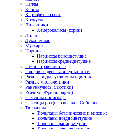
Каллы
Канны
Картофель - севок
Крокусы
Лилейники
Хемерокалисы (корни)
Лилии
Луковичные
Мускари
Нарциссы
Нарциссы раноцветущие
Нарциссы среднецветущие
Пионы травянистые
Плодовые деревья и кустарники
Разные виды луковичных цветов
Разные многолетники
Ранункулюсы (Лютики)
Рябчики (Фритиллярии)
Саженцы винограда
Саженцы роз (выращены в Сибири)
Тюльпаны
Тюльпаны ботанические и видовые
Тюльпаны поздноцветущие
Тюльпаны раноцветущие
Тюльпаны среднецветущие