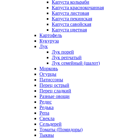
Капуста кольраби
Капуста краснокочанная
Капуста листовая
Капуста пекинская
Капуста савойская
Капуста цветная
Картофель
Кукуруза
Лук
Лук порей
Лук репчатый
Лук семейный (шалот)
Морковь
Огурцы
Патиссоны
Перец острый
Перец сладкий
Разные овощи
Редис
Редька
Репа
Свекла
Сельдерей
Томаты (Помидоры)
Тыквы