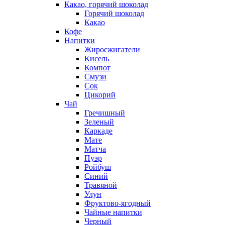
Какао, горячий шоколад
Горячий шоколад
Какао
Кофе
Напитки
Жиросжигатели
Кисель
Компот
Смузи
Сок
Цикорий
Чай
Гречишный
Зеленый
Каркаде
Мате
Матча
Пуэр
Ройбуш
Синий
Травяной
Улун
Фруктово-ягодный
Чайные напитки
Черный