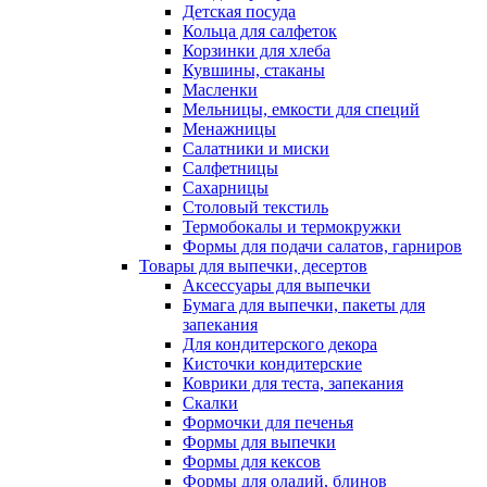
Детская посуда
Кольца для салфеток
Корзинки для хлеба
Кувшины, стаканы
Масленки
Мельницы, емкости для специй
Менажницы
Салатники и миски
Салфетницы
Сахарницы
Столовый текстиль
Термобокалы и термокружки
Формы для подачи салатов, гарниров
Товары для выпечки, десертов
Аксессуары для выпечки
Бумага для выпечки, пакеты для
запекания
Для кондитерского декора
Кисточки кондитерские
Коврики для теста, запекания
Скалки
Формочки для печенья
Формы для выпечки
Формы для кексов
Формы для оладий, блинов