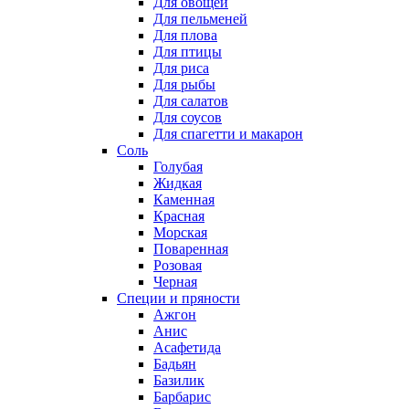
Для овощей
Для пельменей
Для плова
Для птицы
Для риса
Для рыбы
Для салатов
Для соусов
Для спагетти и макарон
Соль
Голубая
Жидкая
Каменная
Красная
Морская
Поваренная
Розовая
Черная
Специи и пряности
Ажгон
Анис
Асафетида
Бадьян
Базилик
Барбарис