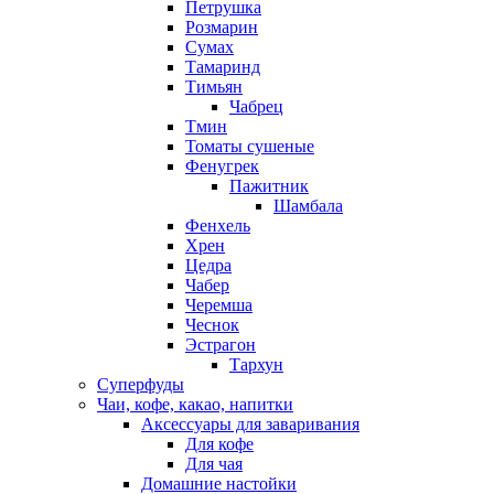
Петрушка
Розмарин
Сумах
Тамаринд
Тимьян
Чабрец
Тмин
Томаты сушеные
Фенугрек
Пажитник
Шамбала
Фенхель
Хрен
Цедра
Чабер
Черемша
Чеснок
Эстрагон
Тархун
Суперфуды
Чаи, кофе, какао, напитки
Аксессуары для заваривания
Для кофе
Для чая
Домашние настойки