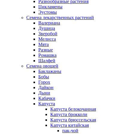
Разнообразные растения
Цикламены
Эустомы
Семена лекарственных растений
Валериана
Душица
Зверобой
Мелисса
Мята
Разные
Ромашка
Шалфей
Семена овощей
Баклажаны
Бобы
Горох
Дайкон
Дыни
Кабачки
Капуста
Капуста белокочанная
Капуста брокколи
Капуста брюссельская
Капуста китайская
пак-чой