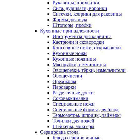
Рукавицы, прихватки
Сита, дуршлаги, воронки
Ситечки, коврики для раковины
Формы для льда
Штопоры, пробки
Кухонные принадлежности
Инструменты для карвинга
Кастрюли и сковородки
Консервные ножи, открывашки
Кухонные ножи
Кухонные ножницы
Мясорубки, ветчинницы
Овощерезки, тёрки, измельчители
Овощечистки
Орехоколы
Пароварки
Разделочные доски
Соковыжималки
Специальные ножи
Специальные формы для блюд
Термометры, шприцы, таймеры
Точилки для ножей
Шейкеры, миксеры
Сервировка стола
Блюда сервировочные