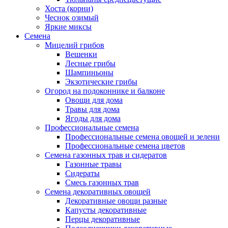
Хоста (корни)
Чеснок озимый
Яркие миксы
Семена
Мицелий грибов
Вешенки
Лесные грибы
Шампиньоны
Экзотические грибы
Огород на подоконнике и балконе
Овощи для дома
Травы для дома
Ягоды для дома
Профессиональные семена
Профессиональные семена овощей и зелени
Профессиональные семена цветов
Семена газонных трав и сидератов
Газонные травы
Сидераты
Смесь газонных трав
Семена декоративных овощей
Декоративные овощи разные
Капусты декоративные
Перцы декоративные