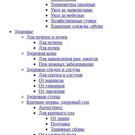
Термометры оконные
Уход за дымоходами
Уход за мебелью
Хозяйственные сумки
Хранение одежды, обуви
Здоровье
Для печени и почек
Для печени
Для почек
Здоровая кожа
Для заживления ран, ожогов
При кожных заболеваниях
Здоровое сердце и сосуды
Для сердца и сосудов
От варикоза
От геморроя
От давления
Здоровые стопы
Крепкие нервы, здоровый сон
Антистресс
Для крепкого сна
От храпа
Подушки
Травяные сборы
От головной боли