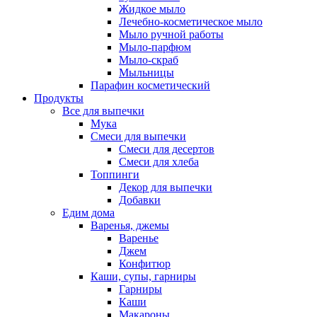
Жидкое мыло
Лечебно-косметическое мыло
Мыло ручной работы
Мыло-парфюм
Мыло-скраб
Мыльницы
Парафин косметический
Продукты
Все для выпечки
Мука
Смеси для выпечки
Смеси для десертов
Смеси для хлеба
Топпинги
Декор для выпечки
Добавки
Едим дома
Варенья, джемы
Варенье
Джем
Конфитюр
Каши, супы, гарниры
Гарниры
Каши
Макароны