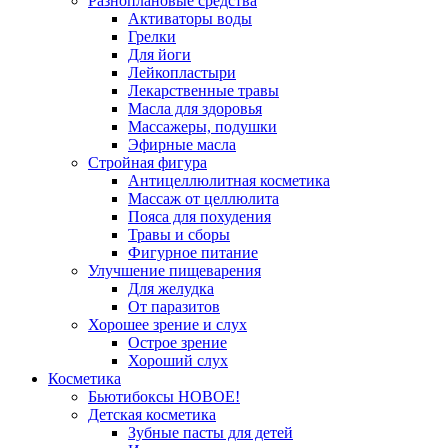
Разноплановые средства
Активаторы воды
Грелки
Для йоги
Лейкопластыри
Лекарственные травы
Масла для здоровья
Массажеры, подушки
Эфирные масла
Стройная фигура
Антицеллюлитная косметика
Массаж от целлюлита
Пояса для похудения
Травы и сборы
Фигурное питание
Улучшение пищеварения
Для желудка
От паразитов
Хорошее зрение и слух
Острое зрение
Хороший слух
Косметика
Бьютибоксы НОВОЕ!
Детская косметика
Зубные пасты для детей