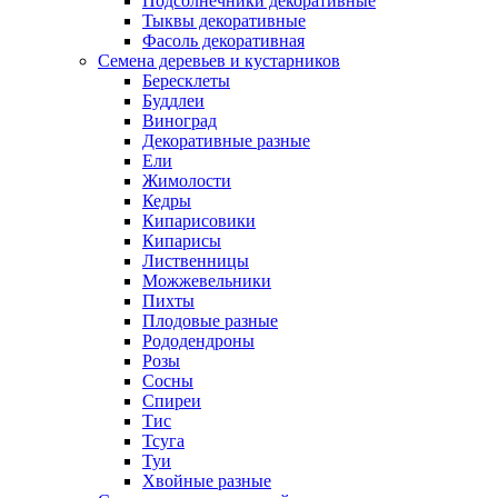
Подсолнечники декоративные
Тыквы декоративные
Фасоль декоративная
Семена деревьев и кустарников
Бересклеты
Буддлеи
Виноград
Декоративные разные
Ели
Жимолости
Кедры
Кипарисовики
Кипарисы
Лиственницы
Можжевельники
Пихты
Плодовые разные
Рододендроны
Розы
Сосны
Спиреи
Тис
Тсуга
Туи
Хвойные разные