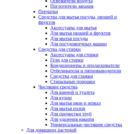
Освежители воздуха
Поглотители запахов
Перчатки
Средства для мытья посуды, овощей и
фруктов
Аксессуары для мытья
Для мытья овощей и фруктов
Для мытья посуды
Для посудомоечных машин
Средства для стирки
Аксессуары для стирки
Гели для стирки
Кондиционеры и ополаскиватели
Отбеливатели и пятновыводители
Средства для глажки
Стиральные порошки
Чистящие средства
Для ванной и туалета
Для кухни
Для мытья окон и зеркал
Для мытья полов
Для прочистки труб
Для удаления накипи
Универсальные чистящие средства
Для домашних растений