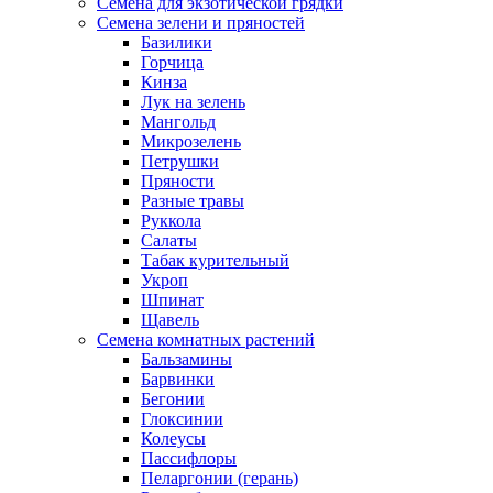
Семена для экзотической грядки
Семена зелени и пряностей
Базилики
Горчица
Кинза
Лук на зелень
Мангольд
Микрозелень
Петрушки
Пряности
Разные травы
Руккола
Салаты
Табак курительный
Укроп
Шпинат
Щавель
Семена комнатных растений
Бальзамины
Барвинки
Бегонии
Глоксинии
Колеусы
Пассифлоры
Пеларгонии (герань)