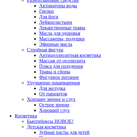
Разноплановые средства
Активаторы воды
Грелки
Для йоги
Лейкопластыри
Лекарственные травы
Масла для здоровья
Массажеры, подушки
Эфирные масла
Стройная фигура
Антицеллюлитная косметика
Массаж от целлюлита
Пояса для похудения
Травы и сборы
Фигурное питание
Улучшение пищеварения
Для желудка
От паразитов
Хорошее зрение и слух
Острое зрение
Хороший слух
Косметика
Бьютибоксы НОВОЕ!
Детская косметика
Зубные пасты для детей