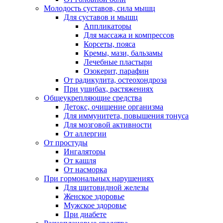
Молодость суставов, сила мышц
Для суставов и мышц
Аппликаторы
Для массажа и компрессов
Корсеты, пояса
Кремы, мази, бальзамы
Лечебные пластыри
Озокерит, парафин
От радикулита, остеохондроза
При ушибах, растяжениях
Общеукрепляющие средства
Детокс, очищение организма
Для иммунитета, повышения тонуса
Для мозговой активности
От аллергии
От простуды
Ингаляторы
От кашля
От насморка
При гормональных нарушениях
Для щитовидной железы
Женское здоровье
Мужское здоровье
При диабете