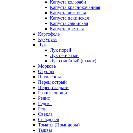
Капуста кольраби
Капуста краснокочанная
Капуста листовая
Капуста пекинская
Капуста савойская
Капуста цветная
Картофель
Кукуруза
Лук
Лук порей
Лук репчатый
Лук семейный (шалот)
Морковь
Огурцы
Патиссоны
Перец острый
Перец сладкий
Разные овощи
Редис
Редька
Репа
Свекла
Сельдерей
Томаты (Помидоры)
Тыквы