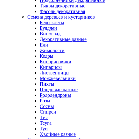
Подсолнечники декоративные
Тыквы декоративные
Фасоль декоративная
Семена деревьев и кустарников
Бересклеты
Буддлеи
Виноград
Декоративные разные
Ели
Жимолости
Кедры
Кипарисовики
Кипарисы
Лиственницы
Можжевельники
Пихты
Плодовые разные
Рододендроны
Розы
Сосны
Спиреи
Тис
Тсуга
Туи
Хвойные разные