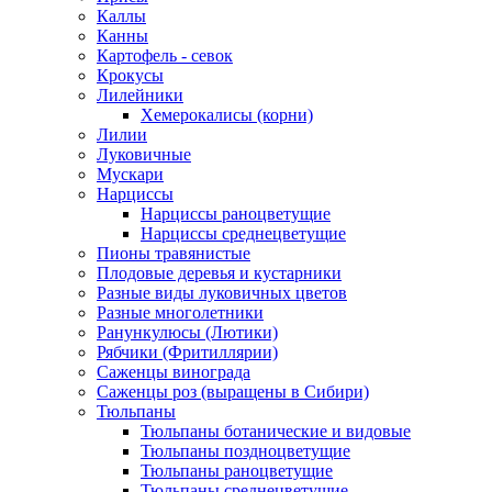
Каллы
Канны
Картофель - севок
Крокусы
Лилейники
Хемерокалисы (корни)
Лилии
Луковичные
Мускари
Нарциссы
Нарциссы раноцветущие
Нарциссы среднецветущие
Пионы травянистые
Плодовые деревья и кустарники
Разные виды луковичных цветов
Разные многолетники
Ранункулюсы (Лютики)
Рябчики (Фритиллярии)
Саженцы винограда
Саженцы роз (выращены в Сибири)
Тюльпаны
Тюльпаны ботанические и видовые
Тюльпаны поздноцветущие
Тюльпаны раноцветущие
Тюльпаны среднецветущие