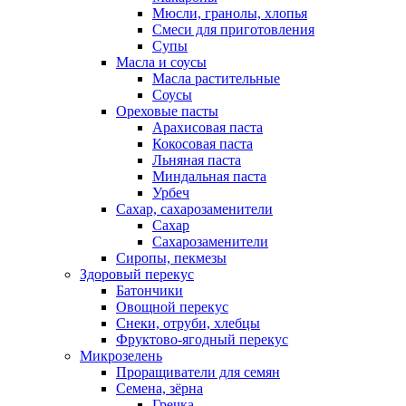
Мюсли, гранолы, хлопья
Смеси для приготовления
Супы
Масла и соусы
Масла растительные
Соусы
Ореховые пасты
Арахисовая паста
Кокосовая паста
Льняная паста
Миндальная паста
Урбеч
Сахар, сахарозаменители
Сахар
Сахарозаменители
Сиропы, пекмезы
Здоровый перекус
Батончики
Овощной перекус
Снеки, отруби, хлебцы
Фруктово-ягодный перекус
Микрозелень
Проращиватели для семян
Семена, зёрна
Гречка