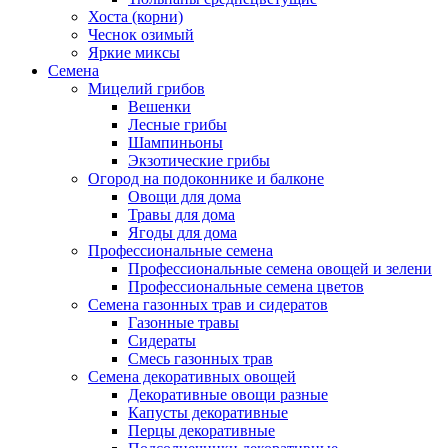
Хоста (корни)
Чеснок озимый
Яркие миксы
Семена
Мицелий грибов
Вешенки
Лесные грибы
Шампиньоны
Экзотические грибы
Огород на подоконнике и балконе
Овощи для дома
Травы для дома
Ягоды для дома
Профессиональные семена
Профессиональные семена овощей и зелени
Профессиональные семена цветов
Семена газонных трав и сидератов
Газонные травы
Сидераты
Смесь газонных трав
Семена декоративных овощей
Декоративные овощи разные
Капусты декоративные
Перцы декоративные