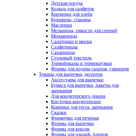
Детская посуда
Кольца для салфеток
Корзинки для хлеба
Кувшины, стаканы
Масленки
Мельницы, емкости для специй
Менажницы
Салатники и миски
Салфетницы
Сахарницы
Столовый текстиль
Термобокалы и термокружки
Формы для подачи салатов, гарниров
Товары для выпечки, десертов
Аксессуары для выпечки
Бумага для выпечки, пакеты для
запекания
Для кондитерского декора
Кисточки кондитерские
Коврики для теста, запекания
Скалки
Формочки для печенья
Формы для выпечки
Формы для кексов
Формы для оладий, блинов