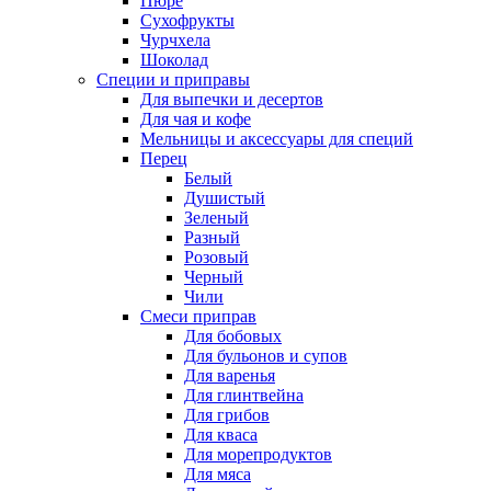
Пюре
Сухофрукты
Чурчхела
Шоколад
Специи и приправы
Для выпечки и десертов
Для чая и кофе
Мельницы и аксессуары для специй
Перец
Белый
Душистый
Зеленый
Разный
Розовый
Черный
Чили
Смеси приправ
Для бобовых
Для бульонов и супов
Для варенья
Для глинтвейна
Для грибов
Для кваса
Для морепродуктов
Для мяса