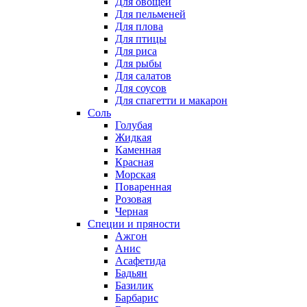
Для овощей
Для пельменей
Для плова
Для птицы
Для риса
Для рыбы
Для салатов
Для соусов
Для спагетти и макарон
Соль
Голубая
Жидкая
Каменная
Красная
Морская
Поваренная
Розовая
Черная
Специи и пряности
Ажгон
Анис
Асафетида
Бадьян
Базилик
Барбарис