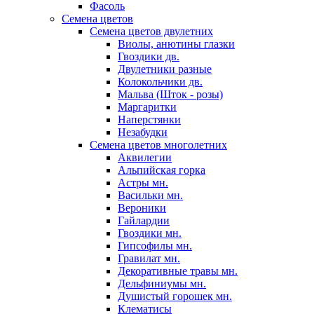
Фасоль
Семена цветов
Семена цветов двулетних
Виолы, анютины глазки
Гвоздики дв.
Двулетники разные
Колокольчики дв.
Мальва (Шток - розы)
Маргаритки
Наперстянки
Незабудки
Семена цветов многолетних
Аквилегии
Альпийская горка
Астры мн.
Васильки мн.
Вероники
Гайлардии
Гвоздики мн.
Гипсофилы мн.
Гравилат мн.
Декоративные травы мн.
Дельфиниумы мн.
Душистый горошек мн.
Клематисы