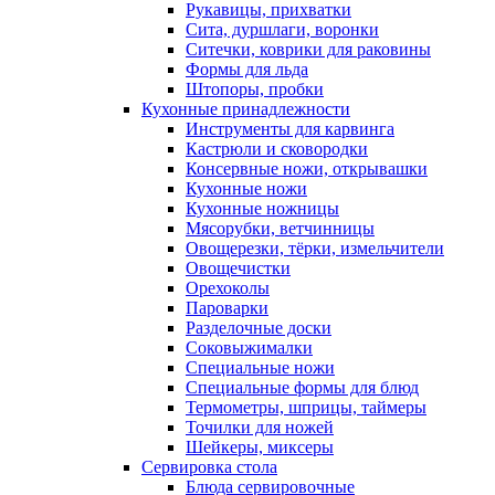
Рукавицы, прихватки
Сита, дуршлаги, воронки
Ситечки, коврики для раковины
Формы для льда
Штопоры, пробки
Кухонные принадлежности
Инструменты для карвинга
Кастрюли и сковородки
Консервные ножи, открывашки
Кухонные ножи
Кухонные ножницы
Мясорубки, ветчинницы
Овощерезки, тёрки, измельчители
Овощечистки
Орехоколы
Пароварки
Разделочные доски
Соковыжималки
Специальные ножи
Специальные формы для блюд
Термометры, шприцы, таймеры
Точилки для ножей
Шейкеры, миксеры
Сервировка стола
Блюда сервировочные