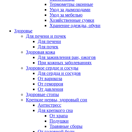
Термометры оконные
Уход за дымоходами
Уход за мебелью
Хозяйственные сумки
Хранение одежды, обуви
Здоровье
Для печени и почек
Для печени
Для почек
Здоровая кожа
Для заживления ран, ожогов
При кожных заболеваниях
Здоровое сердце и сосуды
Для сердца и сосудов
От варикоза
От геморроя
От давления
Здоровые стопы
Крепкие нервы, здоровый сон
Антистресс
Для крепкого сна
От храпа
Подушки
Травяные сборы
От головной боли