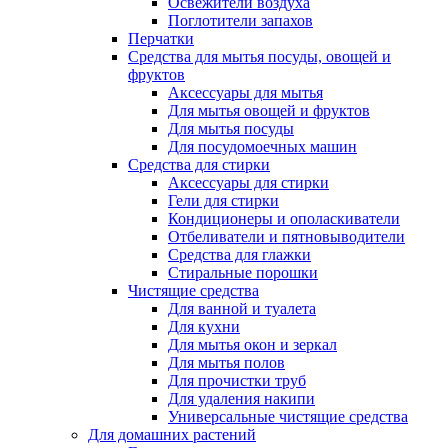
Освежители воздуха
Поглотители запахов
Перчатки
Средства для мытья посуды, овощей и
фруктов
Аксессуары для мытья
Для мытья овощей и фруктов
Для мытья посуды
Для посудомоечных машин
Средства для стирки
Аксессуары для стирки
Гели для стирки
Кондиционеры и ополаскиватели
Отбеливатели и пятновыводители
Средства для глажки
Стиральные порошки
Чистящие средства
Для ванной и туалета
Для кухни
Для мытья окон и зеркал
Для мытья полов
Для прочистки труб
Для удаления накипи
Универсальные чистящие средства
Для домашних растений