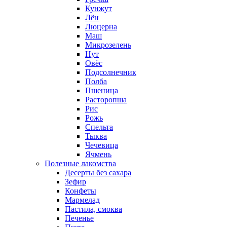
Кунжут
Лён
Люцерна
Маш
Микрозелень
Нут
Овёс
Подсолнечник
Полба
Пшеница
Расторопша
Рис
Рожь
Спельта
Тыква
Чечевица
Ячмень
Полезные лакомства
Десерты без сахара
Зефир
Конфеты
Мармелад
Пастила, смоква
Печенье