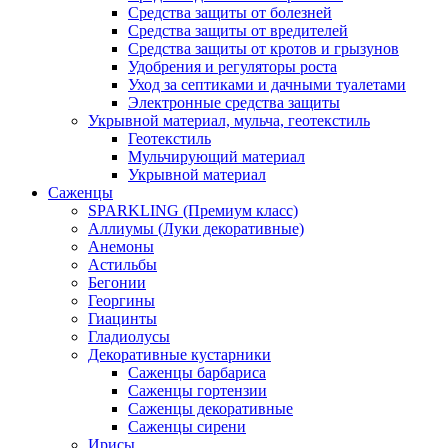
Средства защиты от болезней
Средства защиты от вредителей
Средства защиты от кротов и грызунов
Удобрения и регуляторы роста
Уход за септиками и дачными туалетами
Электронные средства защиты
Укрывной материал, мульча, геотекстиль
Геотекстиль
Мульчирующий материал
Укрывной материал
Саженцы
SPARKLING (Премиум класс)
Аллиумы (Луки декоративные)
Анемоны
Астильбы
Бегонии
Георгины
Гиацинты
Гладиолусы
Декоративные кустарники
Саженцы барбариса
Саженцы гортензии
Саженцы декоративные
Саженцы сирени
Ирисы