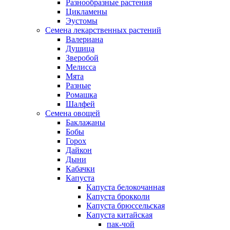
Разнообразные растения
Цикламены
Эустомы
Семена лекарственных растений
Валериана
Душица
Зверобой
Мелисса
Мята
Разные
Ромашка
Шалфей
Семена овощей
Баклажаны
Бобы
Горох
Дайкон
Дыни
Кабачки
Капуста
Капуста белокочанная
Капуста брокколи
Капуста брюссельская
Капуста китайская
пак-чой