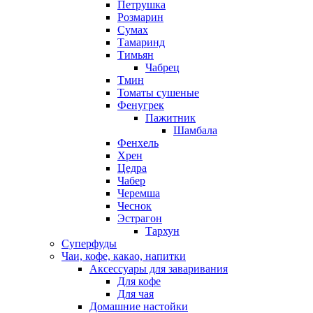
Петрушка
Розмарин
Сумах
Тамаринд
Тимьян
Чабрец
Тмин
Томаты сушеные
Фенугрек
Пажитник
Шамбала
Фенхель
Хрен
Цедра
Чабер
Черемша
Чеснок
Эстрагон
Тархун
Суперфуды
Чаи, кофе, какао, напитки
Аксессуары для заваривания
Для кофе
Для чая
Домашние настойки