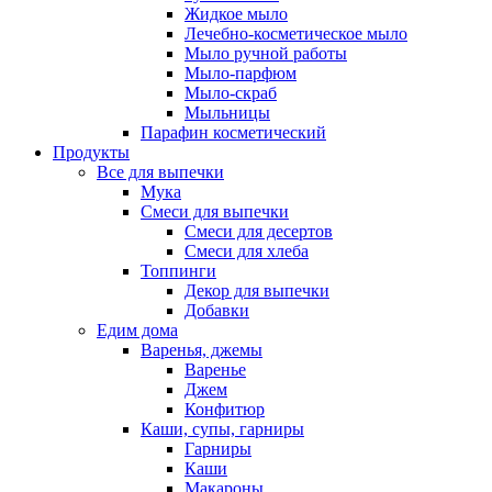
Жидкое мыло
Лечебно-косметическое мыло
Мыло ручной работы
Мыло-парфюм
Мыло-скраб
Мыльницы
Парафин косметический
Продукты
Все для выпечки
Мука
Смеси для выпечки
Смеси для десертов
Смеси для хлеба
Топпинги
Декор для выпечки
Добавки
Едим дома
Варенья, джемы
Варенье
Джем
Конфитюр
Каши, супы, гарниры
Гарниры
Каши
Макароны