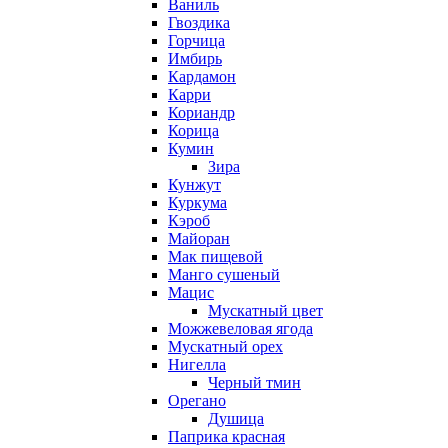
Ваниль
Гвоздика
Горчица
Имбирь
Кардамон
Карри
Кориандр
Корица
Кумин
Зира
Кунжут
Куркума
Кэроб
Майоран
Мак пищевой
Манго сушеный
Мацис
Мускатный цвет
Можжевеловая ягода
Мускатный орех
Нигелла
Черный тмин
Орегано
Душица
Паприка красная