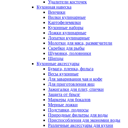
Удалители косточек
Кухонная навеска
Венчики
Вилки кулинарные
Картофелемялки
Кухонные наборы
Ложки кулинарные
Лопатки кулинарные
Молотки для мяса, размягчители
Скребки для рыбы
Шумовки, половники
Щипцы
Кухонные аксессуары
Бумага, пленка, фольга
Весы кухонные
Для заваривания чая и кофе
Для приготовления яиц
Зажигалки для плит, спички
Защита от брызг
Маркеры для бокалов
Мерные ложки
Подставки, подносы
Природные фильтры для воды
Приспособления для экономии воды
Различные аксессуары для кухни