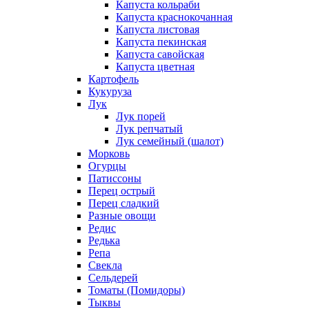
Капуста кольраби
Капуста краснокочанная
Капуста листовая
Капуста пекинская
Капуста савойская
Капуста цветная
Картофель
Кукуруза
Лук
Лук порей
Лук репчатый
Лук семейный (шалот)
Морковь
Огурцы
Патиссоны
Перец острый
Перец сладкий
Разные овощи
Редис
Редька
Репа
Свекла
Сельдерей
Томаты (Помидоры)
Тыквы