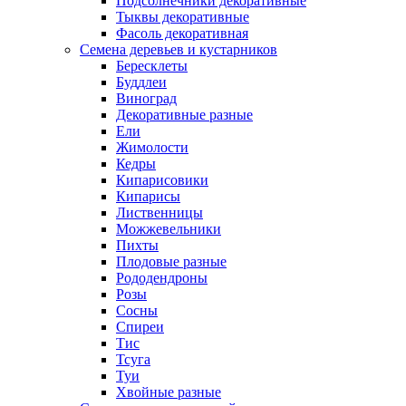
Подсолнечники декоративные
Тыквы декоративные
Фасоль декоративная
Семена деревьев и кустарников
Бересклеты
Буддлеи
Виноград
Декоративные разные
Ели
Жимолости
Кедры
Кипарисовики
Кипарисы
Лиственницы
Можжевельники
Пихты
Плодовые разные
Рододендроны
Розы
Сосны
Спиреи
Тис
Тсуга
Туи
Хвойные разные