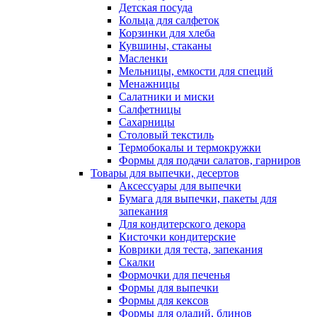
Детская посуда
Кольца для салфеток
Корзинки для хлеба
Кувшины, стаканы
Масленки
Мельницы, емкости для специй
Менажницы
Салатники и миски
Салфетницы
Сахарницы
Столовый текстиль
Термобокалы и термокружки
Формы для подачи салатов, гарниров
Товары для выпечки, десертов
Аксессуары для выпечки
Бумага для выпечки, пакеты для
запекания
Для кондитерского декора
Кисточки кондитерские
Коврики для теста, запекания
Скалки
Формочки для печенья
Формы для выпечки
Формы для кексов
Формы для оладий, блинов