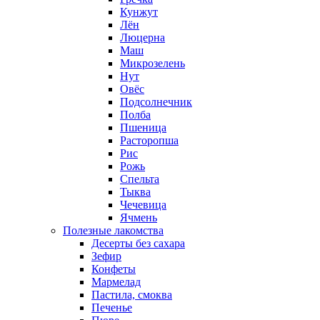
Кунжут
Лён
Люцерна
Маш
Микрозелень
Нут
Овёс
Подсолнечник
Полба
Пшеница
Расторопша
Рис
Рожь
Спельта
Тыква
Чечевица
Ячмень
Полезные лакомства
Десерты без сахара
Зефир
Конфеты
Мармелад
Пастила, смоква
Печенье