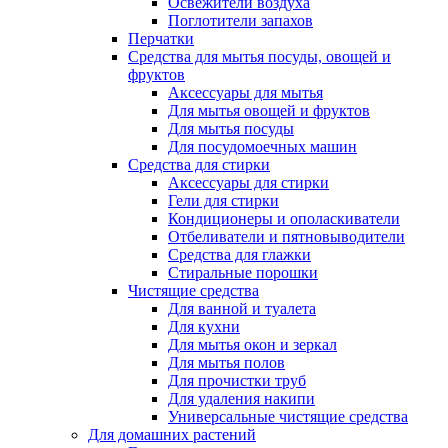
Освежители воздуха
Поглотители запахов
Перчатки
Средства для мытья посуды, овощей и
фруктов
Аксессуары для мытья
Для мытья овощей и фруктов
Для мытья посуды
Для посудомоечных машин
Средства для стирки
Аксессуары для стирки
Гели для стирки
Кондиционеры и ополаскиватели
Отбеливатели и пятновыводители
Средства для глажки
Стиральные порошки
Чистящие средства
Для ванной и туалета
Для кухни
Для мытья окон и зеркал
Для мытья полов
Для прочистки труб
Для удаления накипи
Универсальные чистящие средства
Для домашних растений