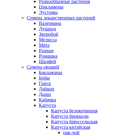
Разнообразные растения
Цикламены
Эустомы
Семена лекарственных растений
Валериана
Душица
Зверобой
Мелисса
Мята
Разные
Ромашка
Шалфей
Семена овощей
Баклажаны
Бобы
Горох
Дайкон
Дыни
Кабачки
Капуста
Капуста белокочанная
Капуста брокколи
Капуста брюссельская
Капуста китайская
пак-чой