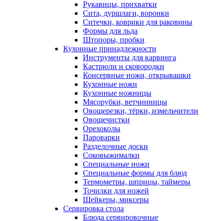
Рукавицы, прихватки
Сита, дуршлаги, воронки
Ситечки, коврики для раковины
Формы для льда
Штопоры, пробки
Кухонные принадлежности
Инструменты для карвинга
Кастрюли и сковородки
Консервные ножи, открывашки
Кухонные ножи
Кухонные ножницы
Мясорубки, ветчинницы
Овощерезки, тёрки, измельчители
Овощечистки
Орехоколы
Пароварки
Разделочные доски
Соковыжималки
Специальные ножи
Специальные формы для блюд
Термометры, шприцы, таймеры
Точилки для ножей
Шейкеры, миксеры
Сервировка стола
Блюда сервировочные