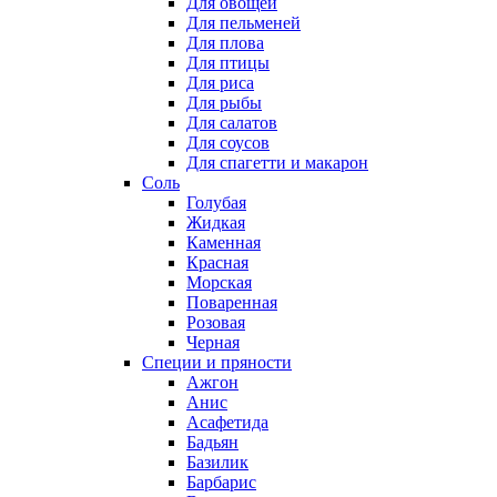
Для овощей
Для пельменей
Для плова
Для птицы
Для риса
Для рыбы
Для салатов
Для соусов
Для спагетти и макарон
Соль
Голубая
Жидкая
Каменная
Красная
Морская
Поваренная
Розовая
Черная
Специи и пряности
Ажгон
Анис
Асафетида
Бадьян
Базилик
Барбарис