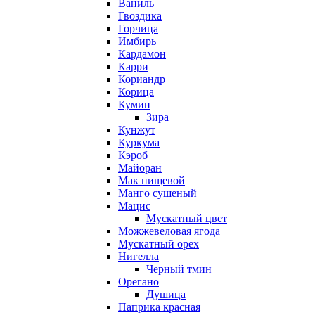
Ваниль
Гвоздика
Горчица
Имбирь
Кардамон
Карри
Кориандр
Корица
Кумин
Зира
Кунжут
Куркума
Кэроб
Майоран
Мак пищевой
Манго сушеный
Мацис
Мускатный цвет
Можжевеловая ягода
Мускатный орех
Нигелла
Черный тмин
Орегано
Душица
Паприка красная