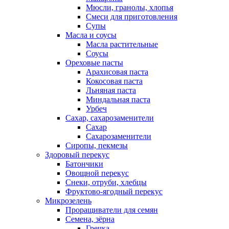
Мюсли, гранолы, хлопья
Смеси для приготовления
Супы
Масла и соусы
Масла растительные
Соусы
Ореховые пасты
Арахисовая паста
Кокосовая паста
Льняная паста
Миндальная паста
Урбеч
Сахар, сахарозаменители
Сахар
Сахарозаменители
Сиропы, пекмезы
Здоровый перекус
Батончики
Овощной перекус
Снеки, отруби, хлебцы
Фруктово-ягодный перекус
Микрозелень
Проращиватели для семян
Семена, зёрна
Гречка