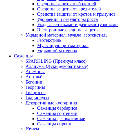
Средства защиты от болезней
Средства защиты от вредителей
Средства защиты от кротов и грызунов
Удобрения и регуляторы роста
Уход за септиками и дачными туалетами
Электронные средства защиты
Укрывной материал, мульча, геотекстиль
Геотекстиль
Мульчирующий материал
Укрывной материал
Саженцы
SPARKLING (Премиум класс)
Аллиумы (Луки декоративные)
Анемоны
Астильбы
Бегонии
Георгины
Гиацинты
Гладиолусы
Декоративные кустарники
Саженцы барбариса
Саженцы гортензии
Саженцы декоративные
Саженцы сирени
Ирисы