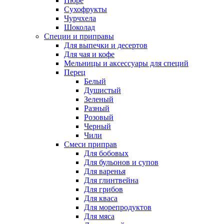
Пюре
Сухофрукты
Чурчхела
Шоколад
Специи и приправы
Для выпечки и десертов
Для чая и кофе
Мельницы и аксессуары для специй
Перец
Белый
Душистый
Зеленый
Разный
Розовый
Черный
Чили
Смеси приправ
Для бобовых
Для бульонов и супов
Для варенья
Для глинтвейна
Для грибов
Для кваса
Для морепродуктов
Для мяса