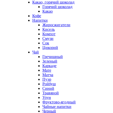
Какао, горячий шоколад
Горячий шоколад
Какао
Кофе
Напитки
Жиросжигатели
Кисель
Компот
Смузи
Сок
Цикорий
Чай
Гречишный
Зеленый
Каркаде
Мате
Матча
Пуэр
Ройбуш
Синий
Травяной
Улун
Фруктово-ягодный
Чайные напитки
Черный