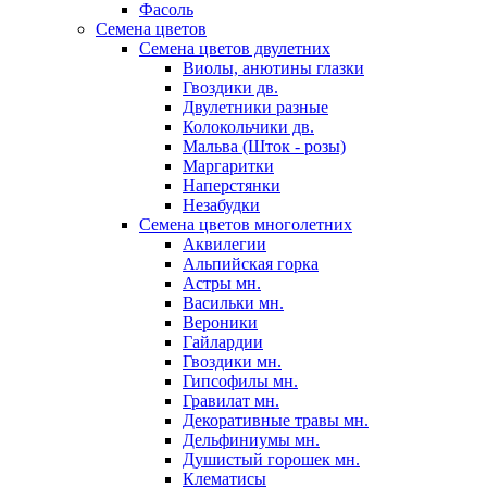
Фасоль
Семена цветов
Семена цветов двулетних
Виолы, анютины глазки
Гвоздики дв.
Двулетники разные
Колокольчики дв.
Мальва (Шток - розы)
Маргаритки
Наперстянки
Незабудки
Семена цветов многолетних
Аквилегии
Альпийская горка
Астры мн.
Васильки мн.
Вероники
Гайлардии
Гвоздики мн.
Гипсофилы мн.
Гравилат мн.
Декоративные травы мн.
Дельфиниумы мн.
Душистый горошек мн.
Клематисы