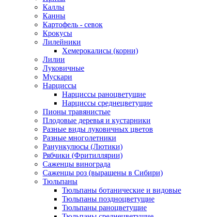
Каллы
Канны
Картофель - севок
Крокусы
Лилейники
Хемерокалисы (корни)
Лилии
Луковичные
Мускари
Нарциссы
Нарциссы раноцветущие
Нарциссы среднецветущие
Пионы травянистые
Плодовые деревья и кустарники
Разные виды луковичных цветов
Разные многолетники
Ранункулюсы (Лютики)
Рябчики (Фритиллярии)
Саженцы винограда
Саженцы роз (выращены в Сибири)
Тюльпаны
Тюльпаны ботанические и видовые
Тюльпаны поздноцветущие
Тюльпаны раноцветущие
Тюльпаны среднецветущие