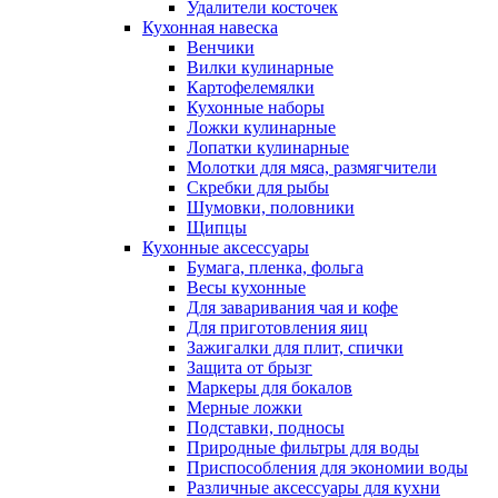
Удалители косточек
Кухонная навеска
Венчики
Вилки кулинарные
Картофелемялки
Кухонные наборы
Ложки кулинарные
Лопатки кулинарные
Молотки для мяса, размягчители
Скребки для рыбы
Шумовки, половники
Щипцы
Кухонные аксессуары
Бумага, пленка, фольга
Весы кухонные
Для заваривания чая и кофе
Для приготовления яиц
Зажигалки для плит, спички
Защита от брызг
Маркеры для бокалов
Мерные ложки
Подставки, подносы
Природные фильтры для воды
Приспособления для экономии воды
Различные аксессуары для кухни