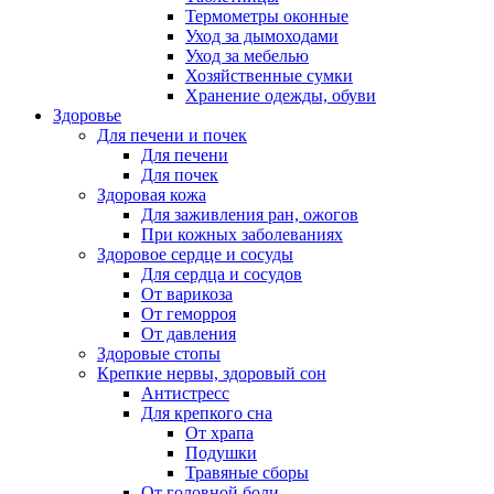
Термометры оконные
Уход за дымоходами
Уход за мебелью
Хозяйственные сумки
Хранение одежды, обуви
Здоровье
Для печени и почек
Для печени
Для почек
Здоровая кожа
Для заживления ран, ожогов
При кожных заболеваниях
Здоровое сердце и сосуды
Для сердца и сосудов
От варикоза
От геморроя
От давления
Здоровые стопы
Крепкие нервы, здоровый сон
Антистресс
Для крепкого сна
От храпа
Подушки
Травяные сборы
От головной боли