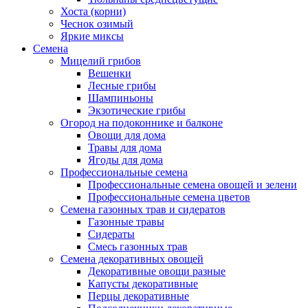
Хоста (корни)
Чеснок озимый
Яркие миксы
Семена
Мицелий грибов
Вешенки
Лесные грибы
Шампиньоны
Экзотические грибы
Огород на подоконнике и балконе
Овощи для дома
Травы для дома
Ягоды для дома
Профессиональные семена
Профессиональные семена овощей и зелени
Профессиональные семена цветов
Семена газонных трав и сидератов
Газонные травы
Сидераты
Смесь газонных трав
Семена декоративных овощей
Декоративные овощи разные
Капусты декоративные
Перцы декоративные