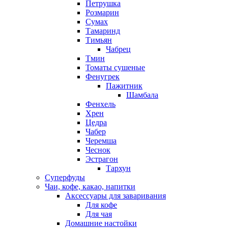
Петрушка
Розмарин
Сумах
Тамаринд
Тимьян
Чабрец
Тмин
Томаты сушеные
Фенугрек
Пажитник
Шамбала
Фенхель
Хрен
Цедра
Чабер
Черемша
Чеснок
Эстрагон
Тархун
Суперфуды
Чаи, кофе, какао, напитки
Аксессуары для заваривания
Для кофе
Для чая
Домашние настойки