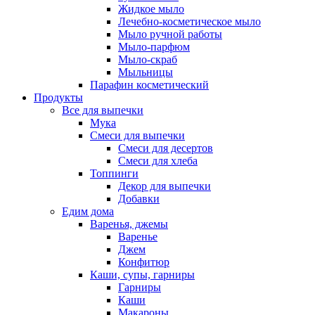
Жидкое мыло
Лечебно-косметическое мыло
Мыло ручной работы
Мыло-парфюм
Мыло-скраб
Мыльницы
Парафин косметический
Продукты
Все для выпечки
Мука
Смеси для выпечки
Смеси для десертов
Смеси для хлеба
Топпинги
Декор для выпечки
Добавки
Едим дома
Варенья, джемы
Варенье
Джем
Конфитюр
Каши, супы, гарниры
Гарниры
Каши
Макароны