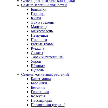
Семена для экзотической грядки
Семена зелени и пряностей
Базилики
Горчица
Кинза
Лук на зелень
Мангольд
Микрозелень
Петрушки
Пряности
Разные травы
Руккола
Салаты
Табак курительный
Укроп
Шпинат
Щавель
Семена комнатных растений
Бальзамины
Барвинки
Бегонии
Глоксинии
Колеусы
Пассифлоры
Пеларгонии (герань)