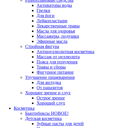
Разноплановые средства
Активаторы воды
Грелки
Для йоги
Лейкопластыри
Лекарственные травы
Масла для здоровья
Массажеры, подушки
Эфирные масла
Стройная фигура
Антицеллюлитная косметика
Массаж от целлюлита
Пояса для похудения
Травы и сборы
Фигурное питание
Улучшение пищеварения
Для желудка
От паразитов
Хорошее зрение и слух
Острое зрение
Хороший слух
Косметика
Бьютибоксы НОВОЕ!
Детская косметика
Зубные пасты для детей