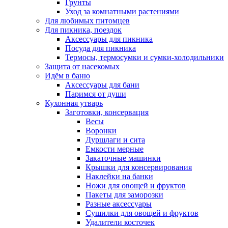
Грунты
Уход за комнатными растениями
Для любимых питомцев
Для пикника, поездок
Аксессуары для пикника
Посуда для пикника
Термосы, термосумки и сумки-холодильники
Защита от насекомых
Идём в баню
Аксессуары для бани
Паримся от души
Кухонная утварь
Заготовки, консервация
Весы
Воронки
Дуршлаги и сита
Емкости мерные
Закаточные машинки
Крышки для консервирования
Наклейки на банки
Ножи для овощей и фруктов
Пакеты для заморозки
Разные аксессуары
Сушилки для овощей и фруктов
Удалители косточек