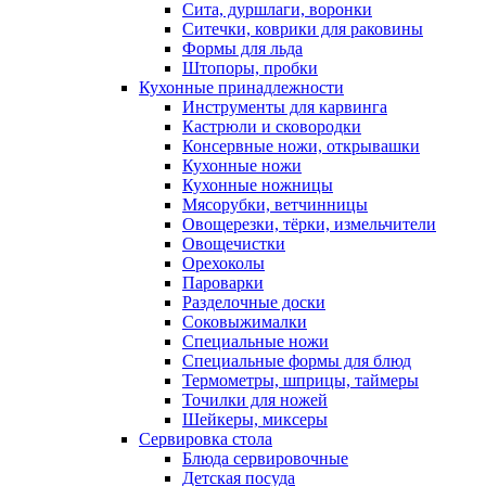
Сита, дуршлаги, воронки
Ситечки, коврики для раковины
Формы для льда
Штопоры, пробки
Кухонные принадлежности
Инструменты для карвинга
Кастрюли и сковородки
Консервные ножи, открывашки
Кухонные ножи
Кухонные ножницы
Мясорубки, ветчинницы
Овощерезки, тёрки, измельчители
Овощечистки
Орехоколы
Пароварки
Разделочные доски
Соковыжималки
Специальные ножи
Специальные формы для блюд
Термометры, шприцы, таймеры
Точилки для ножей
Шейкеры, миксеры
Сервировка стола
Блюда сервировочные
Детская посуда