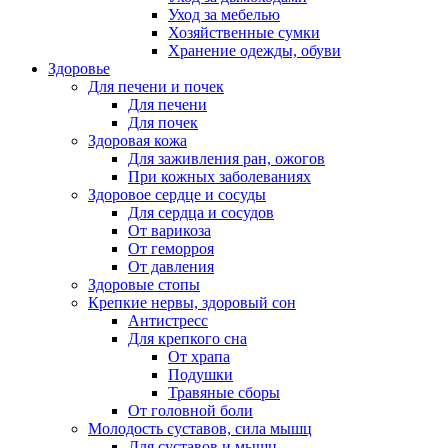
Уход за мебелью
Хозяйственные сумки
Хранение одежды, обуви
Здоровье
Для печени и почек
Для печени
Для почек
Здоровая кожа
Для заживления ран, ожогов
При кожных заболеваниях
Здоровое сердце и сосуды
Для сердца и сосудов
От варикоза
От геморроя
От давления
Здоровые стопы
Крепкие нервы, здоровый сон
Антистресс
Для крепкого сна
От храпа
Подушки
Травяные сборы
От головной боли
Молодость суставов, сила мышц
Для суставов и мышц