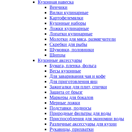
Кухонная навеска
Венчики
Вилки кулинарные
Картофелемялки
Кухонные наборы
Ложки кулинарные
Лопатки кулинарные
Молотки для мяса, размягчители
Скребки для рыбы
Шумовки, половники
Щипцы
Кухонные аксессуары
Бумага, пленка, фольга
Весы кухонные
Для заваривания чая и кофе
Для приготовления яиц
Зажигалки для плит, спички
Защита от брызг
Маркеры для бокалов
Мерные ложки
Подставки, подносы
Природные фильтры для воды
Приспособления для экономии воды
Различные аксессуары для кухни
Рукавицы, прихватки