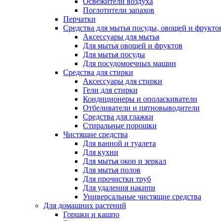
Освежители воздуха
Поглотители запахов
Перчатки
Средства для мытья посуды, овощей и фрукто
Аксессуары для мытья
Для мытья овощей и фруктов
Для мытья посуды
Для посудомоечных машин
Средства для стирки
Аксессуары для стирки
Гели для стирки
Кондиционеры и ополаскиватели
Отбеливатели и пятновыводители
Средства для глажки
Стиральные порошки
Чистящие средства
Для ванной и туалета
Для кухни
Для мытья окон и зеркал
Для мытья полов
Для прочистки труб
Для удаления накипи
Универсальные чистящие средства
Для домашних растений
Горшки и кашпо