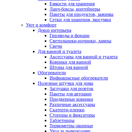
Емкости для хранения
Ланч-боксы, контейнеры
Пакеты для продуктов, зажимы
Сетки для хранения, экосумки
Уют и комфорт
Декор интерьера
Гирлянды и фонари
Светильники-ночники, лампы
Свечи
Для ванной и туалета
Аксессуары для ванной и туалета
Коврики для ванной
Шторы для ванной
Обогреватели
Инфракрасные обогреватели
Полезные штучки для дома
Заглушки для розеток
Пакеты для автошин
Придверные коврики
Различные аксессуары
Скатерти-пленки
Стопоры и фиксаторы
Таблетницы
Термометры оконные
Уход за дымоходами