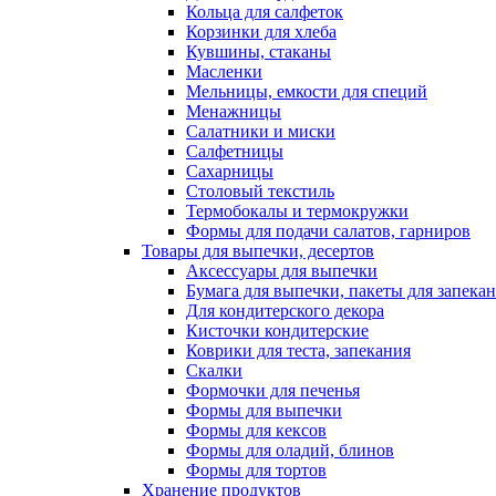
Кольца для салфеток
Корзинки для хлеба
Кувшины, стаканы
Масленки
Мельницы, емкости для специй
Менажницы
Салатники и миски
Салфетницы
Сахарницы
Столовый текстиль
Термобокалы и термокружки
Формы для подачи салатов, гарниров
Товары для выпечки, десертов
Аксессуары для выпечки
Бумага для выпечки, пакеты для запека
Для кондитерского декора
Кисточки кондитерские
Коврики для теста, запекания
Скалки
Формочки для печенья
Формы для выпечки
Формы для кексов
Формы для оладий, блинов
Формы для тортов
Хранение продуктов