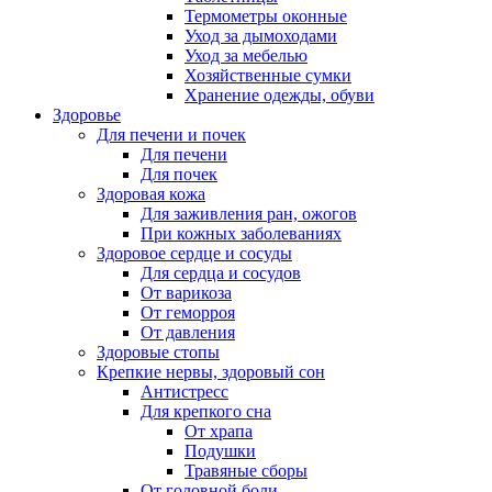
Термометры оконные
Уход за дымоходами
Уход за мебелью
Хозяйственные сумки
Хранение одежды, обуви
Здоровье
Для печени и почек
Для печени
Для почек
Здоровая кожа
Для заживления ран, ожогов
При кожных заболеваниях
Здоровое сердце и сосуды
Для сердца и сосудов
От варикоза
От геморроя
От давления
Здоровые стопы
Крепкие нервы, здоровый сон
Антистресс
Для крепкого сна
От храпа
Подушки
Травяные сборы
От головной боли