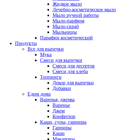
Жидкое мыло
Лечебно-косметическое мыло
Мыло ручной работы
Мыло-парфюм
Мыло-скраб
Мыльницы
Парафин косметический
Продукты
Все для выпечки
Мука
Смеси для выпечки
Смеси для десертов
Смеси для хлеба
Топпинги
Декор для выпечки
Добавки
Едим дома
Варенья, джемы
Варенье
Джем
Конфитюр
Каши, супы, гарниры
Гарниры
Каши
Макароны