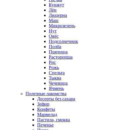
Кунжут
Лён
Люцерна
Маш
Микрозелень
Нут
Овёс
Подсолнечник
Полба
Пшеница
Расторопша
Рис
Рожь
Спельта
Тыква
Чечевица
Ячмень
Полезные лакомства
Десерты без сахара
Зефир
Конфеты
Мармелад
Пастила, смоква
Печенье