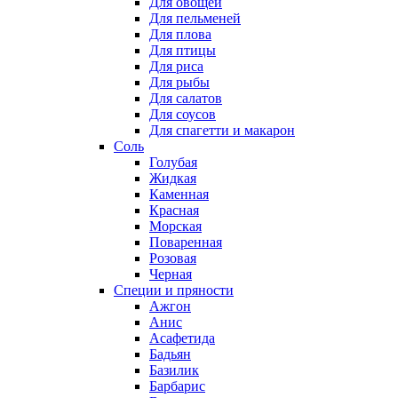
Для овощей
Для пельменей
Для плова
Для птицы
Для риса
Для рыбы
Для салатов
Для соусов
Для спагетти и макарон
Соль
Голубая
Жидкая
Каменная
Красная
Морская
Поваренная
Розовая
Черная
Специи и пряности
Ажгон
Анис
Асафетида
Бадьян
Базилик
Барбарис