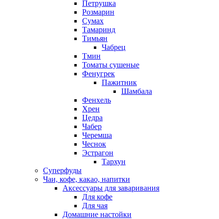
Петрушка
Розмарин
Сумах
Тамаринд
Тимьян
Чабрец
Тмин
Томаты сушеные
Фенугрек
Пажитник
Шамбала
Фенхель
Хрен
Цедра
Чабер
Черемша
Чеснок
Эстрагон
Тархун
Суперфуды
Чаи, кофе, какао, напитки
Аксессуары для заваривания
Для кофе
Для чая
Домашние настойки