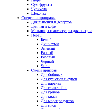
Пюре
Сухофрукты
Чурчхела
Шоколад
Специи и приправы
Для выпечки и десертов
Для чая и кофе
Мельницы и аксессуары для специй
Перец
Белый
Душистый
Зеленый
Разный
Розовый
Черный
Чили
Смеси приправ
Для бобовых
Для бульонов и супов
Для варенья
Для глинтвейна
Для грибов
Для кваса
Для морепродуктов
Для мяса