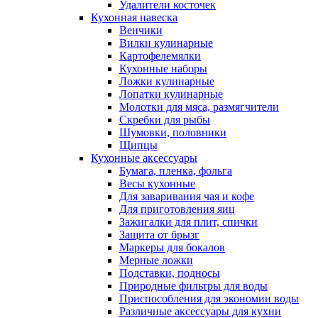
Удалители косточек
Кухонная навеска
Венчики
Вилки кулинарные
Картофелемялки
Кухонные наборы
Ложки кулинарные
Лопатки кулинарные
Молотки для мяса, размягчители
Скребки для рыбы
Шумовки, половники
Щипцы
Кухонные аксессуары
Бумага, пленка, фольга
Весы кухонные
Для заваривания чая и кофе
Для приготовления яиц
Зажигалки для плит, спички
Защита от брызг
Маркеры для бокалов
Мерные ложки
Подставки, подносы
Природные фильтры для воды
Приспособления для экономии воды
Различные аксессуары для кухни