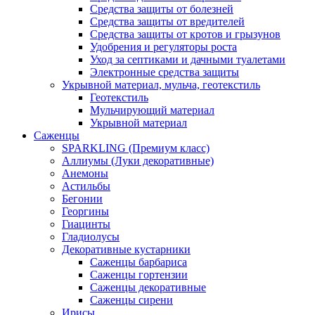
Средства защиты от болезней
Средства защиты от вредителей
Средства защиты от кротов и грызунов
Удобрения и регуляторы роста
Уход за септиками и дачными туалетами
Электронные средства защиты
Укрывной материал, мульча, геотекстиль
Геотекстиль
Мульчирующий материал
Укрывной материал
Саженцы
SPARKLING (Премиум класс)
Аллиумы (Луки декоративные)
Анемоны
Астильбы
Бегонии
Георгины
Гиацинты
Гладиолусы
Декоративные кустарники
Саженцы барбариса
Саженцы гортензии
Саженцы декоративные
Саженцы сирени
Ирисы