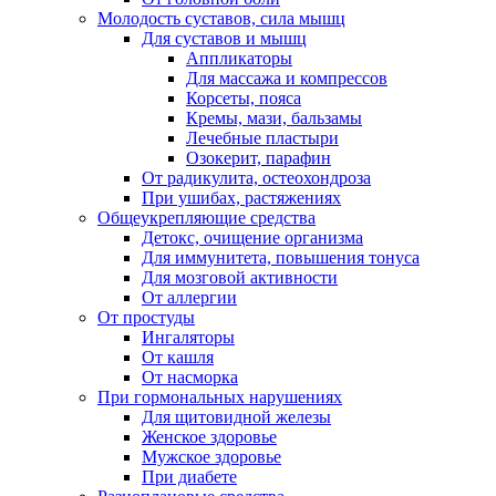
Молодость суставов, сила мышц
Для суставов и мышц
Аппликаторы
Для массажа и компрессов
Корсеты, пояса
Кремы, мази, бальзамы
Лечебные пластыри
Озокерит, парафин
От радикулита, остеохондроза
При ушибах, растяжениях
Общеукрепляющие средства
Детокс, очищение организма
Для иммунитета, повышения тонуса
Для мозговой активности
От аллергии
От простуды
Ингаляторы
От кашля
От насморка
При гормональных нарушениях
Для щитовидной железы
Женское здоровье
Мужское здоровье
При диабете