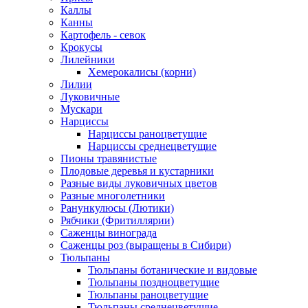
Каллы
Канны
Картофель - севок
Крокусы
Лилейники
Хемерокалисы (корни)
Лилии
Луковичные
Мускари
Нарциссы
Нарциссы раноцветущие
Нарциссы среднецветущие
Пионы травянистые
Плодовые деревья и кустарники
Разные виды луковичных цветов
Разные многолетники
Ранункулюсы (Лютики)
Рябчики (Фритиллярии)
Саженцы винограда
Саженцы роз (выращены в Сибири)
Тюльпаны
Тюльпаны ботанические и видовые
Тюльпаны поздноцветущие
Тюльпаны раноцветущие
Тюльпаны среднецветущие