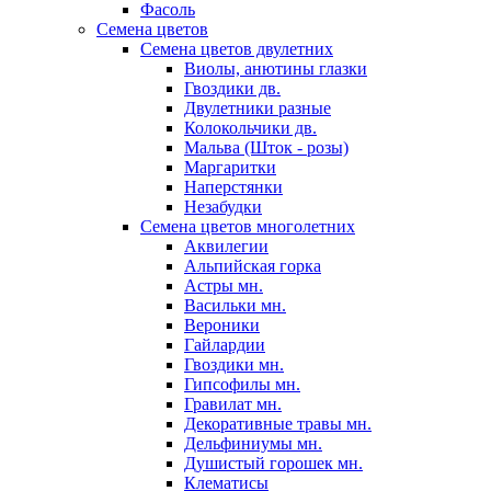
Фасоль
Семена цветов
Семена цветов двулетних
Виолы, анютины глазки
Гвоздики дв.
Двулетники разные
Колокольчики дв.
Мальва (Шток - розы)
Маргаритки
Наперстянки
Незабудки
Семена цветов многолетних
Аквилегии
Альпийская горка
Астры мн.
Васильки мн.
Вероники
Гайлардии
Гвоздики мн.
Гипсофилы мн.
Гравилат мн.
Декоративные травы мн.
Дельфиниумы мн.
Душистый горошек мн.
Клематисы