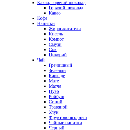
Какао, горячий шоколад
Горячий шоколад
Какао
Кофе
Напитки
Жиросжигатели
Кисель
Компот
Смузи
Сок
Цикорий
Чай
Гречишный
Зеленый
Каркаде
Мате
Матча
Пуэр
Ройбуш
Синий
Травяной
Улун
Фруктово-ягодный
Чайные напитки
Черный