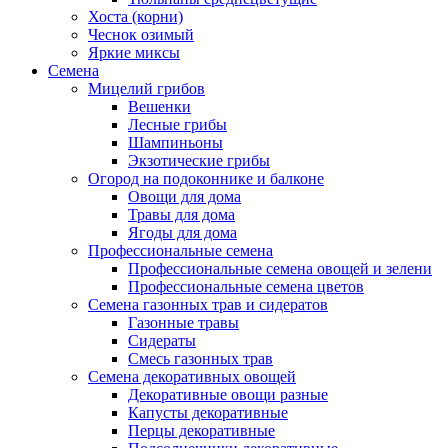
Хоста (корни)
Чеснок озимый
Яркие миксы
Семена
Мицелий грибов
Вешенки
Лесные грибы
Шампиньоны
Экзотические грибы
Огород на подоконнике и балконе
Овощи для дома
Травы для дома
Ягоды для дома
Профессиональные семена
Профессиональные семена овощей и зелени
Профессиональные семена цветов
Семена газонных трав и сидератов
Газонные травы
Сидераты
Смесь газонных трав
Семена декоративных овощей
Декоративные овощи разные
Капусты декоративные
Перцы декоративные