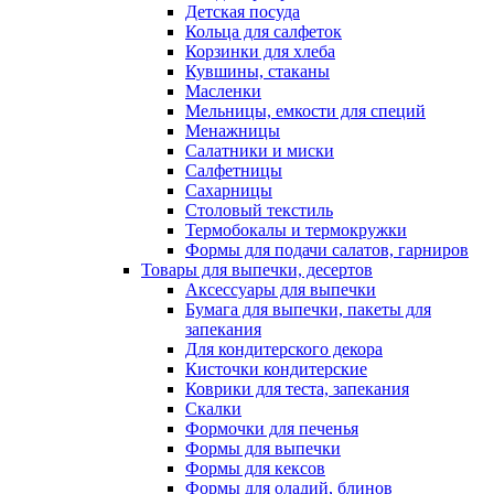
Детская посуда
Кольца для салфеток
Корзинки для хлеба
Кувшины, стаканы
Масленки
Мельницы, емкости для специй
Менажницы
Салатники и миски
Салфетницы
Сахарницы
Столовый текстиль
Термобокалы и термокружки
Формы для подачи салатов, гарниров
Товары для выпечки, десертов
Аксессуары для выпечки
Бумага для выпечки, пакеты для
запекания
Для кондитерского декора
Кисточки кондитерские
Коврики для теста, запекания
Скалки
Формочки для печенья
Формы для выпечки
Формы для кексов
Формы для оладий, блинов