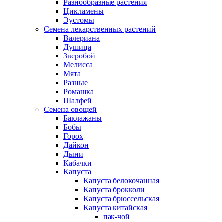
Разнообразные растения
Цикламены
Эустомы
Семена лекарственных растений
Валериана
Душица
Зверобой
Мелисса
Мята
Разные
Ромашка
Шалфей
Семена овощей
Баклажаны
Бобы
Горох
Дайкон
Дыни
Кабачки
Капуста
Капуста белокочанная
Капуста брокколи
Капуста брюссельская
Капуста китайская
пак-чой