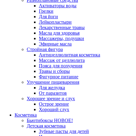
Разноплановые средства
Активаторы воды
Грелки
Для йоги
Лейкопластыри
Лекарственные травы
Масла для здоровья
Массажеры, подушки
Эфирные масла
Стройная фигура
Антицеллюлитная косметика
Массаж от целлюлита
Пояса для похудения
Травы и сборы
Фигурное питание
Улучшение пищеварения
Для желудка
От паразитов
Хорошее зрение и слух
Острое зрение
Хороший слух
Косметика
Бьютибоксы НОВОЕ!
Детская косметика
Зубные пасты для детей