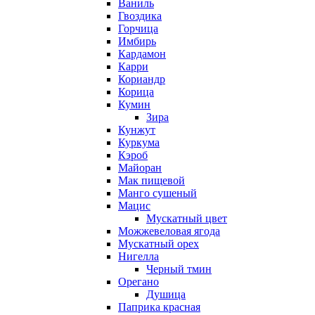
Ваниль
Гвоздика
Горчица
Имбирь
Кардамон
Карри
Кориандр
Корица
Кумин
Зира
Кунжут
Куркума
Кэроб
Майоран
Мак пищевой
Манго сушеный
Мацис
Мускатный цвет
Можжевеловая ягода
Мускатный орех
Нигелла
Черный тмин
Орегано
Душица
Паприка красная