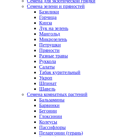
Семена для экзотической грядки
Семена зелени и пряностей
Базилики
Горчица
Кинза
Лук на зелень
Мангольд
Микрозелень
Петрушки
Пряности
Разные травы
Руккола
Салаты
Табак курительный
Укроп
Шпинат
Щавель
Семена комнатных растений
Бальзамины
Барвинки
Бегонии
Глоксинии
Колеусы
Пассифлоры
Пеларгонии (герань)