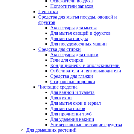
Освежители воздуха
Поглотители запахов
Перчатки
Средства для мытья посуды, овощей и
фруктов
Аксессуары для мытья
Для мытья овощей и фруктов
Для мытья посуды
Для посудомоечных машин
Средства для стирки
Аксессуары для стирки
Гели для стирки
Кондиционеры и ополаскиватели
Отбеливатели и пятновыводители
Средства для глажки
Стиральные порошки
Чистящие средства
Для ванной и туалета
Для кухни
Для мытья окон и зеркал
Для мытья полов
Для прочистки труб
Для удаления накипи
Универсальные чистящие средства
Для домашних растений