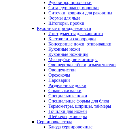
Рукавицы, прихватки
Сита, дуршлаги, воронки
Ситечки, коврики для раковины
Формы для льда
Штопоры, пробки
Кухонные принадлежности
Инструменты для карвинга
Кастрюли и сковородки
Консервные ножи, открывашки
Кухонные ножи
Кухонные ножницы
Мясорубки, ветчинницы
Овощерезки, тёрки, измельчители
Овощечистки
Орехоколы
Пароварки
Разделочные доски
Соковыжималки
Специальные ножи
Специальные формы для блюд
Термометры, шприцы, таймеры
Точилки для ножей
Шейкеры, миксеры
Сервировка стола
Блюда сервировочные