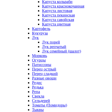
Капуста кольраби
Капуста краснокочанная
Капуста листовая
Капуста пекинская
Капуста савойская
Капуста цветная
Картофель
Кукуруза
Лук
Лук порей
Лук репчатый
Лук семейный (шалот)
Морковь
Огурцы
Патиссоны
Перец острый
Перец сладкий
Разные овощи
Редис
Редька
Репа
Свекла
Сельдерей
Томаты (Помидоры)
Тыквы