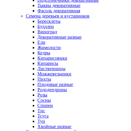
Подсолнечники декоративные
Тыквы декоративные
Фасоль декоративная
Семена деревьев и кустарников
Бересклеты
Буддлеи
Виноград
Декоративные разные
Ели
Жимолости
Кедры
Кипарисовики
Кипарисы
Лиственницы
Можжевельники
Пихты
Плодовые разные
Рододендроны
Розы
Сосны
Спиреи
Тис
Тсуга
Туи
Хвойные разные