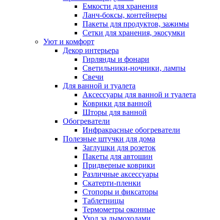
Емкости для хранения
Ланч-боксы, контейнеры
Пакеты для продуктов, зажимы
Сетки для хранения, экосумки
Уют и комфорт
Декор интерьера
Гирлянды и фонари
Светильники-ночники, лампы
Свечи
Для ванной и туалета
Аксессуары для ванной и туалета
Коврики для ванной
Шторы для ванной
Обогреватели
Инфракрасные обогреватели
Полезные штучки для дома
Заглушки для розеток
Пакеты для автошин
Придверные коврики
Различные аксессуары
Скатерти-пленки
Стопоры и фиксаторы
Таблетницы
Термометры оконные
Уход за дымоходами