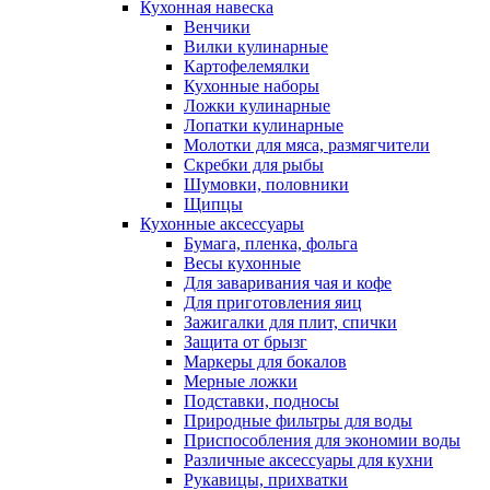
Кухонная навеска
Венчики
Вилки кулинарные
Картофелемялки
Кухонные наборы
Ложки кулинарные
Лопатки кулинарные
Молотки для мяса, размягчители
Скребки для рыбы
Шумовки, половники
Щипцы
Кухонные аксессуары
Бумага, пленка, фольга
Весы кухонные
Для заваривания чая и кофе
Для приготовления яиц
Зажигалки для плит, спички
Защита от брызг
Маркеры для бокалов
Мерные ложки
Подставки, подносы
Природные фильтры для воды
Приспособления для экономии воды
Различные аксессуары для кухни
Рукавицы, прихватки