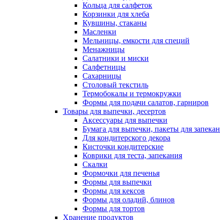
Кольца для салфеток
Корзинки для хлеба
Кувшины, стаканы
Масленки
Мельницы, емкости для специй
Менажницы
Салатники и миски
Салфетницы
Сахарницы
Столовый текстиль
Термобокалы и термокружки
Формы для подачи салатов, гарниров
Товары для выпечки, десертов
Аксессуары для выпечки
Бумага для выпечки, пакеты для запека
Для кондитерского декора
Кисточки кондитерские
Коврики для теста, запекания
Скалки
Формочки для печенья
Формы для выпечки
Формы для кексов
Формы для оладий, блинов
Формы для тортов
Хранение продуктов