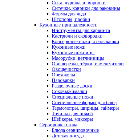
Сита, дуршлаги, воронки
Ситечки, коврики для раковины
Формы для льда
Штопоры, пробки
Кухонные принадлежности
Инструменты для карвинга
Кастрюли и сковородки
Консервные ножи, открывашки
Кухонные ножи
Кухонные ножницы
Мясорубки, ветчинницы
Овощерезки, тёрки, измельчители
Овощечистки
Орехоколы
Пароварки
Разделочные доски
Соковыжималки
Специальные ножи
Специальные формы для блюд
Термометры, шприцы, таймеры
Точилки для ножей
Шейкеры, миксеры
Сервировка стола
Блюда сервировочные
Детская посуда