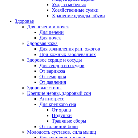
Уход за мебелью
Хозяйственные сумки
Хранение одежды, обуви
Здоровье
Для печени и почек
Для печени
Для почек
Здоровая кожа
Для заживления ран, ожогов
При кожных заболеваниях
Здоровое сердце и сосуды
Для сердца и сосудов
От варикоза
От геморроя
От давления
Здоровые стопы
Крепкие нервы, здоровый сон
Антистресс
Для крепкого сна
От храпа
Подушки
Травяные сборы
От головной боли
Молодость суставов, сила мышц
Для суставов и мышц