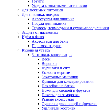
Грунты
Уход за комнатными растениями
Для любимых питомцев
Для пикника, поездок
Аксессуары для пикника
Посуда для пикника
Термосы, термосумки и сумки-холодильники
Защита от насекомых
Идём в баню
Аксессуары для бани
Паримся от души
Кухонная утварь
Заготовки, консервация
Весы
Воронки
Дуршлаги и сита
Емкости мерные
Закаточные машинки
Крышки для консервирования
Наклейки на банки
Ножи для овощей и фруктов
Пакеты для заморозки
Разные аксессуары
Сушилки для овощей и фруктов
Удалители косточек