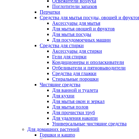
Освежители воздуха
Поглотители запахов
Перчатки
Средства для мытья посуды, овощей и фрукто
Аксессуары для мытья
Для мытья овощей и фруктов
Для мытья посуды
Для посудомоечных машин
Средства для стирки
Аксессуары для стирки
Гели для стирки
Кондиционеры и ополаскиватели
Отбеливатели и пятновыводители
Средства для глажки
Стиральные порошки
Чистящие средства
Для ванной и туалета
Для кухни
Для мытья окон и зеркал
Для мытья полов
Для прочистки труб
Для удаления накипи
Универсальные чистящие средства
Для домашних растений
Горшки и кашпо