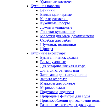
Удалители косточек
Кухонная навеска
Венчики
Вилки кулинарные
Картофелемялки
Кухонные наборы
Ложки кулинарные
Лопатки кулинарные
Молотки для мяса, размягчители
Скребки для рыбы
Шумовки, половники
Щипцы
Кухонные аксессуары
Бумага, пленка, фольга
Весы кухонные
Для заваривания чая и кофе
Для приготовления яиц
Зажигалки для плит, спички
Защита от брызг
Маркеры для бокалов
Мерные ложки
Подставки, подносы
Природные фильтры для воды
Приспособления для экономии воды
Различные аксессуары для кухни