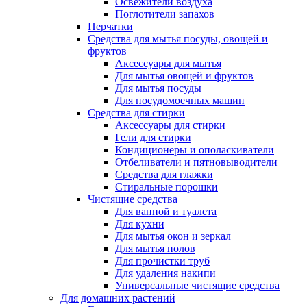
Освежители воздуха
Поглотители запахов
Перчатки
Средства для мытья посуды, овощей и
фруктов
Аксессуары для мытья
Для мытья овощей и фруктов
Для мытья посуды
Для посудомоечных машин
Средства для стирки
Аксессуары для стирки
Гели для стирки
Кондиционеры и ополаскиватели
Отбеливатели и пятновыводители
Средства для глажки
Стиральные порошки
Чистящие средства
Для ванной и туалета
Для кухни
Для мытья окон и зеркал
Для мытья полов
Для прочистки труб
Для удаления накипи
Универсальные чистящие средства
Для домашних растений