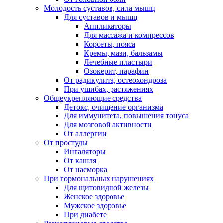
Молодость суставов, сила мышц
Для суставов и мышц
Аппликаторы
Для массажа и компрессов
Корсеты, пояса
Кремы, мази, бальзамы
Лечебные пластыри
Озокерит, парафин
От радикулита, остеохондроза
При ушибах, растяжениях
Общеукрепляющие средства
Детокс, очищение организма
Для иммунитета, повышения тонуса
Для мозговой активности
От аллергии
От простуды
Ингаляторы
От кашля
От насморка
При гормональных нарушениях
Для щитовидной железы
Женское здоровье
Мужское здоровье
При диабете