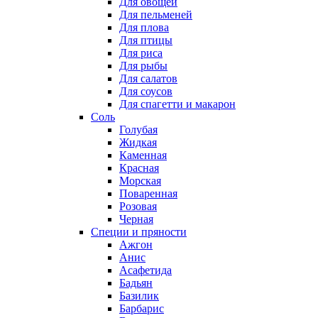
Для овощей
Для пельменей
Для плова
Для птицы
Для риса
Для рыбы
Для салатов
Для соусов
Для спагетти и макарон
Соль
Голубая
Жидкая
Каменная
Красная
Морская
Поваренная
Розовая
Черная
Специи и пряности
Ажгон
Анис
Асафетида
Бадьян
Базилик
Барбарис