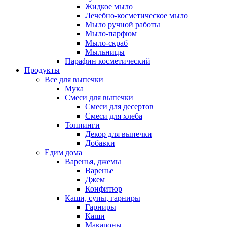
Жидкое мыло
Лечебно-косметическое мыло
Мыло ручной работы
Мыло-парфюм
Мыло-скраб
Мыльницы
Парафин косметический
Продукты
Все для выпечки
Мука
Смеси для выпечки
Смеси для десертов
Смеси для хлеба
Топпинги
Декор для выпечки
Добавки
Едим дома
Варенья, джемы
Варенье
Джем
Конфитюр
Каши, супы, гарниры
Гарниры
Каши
Макароны