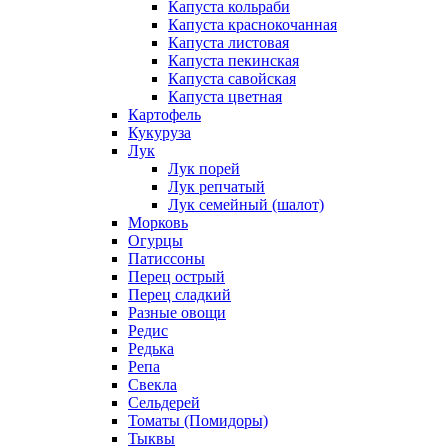
Капуста кольраби
Капуста краснокочанная
Капуста листовая
Капуста пекинская
Капуста савойская
Капуста цветная
Картофель
Кукуруза
Лук
Лук порей
Лук репчатый
Лук семейный (шалот)
Морковь
Огурцы
Патиссоны
Перец острый
Перец сладкий
Разные овощи
Редис
Редька
Репа
Свекла
Сельдерей
Томаты (Помидоры)
Тыквы