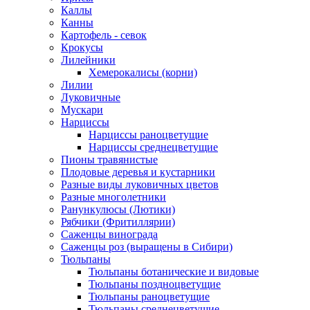
Каллы
Канны
Картофель - севок
Крокусы
Лилейники
Хемерокалисы (корни)
Лилии
Луковичные
Мускари
Нарциссы
Нарциссы раноцветущие
Нарциссы среднецветущие
Пионы травянистые
Плодовые деревья и кустарники
Разные виды луковичных цветов
Разные многолетники
Ранункулюсы (Лютики)
Рябчики (Фритиллярии)
Саженцы винограда
Саженцы роз (выращены в Сибири)
Тюльпаны
Тюльпаны ботанические и видовые
Тюльпаны поздноцветущие
Тюльпаны раноцветущие
Тюльпаны среднецветущие