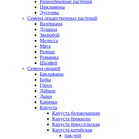
Разнообразные растения
Цикламены
Эустомы
Семена лекарственных растений
Валериана
Душица
Зверобой
Мелисса
Мята
Разные
Ромашка
Шалфей
Семена овощей
Баклажаны
Бобы
Горох
Дайкон
Дыни
Кабачки
Капуста
Капуста белокочанная
Капуста брокколи
Капуста брюссельская
Капуста китайская
пак-чой