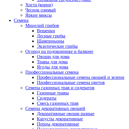
Хоста (корни)
Чеснок озимый
Яркие миксы
Семена
Мицелий грибов
Вешенки
Лесные грибы
Шампиньоны
Экзотические грибы
Огород на подоконнике и балконе
Овощи для дома
Травы для дома
Ягоды для дома
Профессиональные семена
Профессиональные семена овощей и зелени
Профессиональные семена цветов
Семена газонных трав и сидератов
Газонные травы
Сидераты
Смесь газонных трав
Семена декоративных овощей
Декоративные овощи разные
Капусты декоративные
Перцы декоративные