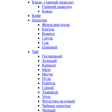
Какао, горячий шоколад
Горячий шоколад
Какао
Кофе
Напитки
Жиросжигатели
Кисель
Компот
Смузи
Сок
Цикорий
Чай
Гречишный
Зеленый
Каркаде
Мате
Матча
Пуэр
Ройбуш
Синий
Травяной
Улун
Фруктово-ягодный
Чайные напитки
Черный