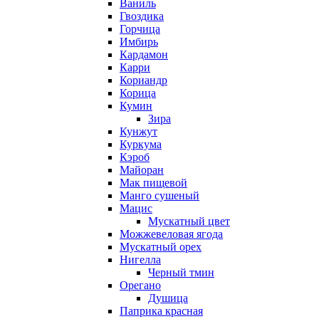
Ваниль
Гвоздика
Горчица
Имбирь
Кардамон
Карри
Кориандр
Корица
Кумин
Зира
Кунжут
Куркума
Кэроб
Майоран
Мак пищевой
Манго сушеный
Мацис
Мускатный цвет
Можжевеловая ягода
Мускатный орех
Нигелла
Черный тмин
Орегано
Душица
Паприка красная