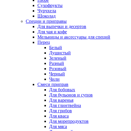
Пюре
Сухофрукты
Чурчхела
Шоколад
Специи и приправы
Для выпечки и десертов
Для чая и кофе
Мельницы и аксессуары для специй
Перец
Белый
Душистый
Зеленый
Разный
Розовый
Черный
Чили
Смеси приправ
Для бобовых
Для бульонов и супов
Для варенья
Для глинтвейна
Для грибов
Для кваса
Для морепродуктов
Для мяса