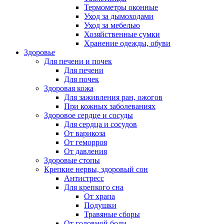
Термометры оконные
Уход за дымоходами
Уход за мебелью
Хозяйственные сумки
Хранение одежды, обуви
Здоровье
Для печени и почек
Для печени
Для почек
Здоровая кожа
Для заживления ран, ожогов
При кожных заболеваниях
Здоровое сердце и сосуды
Для сердца и сосудов
От варикоза
От геморроя
От давления
Здоровые стопы
Крепкие нервы, здоровый сон
Антистресс
Для крепкого сна
От храпа
Подушки
Травяные сборы
От головной боли