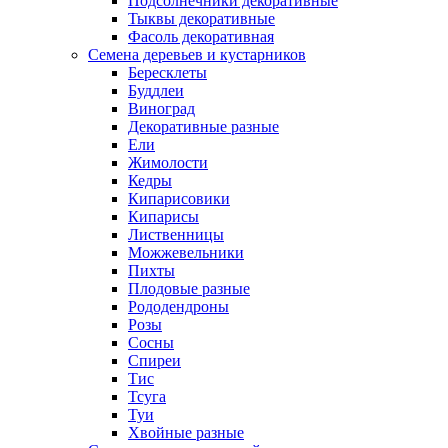
Подсолнечники декоративные
Тыквы декоративные
Фасоль декоративная
Семена деревьев и кустарников
Бересклеты
Буддлеи
Виноград
Декоративные разные
Ели
Жимолости
Кедры
Кипарисовики
Кипарисы
Лиственницы
Можжевельники
Пихты
Плодовые разные
Рододендроны
Розы
Сосны
Спиреи
Тис
Тсуга
Туи
Хвойные разные