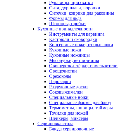
Рукавицы, прихватки
Сита, дуршлаги, воронки
Ситечки, коврики для раковины
Формы для льда
Штопоры, пробки
Кухонные принадлежности
Инструменты для карвинга
Кастрюли и сковородки
Консервные ножи, открывашки
Кухонные ножи
Кухонные ножницы
Мясорубки, ветчинницы
Овощерезки, тёрки, измельчители
Овощечистки
Орехоколы
Пароварки
Разделочные доски
Соковыжималки
Специальные ножи
Специальные формы для блюд
Термометры, шприцы, таймеры
Точилки для ножей
Шейкеры, миксеры
Сервировка стола
Блюда сервировочные