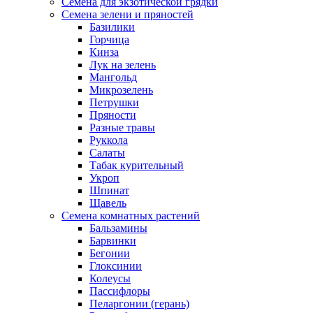
Семена для экзотической грядки
Семена зелени и пряностей
Базилики
Горчица
Кинза
Лук на зелень
Мангольд
Микрозелень
Петрушки
Пряности
Разные травы
Руккола
Салаты
Табак курительный
Укроп
Шпинат
Щавель
Семена комнатных растений
Бальзамины
Барвинки
Бегонии
Глоксинии
Колеусы
Пассифлоры
Пеларгонии (герань)