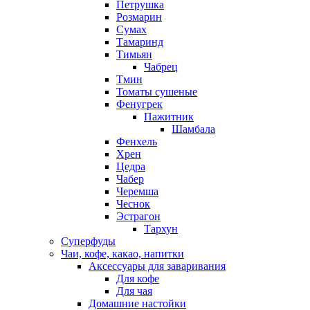
Петрушка
Розмарин
Сумах
Тамаринд
Тимьян
Чабрец
Тмин
Томаты сушеные
Фенугрек
Пажитник
Шамбала
Фенхель
Хрен
Цедра
Чабер
Черемша
Чеснок
Эстрагон
Тархун
Суперфуды
Чаи, кофе, какао, напитки
Аксессуары для заваривания
Для кофе
Для чая
Домашние настойки