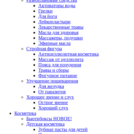
Разноплановые средства
Активаторы воды
Грелки
Для йоги
Лейкопластыри
Лекарственные травы
Масла для здоровья
Массажеры, подушки
Эфирные масла
Стройная фигура
Антицеллюлитная косметика
Массаж от целлюлита
Пояса для похудения
Травы и сборы
Фигурное питание
Улучшение пищеварения
Для желудка
От паразитов
Хорошее зрение и слух
Острое зрение
Хороший слух
Косметика
Бьютибоксы НОВОЕ!
Детская косметика
Зубные пасты для детей