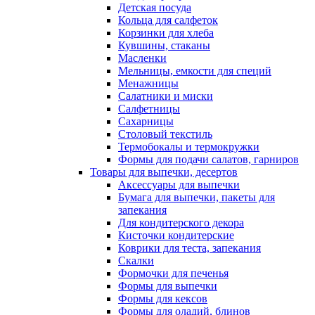
Детская посуда
Кольца для салфеток
Корзинки для хлеба
Кувшины, стаканы
Масленки
Мельницы, емкости для специй
Менажницы
Салатники и миски
Салфетницы
Сахарницы
Столовый текстиль
Термобокалы и термокружки
Формы для подачи салатов, гарниров
Товары для выпечки, десертов
Аксессуары для выпечки
Бумага для выпечки, пакеты для
запекания
Для кондитерского декора
Кисточки кондитерские
Коврики для теста, запекания
Скалки
Формочки для печенья
Формы для выпечки
Формы для кексов
Формы для оладий, блинов