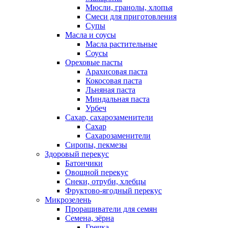
Мюсли, гранолы, хлопья
Смеси для приготовления
Супы
Масла и соусы
Масла растительные
Соусы
Ореховые пасты
Арахисовая паста
Кокосовая паста
Льняная паста
Миндальная паста
Урбеч
Сахар, сахарозаменители
Сахар
Сахарозаменители
Сиропы, пекмезы
Здоровый перекус
Батончики
Овощной перекус
Снеки, отруби, хлебцы
Фруктово-ягодный перекус
Микрозелень
Проращиватели для семян
Семена, зёрна
Гречка