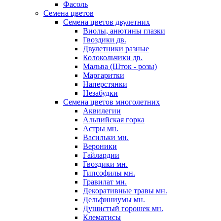
Фасоль
Семена цветов
Семена цветов двулетних
Виолы, анютины глазки
Гвоздики дв.
Двулетники разные
Колокольчики дв.
Мальва (Шток - розы)
Маргаритки
Наперстянки
Незабудки
Семена цветов многолетних
Аквилегии
Альпийская горка
Астры мн.
Васильки мн.
Вероники
Гайлардии
Гвоздики мн.
Гипсофилы мн.
Гравилат мн.
Декоративные травы мн.
Дельфиниумы мн.
Душистый горошек мн.
Клематисы