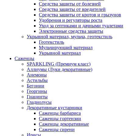
Средства защиты от болезней
Средства защиты от вредителей
Средства защиты от кротов и грызунов
Удобрения и регуляторы роста
Уход за септиками и дачными туалетами
Электронные средства защиты
Укрывной материал, мульча, геотекстиль
Геотекстиль
Мульчирующий материал
Укрывной материал
Саженцы
SPARKLING (Премиум класс)
Аллиумы (Луки декоративные)
Анемоны
Астильбы
Бегонии
Георгины
Гиацинты
Гладиолусы
Декоративные кустарники
Саженцы барбариса
Саженцы гортензии
Саженцы декоративные
Саженцы сирени
Ирисы