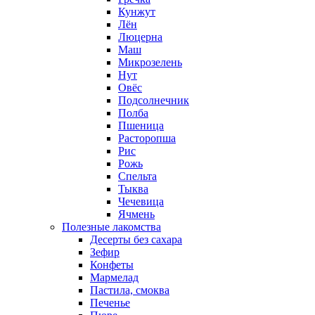
Кунжут
Лён
Люцерна
Маш
Микрозелень
Нут
Овёс
Подсолнечник
Полба
Пшеница
Расторопша
Рис
Рожь
Спельта
Тыква
Чечевица
Ячмень
Полезные лакомства
Десерты без сахара
Зефир
Конфеты
Мармелад
Пастила, смоква
Печенье