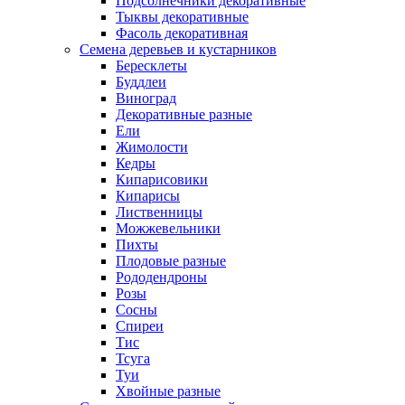
Подсолнечники декоративные
Тыквы декоративные
Фасоль декоративная
Семена деревьев и кустарников
Бересклеты
Буддлеи
Виноград
Декоративные разные
Ели
Жимолости
Кедры
Кипарисовики
Кипарисы
Лиственницы
Можжевельники
Пихты
Плодовые разные
Рододендроны
Розы
Сосны
Спиреи
Тис
Тсуга
Туи
Хвойные разные