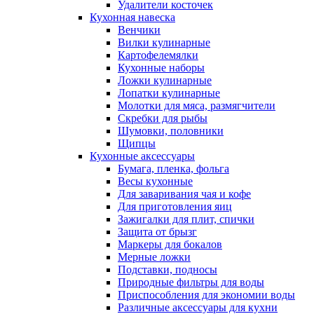
Удалители косточек
Кухонная навеска
Венчики
Вилки кулинарные
Картофелемялки
Кухонные наборы
Ложки кулинарные
Лопатки кулинарные
Молотки для мяса, размягчители
Скребки для рыбы
Шумовки, половники
Щипцы
Кухонные аксессуары
Бумага, пленка, фольга
Весы кухонные
Для заваривания чая и кофе
Для приготовления яиц
Зажигалки для плит, спички
Защита от брызг
Маркеры для бокалов
Мерные ложки
Подставки, подносы
Природные фильтры для воды
Приспособления для экономии воды
Различные аксессуары для кухни