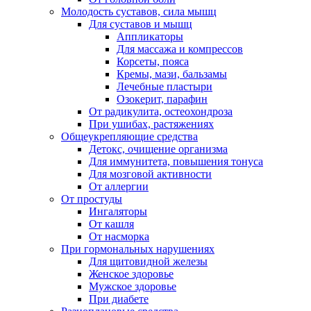
Молодость суставов, сила мышц
Для суставов и мышц
Аппликаторы
Для массажа и компрессов
Корсеты, пояса
Кремы, мази, бальзамы
Лечебные пластыри
Озокерит, парафин
От радикулита, остеохондроза
При ушибах, растяжениях
Общеукрепляющие средства
Детокс, очищение организма
Для иммунитета, повышения тонуса
Для мозговой активности
От аллергии
От простуды
Ингаляторы
От кашля
От насморка
При гормональных нарушениях
Для щитовидной железы
Женское здоровье
Мужское здоровье
При диабете