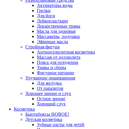
Разноплановые средства
Активаторы воды
Грелки
Для йоги
Лейкопластыри
Лекарственные травы
Масла для здоровья
Массажеры, подушки
Эфирные масла
Стройная фигура
Антицеллюлитная косметика
Массаж от целлюлита
Пояса для похудения
Травы и сборы
Фигурное питание
Улучшение пищеварения
Для желудка
От паразитов
Хорошее зрение и слух
Острое зрение
Хороший слух
Косметика
Бьютибоксы НОВОЕ!
Детская косметика
Зубные пасты для детей