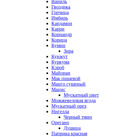
Ваниль
Гвоздика
Горчица
Имбирь
Кардамон
Карри
Кориандр
Корица
Кумин
Зира
Кунжут
Куркума
Кэроб
Майоран
Мак пищевой
Манго сушеный
Мацис
Мускатный цвет
Можжевеловая ягода
Мускатный орех
Нигелла
Черный тмин
Орегано
Душица
Паприка красная