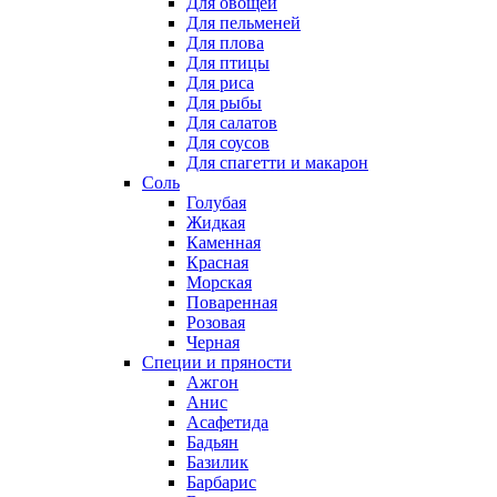
Для овощей
Для пельменей
Для плова
Для птицы
Для риса
Для рыбы
Для салатов
Для соусов
Для спагетти и макарон
Соль
Голубая
Жидкая
Каменная
Красная
Морская
Поваренная
Розовая
Черная
Специи и пряности
Ажгон
Анис
Асафетида
Бадьян
Базилик
Барбарис