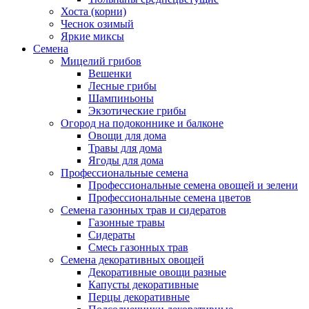
Хоста (корни)
Чеснок озимый
Яркие миксы
Семена
Мицелий грибов
Вешенки
Лесные грибы
Шампиньоны
Экзотические грибы
Огород на подоконнике и балконе
Овощи для дома
Травы для дома
Ягоды для дома
Профессиональные семена
Профессиональные семена овощей и зелени
Профессиональные семена цветов
Семена газонных трав и сидератов
Газонные травы
Сидераты
Смесь газонных трав
Семена декоративных овощей
Декоративные овощи разные
Капусты декоративные
Перцы декоративные