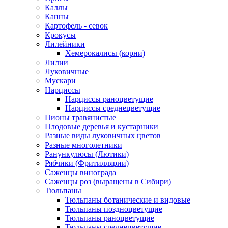
Каллы
Канны
Картофель - севок
Крокусы
Лилейники
Хемерокалисы (корни)
Лилии
Луковичные
Мускари
Нарциссы
Нарциссы раноцветущие
Нарциссы среднецветущие
Пионы травянистые
Плодовые деревья и кустарники
Разные виды луковичных цветов
Разные многолетники
Ранункулюсы (Лютики)
Рябчики (Фритиллярии)
Саженцы винограда
Саженцы роз (выращены в Сибири)
Тюльпаны
Тюльпаны ботанические и видовые
Тюльпаны поздноцветущие
Тюльпаны раноцветущие
Тюльпаны среднецветущие