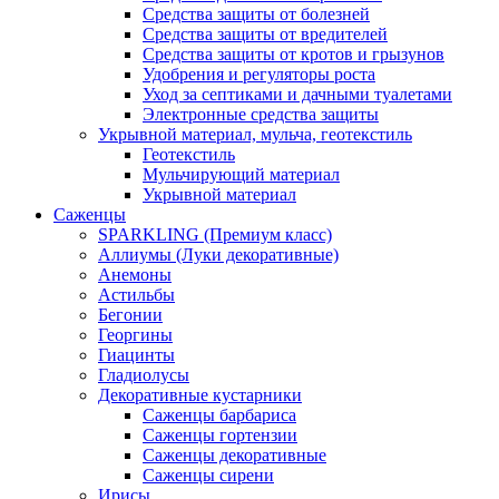
Средства защиты от болезней
Средства защиты от вредителей
Средства защиты от кротов и грызунов
Удобрения и регуляторы роста
Уход за септиками и дачными туалетами
Электронные средства защиты
Укрывной материал, мульча, геотекстиль
Геотекстиль
Мульчирующий материал
Укрывной материал
Саженцы
SPARKLING (Премиум класс)
Аллиумы (Луки декоративные)
Анемоны
Астильбы
Бегонии
Георгины
Гиацинты
Гладиолусы
Декоративные кустарники
Саженцы барбариса
Саженцы гортензии
Саженцы декоративные
Саженцы сирени
Ирисы