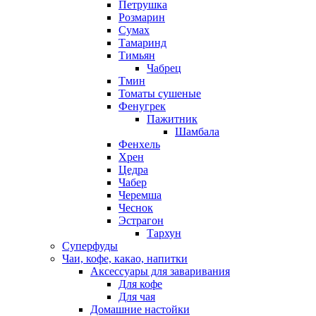
Петрушка
Розмарин
Сумах
Тамаринд
Тимьян
Чабрец
Тмин
Томаты сушеные
Фенугрек
Пажитник
Шамбала
Фенхель
Хрен
Цедра
Чабер
Черемша
Чеснок
Эстрагон
Тархун
Суперфуды
Чаи, кофе, какао, напитки
Аксессуары для заваривания
Для кофе
Для чая
Домашние настойки