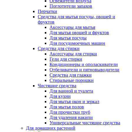
Освежители воздуха
Поглотители запахов
Перчатки
Средства для мытья посуды, овощей и
фруктов
Аксессуары для мытья
Для мытья овощей и фруктов
Для мытья посуды
Для посудомоечных машин
Средства для стирки
Аксессуары для стирки
Гели для стирки
Кондиционеры и ополаскиватели
Отбеливатели и пятновыводители
Средства для глажки
Стиральные порошки
Чистящие средства
Для ванной и туалета
Для кухни
Для мытья окон и зеркал
Для мытья полов
Для прочистки труб
Для удаления накипи
Универсальные чистящие средства
Для домашних растений