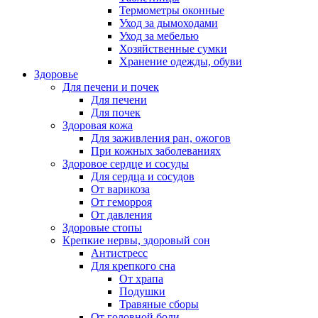
Термометры оконные
Уход за дымоходами
Уход за мебелью
Хозяйственные сумки
Хранение одежды, обуви
Здоровье
Для печени и почек
Для печени
Для почек
Здоровая кожа
Для заживления ран, ожогов
При кожных заболеваниях
Здоровое сердце и сосуды
Для сердца и сосудов
От варикоза
От геморроя
От давления
Здоровые стопы
Крепкие нервы, здоровый сон
Антистресс
Для крепкого сна
От храпа
Подушки
Травяные сборы
От головной боли