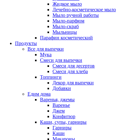
Жидкое мыло
Лечебно-косметическое мыло
Мыло ручной работы
Мыло-парфюм
Мыло-скраб
Мыльницы
Парафин косметический
Продукты
Все для выпечки
Мука
Смеси для выпечки
Смеси для десертов
Смеси для хлеба
Топпинги
Декор для выпечки
Добавки
Едим дома
Варенья, джемы
Варенье
Джем
Конфитюр
Каши, супы, гарниры
Гарниры
Каши
Макароны