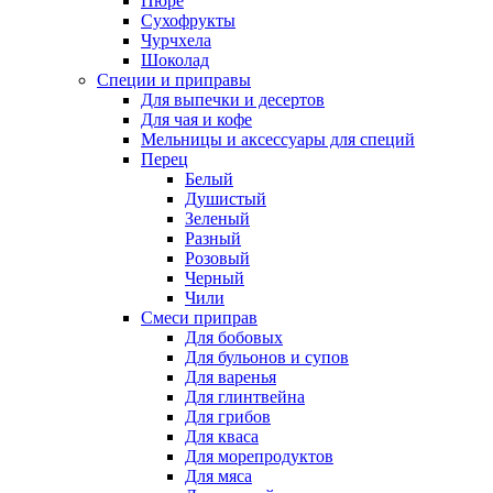
Пюре
Сухофрукты
Чурчхела
Шоколад
Специи и приправы
Для выпечки и десертов
Для чая и кофе
Мельницы и аксессуары для специй
Перец
Белый
Душистый
Зеленый
Разный
Розовый
Черный
Чили
Смеси приправ
Для бобовых
Для бульонов и супов
Для варенья
Для глинтвейна
Для грибов
Для кваса
Для морепродуктов
Для мяса