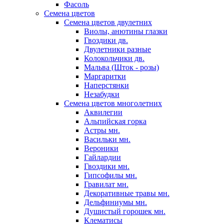
Фасоль
Семена цветов
Семена цветов двулетних
Виолы, анютины глазки
Гвоздики дв.
Двулетники разные
Колокольчики дв.
Мальва (Шток - розы)
Маргаритки
Наперстянки
Незабудки
Семена цветов многолетних
Аквилегии
Альпийская горка
Астры мн.
Васильки мн.
Вероники
Гайлардии
Гвоздики мн.
Гипсофилы мн.
Гравилат мн.
Декоративные травы мн.
Дельфиниумы мн.
Душистый горошек мн.
Клематисы