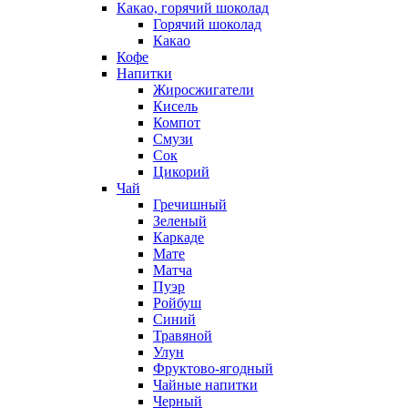
Какао, горячий шоколад
Горячий шоколад
Какао
Кофе
Напитки
Жиросжигатели
Кисель
Компот
Смузи
Сок
Цикорий
Чай
Гречишный
Зеленый
Каркаде
Мате
Матча
Пуэр
Ройбуш
Синий
Травяной
Улун
Фруктово-ягодный
Чайные напитки
Черный