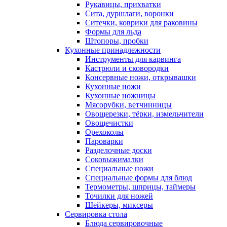
Рукавицы, прихватки
Сита, дуршлаги, воронки
Ситечки, коврики для раковины
Формы для льда
Штопоры, пробки
Кухонные принадлежности
Инструменты для карвинга
Кастрюли и сковородки
Консервные ножи, открывашки
Кухонные ножи
Кухонные ножницы
Мясорубки, ветчинницы
Овощерезки, тёрки, измельчители
Овощечистки
Орехоколы
Пароварки
Разделочные доски
Соковыжималки
Специальные ножи
Специальные формы для блюд
Термометры, шприцы, таймеры
Точилки для ножей
Шейкеры, миксеры
Сервировка стола
Блюда сервировочные