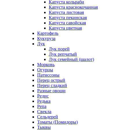
Капуста кольраби
Капуста краснокочанная
Капуста листовая
Капуста пекинская
Капуста савойская
Капуста цветная
Картофель
Кукуруза
Лук
Лук порей
Лук репчатый
Лук семейный (шалот)
Морковь
Огурцы
Патиссоны
Перец острый
Перец сладкий
Разные овощи
Редис
Редька
Репа
Свекла
Сельдерей
Томаты (Помидоры)
Тыквы