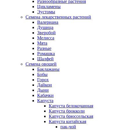
Разнообразные растения
Цикламены
Эустомы
Семена лекарственных растений
Валериана
Душица
Зверобой
Мелисса
Мята
Разные
Ромашка
Шалфей
Семена овощей
Баклажаны
Бобы
Горох
Дайкон
Дыни
Кабачки
Капуста
Капуста белокочанная
Капуста брокколи
Капуста брюссельская
Капуста китайская
пак-чой