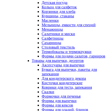
Детская посуда
Кольца для салфеток
Корзинки для хлеба
Кувшины, стаканы
Масленки
Мельницы, емкости для специй
Менажницы
Салатники и миски
Салфетницы
Сахарницы
Столовый текстиль
Термобокалы и термокружки
Формы для подачи салатов, гарниров
Товары для выпечки, десертов
Аксессуары для выпечки
Бумага для выпечки, пакеты для
запекания
Для кондитерского декора
Кисточки кондитерские
Коврики для теста, запекания
Скалки
Формочки для печенья
Формы для выпечки
Формы для кексов
Формы для оладий, блинов