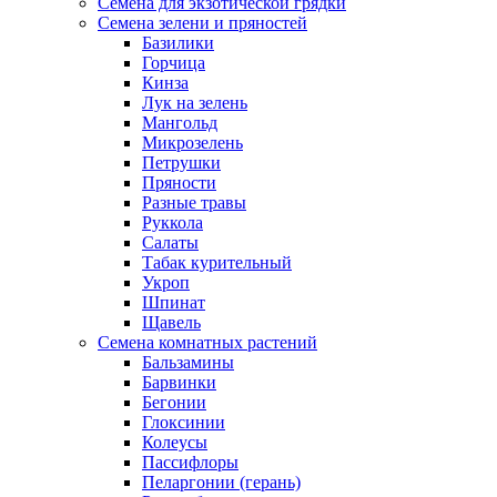
Семена для экзотической грядки
Семена зелени и пряностей
Базилики
Горчица
Кинза
Лук на зелень
Мангольд
Микрозелень
Петрушки
Пряности
Разные травы
Руккола
Салаты
Табак курительный
Укроп
Шпинат
Щавель
Семена комнатных растений
Бальзамины
Барвинки
Бегонии
Глоксинии
Колеусы
Пассифлоры
Пеларгонии (герань)