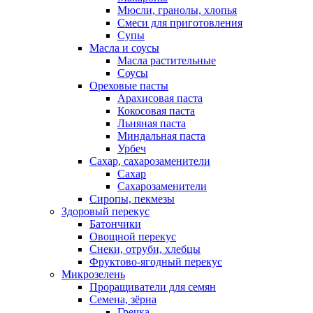
Мюсли, гранолы, хлопья
Смеси для приготовления
Супы
Масла и соусы
Масла растительные
Соусы
Ореховые пасты
Арахисовая паста
Кокосовая паста
Льняная паста
Миндальная паста
Урбеч
Сахар, сахарозаменители
Сахар
Сахарозаменители
Сиропы, пекмезы
Здоровый перекус
Батончики
Овощной перекус
Снеки, отруби, хлебцы
Фруктово-ягодный перекус
Микрозелень
Проращиватели для семян
Семена, зёрна
Гречка