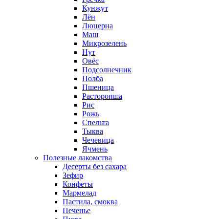
Кунжут
Лён
Люцерна
Маш
Микрозелень
Нут
Овёс
Подсолнечник
Полба
Пшеница
Расторопша
Рис
Рожь
Спельта
Тыква
Чечевица
Ячмень
Полезные лакомства
Десерты без сахара
Зефир
Конфеты
Мармелад
Пастила, смоква
Печенье