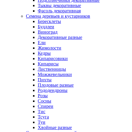
Подсолнечники декоративные
Тыквы декоративные
Фасоль декоративная
Семена деревьев и кустарников
Бересклеты
Буддлеи
Виноград
Декоративные разные
Ели
Жимолости
Кедры
Кипарисовики
Кипарисы
Лиственницы
Можжевельники
Пихты
Плодовые разные
Рододендроны
Розы
Сосны
Спиреи
Тис
Тсуга
Туи
Хвойные разные