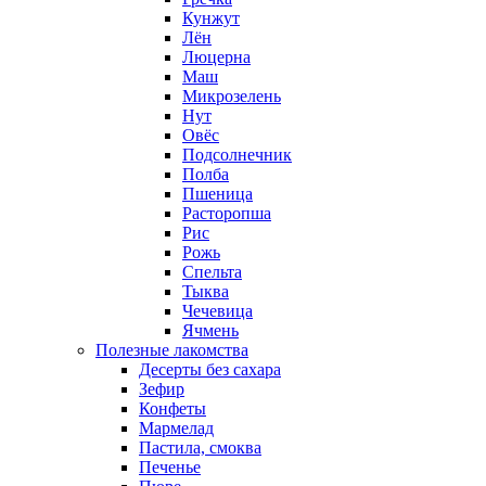
Кунжут
Лён
Люцерна
Маш
Микрозелень
Нут
Овёс
Подсолнечник
Полба
Пшеница
Расторопша
Рис
Рожь
Спельта
Тыква
Чечевица
Ячмень
Полезные лакомства
Десерты без сахара
Зефир
Конфеты
Мармелад
Пастила, смоква
Печенье