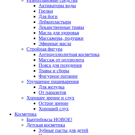
Разноплановые средства
Активаторы воды
Грелки
Для йоги
Лейкопластыри
Лекарственные травы
Масла для здоровья
Массажеры, подушки
Эфирные масла
Стройная фигура
Антицеллюлитная косметика
Массаж от целлюлита
Пояса для похудения
Травы и сборы
Фигурное питание
Улучшение пищеварения
Для желудка
От паразитов
Хорошее зрение и слух
Острое зрение
Хороший слух
Косметика
Бьютибоксы НОВОЕ!
Детская косметика
Зубные пасты для детей