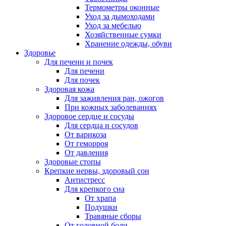
Термометры оконные
Уход за дымоходами
Уход за мебелью
Хозяйственные сумки
Хранение одежды, обуви
Здоровье
Для печени и почек
Для печени
Для почек
Здоровая кожа
Для заживления ран, ожогов
При кожных заболеваниях
Здоровое сердце и сосуды
Для сердца и сосудов
От варикоза
От геморроя
От давления
Здоровые стопы
Крепкие нервы, здоровый сон
Антистресс
Для крепкого сна
От храпа
Подушки
Травяные сборы
От головной боли