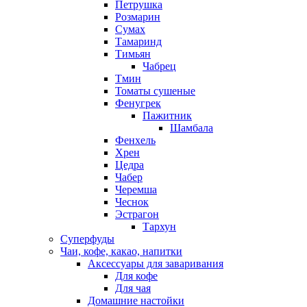
Петрушка
Розмарин
Сумах
Тамаринд
Тимьян
Чабрец
Тмин
Томаты сушеные
Фенугрек
Пажитник
Шамбала
Фенхель
Хрен
Цедра
Чабер
Черемша
Чеснок
Эстрагон
Тархун
Суперфуды
Чаи, кофе, какао, напитки
Аксессуары для заваривания
Для кофе
Для чая
Домашние настойки