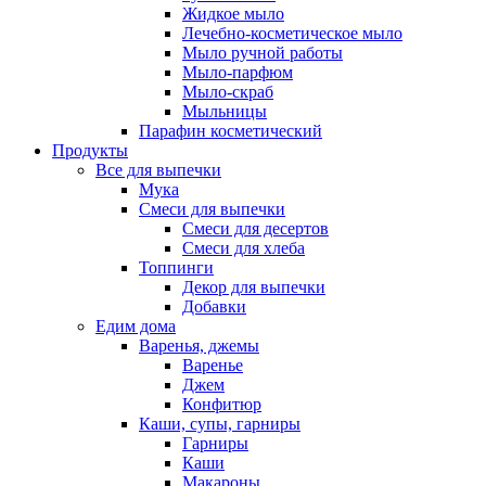
Жидкое мыло
Лечебно-косметическое мыло
Мыло ручной работы
Мыло-парфюм
Мыло-скраб
Мыльницы
Парафин косметический
Продукты
Все для выпечки
Мука
Смеси для выпечки
Смеси для десертов
Смеси для хлеба
Топпинги
Декор для выпечки
Добавки
Едим дома
Варенья, джемы
Варенье
Джем
Конфитюр
Каши, супы, гарниры
Гарниры
Каши
Макароны