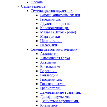
Фасоль
Семена цветов
Семена цветов двулетних
Виолы, анютины глазки
Гвоздики дв.
Двулетники разные
Колокольчики дв.
Мальва (Шток - розы)
Маргаритки
Наперстянки
Незабудки
Семена цветов многолетних
Аквилегии
Альпийская горка
Астры мн.
Васильки мн.
Вероники
Гайлардии
Гвоздики мн.
Гипсофилы мн.
Гравилат мн.
Декоративные травы мн.
Дельфиниумы мн.
Душистый горошек мн.
Клематисы