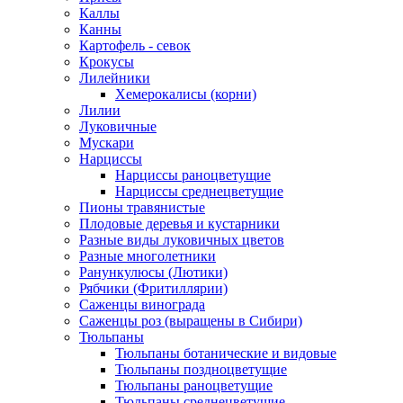
Каллы
Канны
Картофель - севок
Крокусы
Лилейники
Хемерокалисы (корни)
Лилии
Луковичные
Мускари
Нарциссы
Нарциссы раноцветущие
Нарциссы среднецветущие
Пионы травянистые
Плодовые деревья и кустарники
Разные виды луковичных цветов
Разные многолетники
Ранункулюсы (Лютики)
Рябчики (Фритиллярии)
Саженцы винограда
Саженцы роз (выращены в Сибири)
Тюльпаны
Тюльпаны ботанические и видовые
Тюльпаны поздноцветущие
Тюльпаны раноцветущие
Тюльпаны среднецветущие