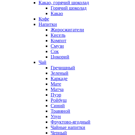
Какао, горячий шоколад
Горячий шоколад
Какао
Кофе
Напитки
Жиросжигатели
Кисель
Компот
Смузи
Сок
Цикорий
Чай
Гречишный
Зеленый
Каркаде
Мате
Матча
Пуэр
Ройбуш
Синий
Травяной
Улун
Фруктово-ягодный
Чайные напитки
Черный