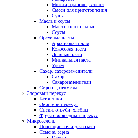
Мюсли, гранолы, хлопья
Смеси для приготовления
Супы
Масла и соусы
Масла растительные
Соусы
Ореховые пасты
Арахисовая паста
Кокосовая паста
Льняная паста
Миндальная паста
Урбеч
Сахар, сахарозаменители
Сахар
Сахарозаменители
Сиропы, пекмезы
Здоровый перекус
Батончики
Овощной перекус
Снеки, отруби, хлебцы
Фруктово-ягодный перекус
Микрозелень
Проращиватели для семян
Семена, зёрна
Гречка