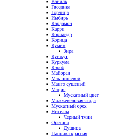
Ваниль
Гвоздика
Горчица
Имбирь
Кардамон
Карри
Кориандр
Корица
Кумин
Зира
Кунжут
Куркума
Кэроб
Майоран
Мак пищевой
Манго сушеный
Мацис
Мускатный цвет
Можжевеловая ягода
Мускатный орех
Нигелла
Черный тмин
Орегано
Душица
Паприка красная