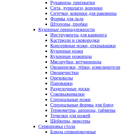
Рукавицы, прихватки
Сита, дуршлаги, воронки
Ситечки, коврики для раковины
Формы для льда
Штопоры, пробки
Кухонные принадлежности
Инструменты для карвинга
Кастрюли и сковородки
Консервные ножи, открывашки
Кухонные ножи
Кухонные ножницы
Мясорубки, ветчинницы
Овощерезки, тёрки, измельчители
Овощечистки
Орехоколы
Пароварки
Разделочные доски
Соковыжималки
Специальные ножи
Специальные формы для блюд
Термометры, шприцы, таймеры
Точилки для ножей
Шейкеры, миксеры
Сервировка стола
Блюда сервировочные