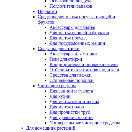
Освежители воздуха
Поглотители запахов
Перчатки
Средства для мытья посуды, овощей и
фруктов
Аксессуары для мытья
Для мытья овощей и фруктов
Для мытья посуды
Для посудомоечных машин
Средства для стирки
Аксессуары для стирки
Гели для стирки
Кондиционеры и ополаскиватели
Отбеливатели и пятновыводители
Средства для глажки
Стиральные порошки
Чистящие средства
Для ванной и туалета
Для кухни
Для мытья окон и зеркал
Для мытья полов
Для прочистки труб
Для удаления накипи
Универсальные чистящие средства
Для домашних растений