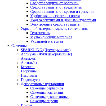
Средства защиты от болезней
Средства защиты от вредителей
Средства защиты от кротов и грызунов
Удобрения и регуляторы роста
Уход за септиками и дачными туалетами
Электронные средства защиты
Укрывной материал, мульча, геотекстиль
Геотекстиль
Мульчирующий материал
Укрывной материал
Саженцы
SPARKLING (Премиум класс)
Аллиумы (Луки декоративные)
Анемоны
Астильбы
Бегонии
Георгины
Гиацинты
Гладиолусы
Декоративные кустарники
Саженцы барбариса
Саженцы гортензии
Саженцы декоративные
Саженцы сирени
Ирисы