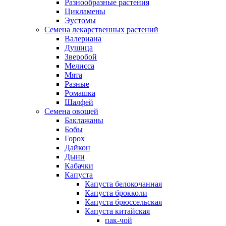
Разнообразные растения
Цикламены
Эустомы
Семена лекарственных растений
Валериана
Душица
Зверобой
Мелисса
Мята
Разные
Ромашка
Шалфей
Семена овощей
Баклажаны
Бобы
Горох
Дайкон
Дыни
Кабачки
Капуста
Капуста белокочанная
Капуста брокколи
Капуста брюссельская
Капуста китайская
пак-чой