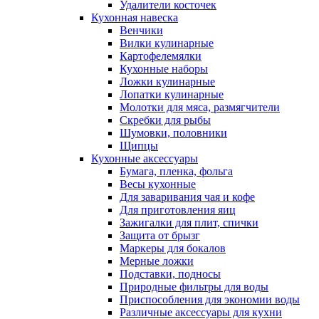
Удалители косточек
Кухонная навеска
Венчики
Вилки кулинарные
Картофелемялки
Кухонные наборы
Ложки кулинарные
Лопатки кулинарные
Молотки для мяса, размягчители
Скребки для рыбы
Шумовки, половники
Щипцы
Кухонные аксессуары
Бумага, пленка, фольга
Весы кухонные
Для заваривания чая и кофе
Для приготовления яиц
Зажигалки для плит, спички
Защита от брызг
Маркеры для бокалов
Мерные ложки
Подставки, подносы
Природные фильтры для воды
Приспособления для экономии воды
Различные аксессуары для кухни