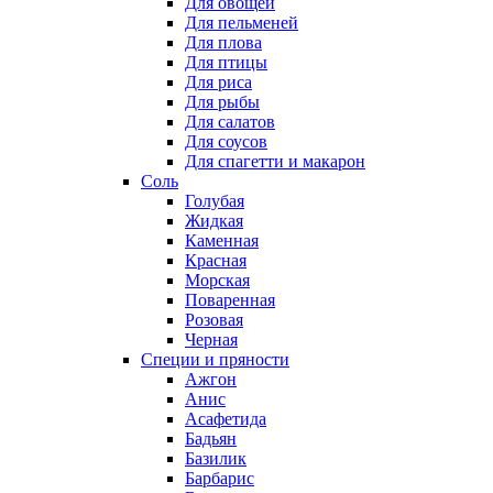
Для овощей
Для пельменей
Для плова
Для птицы
Для риса
Для рыбы
Для салатов
Для соусов
Для спагетти и макарон
Соль
Голубая
Жидкая
Каменная
Красная
Морская
Поваренная
Розовая
Черная
Специи и пряности
Ажгон
Анис
Асафетида
Бадьян
Базилик
Барбарис