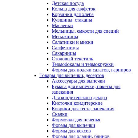
Детская посуда
Кольца для салфеток
Корзинки для хлеба
Кувшины, стаканы
Масленки
Мельницы, емкости для специй
Менажницы
Салатники и миски
Салфетницы
Сахарницы
Столовый текстиль
Термобокалы и термокружки
Формы для подачи салатов, гарниров
Товары для выпечки, десертов
Аксессуары для выпечки
Бумага для выпечки, пакеты для
запекания
Для кондитерского декора
Кисточки кондитерские
Коврики для теста, запекания
Скалки
Формочки для печенья
Формы для выпечки
Формы для кексов
Формы для оладий, блинов