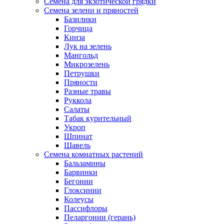
Семена для экзотической грядки
Семена зелени и пряностей
Базилики
Горчица
Кинза
Лук на зелень
Мангольд
Микрозелень
Петрушки
Пряности
Разные травы
Руккола
Салаты
Табак курительный
Укроп
Шпинат
Щавель
Семена комнатных растений
Бальзамины
Барвинки
Бегонии
Глоксинии
Колеусы
Пассифлоры
Пеларгонии (герань)