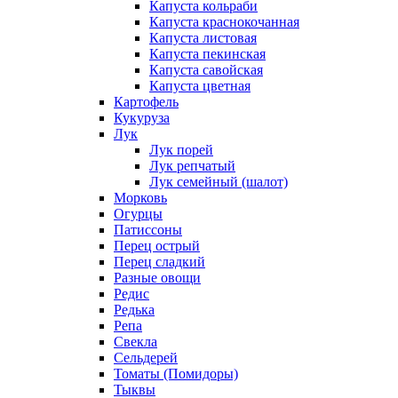
Капуста кольраби
Капуста краснокочанная
Капуста листовая
Капуста пекинская
Капуста савойская
Капуста цветная
Картофель
Кукуруза
Лук
Лук порей
Лук репчатый
Лук семейный (шалот)
Морковь
Огурцы
Патиссоны
Перец острый
Перец сладкий
Разные овощи
Редис
Редька
Репа
Свекла
Сельдерей
Томаты (Помидоры)
Тыквы