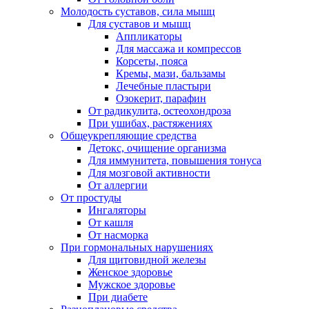
Молодость суставов, сила мышц
Для суставов и мышц
Аппликаторы
Для массажа и компрессов
Корсеты, пояса
Кремы, мази, бальзамы
Лечебные пластыри
Озокерит, парафин
От радикулита, остеохондроза
При ушибах, растяжениях
Общеукрепляющие средства
Детокс, очищение организма
Для иммунитета, повышения тонуса
Для мозговой активности
От аллергии
От простуды
Ингаляторы
От кашля
От насморка
При гормональных нарушениях
Для щитовидной железы
Женское здоровье
Мужское здоровье
При диабете