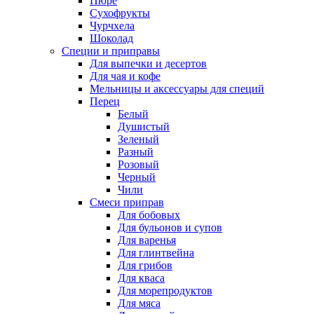
Пюре
Сухофрукты
Чурчхела
Шоколад
Специи и приправы
Для выпечки и десертов
Для чая и кофе
Мельницы и аксессуары для специй
Перец
Белый
Душистый
Зеленый
Разный
Розовый
Черный
Чили
Смеси приправ
Для бобовых
Для бульонов и супов
Для варенья
Для глинтвейна
Для грибов
Для кваса
Для морепродуктов
Для мяса