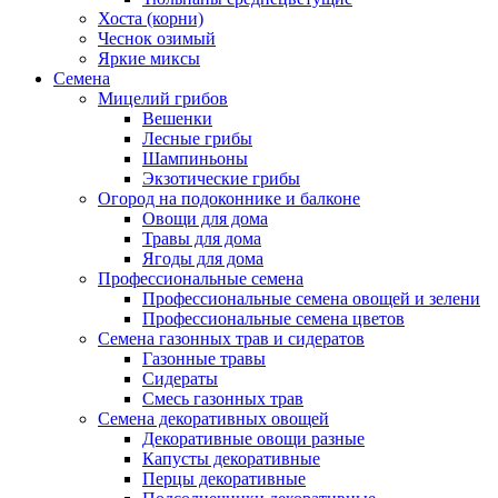
Хоста (корни)
Чеснок озимый
Яркие миксы
Семена
Мицелий грибов
Вешенки
Лесные грибы
Шампиньоны
Экзотические грибы
Огород на подоконнике и балконе
Овощи для дома
Травы для дома
Ягоды для дома
Профессиональные семена
Профессиональные семена овощей и зелени
Профессиональные семена цветов
Семена газонных трав и сидератов
Газонные травы
Сидераты
Смесь газонных трав
Семена декоративных овощей
Декоративные овощи разные
Капусты декоративные
Перцы декоративные