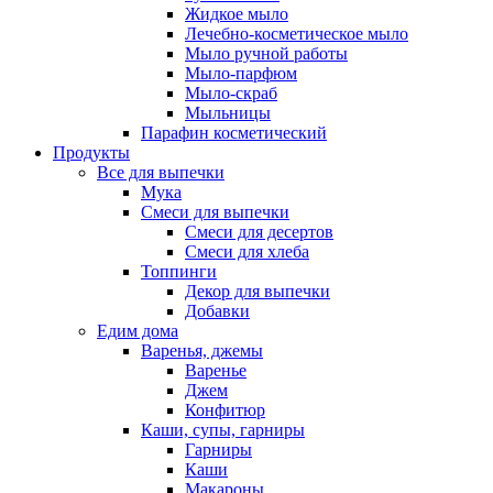
Жидкое мыло
Лечебно-косметическое мыло
Мыло ручной работы
Мыло-парфюм
Мыло-скраб
Мыльницы
Парафин косметический
Продукты
Все для выпечки
Мука
Смеси для выпечки
Смеси для десертов
Смеси для хлеба
Топпинги
Декор для выпечки
Добавки
Едим дома
Варенья, джемы
Варенье
Джем
Конфитюр
Каши, супы, гарниры
Гарниры
Каши
Макароны