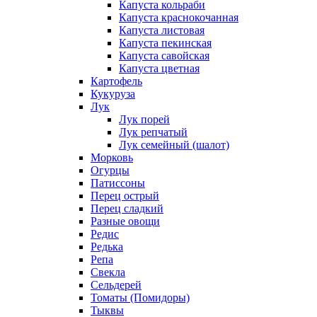
Капуста кольраби
Капуста краснокочанная
Капуста листовая
Капуста пекинская
Капуста савойская
Капуста цветная
Картофель
Кукуруза
Лук
Лук порей
Лук репчатый
Лук семейный (шалот)
Морковь
Огурцы
Патиссоны
Перец острый
Перец сладкий
Разные овощи
Редис
Редька
Репа
Свекла
Сельдерей
Томаты (Помидоры)
Тыквы