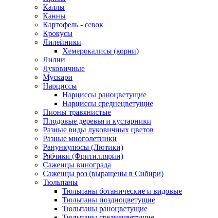
Каллы
Канны
Картофель - севок
Крокусы
Лилейники
Хемерокалисы (корни)
Лилии
Луковичные
Мускари
Нарциссы
Нарциссы раноцветущие
Нарциссы среднецветущие
Пионы травянистые
Плодовые деревья и кустарники
Разные виды луковичных цветов
Разные многолетники
Ранункулюсы (Лютики)
Рябчики (Фритиллярии)
Саженцы винограда
Саженцы роз (выращены в Сибири)
Тюльпаны
Тюльпаны ботанические и видовые
Тюльпаны поздноцветущие
Тюльпаны раноцветущие
Тюльпаны среднецветущие