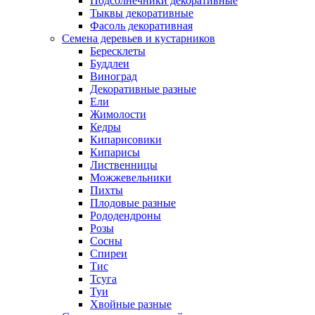
Подсолнечники декоративные
Тыквы декоративные
Фасоль декоративная
Семена деревьев и кустарников
Бересклеты
Буддлеи
Виноград
Декоративные разные
Ели
Жимолости
Кедры
Кипарисовики
Кипарисы
Лиственницы
Можжевельники
Пихты
Плодовые разные
Рододендроны
Розы
Сосны
Спиреи
Тис
Тсуга
Туи
Хвойные разные