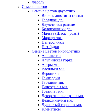
Фасоль
Семена цветов
Семена цветов двулетних
Виолы, анютины глазки
Гвоздики дв.
Двулетники разные
Колокольчики дв.
Мальва (Шток - розы)
Маргаритки
Наперстянки
Незабудки
Семена цветов многолетних
Аквилегии
Альпийская горка
Астры мн.
Васильки мн.
Вероники
Гайлардии
Гвоздики мн.
Гипсофилы мн.
Гравилат мн.
Декоративные травы мн.
Дельфиниумы мн.
Душистый горошек мн.
Клематисы