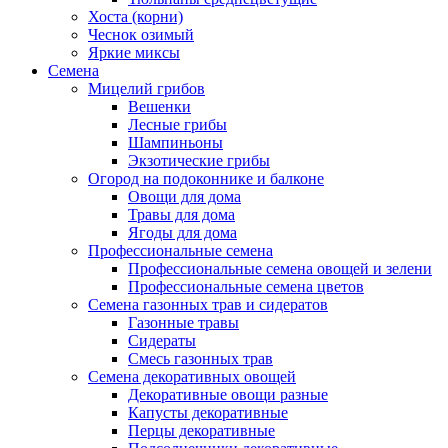
Хоста (корни)
Чеснок озимый
Яркие миксы
Семена
Мицелий грибов
Вешенки
Лесные грибы
Шампиньоны
Экзотические грибы
Огород на подоконнике и балконе
Овощи для дома
Травы для дома
Ягоды для дома
Профессиональные семена
Профессиональные семена овощей и зелени
Профессиональные семена цветов
Семена газонных трав и сидератов
Газонные травы
Сидераты
Смесь газонных трав
Семена декоративных овощей
Декоративные овощи разные
Капусты декоративные
Перцы декоративные