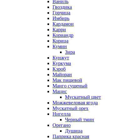
Ваниль
Гвоздика
Горчица
Имбирь
Кардамон
Карри
Кориандр
Корица
Кумин
Зира
Кунжут
Куркума
Кэроб
Майоран
Мак пищевой
Манго сушеный
Мацис
Мускатный цвет
Можжевеловая ягода
Мускатный орех
Нигелла
Черный тмин
Орегано
Душица
Паприка красная