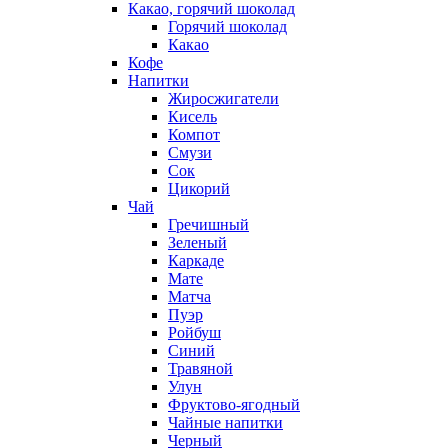
Какао, горячий шоколад
Горячий шоколад
Какао
Кофе
Напитки
Жиросжигатели
Кисель
Компот
Смузи
Сок
Цикорий
Чай
Гречишный
Зеленый
Каркаде
Мате
Матча
Пуэр
Ройбуш
Синий
Травяной
Улун
Фруктово-ягодный
Чайные напитки
Черный