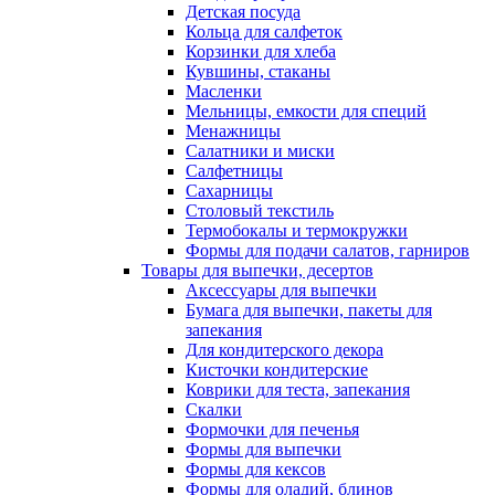
Детская посуда
Кольца для салфеток
Корзинки для хлеба
Кувшины, стаканы
Масленки
Мельницы, емкости для специй
Менажницы
Салатники и миски
Салфетницы
Сахарницы
Столовый текстиль
Термобокалы и термокружки
Формы для подачи салатов, гарниров
Товары для выпечки, десертов
Аксессуары для выпечки
Бумага для выпечки, пакеты для
запекания
Для кондитерского декора
Кисточки кондитерские
Коврики для теста, запекания
Скалки
Формочки для печенья
Формы для выпечки
Формы для кексов
Формы для оладий, блинов