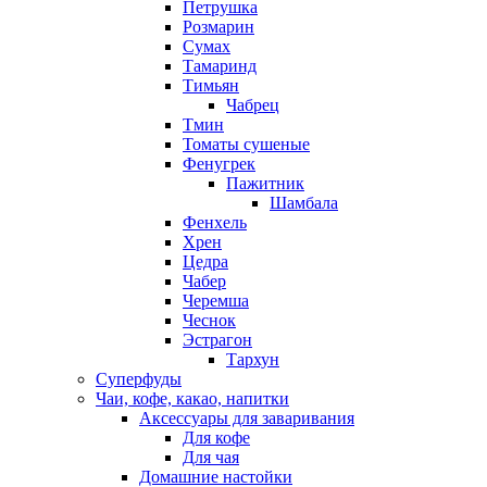
Петрушка
Розмарин
Сумах
Тамаринд
Тимьян
Чабрец
Тмин
Томаты сушеные
Фенугрек
Пажитник
Шамбала
Фенхель
Хрен
Цедра
Чабер
Черемша
Чеснок
Эстрагон
Тархун
Суперфуды
Чаи, кофе, какао, напитки
Аксессуары для заваривания
Для кофе
Для чая
Домашние настойки