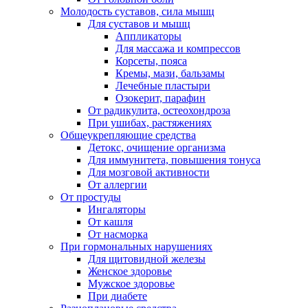
Молодость суставов, сила мышц
Для суставов и мышц
Аппликаторы
Для массажа и компрессов
Корсеты, пояса
Кремы, мази, бальзамы
Лечебные пластыри
Озокерит, парафин
От радикулита, остеохондроза
При ушибах, растяжениях
Общеукрепляющие средства
Детокс, очищение организма
Для иммунитета, повышения тонуса
Для мозговой активности
От аллергии
От простуды
Ингаляторы
От кашля
От насморка
При гормональных нарушениях
Для щитовидной железы
Женское здоровье
Мужское здоровье
При диабете