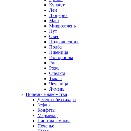
Кунжут
Лён
Люцерна
Маш
Микрозелень
Нут
Овёс
Подсолнечник
Полба
Пшеница
Расторопша
Рис
Рожь
Спельта
Тыква
Чечевица
Ячмень
Полезные лакомства
Десерты без сахара
Зефир
Конфеты
Мармелад
Пастила, смоква
Печенье