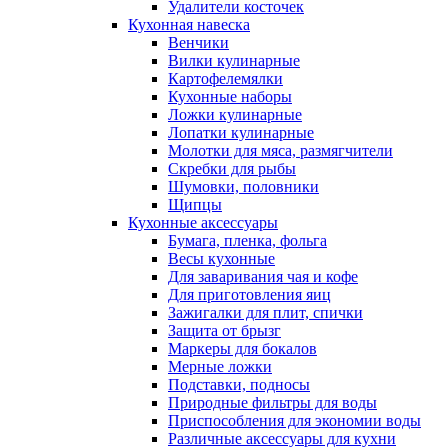
Удалители косточек
Кухонная навеска
Венчики
Вилки кулинарные
Картофелемялки
Кухонные наборы
Ложки кулинарные
Лопатки кулинарные
Молотки для мяса, размягчители
Скребки для рыбы
Шумовки, половники
Щипцы
Кухонные аксессуары
Бумага, пленка, фольга
Весы кухонные
Для заваривания чая и кофе
Для приготовления яиц
Зажигалки для плит, спички
Защита от брызг
Маркеры для бокалов
Мерные ложки
Подставки, подносы
Природные фильтры для воды
Приспособления для экономии воды
Различные аксессуары для кухни