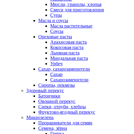
Мюсли, гранолы, хлопья
Смеси для приготовления
Супы
Масла и соусы
Масла растительные
Соусы
Ореховые пасты
Арахисовая паста
Кокосовая паста
Льняная паста
Миндальная паста
Урбеч
Сахар, сахарозаменители
Сахар
Сахарозаменители
Сиропы, пекмезы
Здоровый перекус
Батончики
Овощной перекус
Снеки, отруби, хлебцы
Фруктово-ягодный перекус
Микрозелень
Проращиватели для семян
Семена, зёрна
Гречка