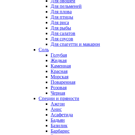
Для овощей
Для пельменей
Для плова
Для птицы
Для риса
Для рыбы
Для салатов
Для соусов
Для спагетти и макарон
Соль
Голубая
Жидкая
Каменная
Красная
Морская
Поваренная
Розовая
Черная
Специи и пряности
Ажгон
Анис
Асафетида
Бадьян
Базилик
Барбарис