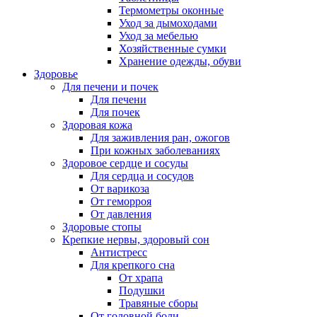
Термометры оконные
Уход за дымоходами
Уход за мебелью
Хозяйственные сумки
Хранение одежды, обуви
Здоровье
Для печени и почек
Для печени
Для почек
Здоровая кожа
Для заживления ран, ожогов
При кожных заболеваниях
Здоровое сердце и сосуды
Для сердца и сосудов
От варикоза
От геморроя
От давления
Здоровые стопы
Крепкие нервы, здоровый сон
Антистресс
Для крепкого сна
От храпа
Подушки
Травяные сборы
От головной боли