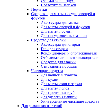
Освежители воздуха
Поглотители запахов
Перчатки
Средства для мытья посуды, овощей и
фруктов
Аксессуары для мытья
Для мытья овощей и фруктов
Для мытья посуды
Для посудомоечных машин
Средства для стирки
Аксессуары для стирки
Гели для стирки
Кондиционеры и ополаскиватели
Отбеливатели и пятновыводители
Средства для глажки
Стиральные порошки
Чистящие средства
Для ванной и туалета
Для кухни
Для мытья окон и зеркал
Для мытья полов
Для прочистки труб
Для удаления накипи
Универсальные чистящие средства
Для домашних растений