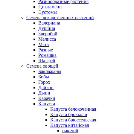
Разнообразные растения
Цикламены
Эустомы
Семена лекарственных растений
Валериана
Душица
Зверобой
Мелисса
Мята
Разные
Ромашка
Шалфей
Семена овощей
Баклажаны
Бобы
Горох
Дайкон
Дыни
Кабачки
Капуста
Капуста белокочанная
Капуста брокколи
Капуста брюссельская
Капуста китайская
пак-чой