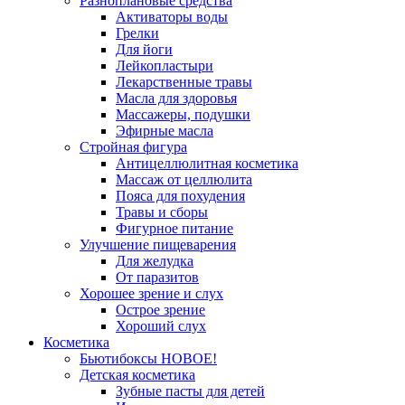
Разноплановые средства
Активаторы воды
Грелки
Для йоги
Лейкопластыри
Лекарственные травы
Масла для здоровья
Массажеры, подушки
Эфирные масла
Стройная фигура
Антицеллюлитная косметика
Массаж от целлюлита
Пояса для похудения
Травы и сборы
Фигурное питание
Улучшение пищеварения
Для желудка
От паразитов
Хорошее зрение и слух
Острое зрение
Хороший слух
Косметика
Бьютибоксы НОВОЕ!
Детская косметика
Зубные пасты для детей