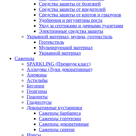
Средства защиты от болезней
Средства защиты от вредителей
Средства защиты от кротов и грызунов
Удобрения и регуляторы роста
Уход за септиками и дачными туалетами
Электронные средства защиты
Укрывной материал, мульча, геотекстиль
Геотекстиль
Мульчирующий материал
Укрывной материал
Саженцы
SPARKLING (Премиум класс)
Аллиумы (Луки декоративные)
Анемоны
Астильбы
Бегонии
Георгины
Гиацинты
Гладиолусы
Декоративные кустарники
Саженцы барбариса
Саженцы гортензии
Саженцы декоративные
Саженцы сирени
Ирисы