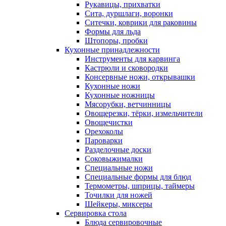
Рукавицы, прихватки
Сита, дуршлаги, воронки
Ситечки, коврики для раковины
Формы для льда
Штопоры, пробки
Кухонные принадлежности
Инструменты для карвинга
Кастрюли и сковородки
Консервные ножи, открывашки
Кухонные ножи
Кухонные ножницы
Мясорубки, ветчинницы
Овощерезки, тёрки, измельчители
Овощечистки
Орехоколы
Пароварки
Разделочные доски
Соковыжималки
Специальные ножи
Специальные формы для блюд
Термометры, шприцы, таймеры
Точилки для ножей
Шейкеры, миксеры
Сервировка стола
Блюда сервировочные