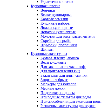
Удалители косточек
Кухонная навеска
Венчики
Вилки кулинарные
Картофелемялки
Кухонные наборы
Ложки кулинарные
Лопатки кулинарные
Молотки для мяса, размягчители
Скребки для рыбы
Шумовки, половники
Щипцы
Кухонные аксессуары
Бумага, пленка, фольга
Весы кухонные
Для заваривания чая и кофе
Для приготовления яиц
Зажигалки для плит, спички
Защита от брызг
Маркеры для бокалов
Мерные ложки
Подставки, подносы
Природные фильтры для воды
Приспособления для экономии воды
Различные аксессуары для кухни