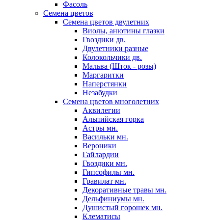
Фасоль
Семена цветов
Семена цветов двулетних
Виолы, анютины глазки
Гвоздики дв.
Двулетники разные
Колокольчики дв.
Мальва (Шток - розы)
Маргаритки
Наперстянки
Незабудки
Семена цветов многолетних
Аквилегии
Альпийская горка
Астры мн.
Васильки мн.
Вероники
Гайлардии
Гвоздики мн.
Гипсофилы мн.
Гравилат мн.
Декоративные травы мн.
Дельфиниумы мн.
Душистый горошек мн.
Клематисы