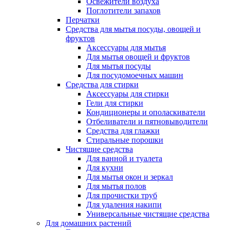
Освежители воздуха
Поглотители запахов
Перчатки
Средства для мытья посуды, овощей и
фруктов
Аксессуары для мытья
Для мытья овощей и фруктов
Для мытья посуды
Для посудомоечных машин
Средства для стирки
Аксессуары для стирки
Гели для стирки
Кондиционеры и ополаскиватели
Отбеливатели и пятновыводители
Средства для глажки
Стиральные порошки
Чистящие средства
Для ванной и туалета
Для кухни
Для мытья окон и зеркал
Для мытья полов
Для прочистки труб
Для удаления накипи
Универсальные чистящие средства
Для домашних растений