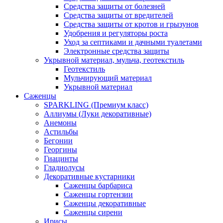
Средства защиты от болезней
Средства защиты от вредителей
Средства защиты от кротов и грызунов
Удобрения и регуляторы роста
Уход за септиками и дачными туалетами
Электронные средства защиты
Укрывной материал, мульча, геотекстиль
Геотекстиль
Мульчирующий материал
Укрывной материал
Саженцы
SPARKLING (Премиум класс)
Аллиумы (Луки декоративные)
Анемоны
Астильбы
Бегонии
Георгины
Гиацинты
Гладиолусы
Декоративные кустарники
Саженцы барбариса
Саженцы гортензии
Саженцы декоративные
Саженцы сирени
Ирисы