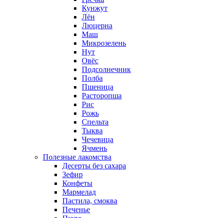
Кунжут
Лён
Люцерна
Маш
Микрозелень
Нут
Овёс
Подсолнечник
Полба
Пшеница
Расторопша
Рис
Рожь
Спельта
Тыква
Чечевица
Ячмень
Полезные лакомства
Десерты без сахара
Зефир
Конфеты
Мармелад
Пастила, смоква
Печенье