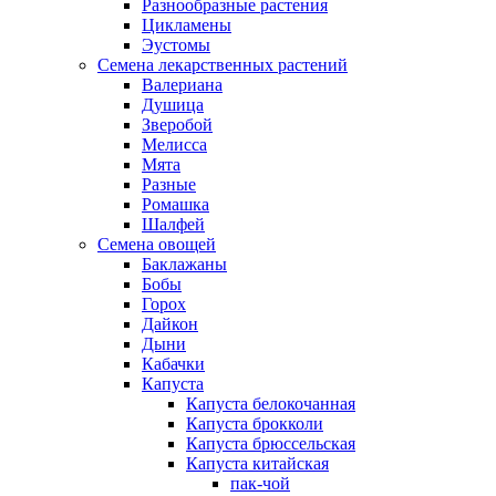
Разнообразные растения
Цикламены
Эустомы
Семена лекарственных растений
Валериана
Душица
Зверобой
Мелисса
Мята
Разные
Ромашка
Шалфей
Семена овощей
Баклажаны
Бобы
Горох
Дайкон
Дыни
Кабачки
Капуста
Капуста белокочанная
Капуста брокколи
Капуста брюссельская
Капуста китайская
пак-чой