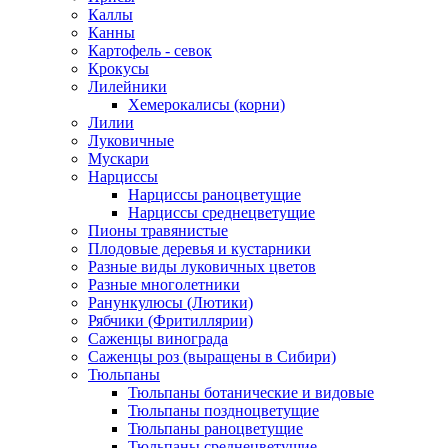
Каллы
Канны
Картофель - севок
Крокусы
Лилейники
Хемерокалисы (корни)
Лилии
Луковичные
Мускари
Нарциссы
Нарциссы раноцветущие
Нарциссы среднецветущие
Пионы травянистые
Плодовые деревья и кустарники
Разные виды луковичных цветов
Разные многолетники
Ранункулюсы (Лютики)
Рябчики (Фритиллярии)
Саженцы винограда
Саженцы роз (выращены в Сибири)
Тюльпаны
Тюльпаны ботанические и видовые
Тюльпаны поздноцветущие
Тюльпаны раноцветущие
Тюльпаны среднецветущие