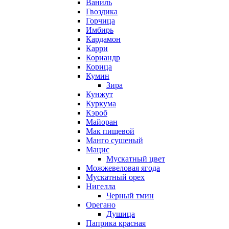
Ваниль
Гвоздика
Горчица
Имбирь
Кардамон
Карри
Кориандр
Корица
Кумин
Зира
Кунжут
Куркума
Кэроб
Майоран
Мак пищевой
Манго сушеный
Мацис
Мускатный цвет
Можжевеловая ягода
Мускатный орех
Нигелла
Черный тмин
Орегано
Душица
Паприка красная