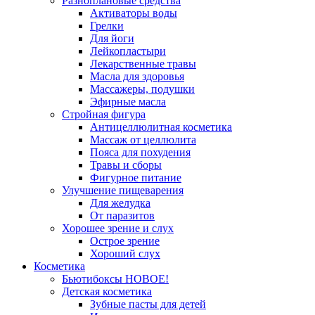
Разноплановые средства
Активаторы воды
Грелки
Для йоги
Лейкопластыри
Лекарственные травы
Масла для здоровья
Массажеры, подушки
Эфирные масла
Стройная фигура
Антицеллюлитная косметика
Массаж от целлюлита
Пояса для похудения
Травы и сборы
Фигурное питание
Улучшение пищеварения
Для желудка
От паразитов
Хорошее зрение и слух
Острое зрение
Хороший слух
Косметика
Бьютибоксы НОВОЕ!
Детская косметика
Зубные пасты для детей