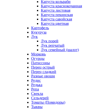
Капуста кольраби
Капуста краснокочанная
Капуста листовая
Капуста пекинская
Капуста савойская
Капуста цветная
Картофель
Кукуруза
Лук
Лук порей
Лук репчатый
Лук семейный (шалот)
Морковь
Огурцы
Патиссоны
Перец острый
Перец сладкий
Разные овощи
Редис
Редька
Репа
Свекла
Сельдерей
Томаты (Помидоры)
Тыквы