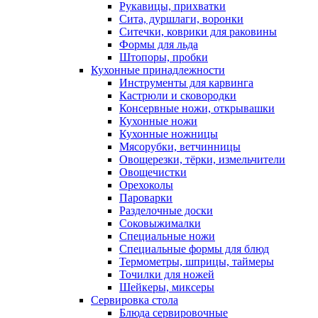
Рукавицы, прихватки
Сита, дуршлаги, воронки
Ситечки, коврики для раковины
Формы для льда
Штопоры, пробки
Кухонные принадлежности
Инструменты для карвинга
Кастрюли и сковородки
Консервные ножи, открывашки
Кухонные ножи
Кухонные ножницы
Мясорубки, ветчинницы
Овощерезки, тёрки, измельчители
Овощечистки
Орехоколы
Пароварки
Разделочные доски
Соковыжималки
Специальные ножи
Специальные формы для блюд
Термометры, шприцы, таймеры
Точилки для ножей
Шейкеры, миксеры
Сервировка стола
Блюда сервировочные