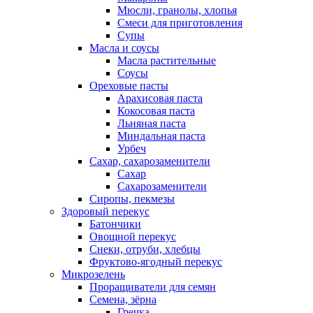
Мюсли, гранолы, хлопья
Смеси для приготовления
Супы
Масла и соусы
Масла растительные
Соусы
Ореховые пасты
Арахисовая паста
Кокосовая паста
Льняная паста
Миндальная паста
Урбеч
Сахар, сахарозаменители
Сахар
Сахарозаменители
Сиропы, пекмезы
Здоровый перекус
Батончики
Овощной перекус
Снеки, отруби, хлебцы
Фруктово-ягодный перекус
Микрозелень
Проращиватели для семян
Семена, зёрна
Гречка