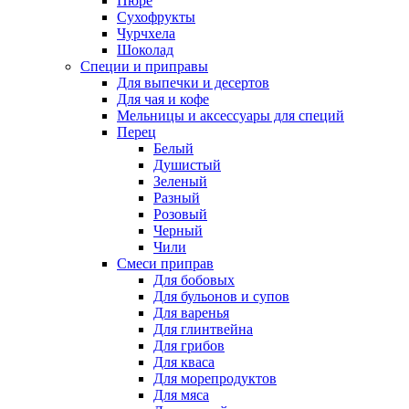
Пюре
Сухофрукты
Чурчхела
Шоколад
Специи и приправы
Для выпечки и десертов
Для чая и кофе
Мельницы и аксессуары для специй
Перец
Белый
Душистый
Зеленый
Разный
Розовый
Черный
Чили
Смеси приправ
Для бобовых
Для бульонов и супов
Для варенья
Для глинтвейна
Для грибов
Для кваса
Для морепродуктов
Для мяса