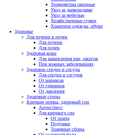
Термометры оконные
Уход за дымоходами
Уход за мебелью
Хозяйственные сумки
Хранение одежды, обуви
Здоровье
Для печени и почек
Для печени
Для почек
Здоровая кожа
Для заживления ран, ожогов
При кожных заболеваниях
Здоровое сердце и сосуды
Для сердца и сосудов
От варикоза
От геморроя
От давления
Здоровые стопы
Крепкие нервы, здоровый сон
Антистресс
Для крепкого сна
От храпа
Подушки
Травяные сборы
От головной боли