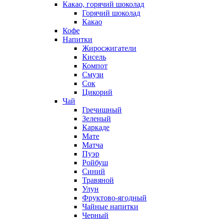
Какао, горячий шоколад
Горячий шоколад
Какао
Кофе
Напитки
Жиросжигатели
Кисель
Компот
Смузи
Сок
Цикорий
Чай
Гречишный
Зеленый
Каркаде
Мате
Матча
Пуэр
Ройбуш
Синий
Травяной
Улун
Фруктово-ягодный
Чайные напитки
Черный