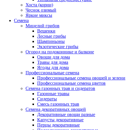
Хоста (корни)
Чеснок озимый
Яркие миксы
Семена
Мицелий грибов
Вешенки
Лесные грибы
Шампиньоны
Экзотические грибы
Огород на подоконнике и балконе
Овощи для дома
Травы для дома
Ягоды для дома
Профессиональные семена
Профессиональные семена овощей и зелени
Профессиональные семена цветов
Семена газонных трав и сидератов
Газонные травы
Сидераты
Смесь газонных трав
Семена декоративных овощей
Декоративные овощи разные
Капусты декоративные
Перцы декоративные