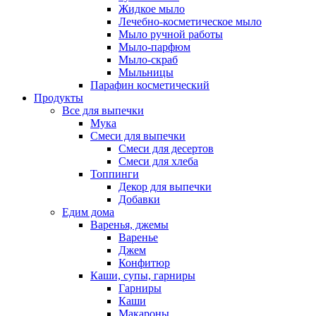
Жидкое мыло
Лечебно-косметическое мыло
Мыло ручной работы
Мыло-парфюм
Мыло-скраб
Мыльницы
Парафин косметический
Продукты
Все для выпечки
Мука
Смеси для выпечки
Смеси для десертов
Смеси для хлеба
Топпинги
Декор для выпечки
Добавки
Едим дома
Варенья, джемы
Варенье
Джем
Конфитюр
Каши, супы, гарниры
Гарниры
Каши
Макароны