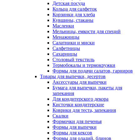
Детская посуда
Кольца для салфеток
Корзинки для хлеба
Кувшины, стаканы
Масленки
Мельницы, емкости для специй
Менажницы
Салатники и миски
Салфетницы
Сахарницы
Столовый текстиль
Термобокалы и термокружки
Формы для подачи салатов, гарниров
Товары для выпечки, десертов
Аксессуары для выпечки
Бумага для выпечки, пакеты для
запекания
Для кондитерского декора
Кисточки кондитерские
Коврики для теста, запекания
Скалки
Формочки для печенья
Формы для выпечки
Формы для кексов
Формы для оладий, блинов