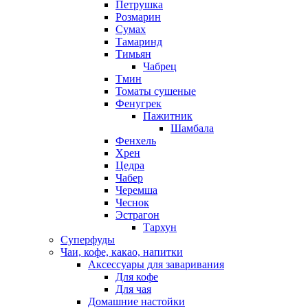
Петрушка
Розмарин
Сумах
Тамаринд
Тимьян
Чабрец
Тмин
Томаты сушеные
Фенугрек
Пажитник
Шамбала
Фенхель
Хрен
Цедра
Чабер
Черемша
Чеснок
Эстрагон
Тархун
Суперфуды
Чаи, кофе, какао, напитки
Аксессуары для заваривания
Для кофе
Для чая
Домашние настойки