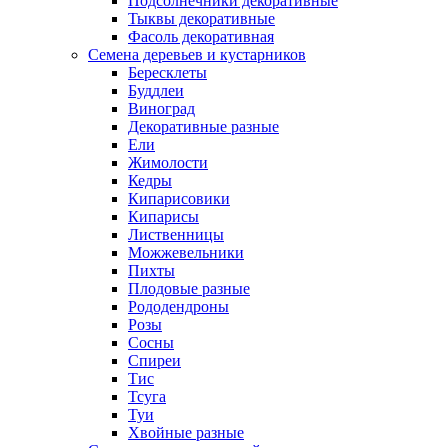
Подсолнечники декоративные
Тыквы декоративные
Фасоль декоративная
Семена деревьев и кустарников
Бересклеты
Буддлеи
Виноград
Декоративные разные
Ели
Жимолости
Кедры
Кипарисовики
Кипарисы
Лиственницы
Можжевельники
Пихты
Плодовые разные
Рододендроны
Розы
Сосны
Спиреи
Тис
Тсуга
Туи
Хвойные разные