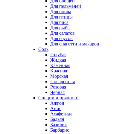
Для овощей
Для пельменей
Для плова
Для птицы
Для риса
Для рыбы
Для салатов
Для соусов
Для спагетти и макарон
Соль
Голубая
Жидкая
Каменная
Красная
Морская
Поваренная
Розовая
Черная
Специи и пряности
Ажгон
Анис
Асафетида
Бадьян
Базилик
Барбарис