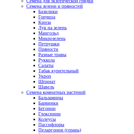
Семена для экзотической грядки
Семена зелени и пряностей
Базилики
Горчица
Кинза
Лук на зелень
Мангольд
Микрозелень
Петрушки
Пряности
Разные травы
Руккола
Салаты
Табак курительный
Укроп
Шпинат
Щавель
Семена комнатных растений
Бальзамины
Барвинки
Бегонии
Глоксинии
Колеусы
Пассифлоры
Пеларгонии (герань)