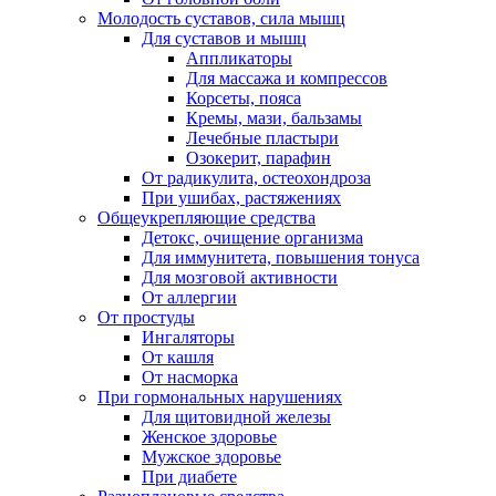
Молодость суставов, сила мышц
Для суставов и мышц
Аппликаторы
Для массажа и компрессов
Корсеты, пояса
Кремы, мази, бальзамы
Лечебные пластыри
Озокерит, парафин
От радикулита, остеохондроза
При ушибах, растяжениях
Общеукрепляющие средства
Детокс, очищение организма
Для иммунитета, повышения тонуса
Для мозговой активности
От аллергии
От простуды
Ингаляторы
От кашля
От насморка
При гормональных нарушениях
Для щитовидной железы
Женское здоровье
Мужское здоровье
При диабете