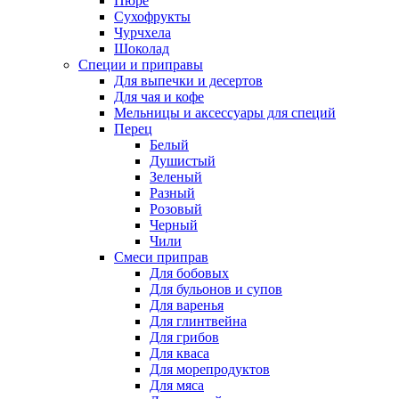
Пюре
Сухофрукты
Чурчхела
Шоколад
Специи и приправы
Для выпечки и десертов
Для чая и кофе
Мельницы и аксессуары для специй
Перец
Белый
Душистый
Зеленый
Разный
Розовый
Черный
Чили
Смеси приправ
Для бобовых
Для бульонов и супов
Для варенья
Для глинтвейна
Для грибов
Для кваса
Для морепродуктов
Для мяса