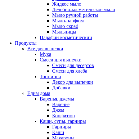
Жидкое мыло
Лечебно-косметическое мыло
Мыло ручной работы
Мыло-парфюм
Мыло-скраб
Мыльницы
Парафин косметический
Продукты
Все для выпечки
Мука
Смеси для выпечки
Смеси для десертов
Смеси для хлеба
Топпинги
Декор для выпечки
Добавки
Едим дома
Варенья, джемы
Варенье
Джем
Конфитюр
Каши, супы, гарниры
Гарниры
Каши
Макароны