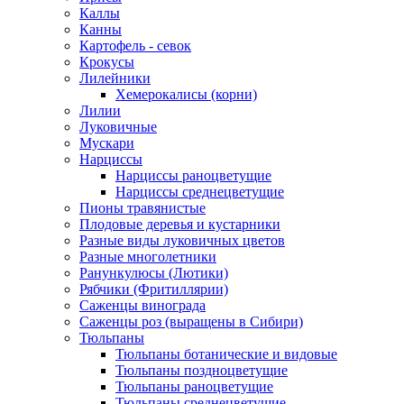
Каллы
Канны
Картофель - севок
Крокусы
Лилейники
Хемерокалисы (корни)
Лилии
Луковичные
Мускари
Нарциссы
Нарциссы раноцветущие
Нарциссы среднецветущие
Пионы травянистые
Плодовые деревья и кустарники
Разные виды луковичных цветов
Разные многолетники
Ранункулюсы (Лютики)
Рябчики (Фритиллярии)
Саженцы винограда
Саженцы роз (выращены в Сибири)
Тюльпаны
Тюльпаны ботанические и видовые
Тюльпаны поздноцветущие
Тюльпаны раноцветущие
Тюльпаны среднецветущие