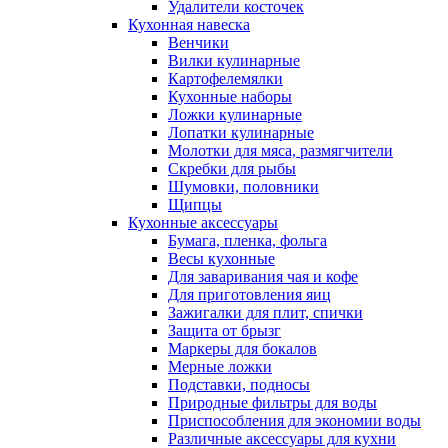
Удалители косточек
Кухонная навеска
Венчики
Вилки кулинарные
Картофелемялки
Кухонные наборы
Ложки кулинарные
Лопатки кулинарные
Молотки для мяса, размягчители
Скребки для рыбы
Шумовки, половники
Щипцы
Кухонные аксессуары
Бумага, пленка, фольга
Весы кухонные
Для заваривания чая и кофе
Для приготовления яиц
Зажигалки для плит, спички
Защита от брызг
Маркеры для бокалов
Мерные ложки
Подставки, подносы
Природные фильтры для воды
Приспособления для экономии воды
Различные аксессуары для кухни