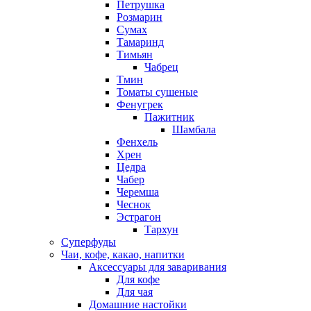
Петрушка
Розмарин
Сумах
Тамаринд
Тимьян
Чабрец
Тмин
Томаты сушеные
Фенугрек
Пажитник
Шамбала
Фенхель
Хрен
Цедра
Чабер
Черемша
Чеснок
Эстрагон
Тархун
Суперфуды
Чаи, кофе, какао, напитки
Аксессуары для заваривания
Для кофе
Для чая
Домашние настойки