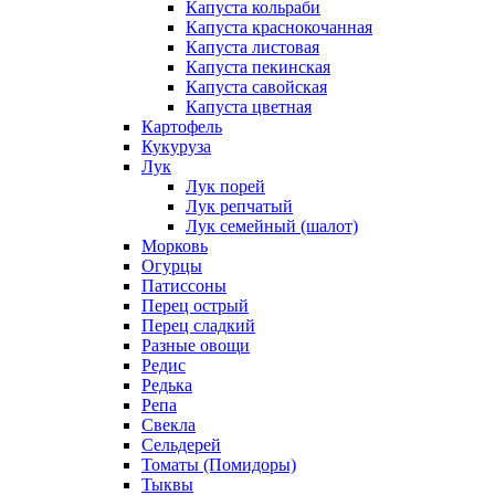
Капуста кольраби
Капуста краснокочанная
Капуста листовая
Капуста пекинская
Капуста савойская
Капуста цветная
Картофель
Кукуруза
Лук
Лук порей
Лук репчатый
Лук семейный (шалот)
Морковь
Огурцы
Патиссоны
Перец острый
Перец сладкий
Разные овощи
Редис
Редька
Репа
Свекла
Сельдерей
Томаты (Помидоры)
Тыквы