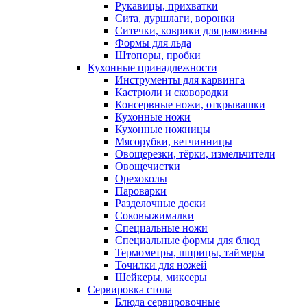
Рукавицы, прихватки
Сита, дуршлаги, воронки
Ситечки, коврики для раковины
Формы для льда
Штопоры, пробки
Кухонные принадлежности
Инструменты для карвинга
Кастрюли и сковородки
Консервные ножи, открывашки
Кухонные ножи
Кухонные ножницы
Мясорубки, ветчинницы
Овощерезки, тёрки, измельчители
Овощечистки
Орехоколы
Пароварки
Разделочные доски
Соковыжималки
Специальные ножи
Специальные формы для блюд
Термометры, шприцы, таймеры
Точилки для ножей
Шейкеры, миксеры
Сервировка стола
Блюда сервировочные