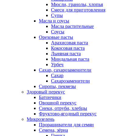
Мюсли, гранолы, хлопья
Смеси для приготовления
Супы
Масла и соусы
Масла растительные
Соусы
Ореховые пасты
Арахисовая паста
Кокосовая паста
Льняная паста
Миндальная паста
Урбеч
Сахар, сахарозаменители
Сахар
Сахарозаменители
Сиропы, пекмезы
Здоровый перекус
Батончики
Овощной перекус
Снеки, отруби, хлебцы
Фруктово-ягодный перекус
Микрозелень
Проращиватели для семян
Семена, зёрна
Гречка