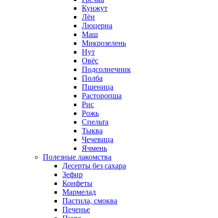
Кунжут
Лён
Люцерна
Маш
Микрозелень
Нут
Овёс
Подсолнечник
Полба
Пшеница
Расторопша
Рис
Рожь
Спельта
Тыква
Чечевица
Ячмень
Полезные лакомства
Десерты без сахара
Зефир
Конфеты
Мармелад
Пастила, смоква
Печенье