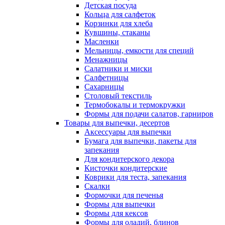
Детская посуда
Кольца для салфеток
Корзинки для хлеба
Кувшины, стаканы
Масленки
Мельницы, емкости для специй
Менажницы
Салатники и миски
Салфетницы
Сахарницы
Столовый текстиль
Термобокалы и термокружки
Формы для подачи салатов, гарниров
Товары для выпечки, десертов
Аксессуары для выпечки
Бумага для выпечки, пакеты для
запекания
Для кондитерского декора
Кисточки кондитерские
Коврики для теста, запекания
Скалки
Формочки для печенья
Формы для выпечки
Формы для кексов
Формы для оладий, блинов