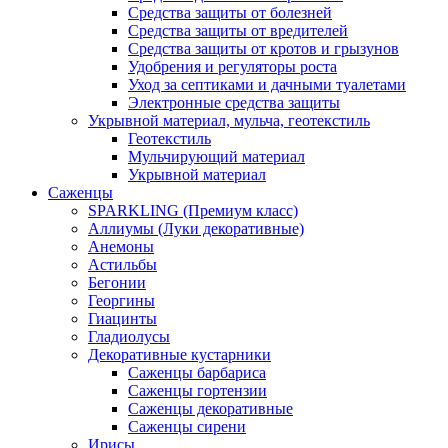
Средства защиты от болезней
Средства защиты от вредителей
Средства защиты от кротов и грызунов
Удобрения и регуляторы роста
Уход за септиками и дачными туалетами
Электронные средства защиты
Укрывной материал, мульча, геотекстиль
Геотекстиль
Мульчирующий материал
Укрывной материал
Саженцы
SPARKLING (Премиум класс)
Аллиумы (Луки декоративные)
Анемоны
Астильбы
Бегонии
Георгины
Гиацинты
Гладиолусы
Декоративные кустарники
Саженцы барбариса
Саженцы гортензии
Саженцы декоративные
Саженцы сирени
Ирисы