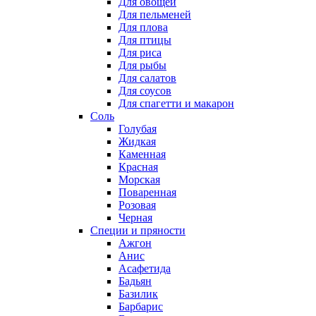
Для овощей
Для пельменей
Для плова
Для птицы
Для риса
Для рыбы
Для салатов
Для соусов
Для спагетти и макарон
Соль
Голубая
Жидкая
Каменная
Красная
Морская
Поваренная
Розовая
Черная
Специи и пряности
Ажгон
Анис
Асафетида
Бадьян
Базилик
Барбарис