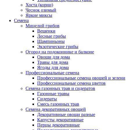
Хоста (корни)
Чеснок озимый
Яркие миксы
Семена
Мицелий грибов
Вешенки
Лесные грибы
Шампиньоны
Экзотические грибы
Огород на подоконнике и балконе
Овощи для дома
Травы для дома
Ягоды для дома
Профессиональные семена
Профессиональные семена овощей и зелени
Профессиональные семена цветов
Семена газонных трав и сидератов
Газонные травы
Сидераты
Смесь газонных трав
Семена декоративных овощей
Декоративные овощи разные
Капусты декоративные
Перцы декоративные