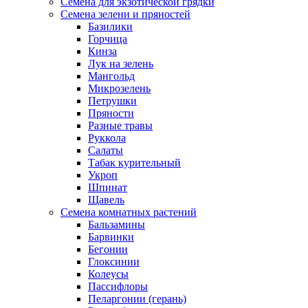
Семена для экзотической грядки
Семена зелени и пряностей
Базилики
Горчица
Кинза
Лук на зелень
Мангольд
Микрозелень
Петрушки
Пряности
Разные травы
Руккола
Салаты
Табак курительный
Укроп
Шпинат
Щавель
Семена комнатных растений
Бальзамины
Барвинки
Бегонии
Глоксинии
Колеусы
Пассифлоры
Пеларгонии (герань)