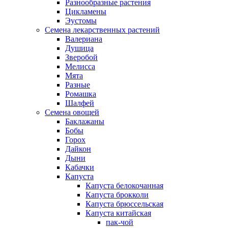
Разнообразные растения
Цикламены
Эустомы
Семена лекарственных растений
Валериана
Душица
Зверобой
Мелисса
Мята
Разные
Ромашка
Шалфей
Семена овощей
Баклажаны
Бобы
Горох
Дайкон
Дыни
Кабачки
Капуста
Капуста белокочанная
Капуста брокколи
Капуста брюссельская
Капуста китайская
пак-чой