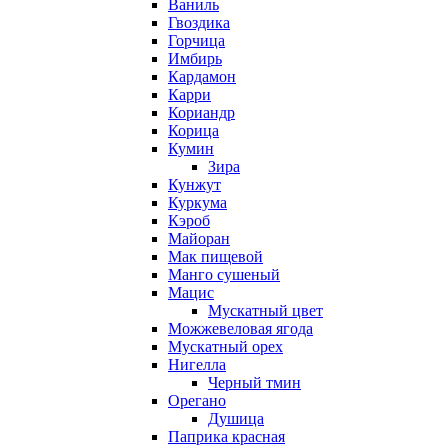
Ваниль
Гвоздика
Горчица
Имбирь
Кардамон
Карри
Кориандр
Корица
Кумин
Зира
Кунжут
Куркума
Кэроб
Майоран
Мак пищевой
Манго сушеный
Мацис
Мускатный цвет
Можжевеловая ягода
Мускатный орех
Нигелла
Черный тмин
Орегано
Душица
Паприка красная