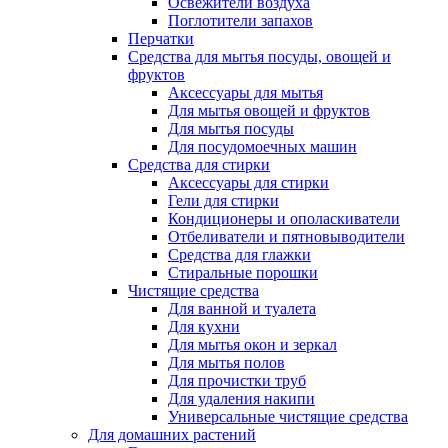
Освежители воздуха
Поглотители запахов
Перчатки
Средства для мытья посуды, овощей и
фруктов
Аксессуары для мытья
Для мытья овощей и фруктов
Для мытья посуды
Для посудомоечных машин
Средства для стирки
Аксессуары для стирки
Гели для стирки
Кондиционеры и ополаскиватели
Отбеливатели и пятновыводители
Средства для глажки
Стиральные порошки
Чистящие средства
Для ванной и туалета
Для кухни
Для мытья окон и зеркал
Для мытья полов
Для прочистки труб
Для удаления накипи
Универсальные чистящие средства
Для домашних растений