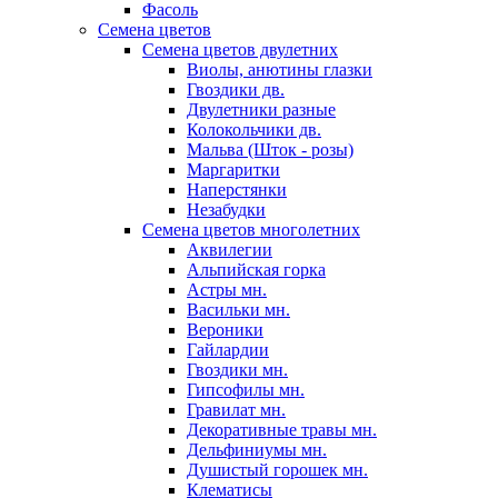
Фасоль
Семена цветов
Семена цветов двулетних
Виолы, анютины глазки
Гвоздики дв.
Двулетники разные
Колокольчики дв.
Мальва (Шток - розы)
Маргаритки
Наперстянки
Незабудки
Семена цветов многолетних
Аквилегии
Альпийская горка
Астры мн.
Васильки мн.
Вероники
Гайлардии
Гвоздики мн.
Гипсофилы мн.
Гравилат мн.
Декоративные травы мн.
Дельфиниумы мн.
Душистый горошек мн.
Клематисы