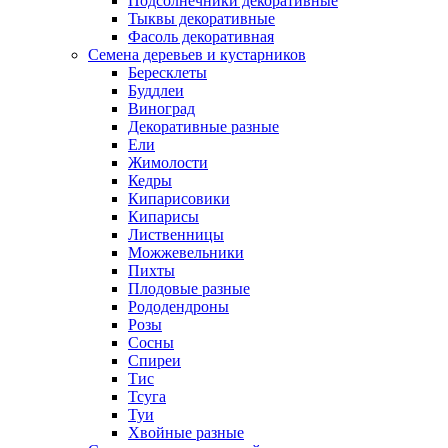
Подсолнечники декоративные
Тыквы декоративные
Фасоль декоративная
Семена деревьев и кустарников
Бересклеты
Буддлеи
Виноград
Декоративные разные
Ели
Жимолости
Кедры
Кипарисовики
Кипарисы
Лиственницы
Можжевельники
Пихты
Плодовые разные
Рододендроны
Розы
Сосны
Спиреи
Тис
Тсуга
Туи
Хвойные разные