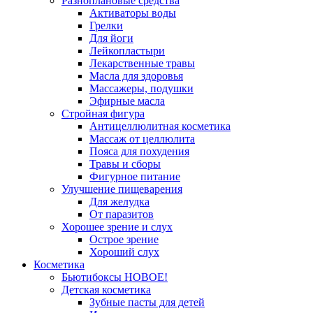
Разноплановые средства
Активаторы воды
Грелки
Для йоги
Лейкопластыри
Лекарственные травы
Масла для здоровья
Массажеры, подушки
Эфирные масла
Стройная фигура
Антицеллюлитная косметика
Массаж от целлюлита
Пояса для похудения
Травы и сборы
Фигурное питание
Улучшение пищеварения
Для желудка
От паразитов
Хорошее зрение и слух
Острое зрение
Хороший слух
Косметика
Бьютибоксы НОВОЕ!
Детская косметика
Зубные пасты для детей