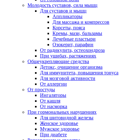
Молодость суставов, сила мышц
Для суставов и мышц
Аппликаторы
Для массажа и компрессов
Корсеты, пояса
Кремы, мази, бальзамы
Лечебные пластыри
Озокерит, парафин
От радикулита, остеохондроза
При ушибах, растяжениях
Общеукрепляющие средства
Детокс, очищение организма
Для иммунитета, повышения тонуса
Для мозговой активности
От аллергии
От простуды
Ингаляторы
От кашля
От насморка
При гормональных нарушениях
Для щитовидной железы
Женское здоровье
Мужское здоровье
При диабете