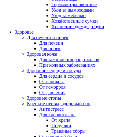
Термометры оконные
Уход за дымоходами
Уход за мебелью
Хозяйственные сумки
Хранение одежды, обуви
Здоровье
Для печени и почек
Для печени
Для почек
Здоровая кожа
Для заживления ран, ожогов
При кожных заболеваниях
Здоровое сердце и сосуды
Для сердца и сосудов
От варикоза
От геморроя
От давления
Здоровые стопы
Крепкие нервы, здоровый сон
Антистресс
Для крепкого сна
От храпа
Подушки
Травяные сборы
От головной боли