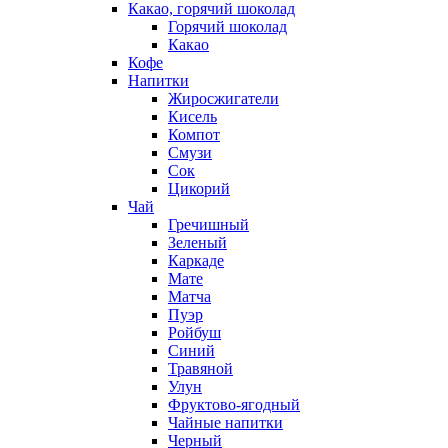
Какао, горячий шоколад
Горячий шоколад
Какао
Кофе
Напитки
Жиросжигатели
Кисель
Компот
Смузи
Сок
Цикорий
Чай
Гречишный
Зеленый
Каркаде
Мате
Матча
Пуэр
Ройбуш
Синий
Травяной
Улун
Фруктово-ягодный
Чайные напитки
Черный